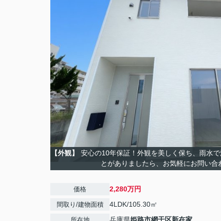
【外観】
安心の10年保証！外観を美しく保ち、雨水
とがありましたら、お気軽にお問い合
2,280万円
価格
4LDK/105.30㎡
間取り/建物面積
兵庫県
姫路市
網干区新在家
所在地