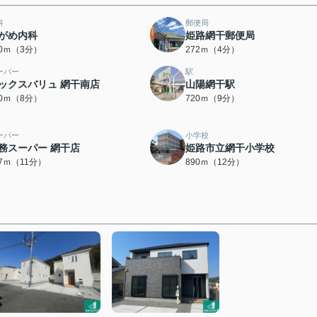
科
郵便局
がめ内科
姫路網干郵便局
30ｍ（3分）
272ｍ（4分）
ーパー
駅
ックスバリュ 網干南店
山陽網干駅
70ｍ（8分）
720ｍ（9分）
ーパー
小学校
務スーパー 網干店
姫路市立網干小学校
47ｍ（11分）
890ｍ（12分）