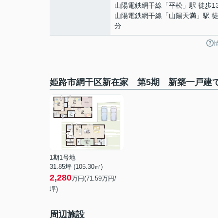
山陽電鉄網干線
「
平松
」駅 徒歩1
山陽電鉄網干線
「
山陽天満
」駅 徒
分
姫路市網干区新在家 第5期 新築一戸建
1期1号地
31.85坪 (105.30㎡)
2,280
万円(71.59万円/
坪)
周辺施設