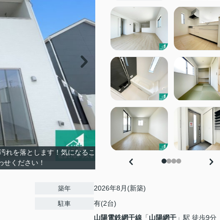
で汚れを落とします！気になるこ
わせください！
2026年8月(新築)
築年
有(2台)
駐車
山陽電鉄網干線
「
山陽網干
」駅 徒歩9分