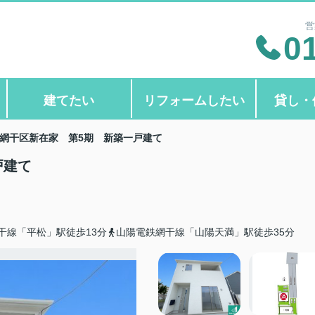
営
0
建てたい
リフォームしたい
貸し・
網干区新在家 第5期 新築一戸建て
戸建て
干線「平松」駅徒歩13分
山陽電鉄網干線「山陽天満」駅徒歩35分