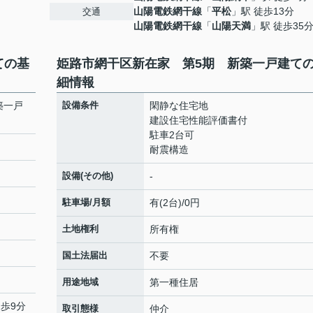
山陽電鉄網干線
「
平松
」駅 徒歩13分
交通
山陽電鉄網干線
「
山陽天満
」駅 徒歩35
ての基
姫路市網干区新在家 第5期 新築一戸建て
細情報
築一戸
設備条件
閑静な住宅地
建設住宅性能評価書付
駐車2台可
耐震構造
設備(その他)
-
駐車場/月額
有(2台)/0円
土地権利
所有権
国土法届出
不要
用途地域
第一種住居
徒歩9分
取引態様
仲介