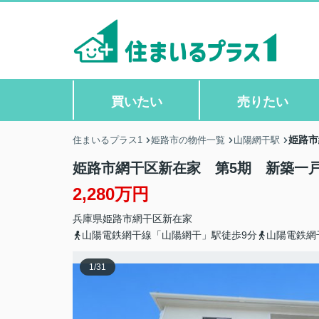
買いたい
売りたい
姫路市
住まいるプラス1
姫路市の物件一覧
山陽網干駅
姫路市網干区新在家 第5期 新築一
2,280万円
兵庫県
姫路市
網干区新在家
山陽電鉄網干線「山陽網干」駅徒歩9分
山陽電鉄網
1
/
31