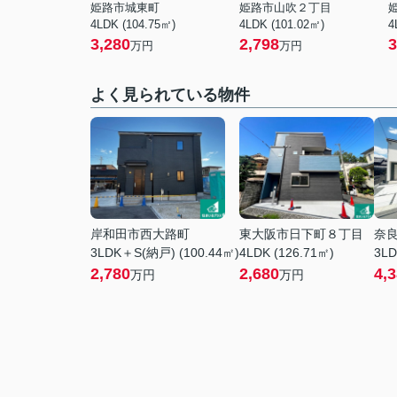
姫路市城東町
姫路市山吹２丁目
4LDK (104.75㎡)
4LDK (101.02㎡)
4
3,280
2,798
3
万円
万円
よく見られている物件
岸和田市西大路町
東大阪市日下町８丁目
奈
3LDK＋S(納戸) (100.44㎡)
4LDK (126.71㎡)
3LD
2,780
2,680
4,
万円
万円