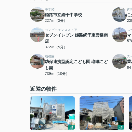
中学校
内
姫路市立網干中学校
こ
227ｍ（3分）
2
コンビニエンスストア
ス
セブンイレブン 姫路網干東雲橋南
マ
店
5
372ｍ（5分）
幼稚園
ス
幼保連携型認定こども園 瑠璃こど
業
も園
8
739ｍ（10分）
近隣の物件