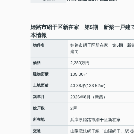
姫路市網干区新在家 第5期 新築一戸建
本情報
物件名
姫路市網干区新在家 第5期 新
建て
価格
2,280万円
建物面積
105.30㎡
土地面積
40.38坪(133.52㎡)
築年月
2026年8月（新築）
総戸数
2戸
所在地
兵庫県
姫路市
網干区新在家
交通
山陽電鉄網干線
「
山陽網干
」駅 