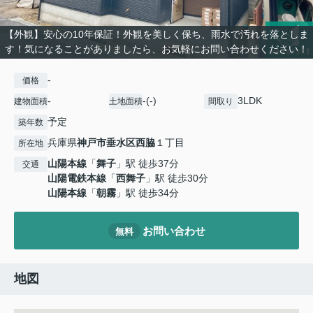
【外観】安心の10年保証！外観を美しく保ち、雨水で汚れを落としま
す！気になることがありましたら、お気軽にお問い合わせください！
-
価格
-
-(-)
3LDK
建物面積
土地面積
間取り
予定
築年数
兵庫県
神戸市垂水区
西脇
１丁目
所在地
山陽本線
「
舞子
」駅 徒歩37分
交通
山陽電鉄本線
「
西舞子
」駅 徒歩30分
山陽本線
「
朝霧
」駅 徒歩34分
お問い合わせ
無料
地図