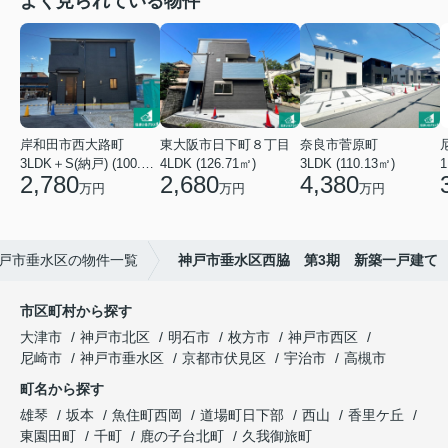
よく見られている物件
岸和田市西大路町
東大阪市日下町８丁目
奈良市菅原町
3LDK＋S(納戸) (100.44㎡)
4LDK (126.71㎡)
3LDK (110.13㎡)
2,780
2,680
4,380
万円
万円
万円
戸市垂水区の物件一覧
神戸市垂水区西脇 第3期 新築一戸建て
市区町村から探す
大津市
神戸市北区
明石市
枚方市
神戸市西区
尼崎市
神戸市垂水区
京都市伏見区
宇治市
高槻市
町名から探す
雄琴
坂本
魚住町西岡
道場町日下部
西山
香里ケ丘
東園田町
千町
鹿の子台北町
久我御旅町