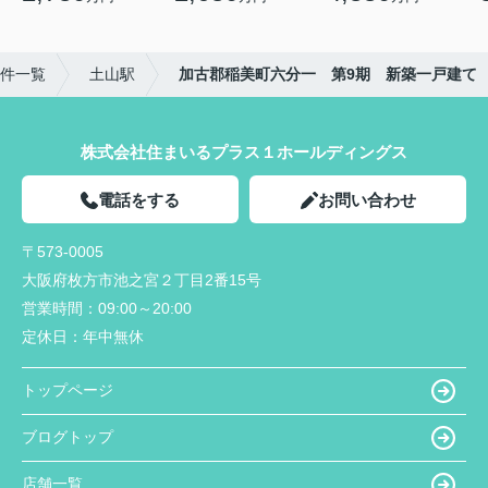
件一覧
土山駅
加古郡稲美町六分一 第9期 新築一戸建て
株式会社住まいるプラス１ホールディングス
電話をする
お問い合わせ
〒573-0005
大阪府枚方市池之宮２丁目2番15号
営業時間：
09:00～20:00
定休日：
年中無休
トップページ
ブログトップ
店舗一覧