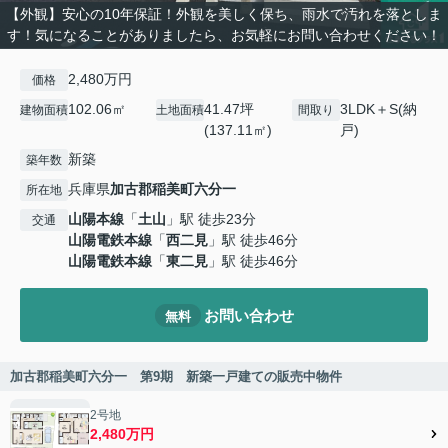
【外観】安心の10年保証！外観を美しく保ち、雨水で汚れを落としま
す！気になることがありましたら、お気軽にお問い合わせください！
2,480万円
価格
102.06㎡
41.47坪
3LDK＋S(納
建物面積
土地面積
間取り
(137.11㎡)
戸)
新築
築年数
兵庫県
加古郡稲美町
六分一
所在地
山陽本線
「
土山
」駅 徒歩23分
交通
山陽電鉄本線
「
西二見
」駅 徒歩46分
山陽電鉄本線
「
東二見
」駅 徒歩46分
お問い合わせ
無料
加古郡稲美町六分一 第9期 新築一戸建ての販売中物件
2号地
2,480万円