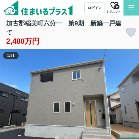
0
ログイン
お気に入り
加古郡稲美町六分一 第9期 新築一戸建
て
2,480万円
1
/
31