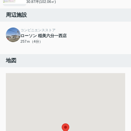
30.87坪(102.06㎡)
周辺施設
コンビニエンスストア
ローソン 稲美六分一西店
257ｍ（4分）
地図