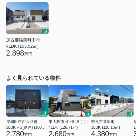
加古郡稲美町中村
4LDK (103.92㎡)
2,898
万円
よく見られている物件
岸和田市西大路町
東大阪市日下町８丁目
奈良市菅原町
3LDK＋S(納戸) (100.44㎡)
4LDK (126.71㎡)
3LDK (110.13㎡)
2,780
2,680
4,380
万円
万円
万円