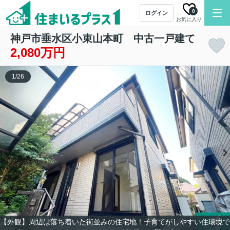
0
ログイン
お気に入り
神戸市垂水区小束山本町 中古一戸建て
2,080万円
1
/
26
【外観】周辺は落ち着いた街並みの住宅地！子育てがしやすい住環境で