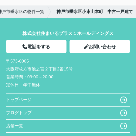
神戸市垂水区の物件一覧
神戸市垂水区小束山本町 中古一戸建て
株式会社住まいるプラス１ホールディングス
電話をする
お問い合わせ
〒573-0005
大阪府枚方市池之宮２丁目2番15号
営業時間：
09:00～20:00
定休日：
年中無休
トップページ
ブログトップ
店舗一覧