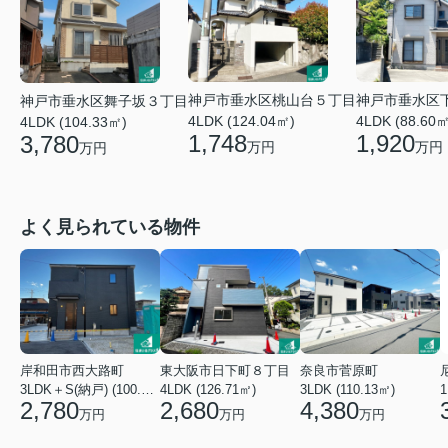
神戸市垂水区桃山台５丁目
神戸市垂水区
神戸市垂水区舞子坂３丁目
4LDK (124.04㎡)
4LDK (88.60㎡
4LDK (104.33㎡)
1,748
1,920
3,780
万円
万円
万円
よく見られている物件
岸和田市西大路町
東大阪市日下町８丁目
奈良市菅原町
3LDK＋S(納戸) (100.44㎡)
4LDK (126.71㎡)
3LDK (110.13㎡)
2,780
2,680
4,380
万円
万円
万円