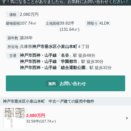
す！気になることがありましたら、お気軽にお問い合わせください！
2,080万円
価格
107.74㎡
39.82坪
4LDK
建物面積
土地面積
間取り
(131.64㎡)
築26年
築年数
兵庫県
神戸市垂水区
小束山本町
４丁目
所在地
神戸市西神・山手線
「
名谷
」駅 徒歩48分
交通
神戸市西神・山手線
「
学園都市
」駅 徒歩30分
神戸市西神・山手線
「
総合運動公園
」駅 徒歩32分
お問い合わせ
無料
神戸市垂水区小束山本町 中古一戸建ての販売中物件
2,080万円
32.59坪(107.74㎡)