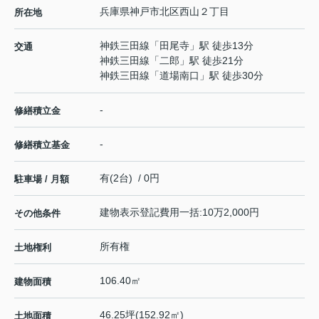
兵庫県
神戸市北区
西山
２丁目
所在地
神鉄三田線
「
田尾寺
」駅 徒歩13分
交通
神鉄三田線
「
二郎
」駅 徒歩21分
神鉄三田線
「
道場南口
」駅 徒歩30分
-
修繕積立金
-
修繕積立基金
有(2台) / 0円
駐車場 / 月額
建物表示登記費用一括:10万2,000円
その他条件
所有権
土地権利
106.40㎡
建物面積
46.25坪(152.92㎡)
土地面積