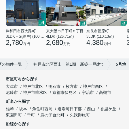
東大阪市日下町８丁目
岸和田市西大路町
奈良市菅原町
4LDK (126.71㎡)
3LDK＋S(納戸) (100.44㎡)
3LDK (110.13㎡)
2,680
2,780
4,380
万円
万円
万円
区の物件一覧
神戸市北区西山 第1期 新築一戸建て
5号地
市区町村から探す
大津市
神戸市北区
明石市
枚方市
神戸市西区
尼崎市
神戸市垂水区
京都市伏見区
宇治市
高槻市
町名から探す
雄琴
坂本
魚住町西岡
道場町日下部
西山
香里ケ丘
東園田町
千町
鹿の子台北町
久我御旅町
沿線から探す