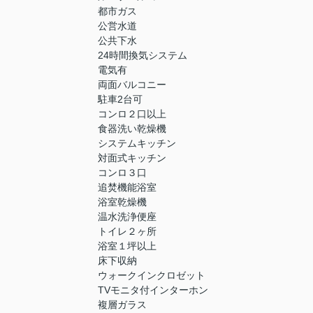
都市ガス
公営水道
公共下水
24時間換気システム
電気有
両面バルコニー
駐車2台可
コンロ２口以上
食器洗い乾燥機
システムキッチン
対面式キッチン
コンロ３口
追焚機能浴室
浴室乾燥機
温水洗浄便座
トイレ２ヶ所
浴室１坪以上
床下収納
ウォークインクロゼット
TVモニタ付インターホン
複層ガラス