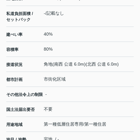
-/記載なし
私道負担面積 /
セットバック
40%
建ぺい率
80%
容積率
角地(南西 公道 6.0m)(北西 公道 6.0m)
接道状況
市街化区域
都市計画
-
その他法令上の制限
不要
国土法届出要否
第一種低層住居専用/第一種住居
用途地域
宅地 / -
地目 / 地勢