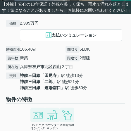
【外観】安心の10年保証！外観を美しく保ち、雨水で汚れを落としま
す！気になることがありましたら、お気軽にお問い合わせください！
2,999万円
価格
支払いシミュレーション
106.40㎡
5LDK
建物面積
間取り
新築
2階建
築年数
階建て
兵庫県
神戸市北区
西山
２丁目
所在地
神鉄三田線
「
田尾寺
」駅 徒歩13分
交通
神鉄三田線
「
二郎
」駅 徒歩21分
神鉄三田線
「
道場南口
」駅 徒歩30分
物件の特徴
TVモニタ
カウンター
浴室乾燥機
付きインタ
キッチン