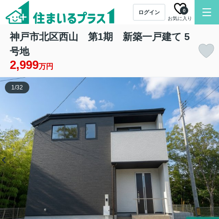
0
ログイン
お気に入り
神戸市北区西山 第1期 新築一戸建て 5
号地
2,999
万円
1
/
32