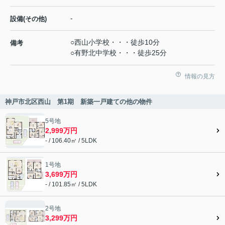
-
設備(その他)
○西山小学校・・・徒歩10分
備考
○有野北中学校・・・徒歩25分
情報の見方
神戸市北区西山 第1期 新築一戸建ての他の物件
5号地
2,999万円
- / 106.40㎡ / 5LDK
1号地
3,699万円
- / 101.85㎡ / 5LDK
2号地
3,299万円