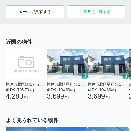
メールで共有する
LINEで共有する
近隣の物件
神戸市北区筑紫が丘９丁目
神戸市北区星和台１丁目
神戸市北区星和台１丁目
4LDK (105.70㎡)
4LDK (104.33㎡)
4LDK (104.33㎡)
4
4,280
3,699
3,699
万円
万円
万円
よく見られている物件