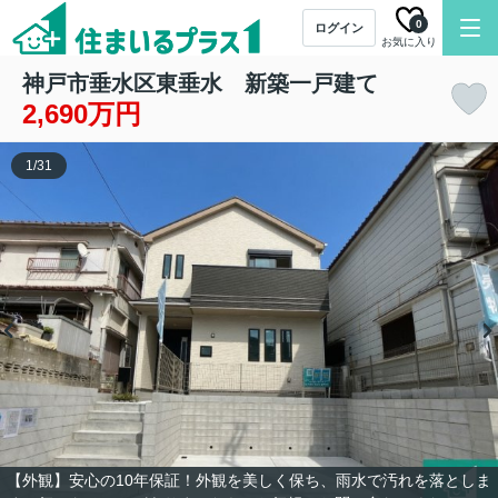
0
ログイン
お気に入り
神戸市垂水区東垂水 新築一戸建て
2,690万円
1
/
31
【外観】安心の10年保証！外観を美しく保ち、雨水で汚れを落としま