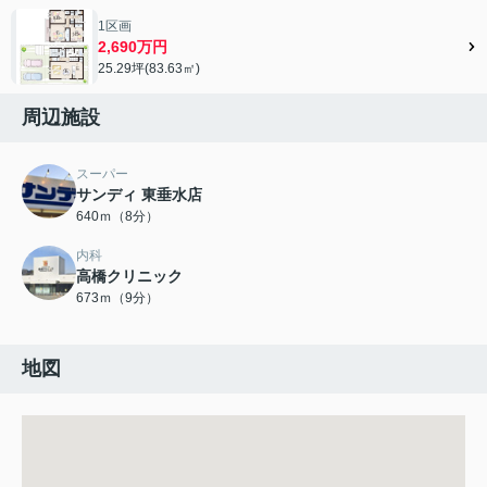
1区画
2,690万円
25.29坪(83.63㎡)
周辺施設
スーパー
サンディ 東垂水店
640ｍ（8分）
内科
高橋クリニック
673ｍ（9分）
地図