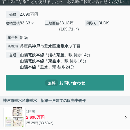
す！気になることがありましたら、お気軽にお問い合わせください！
2,690万円
価格
83.63㎡
33.18坪
3LDK
建物面積
土地面積
間取り
(109.71㎡)
新築
築年数
兵庫県
神戸市垂水区
東垂水
３丁目
所在地
山陽電鉄本線
「
滝の茶屋
」駅 徒歩14分
交通
山陽電鉄本線
「
東垂水
」駅 徒歩18分
山陽本線
「
垂水
」駅 徒歩24分
お問い合わせ
無料
神戸市垂水区東垂水 新築一戸建ての販売中物件
1区画
2,690万円
25.29坪(83.63㎡)