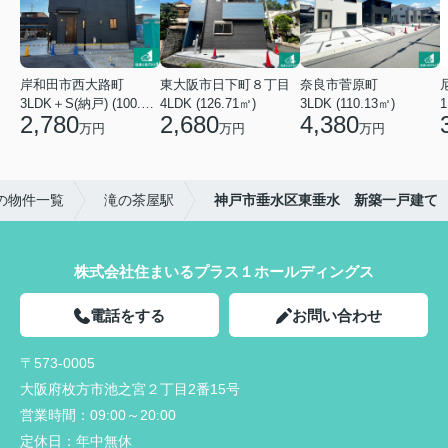
岸和田市西大路町
東大阪市日下町８丁目
奈良市菅原町
3LDK＋S(納戸) (100.44㎡)
4LDK (126.71㎡)
3LDK (110.13㎡)
2,780
2,680
4,380
万円
万円
万円
の物件一覧
滝の茶屋駅
神戸市垂水区東垂水 新築一戸建て
株式会社住まいるプラス１ホールディングス
電話をする
お問い合わせ
〒573-0005
大阪府枚方市池之宮２丁目2番15号
営業時間：
09:00～20:00
定休日：
年中無休