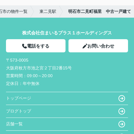
石市の物件一覧
東二見駅
明石市二見町福里 中古一戸建て
株式会社住まいるプラス１ホールディングス
電話をする
お問い合わせ
〒573-0005
大阪府枚方市池之宮２丁目2番15号
営業時間：
09:00～20:00
定休日：
年中無休
トップページ
ブログトップ
店舗一覧