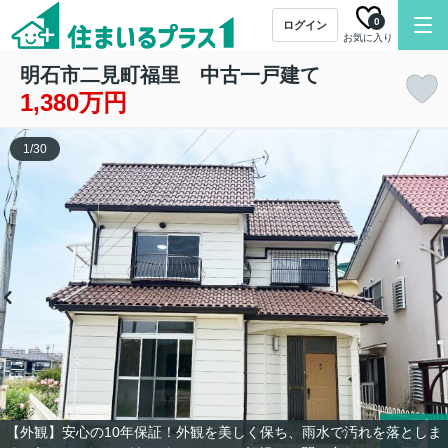
0
ログイン
お気に入り
明石市二見町福里 中古一戸建て
1,380万円
1
/
30
【外観】安心の10年保証！外観を美しく保ち、雨水で汚れを落としま