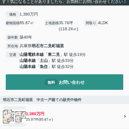
す！気になることがありましたら、お気軽にお問い合わせください！
1,380万円
価格
85.87㎡
35.76坪
4LDK
建物面積
土地面積
間取り
(118.24㎡)
築40年
築年数
兵庫県
明石市
二見町福里
所在地
山陽電鉄本線
「
東二見
」駅 徒歩19分
交通
山陽本線
「
土山
」駅 徒歩33分
山陽本線
「
魚住
」駅 徒歩32分
お問い合わせ
無料
明石市二見町福里 中古一戸建ての販売中物件
1,380万円
25.97坪(85.87㎡)