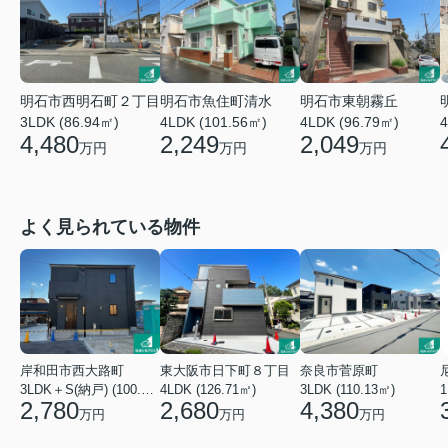
明石市西明石町２丁目
明石市魚住町清水
明石市東朝霧丘
3LDK (86.94㎡)
4LDK (101.56㎡)
4LDK (96.79㎡)
4
4,480
2,249
2,049
万円
万円
万円
よく見られている物件
岸和田市西大路町
東大阪市日下町８丁目
奈良市菅原町
3LDK＋S(納戸) (100.44㎡)
4LDK (126.71㎡)
3LDK (110.13㎡)
2,780
2,680
4,380
万円
万円
万円