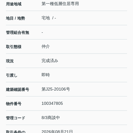
第一種低層住居専用
用途地域
宅地 / -
地目 / 地勢
-
管理組合有無
仲介
取引態様
完成済み
現況
即時
引渡し
第J25-20106号
建築確認番号
100347805
物件番号
8/3商談中
管理コード
2026年08月21日
取引条件の