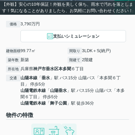
【外観】安心の10年保証！外観を美しく保ち、雨水で汚れを落としま
す！気になることがありましたら、お気軽にお問い合わせください！
3,790万円
価格
支払いシミュレーション
99.77㎡
3LDK＋S(納戸)
建物面積
間取り
新築
2階建
築年数
階建て
兵庫県
神戸市垂水区
本多聞
６丁目
所在地
山陽本線
「
垂水
」駅 バス15分 山陽バス「本多聞６丁
交通
目」 停歩5分
山陽電鉄本線
「
山陽垂水
」駅 バス15分 山陽バス「本多
聞６丁目」 停歩5分
山陽電鉄本線
「
舞子公園
」駅 徒歩36分
物件の特徴