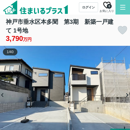
0
ログイン
お気に入り
神戸市垂水区本多聞 第3期 新築一戸建
て 1号地
3,790
万円
1
/
40