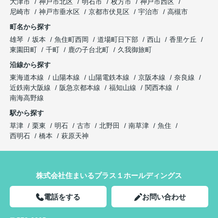
大津市
神戸市北区
明石市
枚方市
神戸市西区
尼崎市
神戸市垂水区
京都市伏見区
宇治市
高槻市
町名から探す
雄琴
坂本
魚住町西岡
道場町日下部
西山
香里ケ丘
東園田町
千町
鹿の子台北町
久我御旅町
沿線から探す
東海道本線
山陽本線
山陽電鉄本線
京阪本線
奈良線
近鉄南大阪線
阪急京都本線
福知山線
関西本線
南海高野線
駅から探す
草津
栗東
明石
古市
北野田
南草津
魚住
西明石
橋本
萩原天神
株式会社住まいるプラス１ホールディングス
電話をする
お問い合わせ