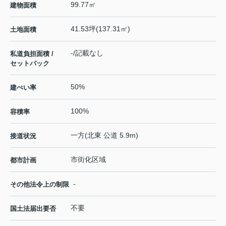
99.77㎡
建物面積
41.53坪(137.31㎡)
土地面積
-/記載なし
私道負担面積 /
セットバック
50%
建ぺい率
100%
容積率
一方(北東 公道 5.9m)
接道状況
市街化区域
都市計画
-
その他法令上の制限
不要
国土法届出要否