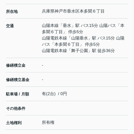
兵庫県
神戸市垂水区
本多聞
６丁目
所在地
山陽本線
「
垂水
」駅 バス15分 山陽バス「本
交通
多聞６丁目」 停歩5分
山陽電鉄本線
「
山陽垂水
」駅 バス15分 山陽
バス「本多聞６丁目」 停歩5分
山陽電鉄本線
「
舞子公園
」駅 徒歩36分
-
修繕積立金
-
修繕積立基金
有(2台) / 0円
駐車場 / 月額
その他条件
所有権
土地権利