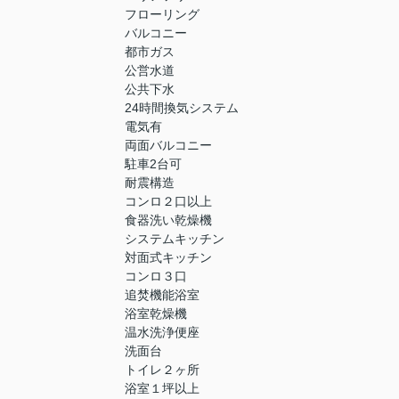
フローリング
バルコニー
都市ガス
公営水道
公共下水
24時間換気システム
電気有
両面バルコニー
駐車2台可
耐震構造
コンロ２口以上
食器洗い乾燥機
システムキッチン
対面式キッチン
コンロ３口
追焚機能浴室
浴室乾燥機
温水洗浄便座
洗面台
トイレ２ヶ所
浴室１坪以上