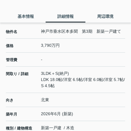
基本情報
詳細情報
周辺環境
神戸市垂水区本多聞 第3期 新築一戸建て
物件名
3,790万円
価格
-
管理費
3LDK＋S(納戸)
間取り / 詳細
LDK 18.0帖
/
洋室 6.5帖
/
洋室 6.0帖
/
洋室 5.7帖
/
S 4.5帖
北東
向き
2026年6月 (新築)
築年月
新築一戸建 / 木造
種別 / 建物構造