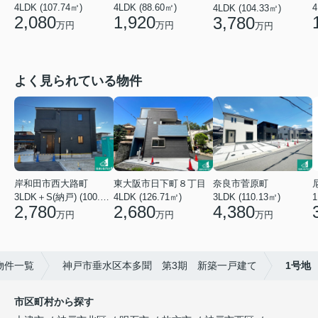
4LDK (107.74㎡)
4LDK (88.60㎡)
4
4LDK (104.33㎡)
2,080
1,920
3,780
万円
万円
万円
よく見られている物件
東大阪市日下町８丁目
岸和田市西大路町
奈良市菅原町
4LDK (126.71㎡)
3LDK＋S(納戸) (100.44㎡)
3LDK (110.13㎡)
2,680
2,780
4,380
万円
万円
万円
物件一覧
神戸市垂水区本多聞 第3期 新築一戸建て
1号地
市区町村から探す