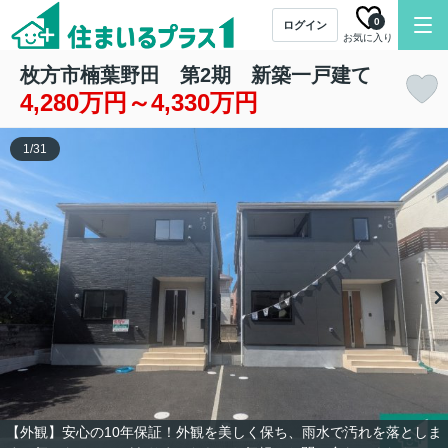
0
ログイン
お気に入り
枚方市楠葉野田 第2期 新築一戸建て
4,280万円～4,330万円
1
/
31
【外観】安心の10年保証！外観を美しく保ち、雨水で汚れを落としま