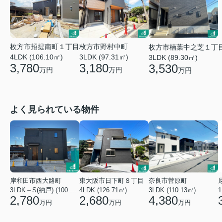
枚方市招提南町１丁目
枚方市野村中町
枚方市楠葉中之芝１丁
4LDK (106.10㎡)
3LDK (97.31㎡)
3LDK (89.30㎡)
3,780
3,180
3,530
万円
万円
万円
よく見られている物件
岸和田市西大路町
東大阪市日下町８丁目
奈良市菅原町
3LDK＋S(納戸) (100.44㎡)
4LDK (126.71㎡)
3LDK (110.13㎡)
2,780
2,680
4,380
万円
万円
万円