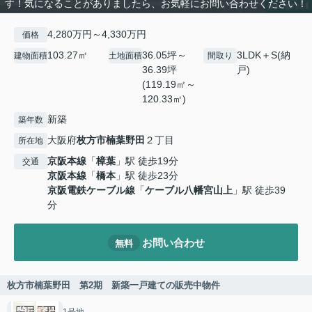
す！気になることがありましたら、お気軽にお問い合わせください！
4,280万円～4,330万円
価格
103.27㎡
36.05坪～
3LDK＋S(納
建物面積
土地面積
間取り
36.39坪
戸)
(119.19㎡～
120.33㎡)
新築
築年数
大阪府
枚方市
楠葉野田
２丁目
所在地
京阪本線
「
樟葉
」駅 徒歩19分
交通
京阪本線
「
橋本
」駅 徒歩23分
京阪電鉄ケーブル線
「
ケーブル八幡宮山上
」駅 徒歩39
分
お問い合わせ
無料
枚方市楠葉野田 第2期 新築一戸建ての販売中物件
1号地