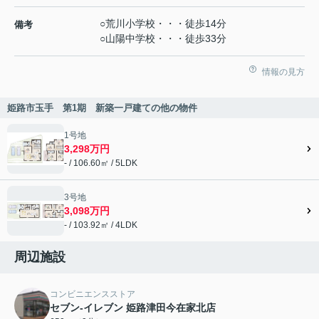
○荒川小学校・・・徒歩14分
備考
○山陽中学校・・・徒歩33分
情報の見方
姫路市玉手 第1期 新築一戸建ての他の物件
1号地
3,298万円
- / 106.60㎡ / 5LDK
3号地
3,098万円
- / 103.92㎡ / 4LDK
周辺施設
コンビニエンスストア
セブン-イレブン 姫路津田今在家北店