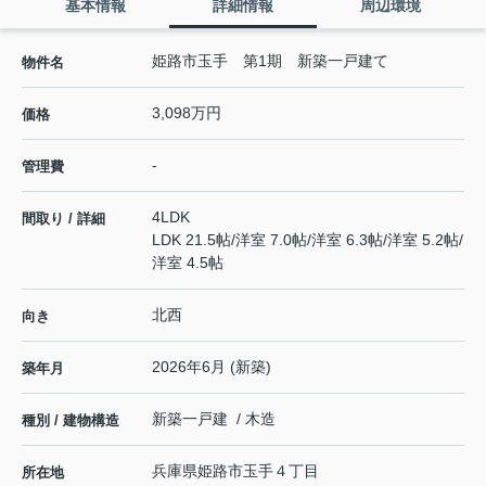
基本情報
詳細情報
周辺環境
姫路市玉手 第1期 新築一戸建て
物件名
3,098万円
価格
-
管理費
4LDK
間取り / 詳細
LDK 21.5帖
/
洋室 7.0帖
/
洋室 6.3帖
/
洋室 5.2帖
/
洋室 4.5帖
北西
向き
2026年6月 (新築)
築年月
新築一戸建 / 木造
種別 / 建物構造
兵庫県
姫路市
玉手
４丁目
所在地