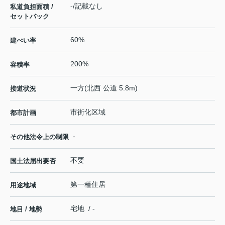
-/記載なし
私道負担面積 /
セットバック
60%
建ぺい率
200%
容積率
一方(北西 公道 5.8m)
接道状況
市街化区域
都市計画
-
その他法令上の制限
不要
国土法届出要否
第一種住居
用途地域
宅地 / -
地目 / 地勢