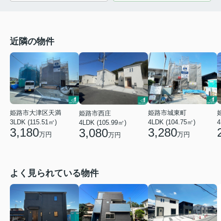
近隣の物件
姫路市大津区天満
姫路市城東町
姫路市西庄
3LDK (115.51㎡)
4LDK (104.75㎡)
4
4LDK (105.99㎡)
3,180
3,280
3,080
万円
万円
万円
よく見られている物件