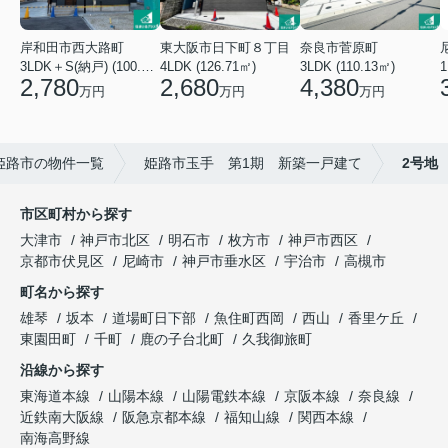
東大阪市日下町８丁目
岸和田市西大路町
奈良市菅原町
4LDK (126.71㎡)
3LDK＋S(納戸) (100.44㎡)
3LDK (110.13㎡)
2,680
2,780
4,380
万円
万円
万円
姫路市の物件一覧
姫路市玉手 第1期 新築一戸建て
2号地
市区町村から探す
大津市
神戸市北区
明石市
枚方市
神戸市西区
京都市伏見区
尼崎市
神戸市垂水区
宇治市
高槻市
町名から探す
雄琴
坂本
道場町日下部
魚住町西岡
西山
香里ケ丘
東園田町
千町
鹿の子台北町
久我御旅町
沿線から探す
東海道本線
山陽本線
山陽電鉄本線
京阪本線
奈良線
近鉄南大阪線
阪急京都本線
福知山線
関西本線
南海高野線