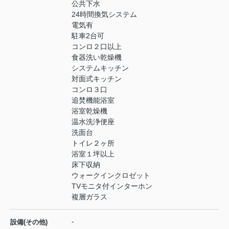
公共下水
24時間換気システム
電気有
駐車2台可
コンロ２口以上
食器洗い乾燥機
システムキッチン
対面式キッチン
コンロ３口
追焚機能浴室
浴室乾燥機
温水洗浄便座
洗面台
トイレ２ヶ所
浴室１坪以上
床下収納
ウォークインクロゼット
TVモニタ付インターホン
複層ガラス
-
設備(その他)