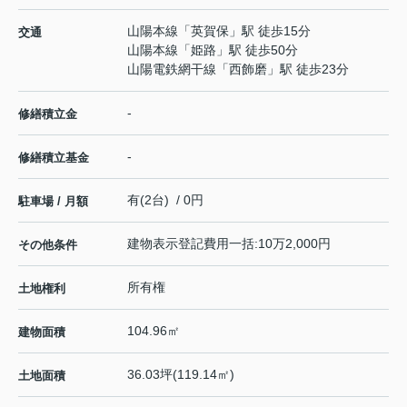
山陽本線
「
英賀保
」駅 徒歩15分
交通
山陽本線
「
姫路
」駅 徒歩50分
山陽電鉄網干線
「
西飾磨
」駅 徒歩23分
-
修繕積立金
-
修繕積立基金
有(2台) / 0円
駐車場 / 月額
建物表示登記費用一括:10万2,000円
その他条件
所有権
土地権利
104.96㎡
建物面積
36.03坪(119.14㎡)
土地面積