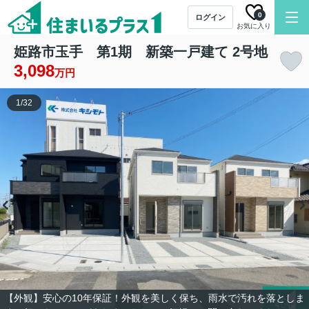
0
ログイン
お気に入り
姫路市玉手 第1期 新築一戸建て 2号地
3,098
万円
1
/
32
【外観】安心の10年保証！外観を美しく保ち、雨水で汚れを落としま