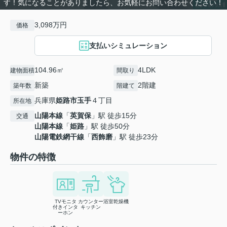
す！気になることがありましたら、お気軽にお問い合わせください！
3,098万円
価格
支払いシミュレーション
104.96㎡
4LDK
建物面積
間取り
新築
2階建
築年数
階建て
兵庫県
姫路市
玉手
４丁目
所在地
山陽本線
「
英賀保
」駅 徒歩15分
交通
山陽本線
「
姫路
」駅 徒歩50分
山陽電鉄網干線
「
西飾磨
」駅 徒歩23分
物件の特徴
TVモニタ
カウンター
浴室乾燥機
付きインタ
キッチン
ーホン