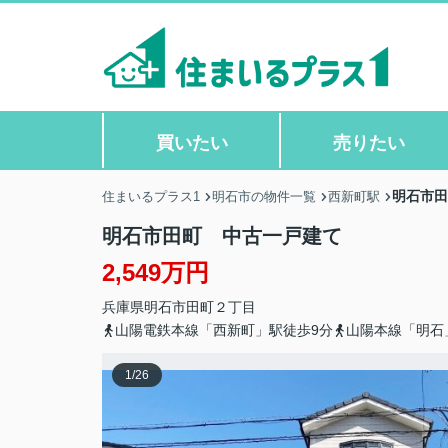
買いたい
売りたい
明石市田
住まいるプラス1
明石市の物件一覧
西新町駅
明石市田町 中古一戸建て
2,549万円
兵庫県
明石市
田町
２丁目
山陽電鉄本線「西新町」駅徒歩9分
山陽本線「明石
1
/
26