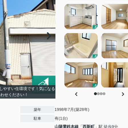
しやすい住環境です！気になる
合わせください！
1998年7月(築28年)
築年
有(1台)
駐車
山陽電鉄本線
「
西新町
」駅 徒歩9分