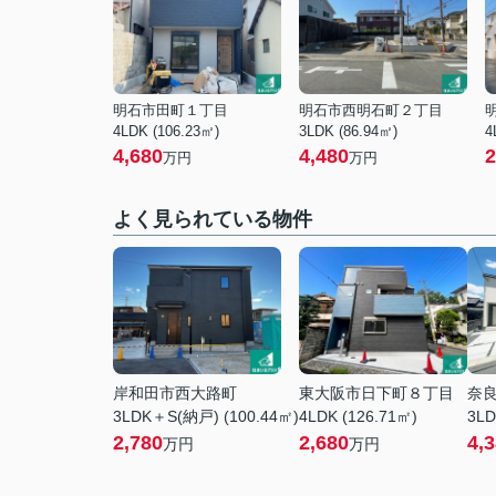
明石市田町１丁目
明石市西明石町２丁目
4LDK (106.23㎡)
3LDK (86.94㎡)
4
4,680
4,480
2
万円
万円
よく見られている物件
岸和田市西大路町
東大阪市日下町８丁目
奈
3LDK＋S(納戸) (100.44㎡)
4LDK (126.71㎡)
3LD
2,780
2,680
4,
万円
万円