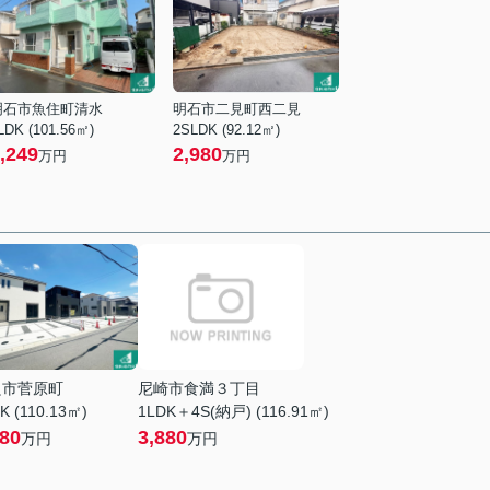
明石市魚住町清水
明石市二見町西二見
LDK (101.56㎡)
2SLDK (92.12㎡)
,249
2,980
万円
万円
良市菅原町
尼崎市食満３丁目
K (110.13㎡)
1LDK＋4S(納戸) (116.91㎡)
380
3,880
万円
万円