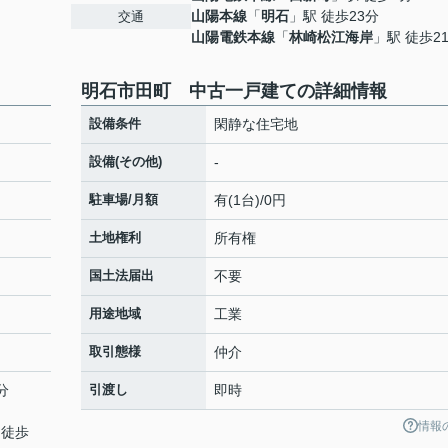
山陽本線
「
明石
」駅 徒歩23分
交通
山陽電鉄本線
「
林崎松江海岸
」駅 徒歩2
明石市田町 中古一戸建ての詳細情報
設備条件
閑静な住宅地
設備(その他)
-
駐車場/月額
有(1台)/0円
土地権利
所有権
国土法届出
不要
用途地域
工業
取引態様
仲介
分
引渡し
即時
情報
 徒歩