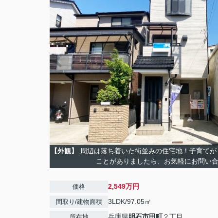
【外観】
周辺は落ち着いた街並みの住宅地！子育てが
ことがありましたら、お気軽にお問い
2,549万円
価格
3LDK/97.05㎡
間取り/建物面積
兵庫県
明石市
田町
２丁目
所在地