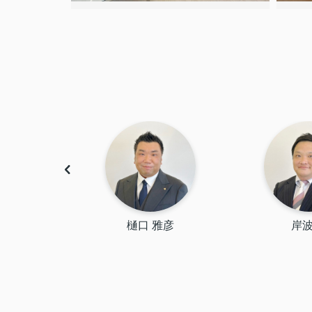
彩花
樋口 雅彦
岸波