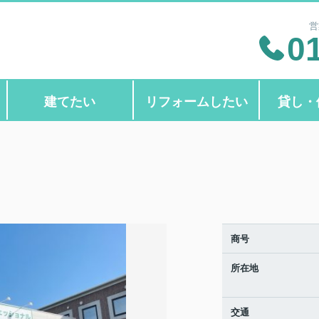
営
0
建てたい
リフォームしたい
貸し・
商号
所在地
交通