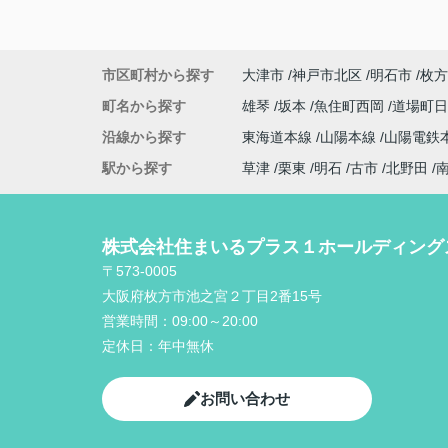
市区町村から探す
大津市
神戸市北区
明石市
枚方
町名から探す
雄琴
坂本
魚住町西岡
道場町
沿線から探す
東海道本線
山陽本線
山陽電鉄
駅から探す
草津
栗東
明石
古市
北野田
株式会社住まいるプラス１ホールディング
〒573-0005
大阪府枚方市池之宮２丁目2番15号
営業時間：
09:00～20:00
定休日：
年中無休
お問い合わせ