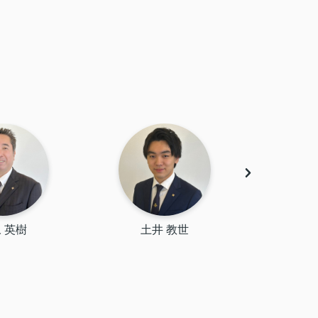
 英樹
土井 教世
里