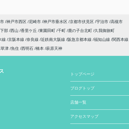
市
神戸市西区
尼崎市
神戸市垂水区
京都市伏見区
宇治市
高槻市
日下部
西山
香里ケ丘
東園田町
千町
鹿の子台北町
久我御旅町
本線
京阪本線
奈良線
近鉄南大阪線
阪急京都本線
福知山線
関西本
南草津
魚住
西明石
橋本
萩原天神
ス
トップページ
ブログトップ
店舗一覧
アクセスマップ