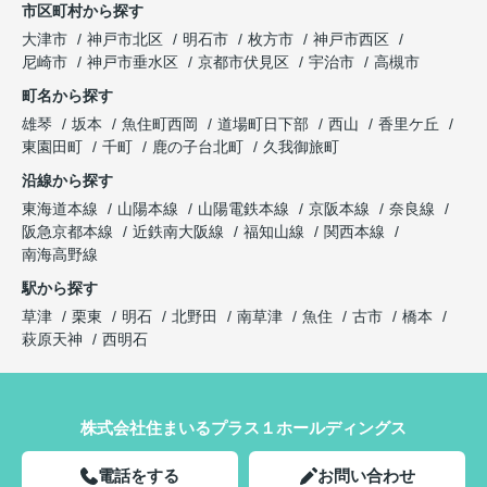
市区町村から探す
大津市
神戸市北区
明石市
枚方市
神戸市西区
尼崎市
神戸市垂水区
京都市伏見区
宇治市
高槻市
町名から探す
雄琴
坂本
魚住町西岡
道場町日下部
西山
香里ケ丘
東園田町
千町
鹿の子台北町
久我御旅町
沿線から探す
東海道本線
山陽本線
山陽電鉄本線
京阪本線
奈良線
阪急京都本線
近鉄南大阪線
福知山線
関西本線
南海高野線
駅から探す
草津
栗東
明石
北野田
南草津
魚住
古市
橋本
萩原天神
西明石
株式会社住まいるプラス１ホールディングス
電話をする
お問い合わせ