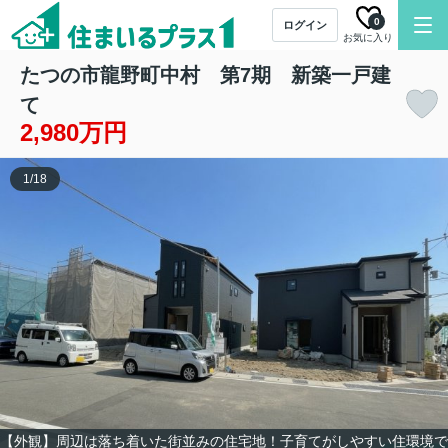
0
ログイン
お気に入り
たつの市龍野町中村 第7期 新築一戸建
て
2,980万円
1
/
18
【外観】周辺は落ち着いた街並みの住宅地！子育てがしやすい住環境で