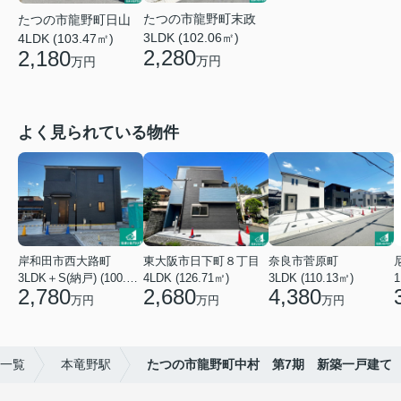
たつの市龍野町末政
たつの市龍野町日山
3LDK (102.06㎡)
4LDK (103.47㎡)
2,280
2,180
万円
万円
よく見られている物件
岸和田市西大路町
東大阪市日下町８丁目
奈良市菅原町
3LDK＋S(納戸) (100.44㎡)
4LDK (126.71㎡)
3LDK (110.13㎡)
2,780
2,680
4,380
万円
万円
万円
一覧
本竜野駅
たつの市龍野町中村 第7期 新築一戸建て