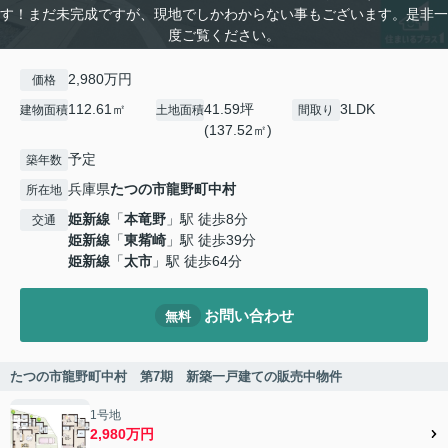
す！まだ未完成ですが、現地でしかわからない事もございます。是非一
度ご覧ください。
2,980万円
価格
112.61㎡
41.59坪
3LDK
建物面積
土地面積
間取り
(137.52㎡)
予定
築年数
兵庫県
たつの市
龍野町中村
所在地
姫新線
「
本竜野
」駅 徒歩8分
交通
姫新線
「
東觜崎
」駅 徒歩39分
姫新線
「
太市
」駅 徒歩64分
お問い合わせ
無料
たつの市龍野町中村 第7期 新築一戸建ての販売中物件
1号地
2,980万円