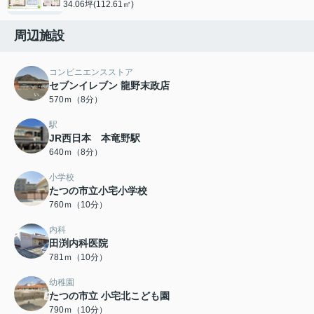
34.06坪(112.61㎡)
周辺施設
コンビニエンスストア
セブンイレブン 龍野末政店
570ｍ（8分）
駅
JR西日本 本竜野駅
640ｍ（8分）
小学校
たつの市立小宅小学校
760ｍ（10分）
内科
田渕内科医院
781ｍ（10分）
幼稚園
たつの市立 小宅北こども園
790ｍ（10分）