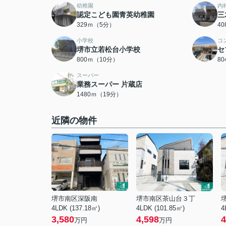
幼稚園
内
認定こども園青英幼稚園
三
329ｍ（5分）
4
小学校
コ
堺市立若松台小学校
セ
800ｍ（10分）
8
スーパー
業務スーパー 片蔵店
1480ｍ（19分）
近隣の物件
堺市南区深阪南
堺市南区茶山台３丁
4LDK (137.18㎡)
4LDK (101.85㎡)
4
3,580
4,598
4
万円
万円