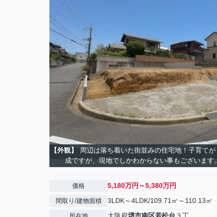
【外観】
周辺は落ち着いた街並みの住宅地！子育てが
成ですが、現地でしかわからない事もございます
5,180万円～5,380万円
価格
3LDK～4LDK/109.71㎡～110.13㎡
間取り/建物面積
大阪府
堺市南区
若松台
３丁
所在地