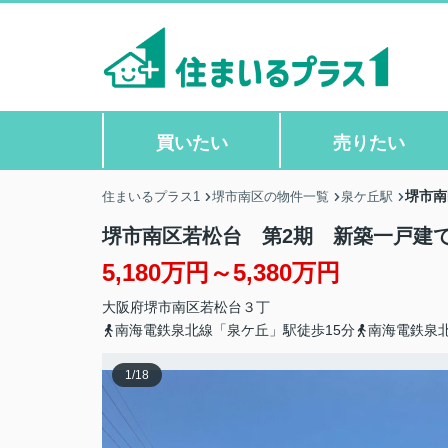
買いたい
売りたい
堺市南
住まいるプラス1
堺市南区の物件一覧
泉ケ丘駅
堺市南区若松台 第2期 新築一戸建
5,180万円～5,380万円
大阪府
堺市南区
若松台
３丁
南海電鉄泉北線「泉ケ丘」駅徒歩15分
南海電鉄泉
1
/
18