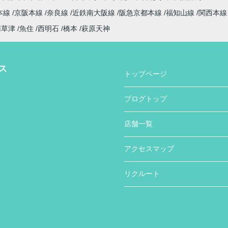
本線
京阪本線
奈良線
近鉄南大阪線
阪急京都本線
福知山線
関西本
南草津
魚住
西明石
橋本
萩原天神
ス
トップページ
ブログトップ
店舗一覧
アクセスマップ
リクルート