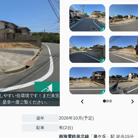
しやすい住環境です！まだ未完
。是非一度ご覧ください。
2026年10月(予定)
築年
有(2台)
駐車
南海電鉄泉北線
「
泉ケ丘
」駅 徒歩15分