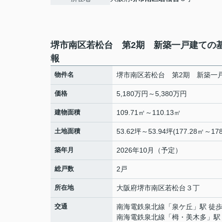
堺市南区若松台 第2期 新築一戸建ての
報
物件名
堺市南区若松台 第2期 新築一
価格
5,180万円～5,380万円
建物面積
109.71㎡～110.13㎡
土地面積
53.62坪～53.94坪(177.28㎡～178
築年月
2026年10月（予定）
総戸数
2戸
所在地
大阪府
堺市南区
若松台
３丁
交通
南海電鉄泉北線
「
泉ケ丘
」駅 徒歩
南海電鉄泉北線
「
栂・美木多
」駅