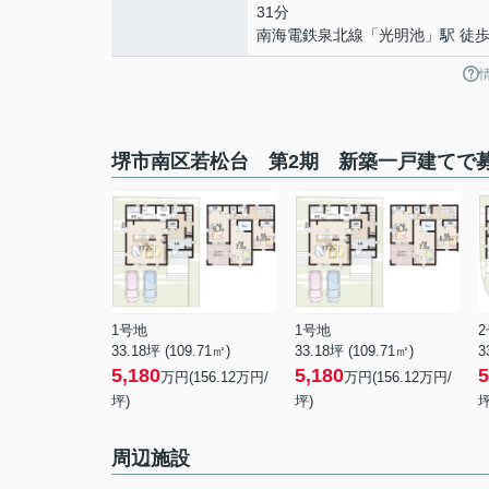
31分
南海電鉄泉北線
「
光明池
」駅 徒歩
堺市南区若松台 第2期 新築一戸建てで
1号地
1号地
33.18坪 (109.71㎡)
33.18坪 (109.71㎡)
3
5,180
5,180
5
万円(156.12万円/
万円(156.12万円/
坪)
坪)
坪
周辺施設