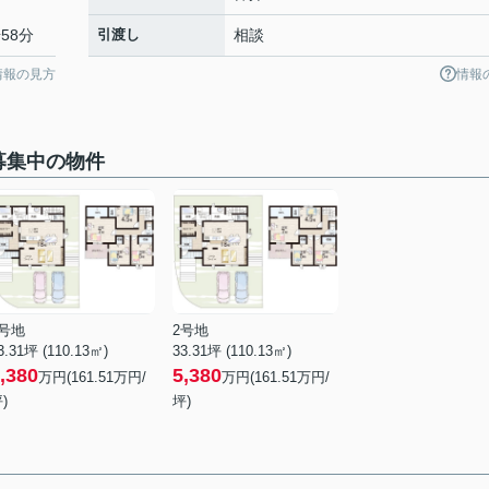
58分
引渡し
相談
情報の見方
情報
募集中の物件
2号地
2号地
3.31坪 (110.13㎡)
33.31坪 (110.13㎡)
,380
5,380
万円(161.51万円/
万円(161.51万円/
)
坪)