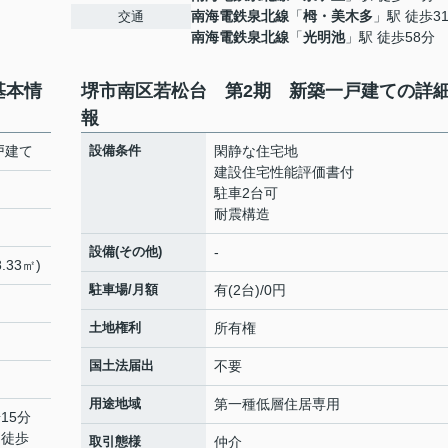
南海電鉄泉北線
「
栂・美木多
」駅 徒歩3
交通
南海電鉄泉北線
「
光明池
」駅 徒歩58分
基本情
堺市南区若松台 第2期 新築一戸建ての詳
報
戸建て
設備条件
閑静な住宅地
建設住宅性能評価書付
駐車2台可
耐震構造
設備(その他)
-
.33㎡)
駐車場/月額
有(2台)/0円
土地権利
所有権
国土法届出
不要
用途地域
第一種低層住居専用
15分
 徒歩
取引態様
仲介