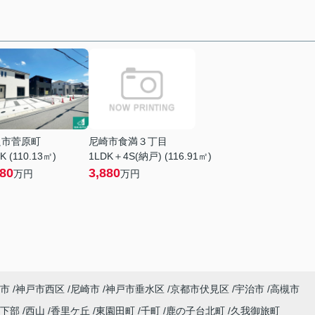
良市菅原町
尼崎市食満３丁目
K (110.13㎡)
1LDK＋4S(納戸) (116.91㎡)
380
3,880
万円
万円
市
神戸市西区
尼崎市
神戸市垂水区
京都市伏見区
宇治市
高槻市
日下部
西山
香里ケ丘
東園田町
千町
鹿の子台北町
久我御旅町