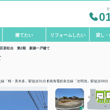
営
0
建てたい
リフォームしたい
貸し・
区若松台 第2期 新築一戸建て
て
北線「栂・美木多」駅徒歩31分
南海電鉄泉北線「光明池」駅徒歩58分