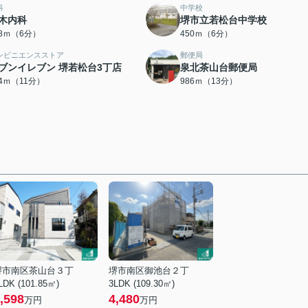
科
中学校
木内科
堺市立若松台中学校
08ｍ（6分）
450ｍ（6分）
ンビニエンスストア
郵便局
ブンイレブン 堺若松台3丁店
泉北茶山台郵便局
04ｍ（11分）
986ｍ（13分）
堺市南区茶山台３丁
堺市南区御池台２丁
LDK (101.85㎡)
3LDK (109.30㎡)
,598
4,480
万円
万円