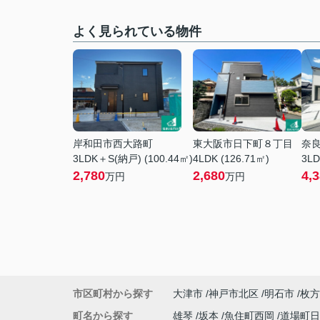
よく見られている物件
岸和田市西大路町
東大阪市日下町８丁目
奈
3LDK＋S(納戸) (100.44㎡)
4LDK (126.71㎡)
3LD
2,780
2,680
4,
万円
万円
市区町村から探す
大津市
神戸市北区
明石市
枚方
町名から探す
雄琴
坂本
魚住町西岡
道場町