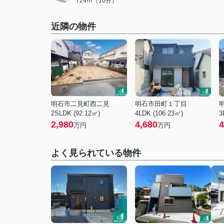
724ｍ（10分）
近隣の物件
明石市二見町西二見
明石市田町１丁目
2SLDK (92.12㎡)
4LDK (106.23㎡)
3
2,980
4,680
4
万円
万円
よく見られている物件