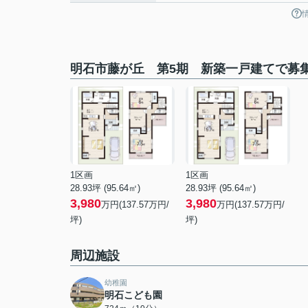
明石市藤が丘 第5期 新築一戸建てで募
1区画
1区画
28.93坪 (95.64㎡)
28.93坪 (95.64㎡)
3,980
3,980
万円(137.57万円/
万円(137.57万円/
坪)
坪)
周辺施設
幼稚園
明石こども園