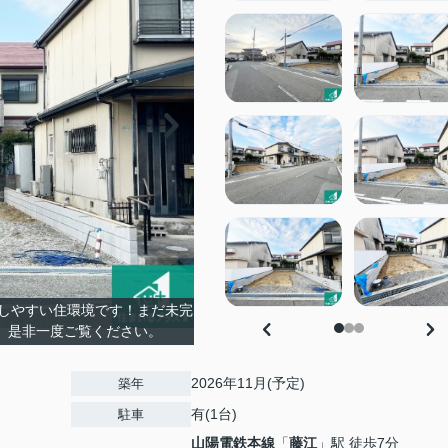
しやすい住環境です！まだ未完
。是非一度ご覧ください。
2026年11月(予定)
築年
有(1台)
駐車
山陽電鉄本線
「
藤江
」駅 徒歩7分