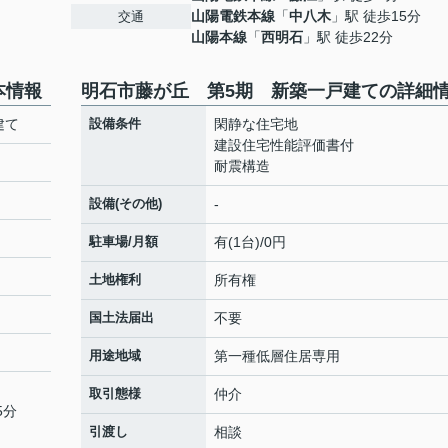
山陽電鉄本線
「
中八木
」駅 徒歩15分
交通
山陽本線
「
西明石
」駅 徒歩22分
本情報
明石市藤が丘 第5期 新築一戸建ての詳細
建て
設備条件
閑静な住宅地
建設住宅性能評価書付
耐震構造
設備(その他)
-
駐車場/月額
有(1台)/0円
土地権利
所有権
国土法届出
不要
用途地域
第一種低層住居専用
取引態様
仲介
5分
引渡し
相談