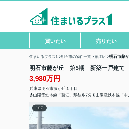
買いたい
売りたい
明石市藤が
住まいるプラス1
明石市の物件一覧
藤江駅
明石市藤が丘 第5期 新築一戸建て
3,980万円
兵庫県
明石市
藤が丘
１丁目
山陽電鉄本線「藤江」駅徒歩7分
山陽電鉄本線「中
1
/
17