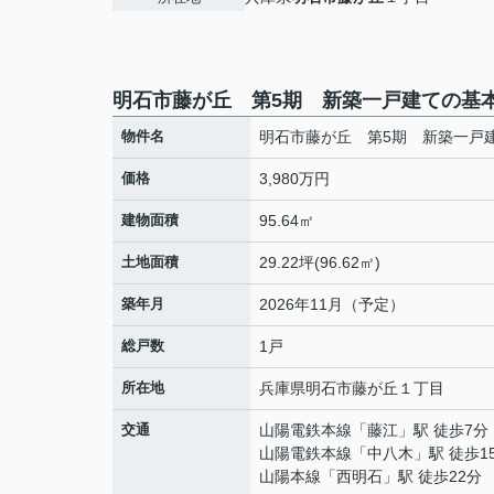
明石市藤が丘 第5期 新築一戸建ての基
物件名
明石市藤が丘 第5期 新築一戸
価格
3,980万円
建物面積
95.64㎡
土地面積
29.22坪(96.62㎡)
築年月
2026年11月（予定）
総戸数
1戸
所在地
兵庫県
明石市
藤が丘
１丁目
交通
山陽電鉄本線
「
藤江
」駅 徒歩7分
山陽電鉄本線
「
中八木
」駅 徒歩1
山陽本線
「
西明石
」駅 徒歩22分