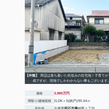
【外観】
周辺は落ち着いた街並みの住宅地！子育てが
成ですが、現地でしかわからない事もございます
3,980万円
価格
2LDK＋S(納戸)/95.64㎡
間取り/建物面積
兵庫県
明石市
藤が丘
１丁目
所在地