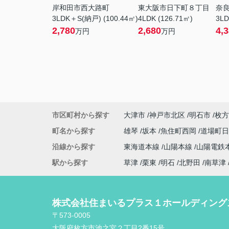
岸和田市西大路町
東大阪市日下町８丁目
奈
3LDK＋S(納戸) (100.44㎡)
4LDK (126.71㎡)
3LD
2,780
2,680
4,
万円
万円
市区町村から探す
大津市
神戸市北区
明石市
枚方
町名から探す
雄琴
坂本
魚住町西岡
道場町
沿線から探す
東海道本線
山陽本線
山陽電鉄
駅から探す
草津
栗東
明石
北野田
南草津
株式会社住まいるプラス１ホールディング
〒573-0005
大阪府枚方市池之宮２丁目2番15号