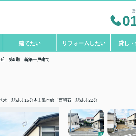
営
0
建てたい
リフォームしたい
貸し・
丘 第5期 新築一戸建て
八木」駅徒歩15分
山陽本線「西明石」駅徒歩22分