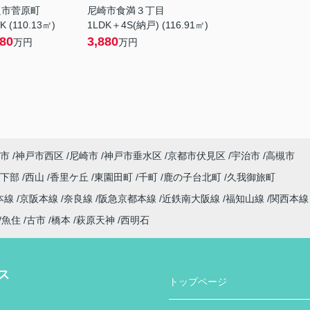
良市菅原町
尼崎市食満３丁目
K (110.13㎡)
1LDK＋4S(納戸) (116.91㎡)
380
3,880
万円
万円
市
神戸市西区
尼崎市
神戸市垂水区
京都市伏見区
宇治市
高槻市
日下部
西山
香里ケ丘
東園田町
千町
鹿の子台北町
久我御旅町
本線
京阪本線
奈良線
阪急京都本線
近鉄南大阪線
福知山線
関西本
魚住
古市
橋本
萩原天神
西明石
ス
トップページ