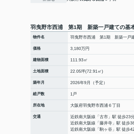
羽曳野市西浦 第1期 新築一戸建ての基
物件名
羽曳野市西浦 第1期 新築一戸
価格
3,180万円
建物面積
111.93㎡
土地面積
22.05坪(72.91㎡)
築年月
2026年9月（予定）
総戸数
1戸
所在地
大阪府
羽曳野市
西浦
６丁目
交通
近鉄南大阪線
「
古市
」駅 徒歩23
近鉄南大阪線
「
藤井寺
」駅 徒歩3
近鉄南大阪線
「
駒ヶ谷
」駅 徒歩4