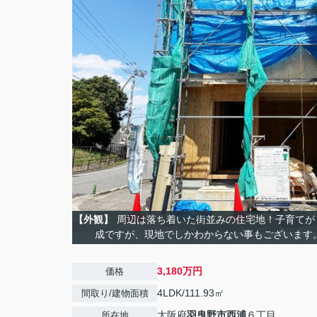
【外観】
周辺は落ち着いた街並みの住宅地！子育てが
成ですが、現地でしかわからない事もございます
3,180万円
価格
4LDK/111.93㎡
間取り/建物面積
大阪府
羽曳野市
西浦
６丁目
所在地