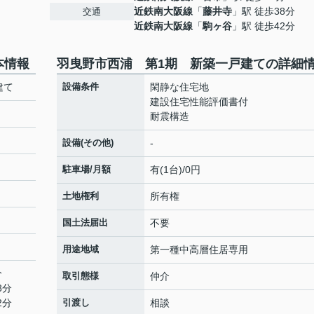
近鉄南大阪線
「
藤井寺
」駅 徒歩38分
交通
近鉄南大阪線
「
駒ヶ谷
」駅 徒歩42分
本情報
羽曳野市西浦 第1期 新築一戸建ての詳細
建て
設備条件
閑静な住宅地
建設住宅性能評価書付
耐震構造
設備(その他)
-
駐車場/月額
有(1台)/0円
土地権利
所有権
国土法届出
不要
用途地域
第一種中高層住居専用
分
取引態様
仲介
8分
2分
引渡し
相談