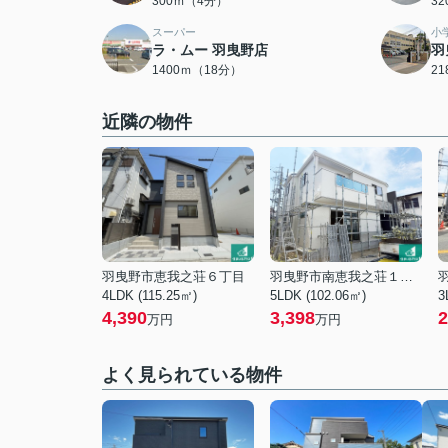
300ｍ（4分）
3
スーパー
小
ラ・ムー 羽曳野店
羽
1400ｍ（18分）
2
近隣の物件
羽曳野市恵我之荘６丁目
羽曳野市南恵我之荘１丁目
4LDK (115.25㎡)
5LDK (102.06㎡)
3
4,390
3,398
2
万円
万円
よく見られている物件