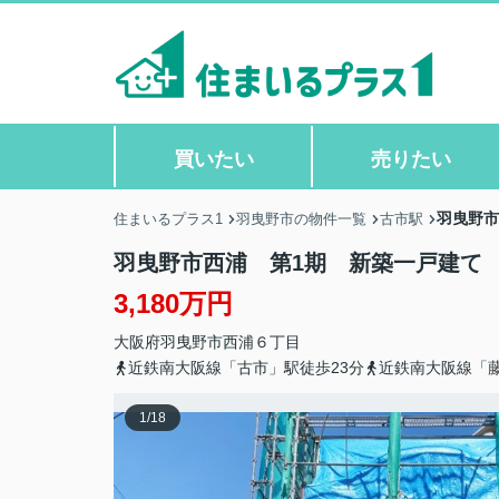
買いたい
売りたい
羽曳野市
住まいるプラス1
羽曳野市の物件一覧
古市駅
羽曳野市西浦 第1期 新築一戸建て
3,180万円
大阪府
羽曳野市
西浦
６丁目
近鉄南大阪線「古市」駅徒歩23分
近鉄南大阪線「藤
1
/
18