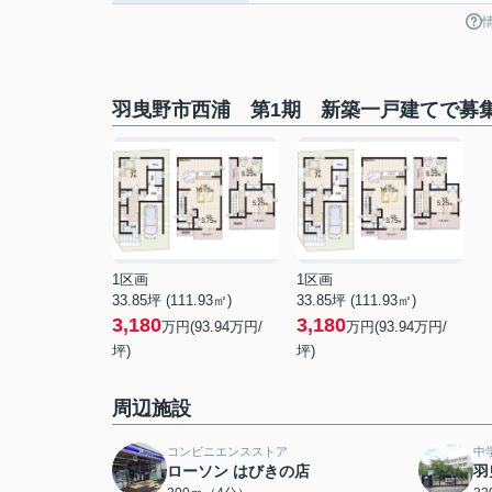
羽曳野市西浦 第1期 新築一戸建てで募
1区画
1区画
33.85坪 (111.93㎡)
33.85坪 (111.93㎡)
3,180
3,180
万円(93.94万円/
万円(93.94万円/
坪)
坪)
周辺施設
コンビニエンスストア
中
ローソン はびきの店
羽