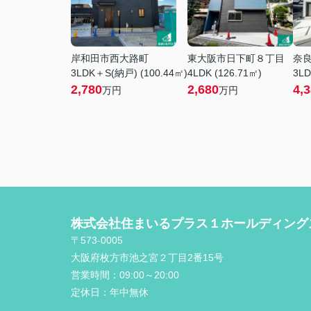
岸和田市西大路町
東大阪市日下町８丁目
奈
3LDK＋S(納戸) (100.44㎡)
4LDK (126.71㎡)
3LD
2,780
2,680
4,
万円
万円
株式会社住まいるプラス１ホールディング
〒573-0005
大阪府枚方市池之宮２丁目2番15号
営業時間：
09:00～20:00
定休日：
年中無休