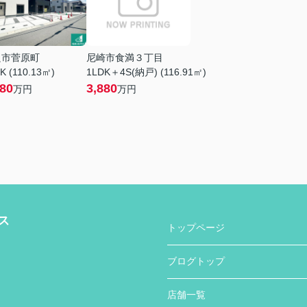
良市菅原町
尼崎市食満３丁目
K (110.13㎡)
1LDK＋4S(納戸) (116.91㎡)
380
3,880
万円
万円
ス
トップページ
ブログトップ
店舗一覧