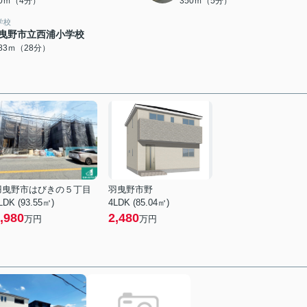
20ｍ（4分）
350ｍ（5分）
学校
曳野市立西浦小学校
183ｍ（28分）
羽曳野市はびきの５丁目
羽曳野市野
LDK (93.55㎡)
4LDK (85.04㎡)
,980
2,480
万円
万円