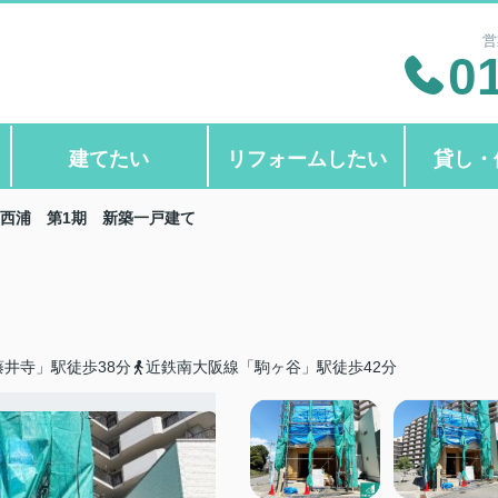
営
0
建てたい
リフォームしたい
貸し・
西浦 第1期 新築一戸建て
井寺」駅徒歩38分
近鉄南大阪線「駒ヶ谷」駅徒歩42分