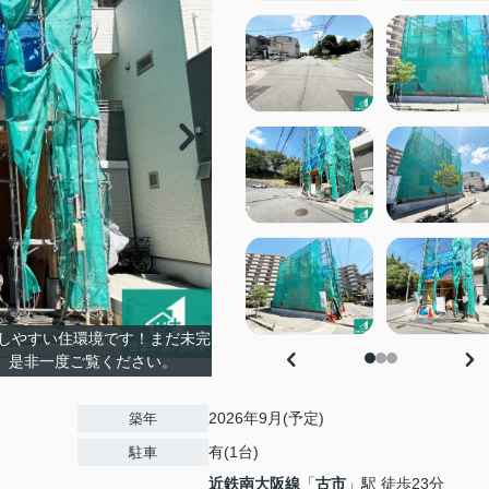
しやすい住環境です！まだ未完
。是非一度ご覧ください。
2026年9月(予定)
築年
有(1台)
駐車
近鉄南大阪線
「
古市
」駅 徒歩23分