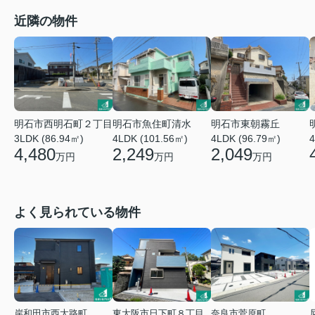
近隣の物件
明石市西明石町２丁目
明石市魚住町清水
明石市東朝霧丘
3LDK (86.94㎡)
4LDK (101.56㎡)
4LDK (96.79㎡)
4
4,480
2,249
2,049
万円
万円
万円
よく見られている物件
岸和田市西大路町
東大阪市日下町８丁目
奈良市菅原町