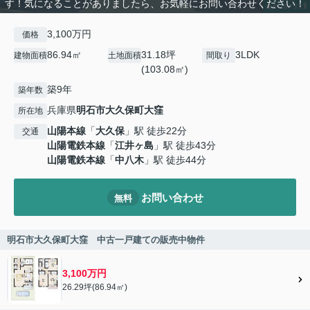
す！気になることがありましたら、お気軽にお問い合わせください！
3,100万円
価格
86.94㎡
31.18坪
3LDK
建物面積
土地面積
間取り
(103.08㎡)
築9年
築年数
兵庫県
明石市
大久保町大窪
所在地
山陽本線
「
大久保
」駅 徒歩22分
交通
山陽電鉄本線
「
江井ヶ島
」駅 徒歩43分
山陽電鉄本線
「
中八木
」駅 徒歩44分
お問い合わせ
無料
明石市大久保町大窪 中古一戸建ての販売中物件
3,100万円
26.29坪(86.94㎡)