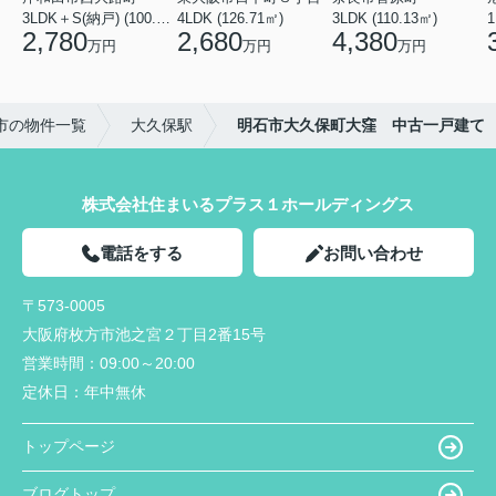
3LDK＋S(納戸) (100.44㎡)
4LDK (126.71㎡)
3LDK (110.13㎡)
2,780
2,680
4,380
万円
万円
万円
市の物件一覧
大久保駅
明石市大久保町大窪 中古一戸建て
株式会社住まいるプラス１ホールディングス
電話をする
お問い合わせ
〒573-0005
大阪府枚方市池之宮２丁目2番15号
営業時間：
09:00～20:00
定休日：
年中無休
トップページ
ブログトップ