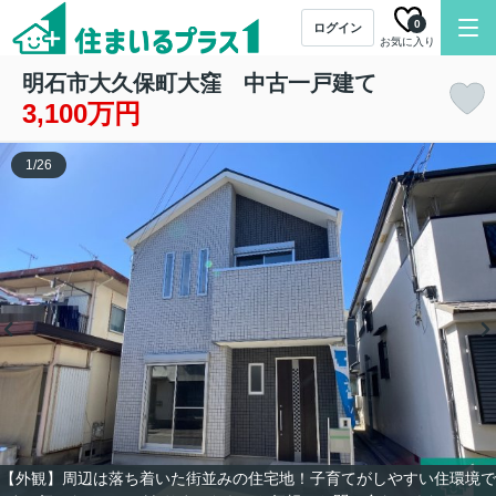
0
ログイン
お気に入り
明石市大久保町大窪 中古一戸建て
3,100万円
1
/
26
【外観】周辺は落ち着いた街並みの住宅地！子育てがしやすい住環境で