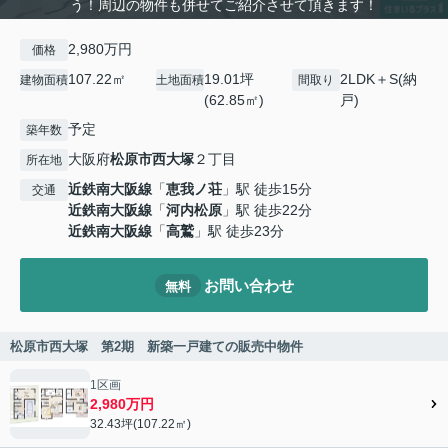
う！周辺の物件も併せてご紹介させて頂きます！
2,980万円
価格
107.22㎡
19.01坪
2LDK＋S(納
建物面積
土地面積
間取り
(62.85㎡)
戸)
予定
築年数
大阪府
松原市
西大塚
２丁目
所在地
近鉄南大阪線
「
恵我ノ荘
」駅 徒歩15分
交通
近鉄南大阪線
「
河内松原
」駅 徒歩22分
近鉄南大阪線
「
高鷲
」駅 徒歩23分
お問い合わせ
無料
松原市西大塚 第2期 新築一戸建ての販売中物件
1区画
2,980万円
32.43坪(107.22㎡)