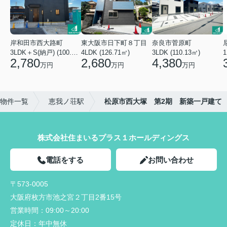
岸和田市西大路町
東大阪市日下町８丁目
奈良市菅原町
3LDK＋S(納戸) (100.44㎡)
4LDK (126.71㎡)
3LDK (110.13㎡)
2,780
2,680
4,380
万円
万円
万円
物件一覧
恵我ノ荘駅
松原市西大塚 第2期 新築一戸建て
株式会社住まいるプラス１ホールディングス
電話をする
お問い合わせ
〒573-0005
大阪府枚方市池之宮２丁目2番15号
営業時間：
09:00～20:00
定休日：
年中無休