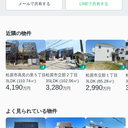
メールで共有する
LINEで共有する
近隣の物件
松原市高見の里５丁目
松原市立部２丁目
松原市立部１丁目
3LDK (110.74㎡)
3SLDK (102.06㎡)
3LDK (85.28㎡)
3
4,190
3,280
2,990
万円
万円
万円
よく見られている物件