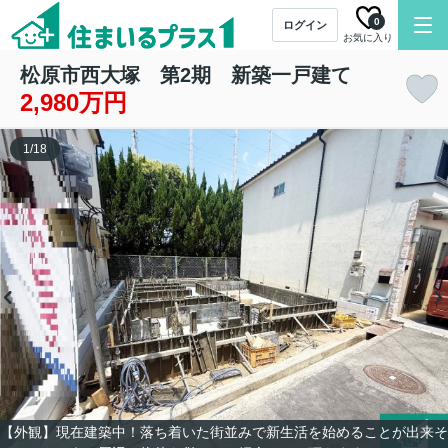
0
ログイン
お気に入り
松原市西大塚 第2期 新築一戸建て
2,980万円
1
/
18
【外観】現在建築中！落ち着いた街並みで新生活を始めることが出来そ