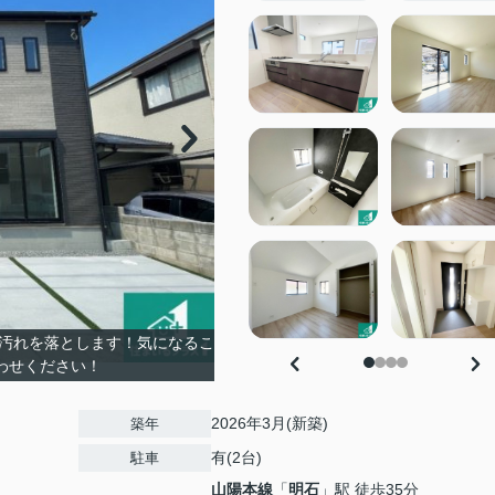
で汚れを落とします！気になるこ
わせください！
2026年3月(新築)
築年
有(2台)
駐車
山陽本線
「
明石
」駅 徒歩35分