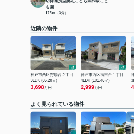
幼保連携型認定こども園和坂こど
も園
175ｍ（3分）
近隣の物件
神戸市西区狩場台２丁目
神戸市西区福吉台１丁目
3LDK (85.28㎡)
4LDK (101.46㎡)
3
3,698
2,999
4
万円
万円
よく見られている物件