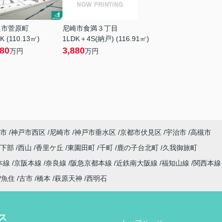
良市菅原町
尼崎市食満３丁目
K (110.13㎡)
1LDK＋4S(納戸) (116.91㎡)
380
3,880
万円
万円
市
神戸市西区
尼崎市
神戸市垂水区
京都市伏見区
宇治市
高槻市
日下部
西山
香里ケ丘
東園田町
千町
鹿の子台北町
久我御旅町
本線
京阪本線
奈良線
阪急京都本線
近鉄南大阪線
福知山線
関西本
魚住
古市
橋本
萩原天神
西明石
ス