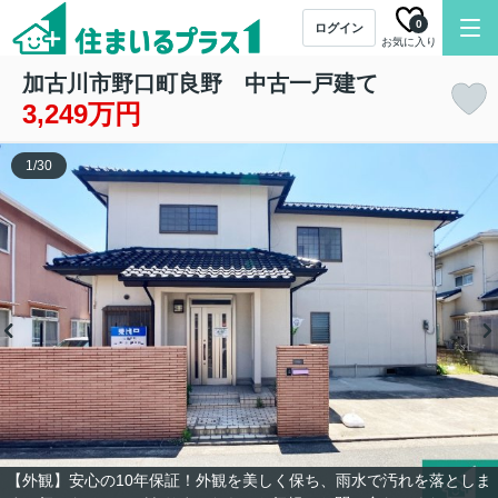
0
ログイン
お気に入り
加古川市野口町良野 中古一戸建て
3,249万円
1
/
30
【外観】安心の10年保証！外観を美しく保ち、雨水で汚れを落としま