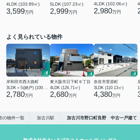
4LDK (102.06㎡)
4
4LDK (103.89㎡)
5LDK (107.23㎡)
2,980
3,599
2,999
万円
万円
万円
よく見られている物件
岸和田市西大路町
東大阪市日下町８丁目
奈良市菅原町
3LDK＋S(納戸) (100.44㎡)
4LDK (126.71㎡)
3LDK (110.13㎡)
2,780
2,680
4,380
万円
万円
万円
市の物件一覧
加古川駅
加古川市野口町良野 中古一戸建て