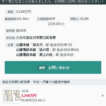
す！気になることがありましたら、お気軽にお問い合わせください！
3,249万円
価格
151.94㎡
66坪
5LDK
建物面積
土地面積
間取り
(218.20㎡)
築33年
築年数
兵庫県
加古川市
野口町良野
所在地
山陽本線
「
加古川
」駅 徒歩29分車7分
交通
山陽電鉄本線
「
浜の宮
」駅 徒歩26分車5分
山陽電鉄本線
「
尾上の松
」駅 徒歩33分
お問い合わせ
無料
加古川市野口町良野 中古一戸建ての販売中物件
1区画
3,249万円
45.96坪(151.94㎡)