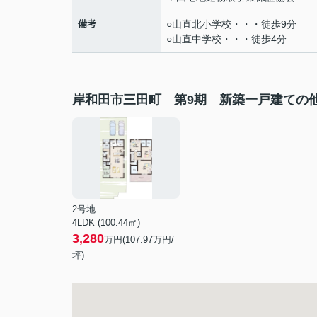
備考
○山直北小学校・・・徒歩9分
○山直中学校・・・徒歩4分
岸和田市三田町 第9期 新築一戸建ての
2号地
4LDK (100.44㎡)
3,280
万円(
107.97
万円/
坪)