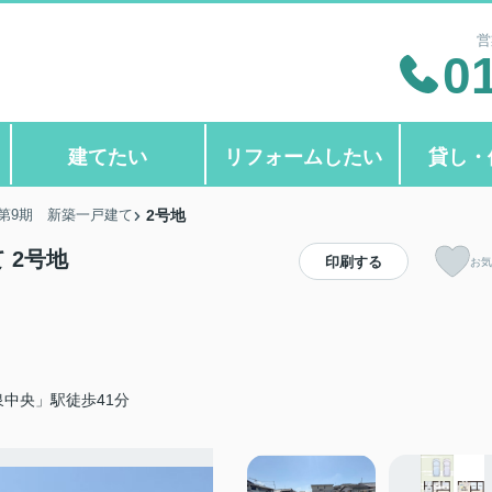
営
0
建てたい
リフォームしたい
貸し・
第9期 新築一戸建て
2号地
 2号地
印刷する
お気
中央」駅徒歩41分