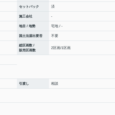
済
セットバック
-
施工会社
宅地 / -
地目 / 地勢
不要
国土法届出要否
総区画数 /
2区画/1区画
販売区画数
相談
引渡し