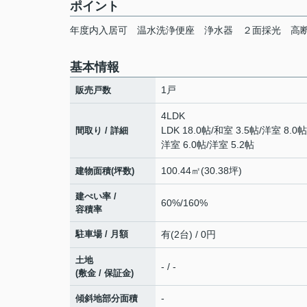
ポイント
年度内入居可
温水洗浄便座
浄水器
２面採光
高
基本情報
1戸
販売戸数
4LDK
LDK 18.0帖
/
和室 3.5帖
/
洋室 8.0帖
間取り / 詳細
洋室 6.0帖
/
洋室 5.2帖
100.44㎡(30.38坪)
建物面積(坪数)
建ぺい率 /
60%/160%
容積率
駐車場 / 月額
有(2台) / 0円
土地
- / -
(敷金 / 保証金)
-
傾斜地部分面積