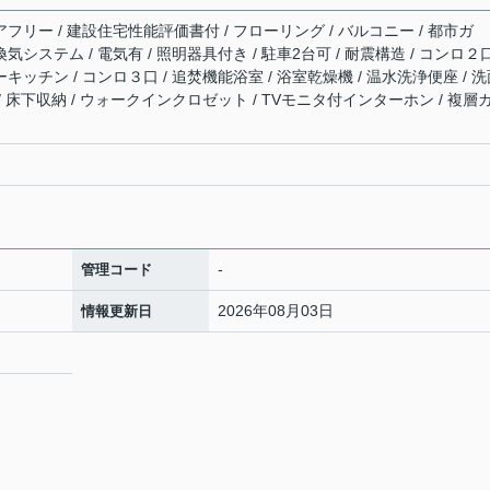
アフリー / 建設住宅性能評価書付 / フローリング / バルコニー / 都市ガ
時間換気システム / 電気有 / 照明器具付き / 駐車2台可 / 耐震構造 / コンロ２
ーキッチン / コンロ３口 / 追焚機能浴室 / 浴室乾燥機 / 温水洗浄便座 / 
 / 床下収納 / ウォークインクロゼット / TVモニタ付インターホン / 複層
-
管理コード
2026年08月03日
情報更新日