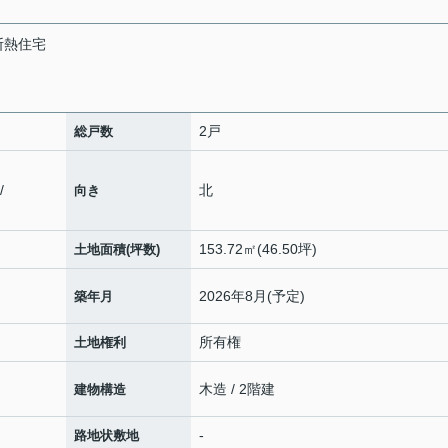
断熱住宅
2戸
総戸数
/
北
向き
153.72㎡(46.50坪)
土地面積(坪数)
2026年8月(予定)
築年月
所有権
土地権利
木造 / 2階建
建物構造
-
路地状敷地