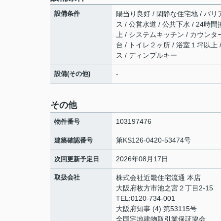
設備条件
陽当り良好 / 閑静な住宅地 / バリ
ス / 公営水道 / 公共下水 / 24
上 / システムキッチン / カウンタ
台 / トイレ２ヶ所 / 浴室１坪以上
ス / ディンプルキー
設備(その他)
-
その他
103197476
物件番号
第KS126-0420-53474号
建築確認番号
2026年08月17日
次回更新予定日
取扱会社
株式会社近畿住宅流通 本店
大阪府枚方市池之宮２丁目2-15
TEL:0120-734-001
大阪府知事 (4) 第53115号
全国宅地建物取引業保証協会