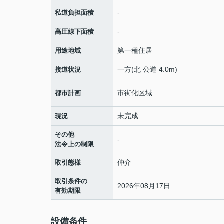
-
私道負担面積
-
高圧線下面積
第一種住居
用途地域
一方(北 公道 4.0m)
接道状況
市街化区域
都市計画
未完成
現況
その他
-
法令上の制限
仲介
取引態様
取引条件の
2026年08月17日
有効期限
設備条件