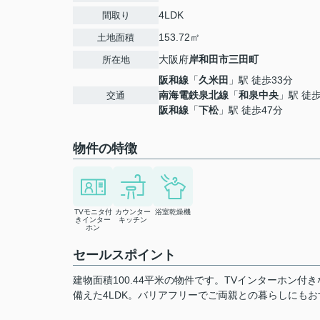
4LDK
間取り
153.72㎡
土地面積
大阪府
岸和田市
三田町
所在地
阪和線
「
久米田
」駅 徒歩33分
南海電鉄泉北線
「
和泉中央
」駅 徒歩
交通
阪和線
「
下松
」駅 徒歩47分
物件の特徴
TVモニタ付
カウンター
浴室乾燥機
きインター
キッチン
ホン
セールスポイント
建物面積100.44平米の物件です。TVインターホン
備えた4LDK。バリアフリーでご両親との暮らしにも