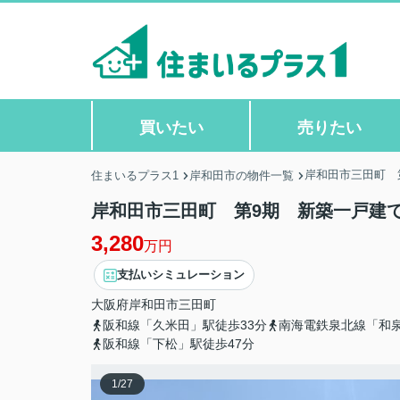
買いたい
売りたい
岸和田市三田町 
住まいるプラス1
岸和田市の物件一覧
岸和田市三田町 第9期 新築一戸建て
3,280
万円
支払いシミュレーション
大阪府
岸和田市
三田町
阪和線「久米田」駅徒歩33分
南海電鉄泉北線「和泉
阪和線「下松」駅徒歩47分
1
/
27