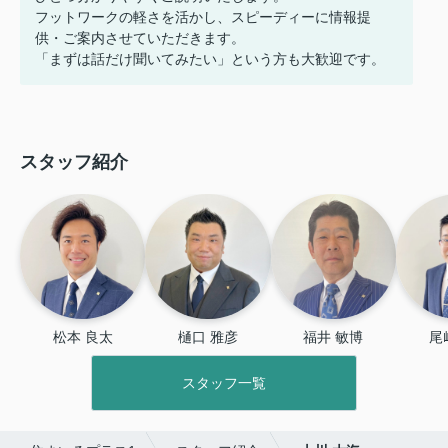
フットワークの軽さを活かし、スピーディーに情報提
供・ご案内させていただきます。
「まずは話だけ聞いてみたい」という方も大歓迎です。
スタッフ紹介
松本 良太
樋口 雅彦
福井 敏博
尾
スタッフ一覧