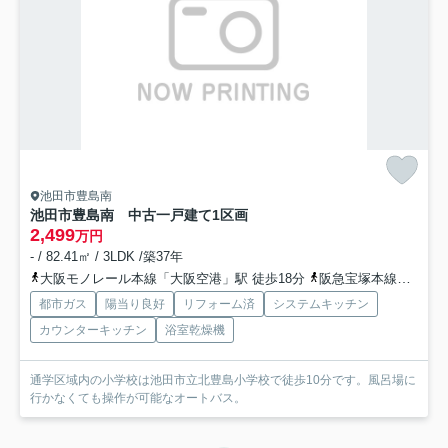
池田市豊島南
池田市豊島南 中古一戸建て
1区画
2,499
万円
- / 82.41㎡ / 3LDK /築37年
大阪モノレール本線「大阪空港」駅 徒歩18分
阪急宝塚本線「石橋阪大前」駅 徒歩20分
都市ガス
陽当り良好
リフォーム済
システムキッチン
カウンターキッチン
浴室乾燥機
通学区域内の小学校は池田市立北豊島小学校で徒歩10分です。風呂場に
行かなくても操作が可能なオートバス。