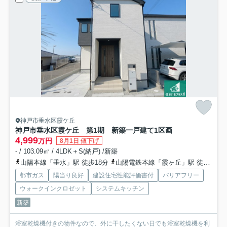
神戸市垂水区霞ケ丘
神戸市垂水区霞ケ丘 第1期 新築一戸建て
1区画
4,999
万円
8月1日 値下げ
- / 103.09㎡ / 4LDK＋S(納戸) /新築
山陽本線「垂水」駅 徒歩18分
山陽電鉄本線「霞ヶ丘」駅 徒歩15分
都市ガス
陽当り良好
建設住宅性能評価書付
バリアフリー
ウォークインクロゼット
システムキッチン
新築
浴室乾燥機付きの物件なので、外に干したくない日でも浴室乾燥機を利