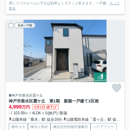
用してバスルームに干せば効率よくカラッと乾きます。一戸建...
もっと
見る
新築一戸建
神戸市垂水区霞ケ丘
神戸市垂水区霞ケ丘 第1期 新築一戸建て
1区画
4,999
万円
8月1日 値下げ
- / 103.09㎡ / 4LDK＋S(納戸) /新築
山陽本線「垂水」駅 徒歩18分
山陽電鉄本線「霞ヶ丘」駅 徒歩15分
都市ガス
陽当り良好
建設住宅性能評価書付
バリアフリー