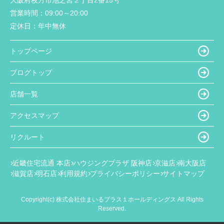
大阪府枚方市池之宮２丁目2番15号
営業時間：
09:00～20:00
定休日：
年中無休
トップページ
ブログトップ
店舗一覧
アクセスマップ
リクルート
近畿住宅流通 本店
ハウジングプラザ 阪神店
京滋店
南大阪店
滋賀店
明石店
利用規約
プライバシーポリシー
サイトマップ
Copyright(c) 株式会社住まいるプラス１ホールディングス All Rights
Reserved.