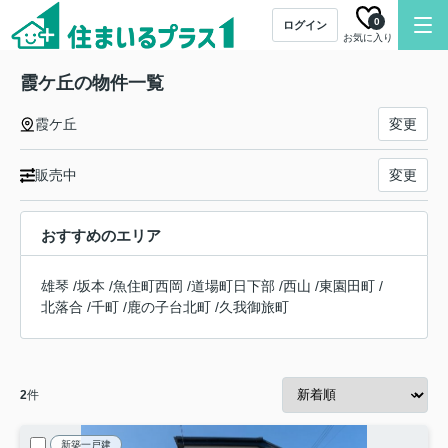
0
ログイン
お気に入り
霞ケ丘の物件一覧
霞ケ丘
変更
販売中
変更
おすすめのエリア
雄琴
/
坂本
/
魚住町西岡
/
道場町日下部
/
西山
/
東園田町
/
北落合
/
千町
/
鹿の子台北町
/
久我御旅町
2
件
新築一戸建