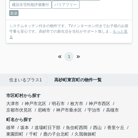
建設住宅性能評価書付
バリアフリー
新築
システムキッチン付きの物件です。TVインターホン付きでお子様のお留
守番も安心です。高砂市での新生活を当社がサポート致しま...
もっと見
る
1
住まいるプラス1
高砂町東宮町の物件一覧
市区町村から探す
大津市
神戸市北区
明石市
枚方市
神戸市西区
京都市伏見区
尼崎市
神戸市垂水区
宇治市
高槻市
町名から探す
雄琴
坂本
道場町日下部
魚住町西岡
西山
香里ケ丘
東園田町
千町
鹿の子台北町
久我御旅町