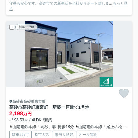
守番も安心です。高砂市での新生活を当社がサポート致しま...
もっと見
る
新築一戸建
高砂市高砂町東宮町
高砂市高砂町東宮町 新築一戸建て
1号地
2,198
万円
- / 98.53㎡ / 4LDK /新築
山陽電鉄本線「高砂」駅 徒歩18分
山陽電鉄本線「尾上の松」駅 徒歩32分
駐車2台可
都市ガス
陽当り良好
オール電化