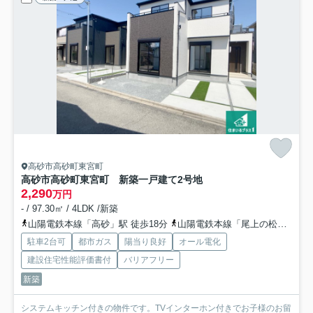
高砂市高砂町東宮町
高砂市高砂町東宮町 新築一戸建て
2号地
2,290
万円
- / 97.30㎡ / 4LDK /新築
山陽電鉄本線「高砂」駅 徒歩18分
山陽電鉄本線「尾上の松」駅 徒歩32分
駐車2台可
都市ガス
陽当り良好
オール電化
建設住宅性能評価書付
バリアフリー
新築
システムキッチン付きの物件です。TVインターホン付きでお子様のお留