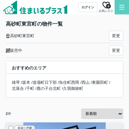
0
ログイン
お気に入り
高砂町東宮町の物件一覧
高砂町東宮町
変更
販売中
変更
おすすめのエリア
雄琴
/
坂本
/
道場町日下部
/
魚住町西岡
/
西山
/
東園田町
/
北落合
/
千町
/
鹿の子台北町
/
久我御旅町
2
件
新築一戸建