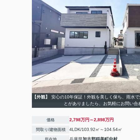
【外観】
安心の10年保証！外観を美しく保ち、雨水
とがありましたら、お気軽にお問い合
2,798万円～2,898万円
価格
4LDK/103.92㎡～104.54㎡
間取り/建物面積
兵庫県
加古郡稲美町
中村
所在地