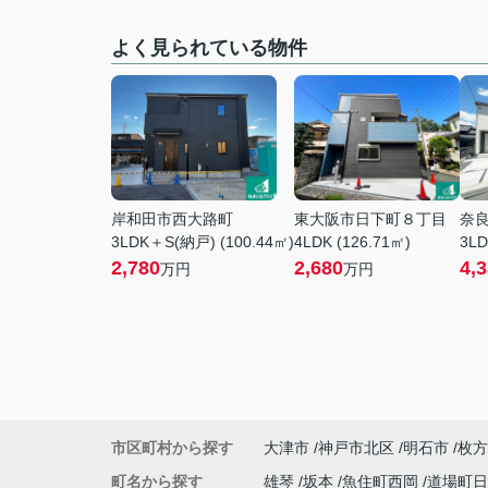
よく見られている物件
岸和田市西大路町
東大阪市日下町８丁目
奈
3LDK＋S(納戸) (100.44㎡)
4LDK (126.71㎡)
3LD
2,780
2,680
4,
万円
万円
市区町村から探す
大津市
神戸市北区
明石市
枚方
町名から探す
雄琴
坂本
魚住町西岡
道場町