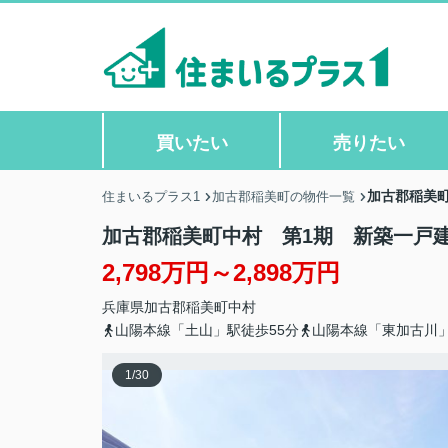
買いたい
売りたい
加古郡稲美
住まいるプラス1
加古郡稲美町の物件一覧
加古郡稲美町中村 第1期 新築一戸
2,798万円～2,898万円
兵庫県
加古郡稲美町
中村
山陽本線「土山」駅徒歩55分
山陽本線「東加古川」
1
/
30