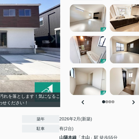
で汚れを落とします！気になるこ
わせください！
2026年2月(新築)
築年
有(2台)
駐車
山陽本線
「
土山
」駅 徒歩55分