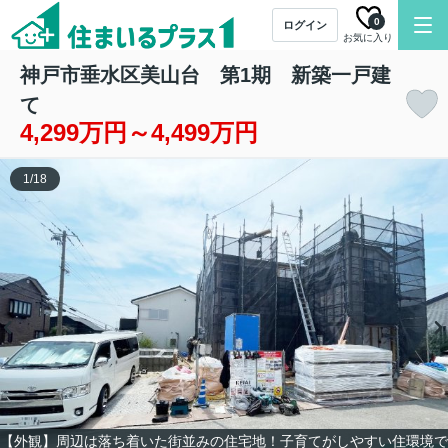
0
ログイン
お気に入り
神戸市垂水区美山台 第1期 新築一戸建
て
4,299万円～4,499万円
1
/
18
【外観】周辺は落ち着いた街並みの住宅地！子育てがしやすい住環境で