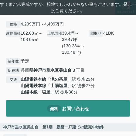
す！まだ未完成ですが、現地でしかわからない事もございます。是非一
度ご覧ください。
4,299万円～4,499万円
価格
102.68㎡～
39.4坪～
4LDK
建物面積
土地面積
間取り
108.05㎡
39.47坪
(130.28㎡～
130.48㎡)
予定
築年数
兵庫県
神戸市垂水区
美山台
３丁目
所在地
山陽電鉄本線
「
滝の茶屋
」駅 徒歩23分
交通
山陽電鉄本線
「
山陽塩屋
」駅 徒歩27分
山陽本線
「
塩屋
」駅 徒歩30分
お問い合わせ
無料
神戸市垂水区美山台 第1期 新築一戸建ての販売中物件