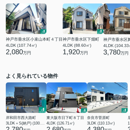
神戸市垂水区小束山本町４丁目
神戸市垂水区下畑町
神戸市垂水区
4LDK (107.74㎡)
4LDK (88.60㎡)
4LDK (104.33
2,080
1,920
3,780
万円
万円
万円
よく見られている物件
岸和田市西大路町
東大阪市日下町８丁目
奈良市菅原町
3LDK＋S(納戸) (100.44㎡)
4LDK (126.71㎡)
3LDK (110.13㎡)
2,780
2,680
4,380