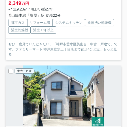
2,349
万円
- / 119.23㎡ / 4LDK /築27年
山陽本線「塩屋」駅 徒歩22分
都市ガス
リフォーム済
システムキッチン
食器洗い乾燥機
浴室乾燥機
浴室１坪以上
ぜひ一度見ていただきたい、「神戸市垂水区美山台 中古一戸建て」で
す。ファミリーマート 神戸東垂水三丁目店まで徒歩4分と近...
もっと見
る
中古一戸建