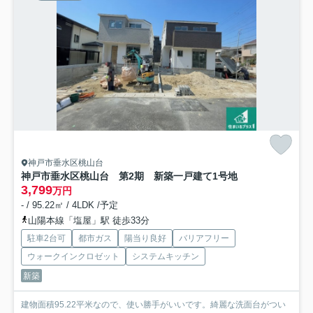
神戸市垂水区桃山台
神戸市垂水区桃山台 第2期 新築一戸建て
1号地
3,799
万円
- / 95.22㎡ / 4LDK /予定
山陽本線「塩屋」駅 徒歩33分
駐車2台可
都市ガス
陽当り良好
バリアフリー
ウォークインクロゼット
システムキッチン
新築
建物面積95.22平米なので、使い勝手がいいです。綺麗な洗面台がつい