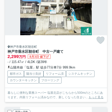
神戸市垂水区朝谷町
神戸市垂水区朝谷町 中古一戸建て
2,299
万円
8月3日 値下げ
- / 115.47㎡ / 4LDK /築39年
山陽本線「塩屋」駅 徒歩77分車7分 999.9km
都市ガス
陽当り良好
リフォーム済
システムキッチン
カウンターキッチン
フローリング
暮らしに便利な業務スーパー 塩屋北店がこちらから500mのところにあ
ります。内装リフォーム済みなので、新しくなった住まい...
もっと見る
新築一戸建