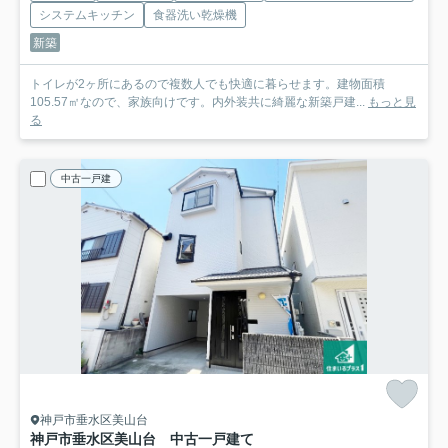
システムキッチン
食器洗い乾燥機
新築
トイレが2ヶ所にあるので複数人でも快適に暮らせます。建物面積
105.57㎡なので、家族向けです。内外装共に綺麗な新築戸建...
もっと見
る
中古一戸建
神戸市垂水区美山台
神戸市垂水区美山台 中古一戸建て