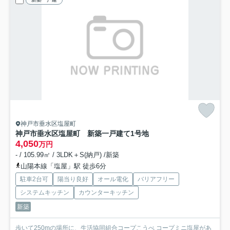
神戸市垂水区塩屋町
神戸市垂水区塩屋町 新築一戸建て
1号地
4,050
万円
- / 105.99㎡ / 3LDK＋S(納戸) /新築
山陽本線「塩屋」駅 徒歩6分
駐車2台可
陽当り良好
オール電化
バリアフリー
システムキッチン
カウンターキッチン
新築
歩いて250mの場所に、生活協同組合コープこうべ コープミニ塩屋があ