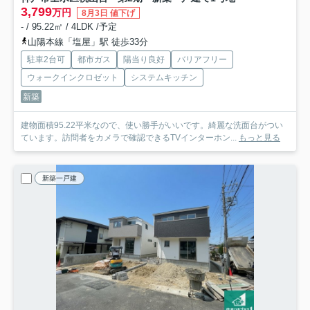
3,799
万円
8月3日 値下げ
- / 95.22㎡ / 4LDK /予定
山陽本線「塩屋」駅 徒歩33分
駐車2台可
都市ガス
陽当り良好
バリアフリー
ウォークインクロゼット
システムキッチン
新築
建物面積95.22平米なので、使い勝手がいいです。綺麗な洗面台がつい
ています。訪問者をカメラで確認できるTVインターホン...
もっと見る
新築一戸建