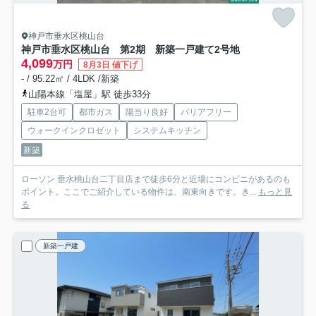
神戸市垂水区桃山台
神戸市垂水区桃山台 第2期 新築一戸建て
2号地
4,099
万円
8月3日 値下げ
- / 95.22㎡ / 4LDK /新築
山陽本線「塩屋」駅 徒歩33分
駐車2台可
都市ガス
陽当り良好
バリアフリー
ウォークインクロゼット
システムキッチン
新築
ローソン 垂水桃山台二丁目店まで徒歩6分と近場にコンビニがあるのも
ポイント。ここでご紹介している物件は、南東向きです。き...
もっと見
る
新築一戸建