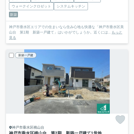
ウォークインクロゼット
システムキッチン
新築
神戸市垂水区エリアでの住まいなら住み心地も快適な「神戸市垂水区美
山台 第1期 新築一戸建て」はいかがでしょうか。近くには...
もっと
見る
新築一戸建
神戸市垂水区桃山台
神戸市垂水区桃山台 第2期 新築一戸建て
1号地