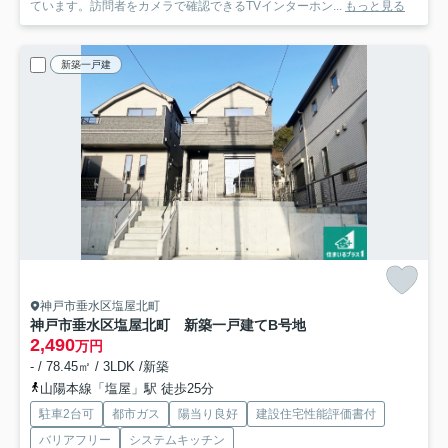
ています。訪問者をカメラで確認できるTVインターホン...
もっと見る
新築一戸建
神戸市垂水区塩屋北町
神戸市垂水区塩屋北町 新築一戸建て
B号地
2,490
万円
- / 78.45㎡ / 3LDK /新築
山陽本線「塩屋」駅 徒歩25分
駐車2台可
都市ガス
陽当り良好
建設住宅性能評価書付
バリアフリー
システムキッチン