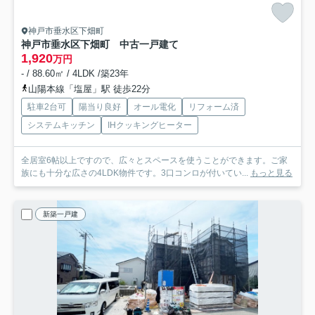
神戸市垂水区下畑町
神戸市垂水区下畑町 中古一戸建て
1,920
万円
- / 88.60㎡ / 4LDK /築23年
山陽本線「塩屋」駅 徒歩22分
駐車2台可
陽当り良好
オール電化
リフォーム済
システムキッチン
IHクッキングヒーター
全居室6帖以上ですので、広々とスペースを使うことができます。ご家
族にも十分な広さの4LDK物件です。3口コンロが付いてい...
もっと見る
新築一戸建