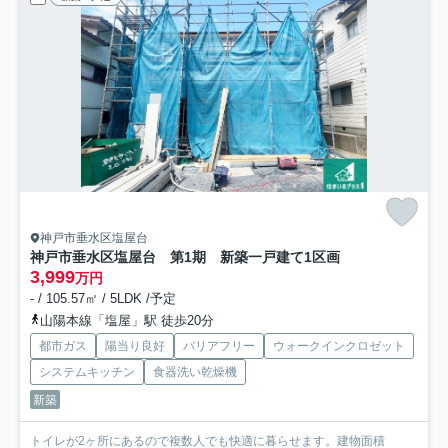
神戸市垂水区塩屋台
神戸市垂水区塩屋台 第1期 新築一戸建て
1区画
3,999
万円
- / 105.57㎡ / 5LDK /予定
山陽本線「塩屋」駅 徒歩20分
都市ガス
陽当り良好
バリアフリー
ウォークインクロゼット
システムキッチン
食器洗い乾燥機
新築
トイレが2ヶ所にあるので複数人でも快適に暮らせます。建物面積