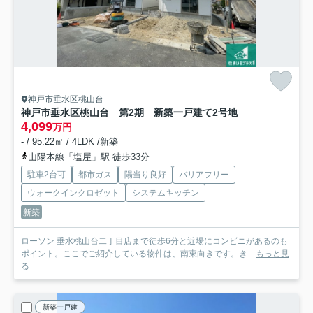
神戸市垂水区桃山台
神戸市垂水区桃山台 第2期 新築一戸建て
2号地
4,099
万円
- / 95.22㎡ / 4LDK /新築
山陽本線「塩屋」駅 徒歩33分
駐車2台可
都市ガス
陽当り良好
バリアフリー
ウォークインクロゼット
システムキッチン
新築
ローソン 垂水桃山台二丁目店まで徒歩6分と近場にコンビニがあるのも
ポイント。ここでご紹介している物件は、南東向きです。き...
もっと見
る
新築一戸建