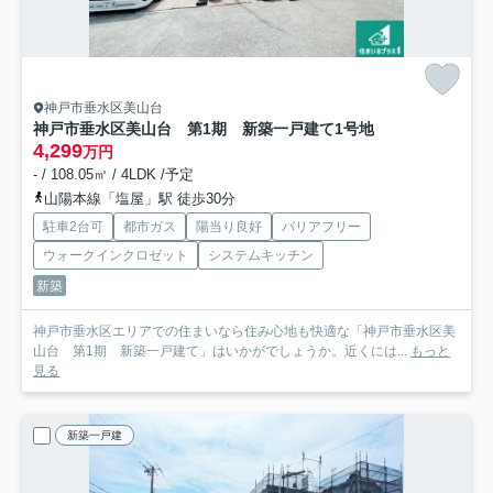
神戸市垂水区美山台
神戸市垂水区美山台 第1期 新築一戸建て
1号地
4,299
万円
- / 108.05㎡ / 4LDK /予定
山陽本線「塩屋」駅 徒歩30分
駐車2台可
都市ガス
陽当り良好
バリアフリー
ウォークインクロゼット
システムキッチン
新築
神戸市垂水区エリアでの住まいなら住み心地も快適な「神戸市垂水区美
山台 第1期 新築一戸建て」はいかがでしょうか。近くには...
もっと
見る
新築一戸建