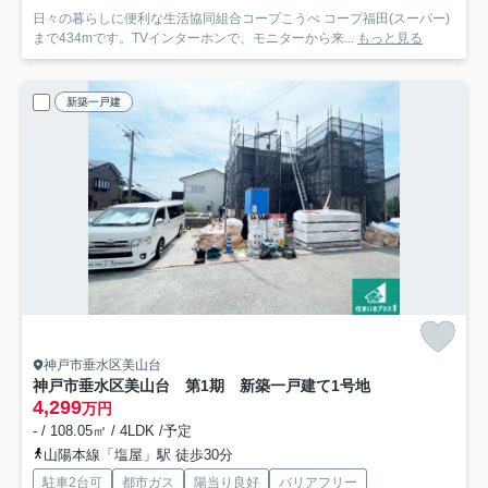
日々の暮らしに便利な生活協同組合コープこうべ コープ福田(スーパー)
まで434mです。TVインターホンで、モニターから来...
もっと見る
新築一戸建
神戸市垂水区美山台
神戸市垂水区美山台 第1期 新築一戸建て
1号地
4,299
万円
- / 108.05㎡ / 4LDK /予定
山陽本線「塩屋」駅 徒歩30分
駐車2台可
都市ガス
陽当り良好
バリアフリー