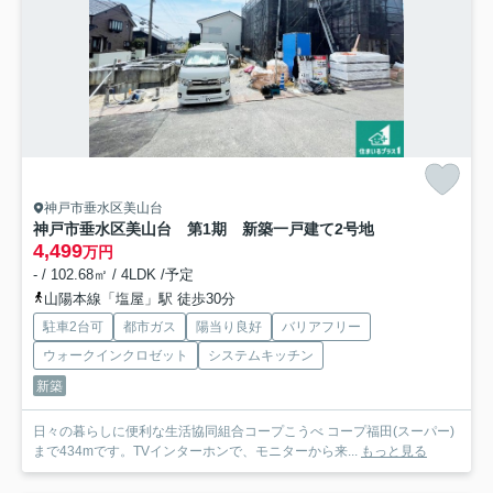
神戸市垂水区美山台
神戸市垂水区美山台 第1期 新築一戸建て
2号地
4,499
万円
- / 102.68㎡ / 4LDK /予定
山陽本線「塩屋」駅 徒歩30分
駐車2台可
都市ガス
陽当り良好
バリアフリー
ウォークインクロゼット
システムキッチン
新築
日々の暮らしに便利な生活協同組合コープこうべ コープ福田(スーパー)
まで434mです。TVインターホンで、モニターから来...
もっと見る