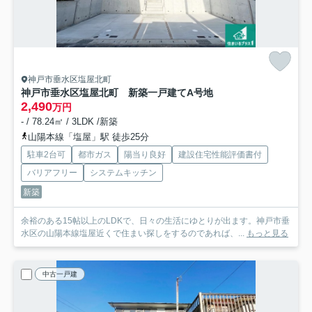
神戸市垂水区塩屋北町
神戸市垂水区塩屋北町 新築一戸建て
A号地
2,490
万円
- / 78.24㎡ / 3LDK /新築
山陽本線「塩屋」駅 徒歩25分
駐車2台可
都市ガス
陽当り良好
建設住宅性能評価書付
バリアフリー
システムキッチン
新築
余裕のある15帖以上のLDKで、日々の生活にゆとりが出ます。神戸市垂
水区の山陽本線塩屋近くで住まい探しをするのであれば、...
もっと見る
中古一戸建