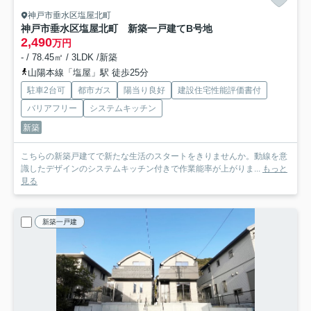
神戸市垂水区塩屋北町
神戸市垂水区塩屋北町 新築一戸建て
B号地
2,490
万円
- / 78.45㎡ / 3LDK /新築
山陽本線「塩屋」駅 徒歩25分
駐車2台可
都市ガス
陽当り良好
建設住宅性能評価書付
バリアフリー
システムキッチン
新築
こちらの新築戸建てで新たな生活のスタートをきりませんか。動線を意
識したデザインのシステムキッチン付きで作業能率が上がりま...
もっと
見る
新築一戸建