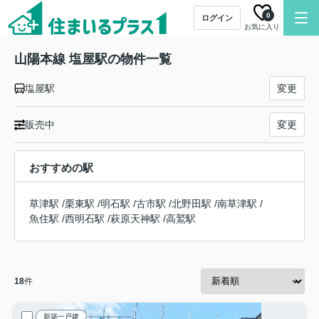
0
ログイン
お気に入り
山陽本線 塩屋駅の物件一覧
塩屋駅
変更
販売中
変更
おすすめの駅
草津駅
/
栗東駅
/
明石駅
/
古市駅
/
北野田駅
/
南草津駅
/
魚住駅
/
西明石駅
/
萩原天神駅
/
高鷲駅
18
件
新築一戸建