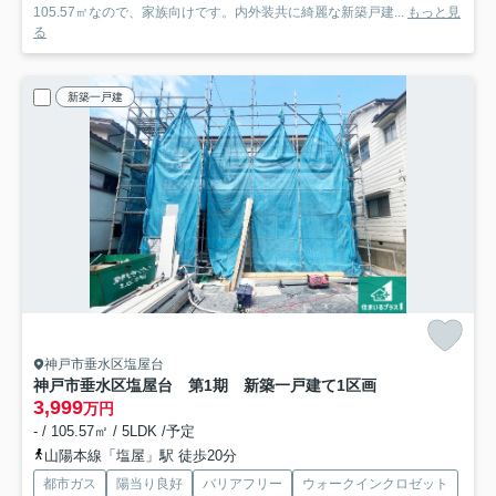
105.57㎡なので、家族向けです。内外装共に綺麗な新築戸建...
もっと見
る
新築一戸建
神戸市垂水区塩屋台
神戸市垂水区塩屋台 第1期 新築一戸建て
1区画
3,999
万円
- / 105.57㎡ / 5LDK /予定
山陽本線「塩屋」駅 徒歩20分
都市ガス
陽当り良好
バリアフリー
ウォークインクロゼット