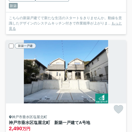
新築
こちらの新築戸建てで新たな生活のスタートをきりませんか。動線を意
識したデザインのシステムキッチン付きで作業能率が上がりま...
もっと
見る
新築一戸建
神戸市垂水区塩屋北町
神戸市垂水区塩屋北町 新築一戸建て
A号地
2,490
万円