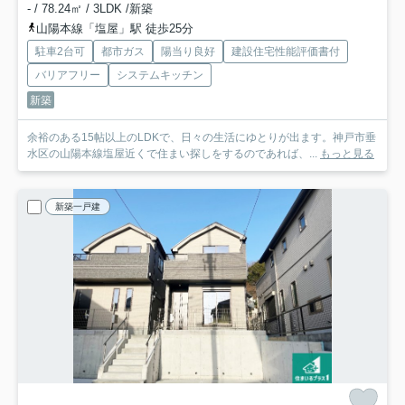
- / 78.24㎡ / 3LDK /新築
山陽本線「塩屋」駅 徒歩25分
駐車2台可
都市ガス
陽当り良好
建設住宅性能評価書付
バリアフリー
システムキッチン
新築
余裕のある15帖以上のLDKで、日々の生活にゆとりが出ます。神戸市垂
水区の山陽本線塩屋近くで住まい探しをするのであれば、...
もっと見る
新築一戸建