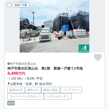
新築一戸建
神戸市垂水区美山台
神戸市垂水区美山台 第1期 新築一戸建て
2号地
4,499
万円
- / 102.68㎡ / 4LDK /予定
山陽本線「塩屋」駅 徒歩30分
駐車2台可
都市ガス
陽当り良好
バリアフリー
ウォークインクロゼット
システムキッチン
新築