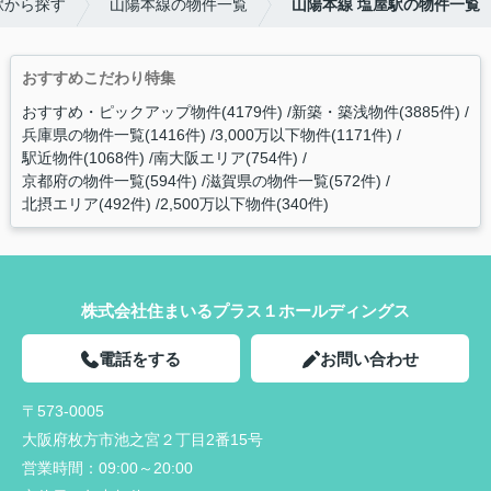
駅から探す
山陽本線の物件一覧
山陽本線 塩屋駅の物件一覧
おすすめこだわり特集
おすすめ・ピックアップ物件(4179件)
新築・築浅物件(3885件)
兵庫県の物件一覧(1416件)
3,000万以下物件(1171件)
駅近物件(1068件)
南大阪エリア(754件)
京都府の物件一覧(594件)
滋賀県の物件一覧(572件)
北摂エリア(492件)
2,500万以下物件(340件)
株式会社住まいるプラス１ホールディングス
電話をする
お問い合わせ
〒573-0005
大阪府枚方市池之宮２丁目2番15号
営業時間：
09:00～20:00