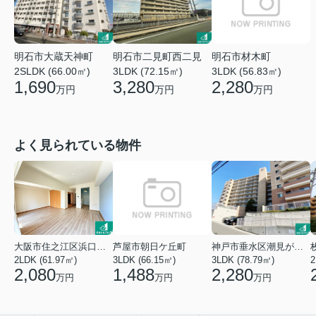
明石市材木町
明石市大蔵天神町
明石市二見町西二見
3LDK (56.83㎡)
2SLDK (66.00㎡)
3LDK (72.15㎡)
2,280
1,690
3,280
万円
万円
万円
よく見られている物件
大阪市住之江区浜口西２丁目
芦屋市朝日ケ丘町
神戸市垂水区潮見が丘１丁目
2LDK (61.97㎡)
3LDK (66.15㎡)
3LDK (78.79㎡)
2,080
1,488
2,280
万円
万円
万円