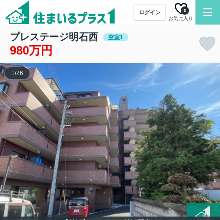
0
ログイン
お気に入り
プレステージ明石西
空室1
980万円
1
/
26