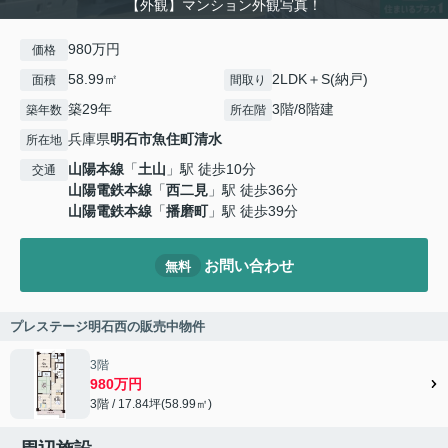
【外観】マンション外観写真！
980万円
価格
58.99㎡
2LDK＋S(納戸)
面積
間取り
築29年
3階/8階建
築年数
所在階
兵庫県
明石市
魚住町清水
所在地
山陽本線
「
土山
」駅 徒歩10分
交通
山陽電鉄本線
「
西二見
」駅 徒歩36分
山陽電鉄本線
「
播磨町
」駅 徒歩39分
お問い合わせ
無料
プレステージ明石西の販売中物件
3階
980万円
3階 / 17.84坪(58.99㎡)