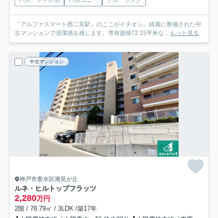
バス・トイレ別
バルコニー
フローリング
「アルファスマート西二見駅」のここがイチオシ。綺麗に整備された中
古マンションで清潔感を感じます。専有面積72.15平米な...
もっと見る
中古マンション
神戸市垂水区潮見が丘
ルネ・ヒルトップフラッツ
2,280
万円
2階 / 78.79㎡ / 3LDK /築17年