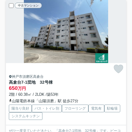
中古マンション
神戸市須磨区高倉台
高倉台7-1団地 32号棟
650
万円
2階 / 60.38㎡ / 2LDK /築53年
山陽電鉄本線「山陽須磨」駅 徒歩27分
陽当り良好
バス・トイレ別
フローリング
電気有
駐輪場
システムキッチン
ぜひ一度見ていただきたい、「高倉台7-1団地 32号棟」です。ピーコ