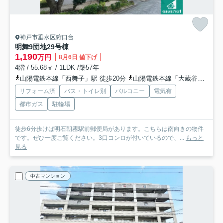
神戸市垂水区狩口台
明舞9団地29号棟
1,190
万円
8月6日 値下げ
4階 / 55.68㎡ / 1LDK /築57年
山陽電鉄本線「西舞子」駅 徒歩20分
山陽電鉄本線「大蔵谷」駅 徒歩22分
リフォーム済
バス・トイレ別
バルコニー
電気有
都市ガス
駐輪場
徒歩6分歩けば明石朝霧駅前郵便局があります。こちらは南向きの物件
です。ぜひ一度ご覧ください。3口コンロが付いているので、...
もっと
見る
中古マンション