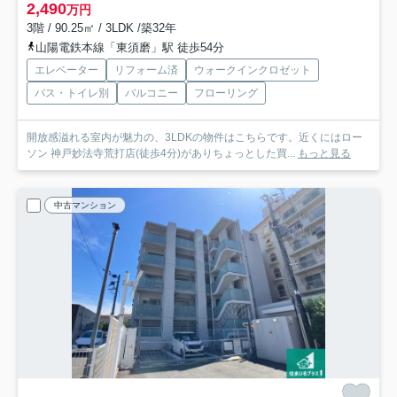
2,490
万円
3階 / 90.25㎡ / 3LDK /築32年
山陽電鉄本線「東須磨」駅 徒歩54分
エレベーター
リフォーム済
ウォークインクロゼット
バス・トイレ別
バルコニー
フローリング
開放感溢れる室内が魅力の、3LDKの物件はこちらです。近くにはロー
ソン 神戸妙法寺荒打店(徒歩4分)がありちょっとした買...
もっと見る
中古マンション