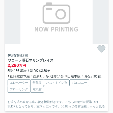
明石市材木町
ワコーレ明石マリンプレイス
2,280
万円
5階 / 56.83㎡ / 3LDK /築30年
山陽電鉄本線「西新町」駅 徒歩14分
山陽本線「明石」駅 徒歩12分
エレベーター
角部屋
バス・トイレ別
バルコニー
フローリング
電気有
お湯を温め直せる追い焚き機能付きです。こちらの物件の間取りは
3LDKとなっており、室内も広々です。56.83㎡の専有面積...
もっと見る