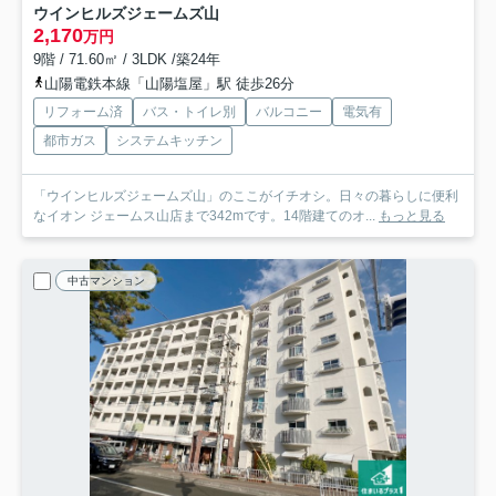
ウインヒルズジェームズ山
2,170
万円
9階 / 71.60㎡ / 3LDK /築24年
山陽電鉄本線「山陽塩屋」駅 徒歩26分
リフォーム済
バス・トイレ別
バルコニー
電気有
都市ガス
システムキッチン
「ウインヒルズジェームズ山」のここがイチオシ。日々の暮らしに便利
なイオン ジェームス山店まで342mです。14階建てのオ...
もっと見る
中古マンション