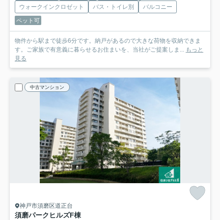
ウォークインクロゼット
バス・トイレ別
バルコニー
ペット可
物件から駅まで徒歩6分です。納戸があるので大きな荷物を収納できま
す。ご家族で有意義に暮らせるお住まいを、当社がご提案しま...
もっと
見る
中古マンション
神戸市須磨区道正台
須磨パークヒルズF棟