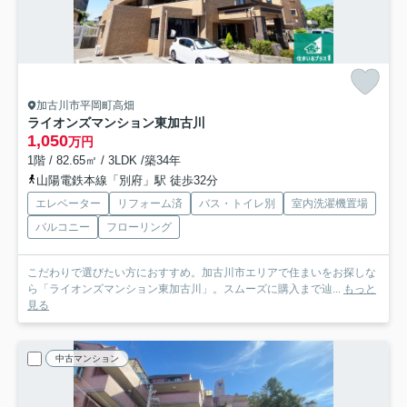
加古川市平岡町高畑
ライオンズマンション東加古川
1,050
万円
1階 / 82.65㎡ / 3LDK /築34年
山陽電鉄本線「別府」駅 徒歩32分
エレベーター
リフォーム済
バス・トイレ別
室内洗濯機置場
バルコニー
フローリング
こだわりで選びたい方におすすめ。加古川市エリアで住まいをお探しな
ら「ライオンズマンション東加古川」。スムーズに購入まで辿...
もっと
見る
中古マンション