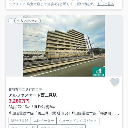
ックストア 高倉台店まで徒歩3分と近くて、買い物を気...
もっと見る
中古マンション
明石市二見町西二見
アルファスマート西二見駅
3,280
万円
5階 / 72.15㎡ / 3LDK /築3年
山陽電鉄本線「西二見」駅 徒歩5分
山陽電鉄本線「播磨町」駅 徒歩19分
陽当り良好
エレベーター
ウォークインクロゼット