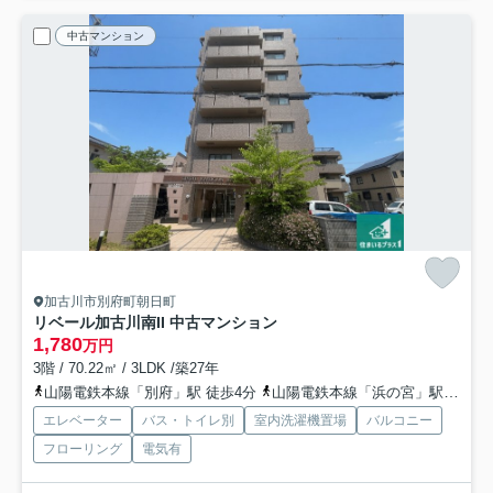
中古マンション
加古川市別府町朝日町
リベール加古川南II 中古マンション
1,780
万円
3階 / 70.22㎡ / 3LDK /築27年
山陽電鉄本線「別府」駅 徒歩4分
山陽電鉄本線「浜の宮」駅 徒歩22分
エレベーター
バス・トイレ別
室内洗濯機置場
バルコニー
フローリング
電気有