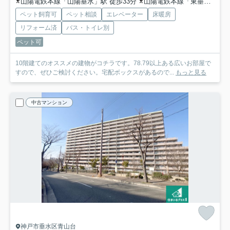
山陽電鉄本線「山陽垂水」駅 徒歩33分
山陽電鉄本線「東垂水」駅 徒歩35分
ペット飼育可
ペット相談
エレベーター
床暖房
リフォーム済
バス・トイレ別
ペット可
10階建てのオススメの建物がコチラです。78.79以上ある広いお部屋で
すので、ぜひご検討ください。宅配ボックスがあるので...
もっと見る
中古マンション
神戸市垂水区青山台