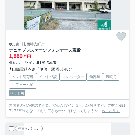
加古川市西神吉町岸
デュオプレステージフォンテーヌ宝殿
1,880
万円
4階 / 71.72㎡ / 3LDK /築20年
山陽電鉄本線「伊保」駅 徒歩46分
ペット飼育可
ペット相談
エレベーター
角部屋
床暖房
リフォーム済
ペット可
来訪者の顔が確認できる、安心のTVインターホン付きです。専有面積は
71.72平米となっており広さも十分ではないでしょうか...
もっと見る
中古マンション