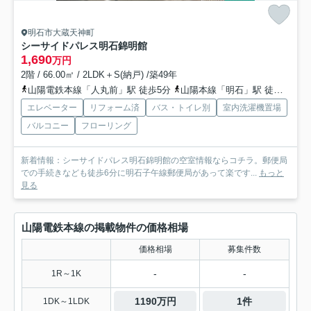
明石市大蔵天神町
シーサイドパレス明石錦明館
1,690
万円
2階 / 66.00㎡ / 2LDK＋S(納戸) /築49年
山陽電鉄本線「人丸前」駅 徒歩5分
山陽本線「明石」駅 徒歩15分
エレベーター
リフォーム済
バス・トイレ別
室内洗濯機置場
バルコニー
フローリング
新着情報：シーサイドパレス明石錦明館の空室情報ならコチラ。郵便局
での手続きなども徒歩6分に明石子午線郵便局があって楽です...
もっと
見る
山陽電鉄本線の掲載物件の価格相場
価格相場
募集件数
-
-
1R～1K
1190万円
1件
1DK～1LDK