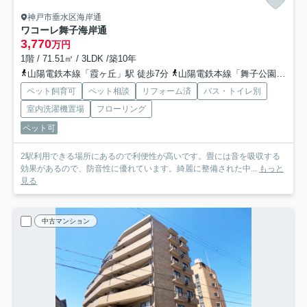
神戸市垂水区海岸通
ワコーレ舞子海岸通
3,770
万円
1階 / 71.51㎡ / 3LDK /築10年
山陽電鉄本線「霞ヶ丘」駅 徒歩7分
山陽電鉄本線「舞子公園」駅 徒歩15分
ペット飼育可
ペット相談
リフォーム済
バス・トイレ別
室内洗濯機置場
フローリング
ペット可
2駅利用できる場所にあるので利便性が高いです。畳には音を吸収する
効果があるので、防音性に優れています。綺麗に整備された中...
もっと
見る
中古マンション