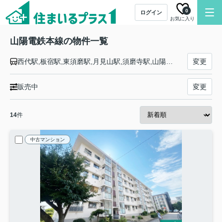
0
ログイン
お気に入り
山陽電鉄本線の物件一覧
西代駅,板宿駅,東須磨駅,月見山駅,須磨寺駅,山陽須磨駅,須磨浦公園駅,山陽塩屋駅,滝の茶屋駅,東垂水駅,山陽垂水駅,霞ヶ丘駅,舞子公園駅,西舞子駅,大蔵谷駅,人丸前駅,明石駅,西新町駅,林崎松江海岸駅,藤江駅,中八木駅,江井ヶ島駅,西江井ヶ島駅,山陽魚住駅,東二見駅,西二見駅,播磨町駅,別府駅,浜の宮駅,尾上の松駅,高砂駅,荒井駅,伊保駅,山陽曽根駅,大塩駅,的形駅,八家駅,白浜の宮駅,妻鹿駅,飾磨駅,亀山駅,手柄駅,姫路駅
変更
販売中
変更
14
件
中古マンション