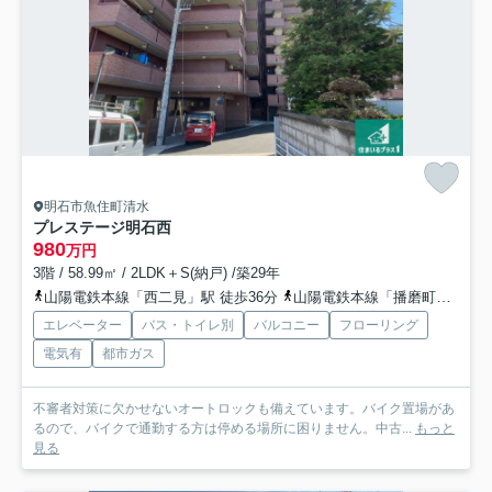
明石市魚住町清水
プレステージ明石西
980
万円
3階 / 58.99㎡ / 2LDK＋S(納戸) /築29年
山陽電鉄本線「西二見」駅 徒歩36分
山陽電鉄本線「播磨町」駅 徒歩39分
エレベーター
バス・トイレ別
バルコニー
フローリング
電気有
都市ガス
不審者対策に欠かせないオートロックも備えています。バイク置場があ
るので、バイクで通勤する方は停める場所に困りません。中古...
もっと
見る