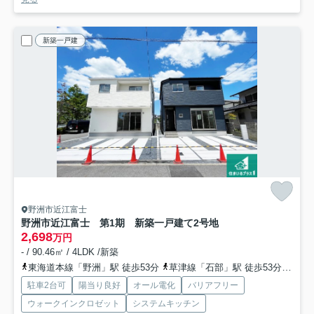
新築一戸建
野洲市近江富士
野洲市近江富士 第1期 新築一戸建て
2号地
2,698
万円
- / 90.46㎡ / 4LDK /新築
東海道本線「野洲」駅 徒歩53分
草津線「石部」駅 徒歩53分
草津
駐車2台可
陽当り良好
オール電化
バリアフリー
ウォークインクロゼット
システムキッチン