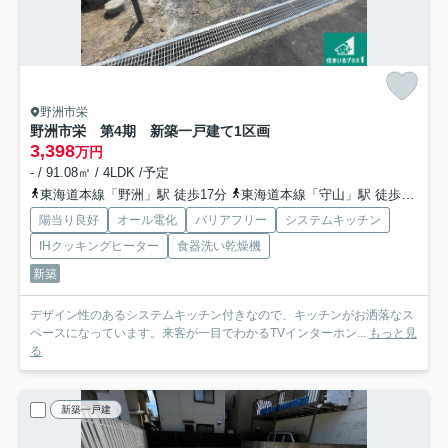
野洲市栄
野洲市栄 第4期 新築一戸建て
1区画
3,398
万円
- / 91.08㎡ / 4LDK /予定
東海道本線「野洲」駅 徒歩17分
東海道本線「守山」駅 徒歩60分
陽当り良好
オール電化
バリアフリー
システムキッチン
IHクッキングヒーター
食器洗い乾燥機
新築
デザイン性のあるシステムキッチン付きなので、キッチンがお洒落なス
ペースになっています。来客が一目でわかるTVインターホン...
もっと見
る
新築一戸建