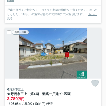
新築
戸建て物件をご検討なら、コチラの新築の物件をご覧ください。ゆった
りとした、1坪以上の浴室があるので快適にご入浴頂けます。...
もっと
見る
新築一戸建
野洲市三上
★野洲市三上 第1期 新築一戸建て
1区画
3,780
万円
- / 93.98㎡ / 3LDK＋S(納戸) /予定