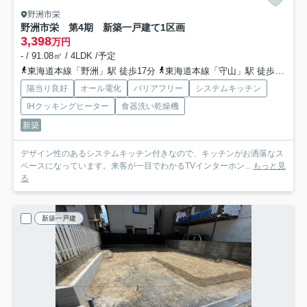
野洲市栄
野洲市栄 第4期 新築一戸建て
1区画
3,398
万円
- / 91.08㎡ / 4LDK /予定
東海道本線「野洲」駅 徒歩17分
東海道本線「守山」駅 徒歩60分
陽当り良好
オール電化
バリアフリー
システムキッチン
IHクッキングヒーター
食器洗い乾燥機
新築
デザイン性のあるシステムキッチン付きなので、キッチンがお洒落なス
ペースになっています。来客が一目でわかるTVインターホン...
もっと見
る
新築一戸建