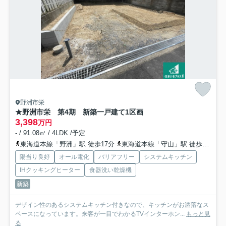
野洲市栄
★野洲市栄 第4期 新築一戸建て
1区画
3,398
万円
- / 91.08㎡ / 4LDK /予定
東海道本線「野洲」駅 徒歩17分
東海道本線「守山」駅 徒歩60分
陽当り良好
オール電化
バリアフリー
システムキッチン
IHクッキングヒーター
食器洗い乾燥機
新築
デザイン性のあるシステムキッチン付きなので、キッチンがお洒落なス
ペースになっています。来客が一目でわかるTVインターホン...
もっと見
る