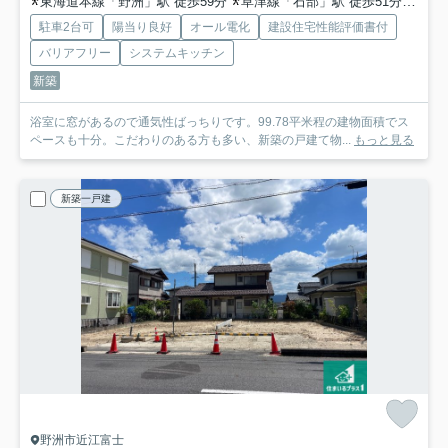
東海道本線「野洲」駅 徒歩59分
草津線「石部」駅 徒歩51分
草津
駐車2台可
陽当り良好
オール電化
建設住宅性能評価書付
バリアフリー
システムキッチン
新築
浴室に窓があるので通気性ばっちりです。99.78平米程の建物面積でス
ペースも十分。こだわりのある方も多い、新築の戸建て物...
もっと見る
新築一戸建
野洲市近江富士