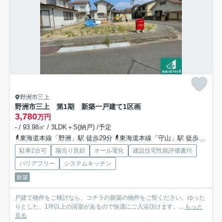
野洲市三上
野洲市三上 第1期 新築一戸建て
1区画
3,780
万円
- / 93.98㎡ / 3LDK＋S(納戸) /予定
東海道本線「野洲」駅 徒歩29分
東海道本線「守山」駅 徒歩42分
駐車2台可
陽当り良好
オール電化
建設住宅性能評価書付
バリアフリー
システムキッチン
新築
戸建て物件をご検討なら、コチラの新築の物件をご覧ください。ゆった
りとした、1坪以上の浴室があるので快適にご入浴頂けます。...
もっと
見る