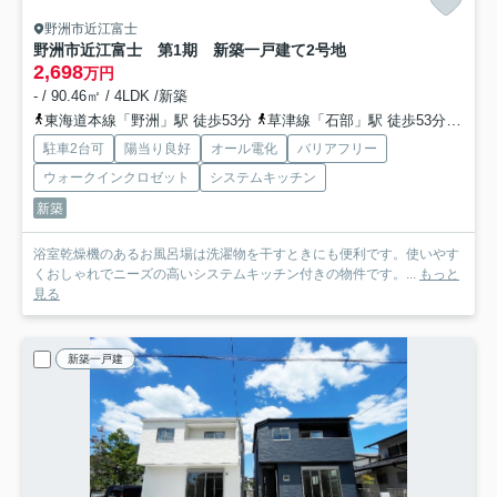
野洲市近江富士
野洲市近江富士 第1期 新築一戸建て
2号地
2,698
万円
- / 90.46㎡ / 4LDK /新築
東海道本線「野洲」駅 徒歩53分
草津線「石部」駅 徒歩53分
草津
駐車2台可
陽当り良好
オール電化
バリアフリー
ウォークインクロゼット
システムキッチン
新築
浴室乾燥機のあるお風呂場は洗濯物を干すときにも便利です。使いやす
くおしゃれでニーズの高いシステムキッチン付きの物件です。...
もっと
見る
新築一戸建