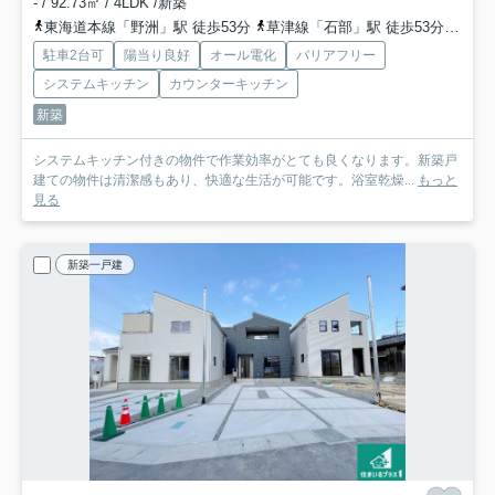
- / 92.73㎡ / 4LDK /新築
東海道本線「野洲」駅 徒歩53分
草津線「石部」駅 徒歩53分
草津
駐車2台可
陽当り良好
オール電化
バリアフリー
システムキッチン
カウンターキッチン
新築
システムキッチン付きの物件で作業効率がとても良くなります。新築戸
建ての物件は清潔感もあり、快適な生活が可能です。浴室乾燥...
もっと
見る
新築一戸建