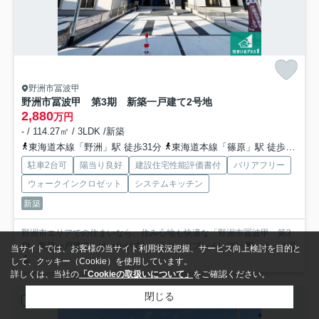
野洲市冨波甲
野洲市冨波甲 第3期 新築一戸建て
2号地
2,880
万円
- / 114.27㎡ / 3LDK /新築
東海道本線「野洲」駅 徒歩31分
東海道本線「篠原」駅 徒歩53分
駐車2台可
陽当り良好
建設住宅性能評価書付
バリアフリー
ウォークインクロゼット
システムキッチン
新築
野洲市エリアでの住まいなら、住み心地も快適な「野洲市冨波甲 第3
期 新築一戸建て」はいかがでしょうか。セブンイレブン 野...
もっと見
当サイトでは、お客様の当サイト利用状況把握、サービス向上検討を目的と
る
して、クッキー（Cookie）を使用しています。
詳しくは、当社の
「Cookieの取扱いについて」
をご確認ください。
閉じる
新築一戸建