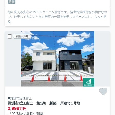
新築
顔が見える安心のTVインターホン付きです。浴室乾燥機付きの物件なの
で、外干しできないときも居室の一部を物干しスペースにし...
もっと見
る
新築一戸建
野洲市近江富士
野洲市近江富士 第1期 新築一戸建て
1号地
2,998
万円
- / 92.73㎡ / 4LDK /新築