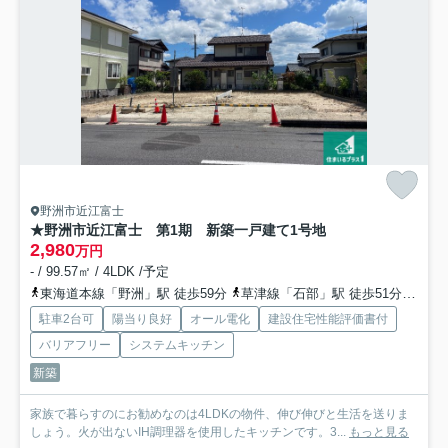
野洲市近江富士
★野洲市近江富士 第1期 新築一戸建て
1号地
2,980
万円
- / 99.57㎡ / 4LDK /予定
東海道本線「野洲」駅 徒歩59分
草津線「石部」駅 徒歩51分
草津
駐車2台可
陽当り良好
オール電化
建設住宅性能評価書付
バリアフリー
システムキッチン
新築
家族で暮らすのにお勧めなのは4LDKの物件、伸び伸びと生活を送りま
しょう。火が出ないIH調理器を使用したキッチンです。3...
もっと見る