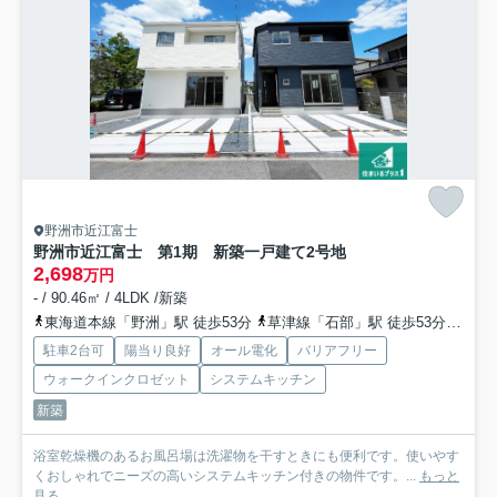
野洲市近江富士
野洲市近江富士 第1期 新築一戸建て
2号地
2,698
万円
- / 90.46㎡ / 4LDK /新築
東海道本線「野洲」駅 徒歩53分
草津線「石部」駅 徒歩53分
草津
駐車2台可
陽当り良好
オール電化
バリアフリー
ウォークインクロゼット
システムキッチン
新築
浴室乾燥機のあるお風呂場は洗濯物を干すときにも便利です。使いやす
くおしゃれでニーズの高いシステムキッチン付きの物件です。...
もっと
見る