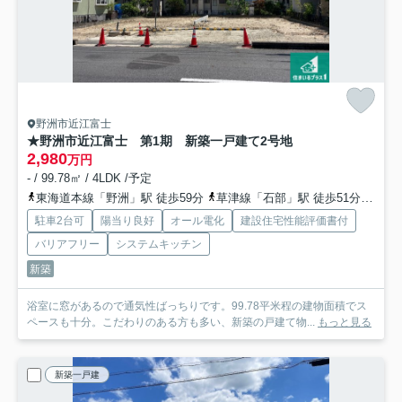
野洲市近江富士
★野洲市近江富士 第1期 新築一戸建て
2号地
2,980
万円
- / 99.78㎡ / 4LDK /予定
東海道本線「野洲」駅 徒歩59分
草津線「石部」駅 徒歩51分
草津
駐車2台可
陽当り良好
オール電化
建設住宅性能評価書付
バリアフリー
システムキッチン
新築
浴室に窓があるので通気性ばっちりです。99.78平米程の建物面積でス
ペースも十分。こだわりのある方も多い、新築の戸建て物...
もっと見る
新築一戸建