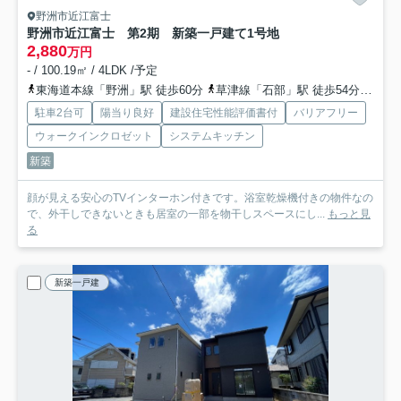
野洲市近江富士
野洲市近江富士 第2期 新築一戸建て
1号地
2,880
万円
- / 100.19㎡ / 4LDK /予定
東海道本線「野洲」駅 徒歩60分
草津線「石部」駅 徒歩54分
草津
駐車2台可
陽当り良好
建設住宅性能評価書付
バリアフリー
ウォークインクロゼット
システムキッチン
新築
顔が見える安心のTVインターホン付きです。浴室乾燥機付きの物件なの
で、外干しできないときも居室の一部を物干しスペースにし...
もっと見
る
新築一戸建