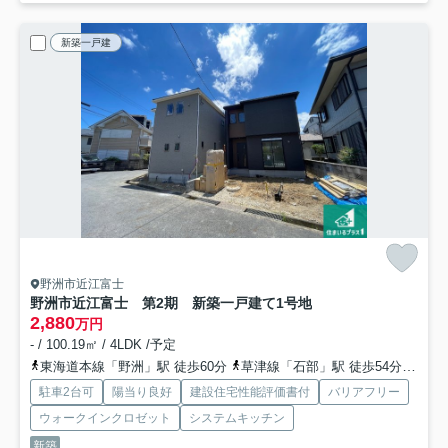
新築一戸建
野洲市近江富士
野洲市近江富士 第2期 新築一戸建て
1号地
2,880
万円
- / 100.19㎡ / 4LDK /予定
東海道本線「野洲」駅 徒歩60分
草津線「石部」駅 徒歩54分
草津
駐車2台可
陽当り良好
建設住宅性能評価書付
バリアフリー
ウォークインクロゼット
システムキッチン
新築