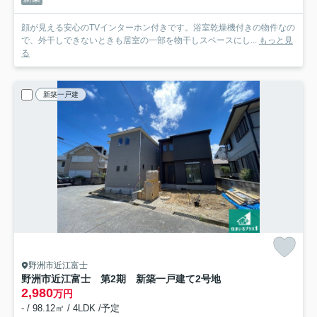
顔が見える安心のTVインターホン付きです。浴室乾燥機付きの物件なの
で、外干しできないときも居室の一部を物干しスペースにし...
もっと見
る
新築一戸建
野洲市近江富士
野洲市近江富士 第2期 新築一戸建て
2号地
2,980
万円
- / 98.12㎡ / 4LDK /予定