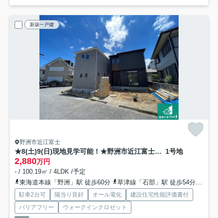
新築一戸建
野洲市近江富士
★8(土)9(日)現地見学可能！★野洲市近江富士 全2邸
1号地
2,880
万円
- / 100.19㎡ / 4LDK /予定
東海道本線「野洲」駅 徒歩60分
草津線「石部」駅 徒歩54分
草津
駐車2台可
陽当り良好
オール電化
建設住宅性能評価書付
バリアフリー
ウォークインクロゼット