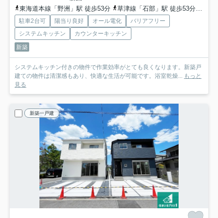
東海道本線「野洲」駅 徒歩53分
草津線「石部」駅 徒歩53分
草津
駐車2台可
陽当り良好
オール電化
バリアフリー
システムキッチン
カウンターキッチン
新築
システムキッチン付きの物件で作業効率がとても良くなります。新築戸
建ての物件は清潔感もあり、快適な生活が可能です。浴室乾燥...
もっと
見る
新築一戸建