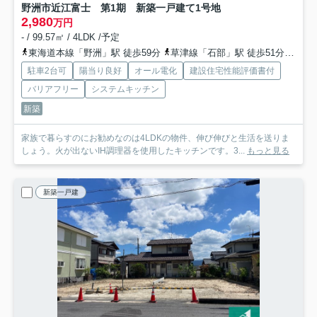
野洲市近江富士 第1期 新築一戸建て
1号地
2,980
万円
- / 99.57㎡ / 4LDK /予定
東海道本線「野洲」駅 徒歩59分
草津線「石部」駅 徒歩51分
草津
駐車2台可
陽当り良好
オール電化
建設住宅性能評価書付
バリアフリー
システムキッチン
新築
家族で暮らすのにお勧めなのは4LDKの物件、伸び伸びと生活を送りま
しょう。火が出ないIH調理器を使用したキッチンです。3...
もっと見る
新築一戸建