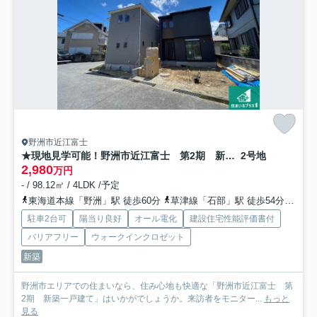
野洲市近江富士
★現地見学可能！野洲市近江富士 第2期 新築一戸建て
2号地
2,980
万円
- / 98.12㎡ / 4LDK /予定
東海道本線「野洲」駅 徒歩60分
草津線「石部」駅 徒歩54分
草津
駐車2台可
陽当り良好
オール電化
建設住宅性能評価書付
バリアフリー
ウォークインクロゼット
新築
野洲市エリアでの住まいなら、住み心地も快適な「野洲市近江富士 第
2期 新築一戸建て」はいかがでしょうか。来訪者をモニター...
もっと
見る