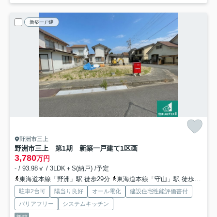
新築一戸建
野洲市三上
野洲市三上 第1期 新築一戸建て
1区画
3,780
万円
- / 93.98㎡ / 3LDK＋S(納戸) /予定
東海道本線「野洲」駅 徒歩29分
東海道本線「守山」駅 徒歩42分
駐車2台可
陽当り良好
オール電化
建設住宅性能評価書付
バリアフリー
システムキッチン