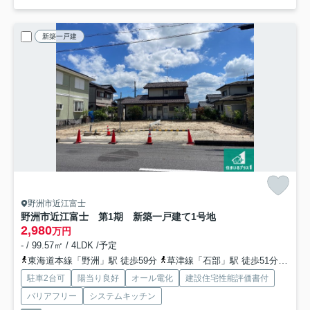
新築一戸建
野洲市近江富士
野洲市近江富士 第1期 新築一戸建て
1号地
2,980
万円
- / 99.57㎡ / 4LDK /予定
東海道本線「野洲」駅 徒歩59分
草津線「石部」駅 徒歩51分
草津
駐車2台可
陽当り良好
オール電化
建設住宅性能評価書付
バリアフリー
システムキッチン