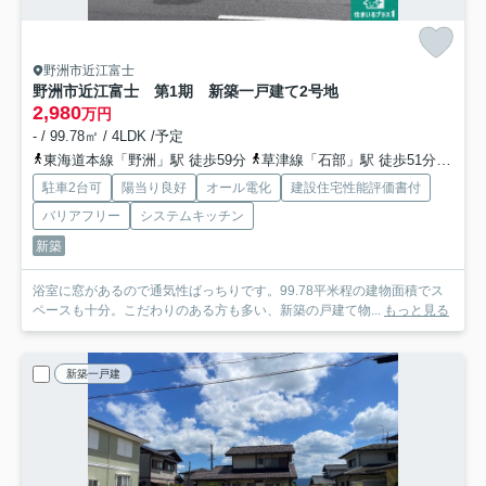
野洲市近江富士
野洲市近江富士 第1期 新築一戸建て
2号地
2,980
万円
- / 99.78㎡ / 4LDK /予定
東海道本線「野洲」駅 徒歩59分
草津線「石部」駅 徒歩51分
草津
駐車2台可
陽当り良好
オール電化
建設住宅性能評価書付
バリアフリー
システムキッチン
新築
浴室に窓があるので通気性ばっちりです。99.78平米程の建物面積でス
ペースも十分。こだわりのある方も多い、新築の戸建て物...
もっと見る
新築一戸建