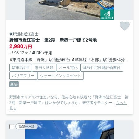
野洲市近江富士
野洲市近江富士 第2期 新築一戸建て
2号地
2,980
万円
- / 98.12㎡ / 4LDK /予定
東海道本線「野洲」駅 徒歩60分
草津線「石部」駅 徒歩54分
草津
駐車2台可
陽当り良好
オール電化
建設住宅性能評価書付
バリアフリー
ウォークインクロゼット
新築
野洲市エリアでの住まいなら、住み心地も快適な「野洲市近江富士 第
2期 新築一戸建て」はいかがでしょうか。来訪者をモニター...
もっと
見る
新築一戸建