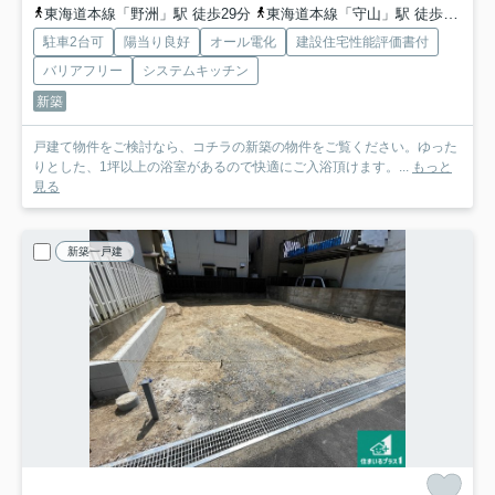
東海道本線「野洲」駅 徒歩29分
東海道本線「守山」駅 徒歩42分
駐車2台可
陽当り良好
オール電化
建設住宅性能評価書付
バリアフリー
システムキッチン
新築
戸建て物件をご検討なら、コチラの新築の物件をご覧ください。ゆった
りとした、1坪以上の浴室があるので快適にご入浴頂けます。...
もっと
見る
新築一戸建