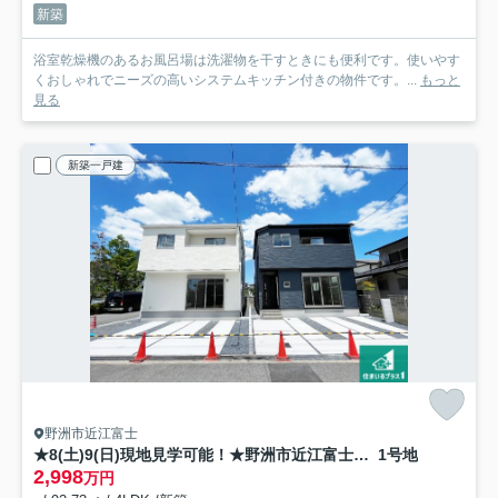
新築
浴室乾燥機のあるお風呂場は洗濯物を干すときにも便利です。使いやす
くおしゃれでニーズの高いシステムキッチン付きの物件です。...
もっと
見る
新築一戸建
野洲市近江富士
★8(土)9(日)現地見学可能！★野洲市近江富士 全2邸
1号地
2,998
万円