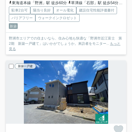
東海道本線「野洲」駅 徒歩60分
草津線「石部」駅 徒歩54分
草津
駐車2台可
陽当り良好
オール電化
建設住宅性能評価書付
バリアフリー
ウォークインクロゼット
新築
野洲市エリアでの住まいなら、住み心地も快適な「野洲市近江富士 第
2期 新築一戸建て」はいかがでしょうか。来訪者をモニター...
もっと
見る
新築一戸建