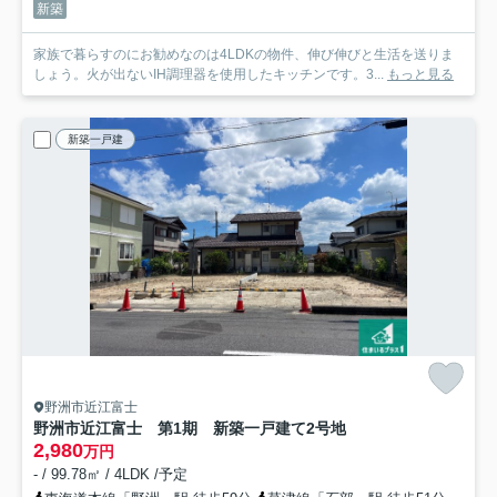
新築
家族で暮らすのにお勧めなのは4LDKの物件、伸び伸びと生活を送りま
しょう。火が出ないIH調理器を使用したキッチンです。3...
もっと見る
新築一戸建
野洲市近江富士
野洲市近江富士 第1期 新築一戸建て
2号地
2,980
万円
- / 99.78㎡ / 4LDK /予定