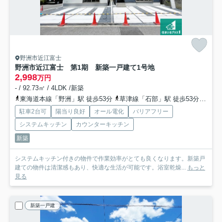
野洲市近江富士
野洲市近江富士 第1期 新築一戸建て
1号地
2,998
万円
- / 92.73㎡ / 4LDK /新築
東海道本線「野洲」駅 徒歩53分
草津線「石部」駅 徒歩53分
草津
駐車2台可
陽当り良好
オール電化
バリアフリー
システムキッチン
カウンターキッチン
新築
システムキッチン付きの物件で作業効率がとても良くなります。新築戸
建ての物件は清潔感もあり、快適な生活が可能です。浴室乾燥...
もっと
見る
新築一戸建