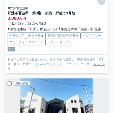
野洲市冨波甲
野洲市冨波甲 第3期 新築一戸建て
3号地
3,080
万円
- / 114.82㎡ / 3SLDK /新築
東海道本線「野洲」駅 徒歩31分
東海道本線「篠原」駅 徒歩53分
駐車2台可
陽当り良好
建設住宅性能評価書付
バリアフリー
ウォークインクロゼット
システムキッチン
新築
野洲市エリアでの住まいなら、住み心地も快適な「野洲市冨波甲 第3
期 新築一戸建て」はいかがでしょうか。セブンイレブン 野...
もっと見
る
新築一戸建