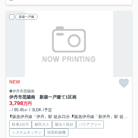
新築一戸建
NEW
伊丹市昆陽南
伊丹市昆陽南 新築一戸建て
1区画
3,798
万円
- / 85.45㎡ / 3LDK /予定
阪急伊丹線「伊丹」駅 徒歩21分
阪急伊丹線「新伊丹」駅 徒歩21分
駐車2台可
都市ガス
陽当り良好
バリアフリー
システムキッチン
浴室乾燥機