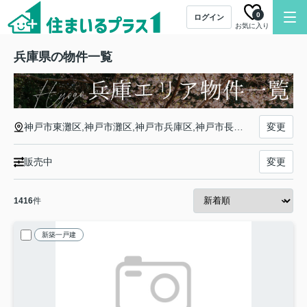
0
ログイン
お気に入り
兵庫県の物件一覧
神戸市東灘区,神戸市灘区,神戸市兵庫区,神戸市長田区,神戸市須磨区,神戸市垂水区,神戸市北区,神戸市中央区,神戸市西区,姫路市,尼崎市,明石市,西宮市,洲本市,芦屋市,伊丹市,相生市,豊岡市,加古川市,赤穂市,西脇市,宝塚市,三木市,高砂市,川西市,小野市,三田市,加西市,丹波篠山市,養父市,丹波市,南あわじ市,朝来市,淡路市,宍粟市,加東市,たつの市,川辺郡猪名川町,多可郡多可町,加古郡稲美町,加古郡播磨町,神崎郡市川町,神崎郡福崎町,神崎郡神河町,揖保郡太子町,赤穂郡上郡町,佐用郡佐用町,美方郡香美町,美方郡新温泉町
変更
販売中
変更
1416
件
新築一戸建