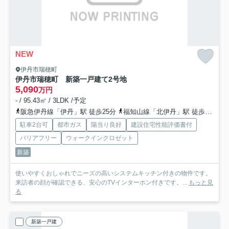
NEW
伊丹市瑞穂町
伊丹市瑞穂町 新築一戸建て
2号地
5,090
万円
- / 95.43㎡ / 3LDK /予定
阪急伊丹線「伊丹」駅 徒歩25分
福知山線「北伊丹」駅 徒歩25分
駐車2台可
都市ガス
陽当り良好
建設住宅性能評価書付
バリアフリー
ウォークインクロゼット
新築
使いやすくおしゃれでニーズの高いシステムキッチン付きの物件です。
来訪者の顔が確認できる、安心のTVインターホン付きです。...
もっと見
る
新築一戸建