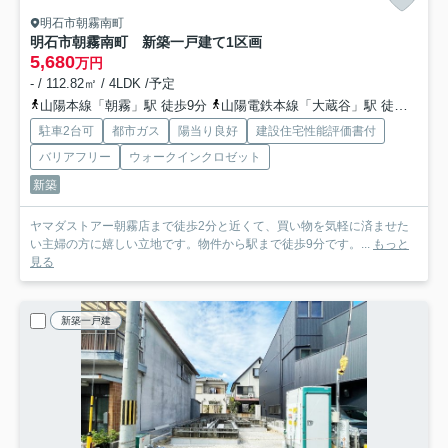
明石市朝霧南町
明石市朝霧南町 新築一戸建て
1区画
5,680
万円
- / 112.82㎡ / 4LDK /予定
山陽本線「朝霧」駅 徒歩9分
山陽電鉄本線「大蔵谷」駅 徒歩14分
駐車2台可
都市ガス
陽当り良好
建設住宅性能評価書付
バリアフリー
ウォークインクロゼット
新築
ヤマダストアー朝霧店まで徒歩2分と近くて、買い物を気軽に済ませた
い主婦の方に嬉しい立地です。物件から駅まで徒歩9分です。...
もっと
見る
新築一戸建