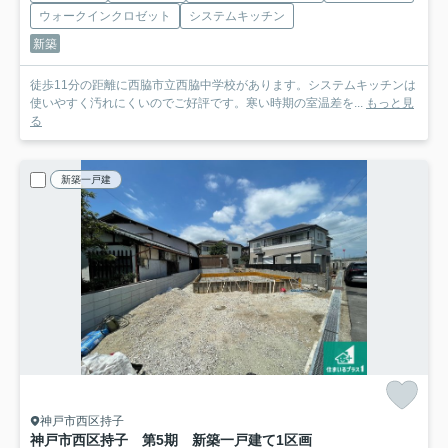
ウォークインクロゼット
システムキッチン
新築
徒歩11分の距離に西脇市立西脇中学校があります。システムキッチンは
使いやすく汚れにくいのでご好評です。寒い時期の室温差を...
もっと見
る
新築一戸建
神戸市西区持子
神戸市西区持子 第5期 新築一戸建て
1区画