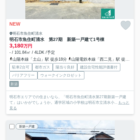
NEW
明石市魚住町清水
明石市魚住町清水 第27期 新築一戸建て
1号棟
3,180
万円
- / 101.84㎡ / 4LDK /予定
山陽本線「土山」駅 徒歩18分
山陽電鉄本線「西二見」駅 徒歩39分
駐車2台可
都市ガス
陽当り良好
建設住宅性能評価書付
バリアフリー
ウォークインクロゼット
新築
明石市エリアでの住まいなら、「明石市魚住町清水第27期新築一戸建
て」はいかがでしょうか。通学区域の小学校は明石市立清水小...
もっと
見る
新築一戸建