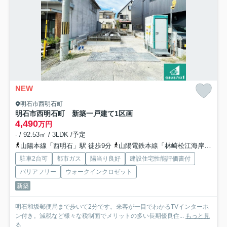
NEW
明石市西明石町
明石市西明石町 新築一戸建て
1区画
4,490
万円
- / 92.53㎡ / 3LDK /予定
山陽本線「西明石」駅 徒歩9分
山陽電鉄本線「林崎松江海岸」駅 徒歩26分
駐車2台可
都市ガス
陽当り良好
建設住宅性能評価書付
バリアフリー
ウォークインクロゼット
新築
明石和坂郵便局まで歩いて2分です。来客が一目でわかるTVインターホ
ン付き。減税など様々な税制面でメリットの多い長期優良住...
もっと見
る