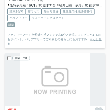
阪急伊丹線「伊丹」駅 徒歩34分
福知山線「伊丹」駅 徒歩39分
福
駐車2台可
都市ガス
陽当り良好
建設住宅性能評価書付
バリアフリー
ウォークインクロゼット
新築
ファミリーマート 伊丹緑ヶ丘店まで徒歩6分と近場にコンビニがあるの
もポイント。バリアフリーでご両親との暮らしにもおすすめ...
もっと見
る
新築一戸建
NEW