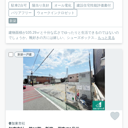
駐車2台可
陽当り良好
オール電化
建設住宅性能評価書付
バリアフリー
ウォークインクロゼット
新築
建物面積が105.29㎡と十分な広さでゆったりと生活できるのではないの
でしょうか。靴好きの方には嬉しい、シューズボックス...
もっと見る
新築一戸建
加東市社