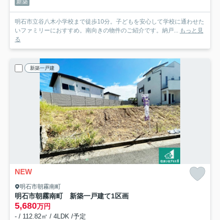
新築
明石市立谷八木小学校まで徒歩10分。子どもを安心して学校に通わせた
いファミリーにおすすめ。南向きの物件のご紹介です。納戸...
もっと見
る
新築一戸建
NEW
明石市朝霧南町
明石市朝霧南町 新築一戸建て
1区画
5,680
万円
- / 112.82㎡ / 4LDK /予定