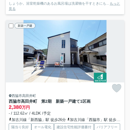
しょうか。浴室乾燥機のあるお風呂場は洗濯物を干すときにも...
もっと
見る
新築一戸建
西脇市高田井町
西脇市高田井町 第2期 新築一戸建て
1区画
2,380
万円
- / 112.62㎡ / 4LDK /予定
加古川線「新西脇」駅 徒歩26分
加古川線「西脇市」駅 徒歩27分
陽当り良好
オール電化
建設住宅性能評価書付
バリアフリー