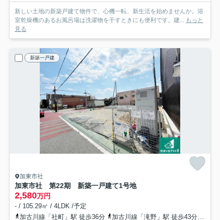
新しい土地の新築戸建て物件で、心機一転、新生活を始めませんか。浴
室乾燥機のあるお風呂場は洗濯物を干すときにも便利です。建...
もっと
見る
新築一戸建
加東市社
加東市社 第22期 新築一戸建て
1号地
2,580
万円
- / 105.29㎡ / 4LDK /予定
加古川線「社町」駅 徒歩36分
加古川線「滝野」駅 徒歩43分
加古