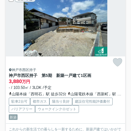
神戸市西区持子
神戸市西区持子 第5期 新築一戸建て
1区画
3,880
万円
- / 103.50㎡ / 3LDK /予定
山陽本線「西明石」駅 徒歩32分
山陽電鉄本線「西新町」駅 徒歩33分
駐車2台可
都市ガス
陽当り良好
建設住宅性能評価書付
バリアフリー
ウォークインクロゼット
新築
これからの新生活での暮らしを一新するために、新築戸建てはいかがで