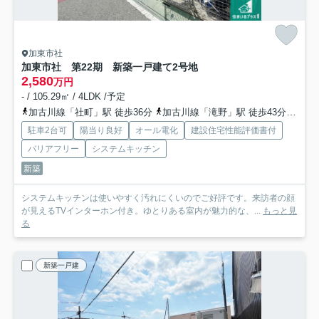
加東市社
加東市社 第22期 新築一戸建て
2号地
2,580
万円
- / 105.29㎡ / 4LDK /予定
加古川線「社町」駅 徒歩36分
加古川線「滝野」駅 徒歩43分
加古
駐車2台可
陽当り良好
オール電化
建設住宅性能評価書付
バリアフリー
システムキッチン
新築
システムキッチンは使いやすく汚れにくいのでご好評です。来訪者の顔
が見えるTVインターホン付き。ゆとりある室内が魅力的な、...
もっと見
る
新築一戸建