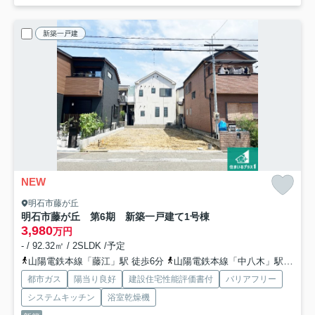
新築一戸建
NEW
明石市藤が丘
明石市藤が丘 第6期 新築一戸建て
1号棟
3,980
万円
- / 92.32㎡ / 2SLDK /予定
山陽電鉄本線「藤江」駅 徒歩6分
山陽電鉄本線「中八木」駅 徒歩16分
都市ガス
陽当り良好
建設住宅性能評価書付
バリアフリー
システムキッチン
浴室乾燥機