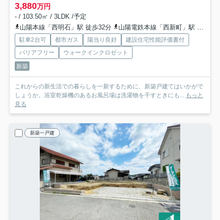
3,880
万円
- / 103.50㎡ / 3LDK /予定
山陽本線「西明石」駅 徒歩32分
山陽電鉄本線「西新町」駅 徒歩33分
駐車2台可
都市ガス
陽当り良好
建設住宅性能評価書付
バリアフリー
ウォークインクロゼット
新築
これからの新生活での暮らしを一新するために、新築戸建てはいかがで
しょうか。浴室乾燥機のあるお風呂場は洗濯物を干すときにも...
もっと
見る
新築一戸建