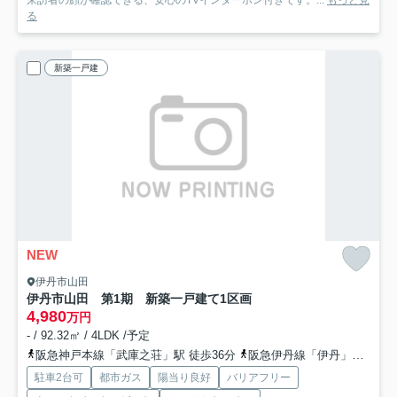
来訪者の顔が確認できる、安心のTVインターホン付きです。...
もっと見
る
新築一戸建
NEW
伊丹市山田
伊丹市山田 第1期 新築一戸建て
1区画
4,980
万円
- / 92.32㎡ / 4LDK /予定
阪急神戸本線「武庫之荘」駅 徒歩36分
阪急伊丹線「伊丹」駅 徒歩36分
駐車2台可
都市ガス
陽当り良好
バリアフリー