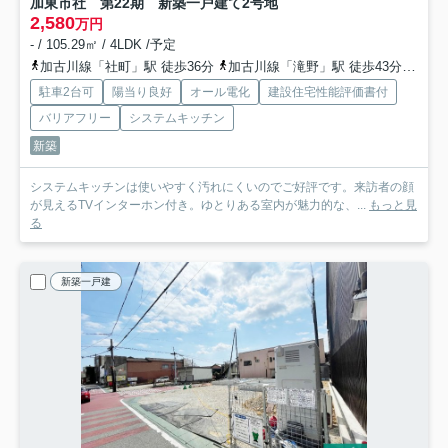
加東市社 第22期 新築一戸建て
2号地
2,580
万円
- / 105.29㎡ / 4LDK /予定
加古川線「社町」駅 徒歩36分
加古川線「滝野」駅 徒歩43分
加古
駐車2台可
陽当り良好
オール電化
建設住宅性能評価書付
バリアフリー
システムキッチン
新築
システムキッチンは使いやすく汚れにくいのでご好評です。来訪者の顔
が見えるTVインターホン付き。ゆとりある室内が魅力的な、...
もっと見
る
新築一戸建