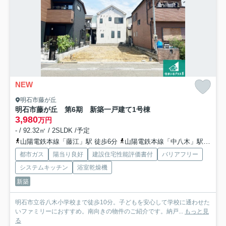
NEW
明石市藤が丘
明石市藤が丘 第6期 新築一戸建て
1号棟
3,980
万円
- / 92.32㎡ / 2SLDK /予定
山陽電鉄本線「藤江」駅 徒歩6分
山陽電鉄本線「中八木」駅 徒歩16分
都市ガス
陽当り良好
建設住宅性能評価書付
バリアフリー
システムキッチン
浴室乾燥機
新築
明石市立谷八木小学校まで徒歩10分。子どもを安心して学校に通わせた
いファミリーにおすすめ。南向きの物件のご紹介です。納戸...
もっと見
る