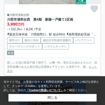
川西市清和台西
川西市清和台西 第4期 新築一戸建て
1区画
3,990
万円
- / 102.26㎡ / 4LDK /予定
阪急宝塚本線「川西能勢口」駅 徒歩84分
能勢電鉄妙見線「平野」駅 徒歩71分
都市ガス
陽当り良好
建設住宅性能評価書付
バリアフリー
ウォークインクロゼット
システムキッチン
新築
新しい土地の新築戸建て物件で、心機一転、新生活を始めませんか。浴
室乾燥機のあるお風呂場は洗濯物を干すときにも便利です。建...
もっと
見る
当サイトでは、お客様の当サイト利用状況把握、サービス向上検討を目的と
中古マンション
して、クッキー（Cookie）を使用しています。
詳しくは、当社の
「Cookieの取扱いについて」
をご確認ください。
閉じる