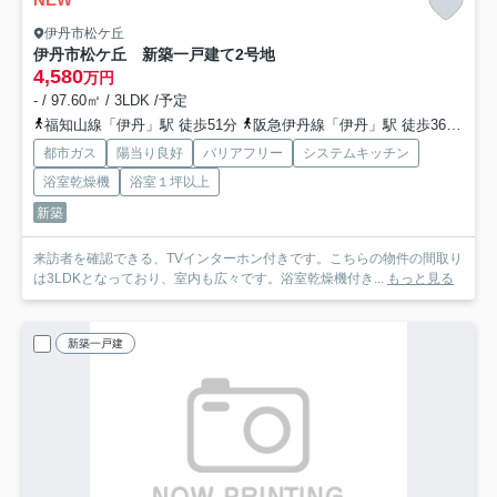
伊丹市松ケ丘
伊丹市松ケ丘 新築一戸建て
2号地
4,580
万円
- / 97.60㎡ / 3LDK /予定
福知山線「伊丹」駅 徒歩51分
阪急伊丹線「伊丹」駅 徒歩36分
阪
都市ガス
陽当り良好
バリアフリー
システムキッチン
浴室乾燥機
浴室１坪以上
新築
来訪者を確認できる、TVインターホン付きです。こちらの物件の間取り
は3LDKとなっており、室内も広々です。浴室乾燥機付き...
もっと見る
新築一戸建