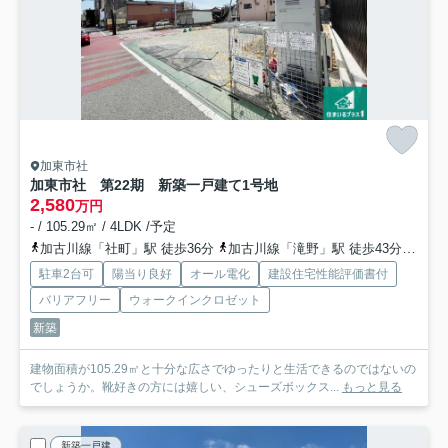
加東市社
加東市社 第22期 新築一戸建て
1号地
2,580
万円
- / 105.29㎡ / 4LDK /予定
加古川線「社町」駅 徒歩36分
加古川線「滝野」駅 徒歩43分
加古
駐車2台可
陽当り良好
オール電化
建設住宅性能評価書付
バリアフリー
ウォークインクロゼット
新築
建物面積が105.29㎡と十分な広さでゆったりと生活できるのではないの
でしょうか。靴好きの方には嬉しい、シューズボックス...
もっと見る
新築一戸建