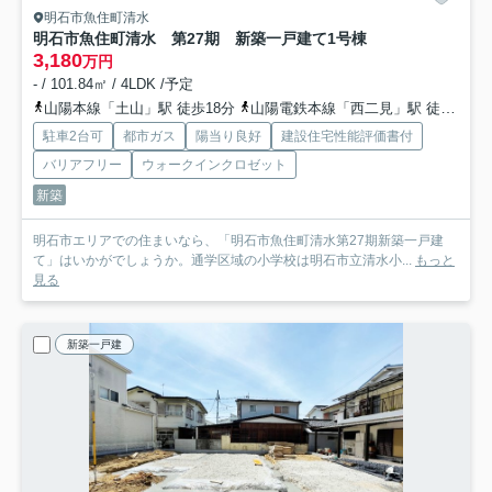
明石市魚住町清水
明石市魚住町清水 第27期 新築一戸建て
1号棟
3,180
万円
- / 101.84㎡ / 4LDK /予定
山陽本線「土山」駅 徒歩18分
山陽電鉄本線「西二見」駅 徒歩39分
駐車2台可
都市ガス
陽当り良好
建設住宅性能評価書付
バリアフリー
ウォークインクロゼット
新築
明石市エリアでの住まいなら、「明石市魚住町清水第27期新築一戸建
て」はいかがでしょうか。通学区域の小学校は明石市立清水小...
もっと
見る
新築一戸建