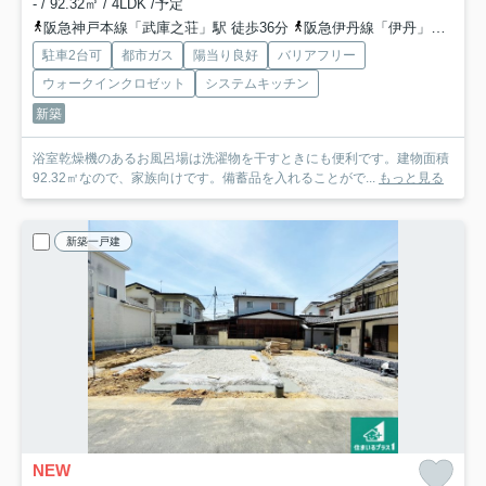
- / 92.32㎡ / 4LDK /予定
阪急神戸本線「武庫之荘」駅 徒歩36分
阪急伊丹線「伊丹」駅 徒歩36分
駐車2台可
都市ガス
陽当り良好
バリアフリー
ウォークインクロゼット
システムキッチン
新築
浴室乾燥機のあるお風呂場は洗濯物を干すときにも便利です。建物面積
92.32㎡なので、家族向けです。備蓄品を入れることがで...
もっと見る
新築一戸建
NEW