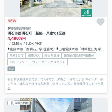
NEW
明石市西明石町
明石市西明石町 新築一戸建て
1区画
4,490
万円
- / 92.53㎡ / 3LDK /予定
山陽本線「西明石」駅 徒歩9分
山陽電鉄本線「林崎松江海岸」駅 徒歩26分
駐車2台可
都市ガス
陽当り良好
建設住宅性能評価書付
バリアフリー
ウォークインクロゼット
新築
明石和坂郵便局まで歩いて2分です。来客が一目でわかるTVインターホ
ン付き。減税など様々な税制面でメリットの多い長期優良住...
もっと見
る
新築一戸建