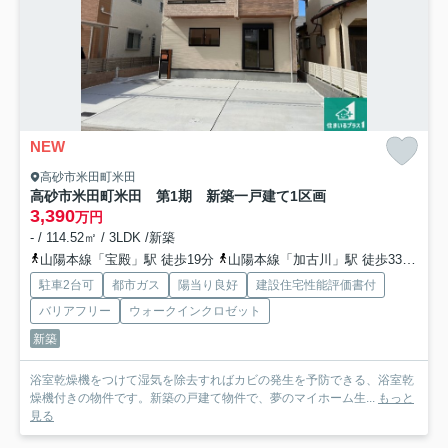
NEW
高砂市米田町米田
高砂市米田町米田 第1期 新築一戸建て
1区画
3,390
万円
- / 114.52㎡ / 3LDK /新築
山陽本線「宝殿」駅 徒歩19分
山陽本線「加古川」駅 徒歩33分
山
駐車2台可
都市ガス
陽当り良好
建設住宅性能評価書付
バリアフリー
ウォークインクロゼット
新築
浴室乾燥機をつけて湿気を除去すればカビの発生を予防できる、浴室乾
燥機付きの物件です。新築の戸建て物件で、夢のマイホーム生...
もっと
見る