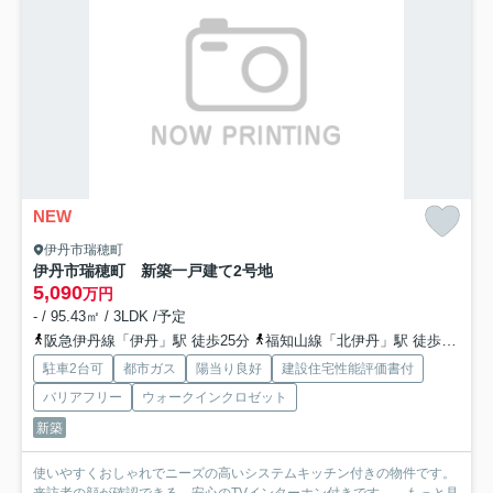
NEW
伊丹市瑞穂町
伊丹市瑞穂町 新築一戸建て
2号地
5,090
万円
- / 95.43㎡ / 3LDK /予定
阪急伊丹線「伊丹」駅 徒歩25分
福知山線「北伊丹」駅 徒歩25分
駐車2台可
都市ガス
陽当り良好
建設住宅性能評価書付
バリアフリー
ウォークインクロゼット
新築
使いやすくおしゃれでニーズの高いシステムキッチン付きの物件です。