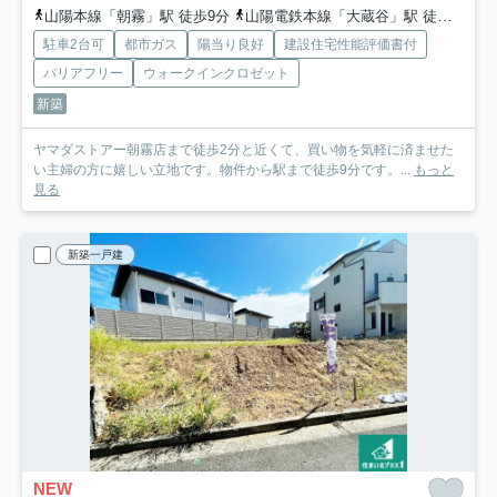
山陽本線「朝霧」駅 徒歩9分
山陽電鉄本線「大蔵谷」駅 徒歩14分
駐車2台可
都市ガス
陽当り良好
建設住宅性能評価書付
バリアフリー
ウォークインクロゼット
新築
ヤマダストアー朝霧店まで徒歩2分と近くて、買い物を気軽に済ませた
い主婦の方に嬉しい立地です。物件から駅まで徒歩9分です。...
もっと
見る
新築一戸建
NEW