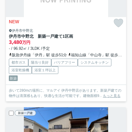
NEW
伊丹市中野北
伊丹市中野北 新築一戸建て
1区画
3,480
万円
- / 96.92㎡ / 3LDK /予定
阪急伊丹線「伊丹」駅 徒歩51分
福知山線「中山寺」駅 徒歩41分
都市ガス
陽当り良好
バリアフリー
システムキッチン
浴室乾燥機
浴室１坪以上
新築
歩いて280mの場所に、マルアイ 伊丹中野店があります。新築戸建ての
物件は清潔感もあり、快適な生活が可能です。建物面積9...
もっと見る
新築一戸建