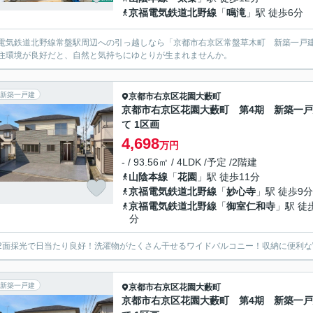
京福電気鉄道北野線
「
鳴滝
」駅 徒歩6分
電気鉄道北野線常盤駅周辺への引っ越しなら「京都市右京区常盤草木町 新築一戸建
住環境が良好だと、自然と気持ちにゆとりが生まれませんか。
新築一戸建
京都市右京区
花園大藪町
京都市右京区花園大藪町 第4期 新築一
て 1区画
4,698
万円
- / 93.56㎡ / 4LDK /予定 /2階建
山陰本線
「
花園
」駅 徒歩11分
京福電気鉄道北野線
「
妙心寺
」駅 徒歩9分
京福電気鉄道北野線
「
御室仁和寺
」駅 徒
分
2面採光で日当たり良好！洗濯物がたくさん干せるワイドバルコニー！収納に便利なW
新築一戸建
京都市右京区
花園大藪町
京都市右京区花園大藪町 第4期 新築一