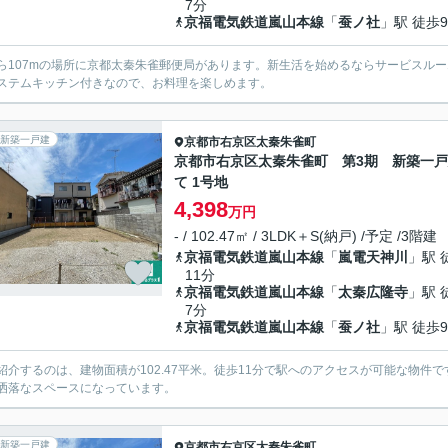
7分
京福電気鉄道嵐山本線
「
蚕ノ社
」駅 徒歩
ら107mの場所に京都太秦朱雀郵便局があります。新生活を始めるならサービスルー
ステムキッチン付きなので、お料理を楽しめます。
新築一戸建
京都市右京区
太秦朱雀町
京都市右京区太秦朱雀町 第3期 新築一
て 1号地
4,398
万円
- / 102.47㎡ / 3LDK＋S(納戸) /予定 /3階建
京福電気鉄道嵐山本線
「
嵐電天神川
」駅 
11分
京福電気鉄道嵐山本線
「
太秦広隆寺
」駅 
7分
京福電気鉄道嵐山本線
「
蚕ノ社
」駅 徒歩
紹介するのは、建物面積が102.47平米。徒歩11分で駅へのアクセスが可能な物
洒落なスペースになっています。
新築一戸建
京都市右京区
太秦朱雀町