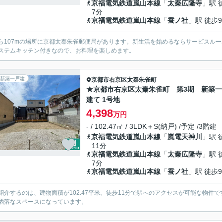
京福電気鉄道嵐山本線
「
太秦広隆寺
」駅 
7分
京福電気鉄道嵐山本線
「
蚕ノ社
」駅 徒歩
ら107mの場所に京都太秦朱雀郵便局があります。新生活を始めるならサービスルー
ステムキッチン付きなので、お料理を楽しめます。
新築一戸建
京都市右京区
太秦朱雀町
★京都市右京区太秦朱雀町 第3期 新築
建て 1号地
4,398
万円
- / 102.47㎡ / 3LDK＋S(納戸) /予定 /3階建
京福電気鉄道嵐山本線
「
嵐電天神川
」駅 
11分
京福電気鉄道嵐山本線
「
太秦広隆寺
」駅 
7分
京福電気鉄道嵐山本線
「
蚕ノ社
」駅 徒歩
紹介するのは、建物面積が102.47平米。徒歩11分で駅へのアクセスが可能な物
洒落なスペースになっています。