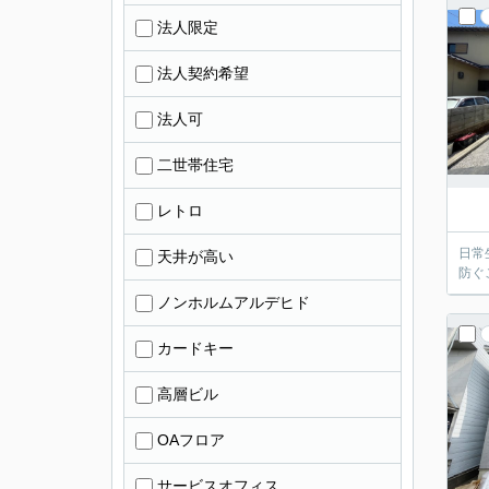
法人限定
法人契約希望
法人可
二世帯住宅
レトロ
日常
天井が高い
防ぐ
ノンホルムアルデヒド
カードキー
高層ビル
OAフロア
サービスオフィス