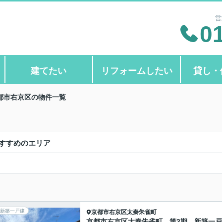
営
0
建てたい
リフォームしたい
貸し・
都市右京区の物件一覧
すすめのエリア
新築一戸建
京都市右京区
太秦朱雀町
京都市右京区太秦朱雀町 第3期 新築一