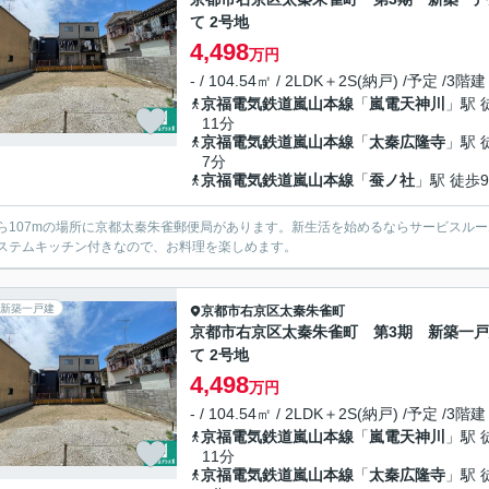
て 2号地
4,498
万円
- / 104.54㎡ / 2LDK＋2S(納戸) /予定 /3階建
京福電気鉄道嵐山本線
「
嵐電天神川
」駅 
11分
京福電気鉄道嵐山本線
「
太秦広隆寺
」駅 
7分
京福電気鉄道嵐山本線
「
蚕ノ社
」駅 徒歩
ら107mの場所に京都太秦朱雀郵便局があります。新生活を始めるならサービスルー
ステムキッチン付きなので、お料理を楽しめます。
新築一戸建
京都市右京区
太秦朱雀町
京都市右京区太秦朱雀町 第3期 新築一
て 2号地
4,498
万円
- / 104.54㎡ / 2LDK＋2S(納戸) /予定 /3階建
京福電気鉄道嵐山本線
「
嵐電天神川
」駅 
11分
京福電気鉄道嵐山本線
「
太秦広隆寺
」駅 