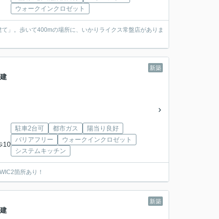
ウォークインクロゼット
て」。歩いて400mの場所に、いかりライクス常盤店がありま
新築
戸建
駐車2台可
都市ガス
陽当り良好
バリアフリー
ウォークインクロゼット
歩10
システムキッチン
IC2箇所あり！
新築
戸建