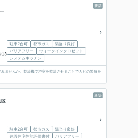
新築
築一
駐車2台可
都市ガス
陽当り良好
バリアフリー
ウォークインクロゼット
歩13
システムキッチン
でみませんか。乾燥機で浴室を乾燥させることでカビの繁殖を
新築
1区
駐車2台可
都市ガス
陽当り良好
建設住宅性能評価書付
バリアフリー