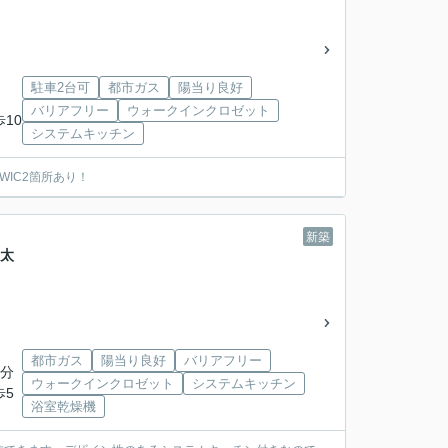
駐車2台可
都市ガス
陽当り良好
バリアフリー
ウォークインクロゼット
歩10
システムキッチン
IC2箇所あり！
新築
区太
都市ガス
陽当り良好
バリアフリー
2分
ウォークインクロゼット
システムキッチン
歩5
浴室乾燥機