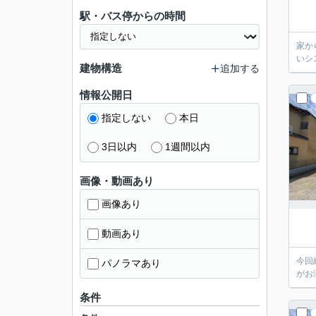
駅・バス停からの時間
家か
いシ
建物構造
追加する
情報公開日
指定しない
本日
3日以内
1週間以内
画像・動画あり
画像あり
動画あり
今回
パノラマあり
がお
条件