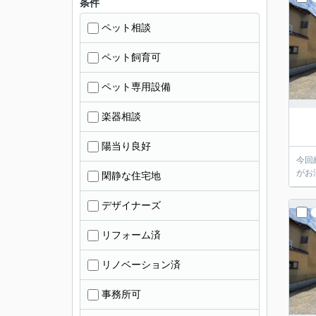
条件
ペット相談
ペット飼育可
ペット専用設備
楽器相談
陽当り良好
今回
がお
閑静な住宅地
デザイナーズ
リフォーム済
リノベーション済
事務所可