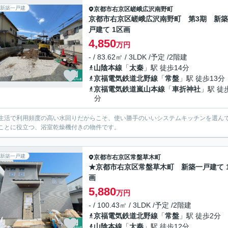
新築一戸建
京都市右京区
嵯峨広沢南野町
京都市右京区嵯峨広沢南野町 第3期 新
戸建て 1区画
4,850
万円
- / 83.62㎡ / 3LDK /予定 /2階建
山陰本線
「
太秦
」駅 徒歩14分
京福電気鉄道北野線
「
常盤
」駅 徒歩13分
京福電気鉄道嵐山本線
「
車折神社
」駅 徒
分
生活で利用頻度の高い水回りだからこそ、使い勝手のいいシステムキッチンを選ん
ことに役立つ、浴室乾燥機付きの物件です。
新築一戸建
京都市右京区
常盤草木町
★京都市右京区常盤草木町 新築一戸建て 
画
5,880
万円
- / 100.43㎡ / 3LDK /予定 /2階建
京福電気鉄道北野線
「
常盤
」駅 徒歩2分
山陰本線
「
太秦
」駅 徒歩12分