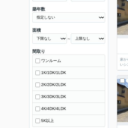
築年数
面積
～
間取り
家か
ワンルーム
いシ
1K/1DK/1LDK
2K/2DK/2LDK
3K/3DK/3LDK
4K/4DK/4LDK
5K以上