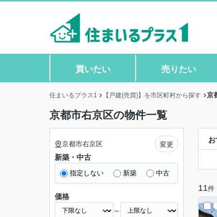
買いたい
売りたい
京
住まいるプラス1
【戸建(売買)】を市区町村から探す
京都市右京区の物件一覧
お
京都市右京区
変更
新築・中古
指定しない
新築
中古
11
件
価格
～