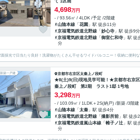
て 1区画
4,698
万円
- / 93.56㎡ / 4LDK /予定 /2階建
山陰本線
「
花園
」駅 徒歩11分
京福電気鉄道北野線
「
妙心寺
」駅 徒歩9分
京福電気鉄道北野線
「
御室仁和寺
」駅 徒
分
2面採光で日当たり良好！洗濯物がたくさん干せるワイドバルコニー！収納に便利なW
新築一戸建
京都市右京区
太秦上ノ段町
★8(土)9(日)現地見学可能！★京都市右京
秦上ノ段町 第2期 ラスト1邸 1号地
3,298
万円
- / 103.09㎡ / 1LDK＋2S(納戸) /新築 /3階建
山陰本線
「
太秦
」駅 徒歩4分
京福電気鉄道北野線
「
撮影所前
」駅 徒歩
京福電気鉄道嵐山本線
「
帷子ノ辻
」駅 徒
分