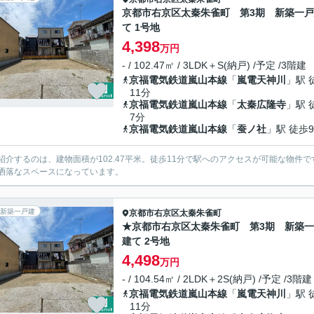
京都市右京区太秦朱雀町 第3期 新築一
て 1号地
4,398
万円
- / 102.47㎡ / 3LDK＋S(納戸) /予定 /3階建
京福電気鉄道嵐山本線
「
嵐電天神川
」駅 
11分
京福電気鉄道嵐山本線
「
太秦広隆寺
」駅 
7分
京福電気鉄道嵐山本線
「
蚕ノ社
」駅 徒歩
紹介するのは、建物面積が102.47平米。徒歩11分で駅へのアクセスが可能な物
洒落なスペースになっています。
新築一戸建
京都市右京区
太秦朱雀町
★京都市右京区太秦朱雀町 第3期 新築
建て 2号地
4,498
万円
- / 104.54㎡ / 2LDK＋2S(納戸) /予定 /3階建
京福電気鉄道嵐山本線
「
嵐電天神川
」駅 
11分