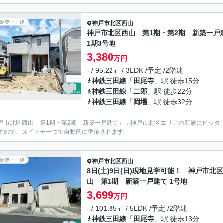
新築一戸建
神戸市北区
西山
神戸市北区西山 第1期・第2期 新築一戸
1期3号地
3,380
万円
- / 95.22㎡ / 3LDK /予定 /2階建
神鉄三田線
「
田尾寺
」駅 徒歩15分
神鉄三田線
「
二郎
」駅 徒歩22分
神鉄三田線
「
岡場
」駅 徒歩32分
戸市北区西山 第1期・第2期 新築一戸建て」：神戸市北区エリアの新居にピッタ
すので、スイッチ一つで自動的に準備されます。
新築一戸建
神戸市北区
西山
8日(土)9日(日)現地見学可能！ 神戸市北
山 第1期 新築一戸建て 1号地
3,699
万円
- / 101.85㎡ / 5LDK /予定 /2階建
神鉄三田線
「
田尾寺
」駅 徒歩13分