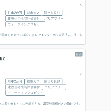
駐車2台可
都市ガス
陽当り良好
建設住宅性能評価書付
バリアフリー
ウォークインクロゼット
訪問者をカメラで確認できるTVインターホン設置済み。使い方
新築
建て
駐車2台可
都市ガス
陽当り良好
建設住宅性能評価書付
バリアフリー
ウォークインクロゼット
れた上着や傘もすぐに乾燥できる、浴室乾燥機付きの物件です。