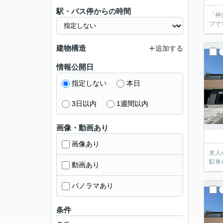
駅・バス停からの時間
「神
プで
建物構造
追加する
情報公開日
指定しない
本日
3日以内
1週間以内
画像・動画あり
画像あり
友人
駐車
動画あり
パノラマあり
条件