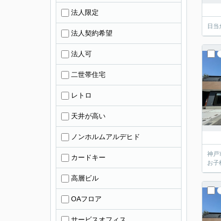
法人限定
日当
法人契約希望
法人可
二世帯住宅
レトロ
天井が高い
ノンホルムアルデヒド
神戸
カードキー
お子
高層ビル
OAフロア
サービスオフィス