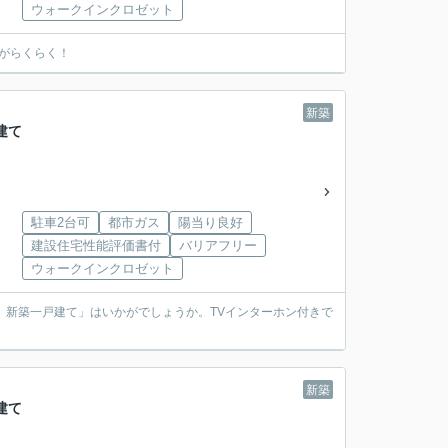
ウォークインクロゼット
えがらくらく！
新築
建て
駐車2台可
都市ガス
陽当り良好
建設住宅性能評価書付
バリアフリー
ウォークインクロゼット
 新築一戸建て」はいかがでしょうか。TVインターホン付きで
新築
建て