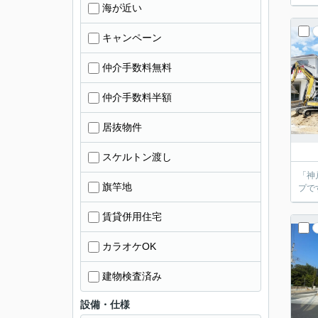
海が近い
キャンペーン
仲介手数料無料
仲介手数料半額
居抜物件
スケルトン渡し
「神
旗竿地
プで
賃貸併用住宅
カラオケOK
建物検査済み
設備・仕様