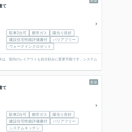
新築
建て
駐車2台可
都市ガス
陽当り良好
建設住宅性能評価書付
バリアフリー
ウォークインクロゼット
件は、室内のレイアウトも自分好みに変更可能です。システム
新築
建て
駐車2台可
都市ガス
陽当り良好
建設住宅性能評価書付
バリアフリー
システムキッチン