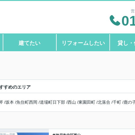
営
0
建てたい
リフォームしたい
貸し・
すすめのエリア
琴
/
坂本
/
魚住町西岡
/
道場町日下部
/
西山
/
東園田町
/
北落合
/
千町
/
鹿の
新築一戸建