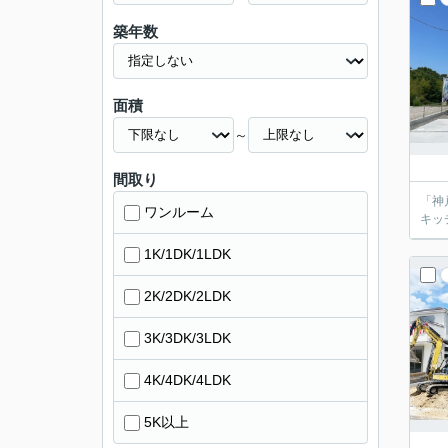
築年数
面積
～
間取り
「神
ワンルーム
キッ
1K/1DK/1LDK
2K/2DK/2LDK
3K/3DK/3LDK
4K/4DK/4LDK
5K以上