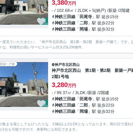
3,380
万円
- / 102.68㎡ / 2LDK＋S(納戸) /新築 /2階建
神鉄三田線
「
田尾寺
」駅 徒歩15分
神鉄三田線
「
二郎
」駅 徒歩22分
神鉄三田線
「
岡場
」駅 徒歩32分
一度見ていただきたい、「神戸市北区西山 第1期・第2期 新築一戸建て」です。
々な、利便性の高いサービスルーム付き2SLDK物件。
新築一戸建
神戸市北区
西山
神戸市北区西山 第1期・第2期 新築一戸
2期1号地
3,280
万円
- / 99.37㎡ / 3LDK /新築 /2階建
神鉄三田線
「
田尾寺
」駅 徒歩15分
神鉄三田線
「
二郎
」駅 徒歩22分
神鉄三田線
「
岡場
」駅 徒歩32分
が集まる場としてもぴったりな、15帖以上のLDKとなっております。雨の日で濡
が2台も可能ですので、来客時にも対応できます。