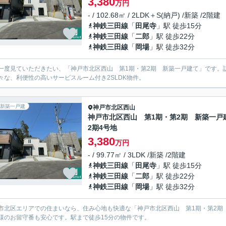
3,380
万円
- / 102.68㎡ / 2LDK＋S(納戸) /新築 /2階建
神鉄三田線
「
田尾寺
」駅 徒歩15分
神鉄三田線
「
二郎
」駅 徒歩22分
神鉄三田線
「
岡場
」駅 徒歩32分
一度見ていただきたい、「神戸市北区西山 第1期・第2期 新築一戸建て」です。
々な、利便性の高いサービスルーム付き2SLDK物件。
新築一戸建
神戸市北区
西山
神戸市北区西山 第1期・第2期 新築一戸
2期4号地
3,380
万円
- / 99.77㎡ / 3LDK /新築 /2階建
神鉄三田線
「
田尾寺
」駅 徒歩15分
神鉄三田線
「
二郎
」駅 徒歩22分
神鉄三田線
「
岡場
」駅 徒歩32分
市北区エリアでの住まいなら、住み心地も快適な「神戸市北区西山 第1期・第2期
様のお留守番も安心です。駅まで徒歩15分の物件です。