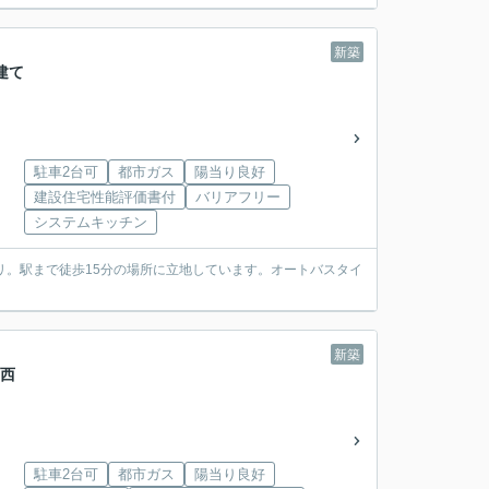
新築
建て
駐車2台可
都市ガス
陽当り良好
建設住宅性能評価書付
バリアフリー
システムキッチン
リ。駅まで徒歩15分の場所に立地しています。オートバスタイ
新築
区西
駐車2台可
都市ガス
陽当り良好