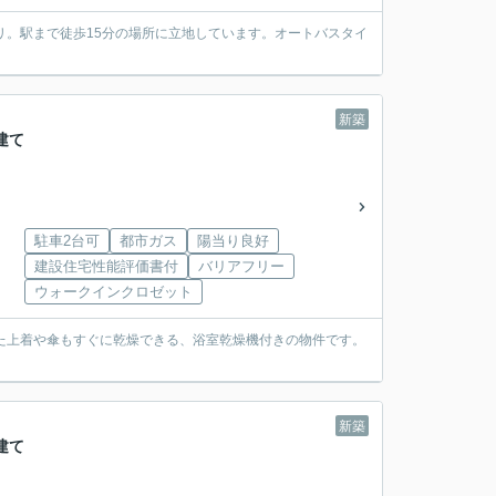
リ。駅まで徒歩15分の場所に立地しています。オートバスタイ
新築
建て
駐車2台可
都市ガス
陽当り良好
建設住宅性能評価書付
バリアフリー
ウォークインクロゼット
れた上着や傘もすぐに乾燥できる、浴室乾燥機付きの物件です。
新築
建て