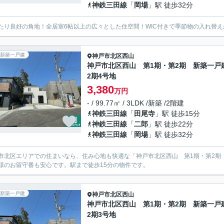
神鉄三田線
「
岡場
」駅 徒歩32分
たり良好の角地！全居室6帖以上の広々とした住空間！WIC付きで季節物の入れ替
新築一戸建
神戸市北区
西山
神戸市北区西山 第1期・第2期 新築一戸
2期4号地
3,380
万円
- / 99.77㎡ / 3LDK /新築 /2階建
神鉄三田線
「
田尾寺
」駅 徒歩15分
神鉄三田線
「
二郎
」駅 徒歩22分
神鉄三田線
「
岡場
」駅 徒歩32分
市北区エリアでの住まいなら、住み心地も快適な「神戸市北区西山 第1期・第2期
様のお留守番も安心です。駅まで徒歩15分の物件です。
新築一戸建
神戸市北区
西山
神戸市北区西山 第1期・第2期 新築一戸
2期3号地