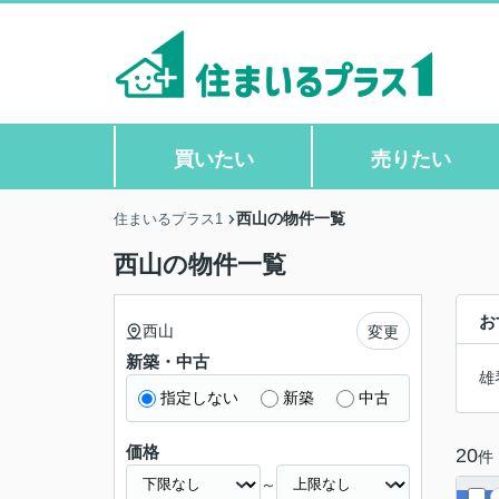
買いたい
売りたい
西山の物件一覧
住まいるプラス1
西山の物件一覧
お
西山
変更
新築・中古
雄
指定しない
新築
中古
価格
20
件
～