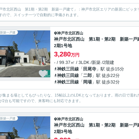
戸市北区西山 第1期・第2期 新築一戸建て」：神戸市北区エリアの新居にピッタ
すので、スイッチ一つで自動的に準備されます。
新築一戸建
神戸市北区
西山
神戸市北区西山 第1期・第2期 新築一戸
2期1号地
3,280
万円
- / 99.37㎡ / 3LDK /新築 /2階建
神鉄三田線
「
田尾寺
」駅 徒歩15分
神鉄三田線
「
二郎
」駅 徒歩22分
神鉄三田線
「
岡場
」駅 徒歩32分
が集まる場としてもぴったりな、15帖以上のLDKとなっております。雨の日で濡
が2台も可能ですので、来客時にも対応できます。
新築一戸建
神戸市北区
西山
神戸市北区西山 第1期・第2期 新築一戸
2期3号地