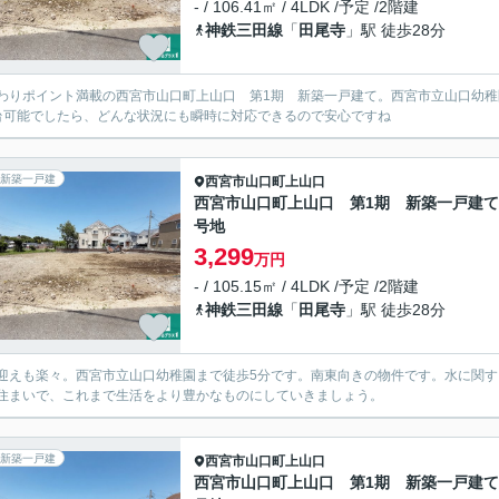
- / 106.41㎡ / 4LDK /予定 /2階建
神鉄三田線
「
田尾寺
」駅 徒歩28分
わりポイント満載の西宮市山口町上山口 第1期 新築一戸建て。西宮市立山口幼稚
台可能でしたら、どんな状況にも瞬時に対応できるので安心ですね
新築一戸建
西宮市
山口町上山口
西宮市山口町上山口 第1期 新築一戸建て 
号地
3,299
万円
- / 105.15㎡ / 4LDK /予定 /2階建
神鉄三田線
「
田尾寺
」駅 徒歩28分
迎えも楽々。西宮市立山口幼稚園まで徒歩5分です。南東向きの物件です。水に関
住まいで、これまで生活をより豊かなものにしていきましょう。
新築一戸建
西宮市
山口町上山口
西宮市山口町上山口 第1期 新築一戸建て 