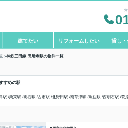
営
0
建てたい
リフォームしたい
貸し・
神鉄三田線 田尾寺駅の物件一覧
覧
すすめの駅
津駅
/
栗東駅
/
明石駅
/
古市駅
/
北野田駅
/
南草津駅
/
魚住駅
/
西明石駅
/
萩
新築一戸建