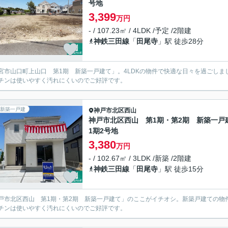
号地
3,399
万円
- / 107.23㎡ / 4LDK /予定 /2階建
神鉄三田線
「
田尾寺
」駅 徒歩28分
宮市山口町上山口 第1期 新築一戸建て」。4LDKの物件で快適な日々を過ごし
チンは使いやすく汚れにくいのでご好評です。
新築一戸建
神戸市北区
西山
神戸市北区西山 第1期・第2期 新築一戸
1期2号地
3,380
万円
- / 102.67㎡ / 3LDK /新築 /2階建
神鉄三田線
「
田尾寺
」駅 徒歩15分
戸市北区西山 第1期・第2期 新築一戸建て」のここがイチオシ。新築戸建ての物
チンは使いやすく汚れにくいのでご好評です。