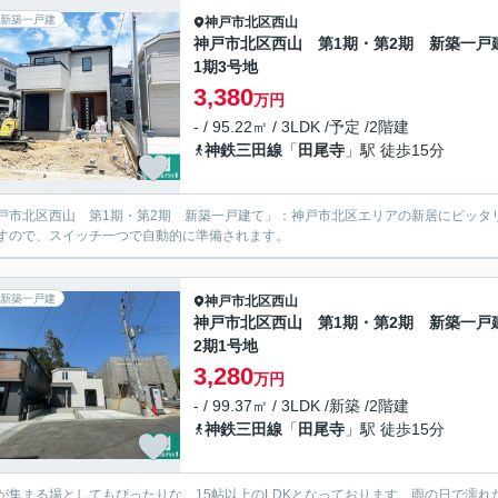
新築一戸建
神戸市北区
西山
神戸市北区西山 第1期・第2期 新築一戸
1期3号地
3,380
万円
- / 95.22㎡ / 3LDK /予定 /2階建
神鉄三田線
「
田尾寺
」駅 徒歩15分
戸市北区西山 第1期・第2期 新築一戸建て」：神戸市北区エリアの新居にピッタ
すので、スイッチ一つで自動的に準備されます。
新築一戸建
神戸市北区
西山
神戸市北区西山 第1期・第2期 新築一戸
2期1号地
3,280
万円
- / 99.37㎡ / 3LDK /新築 /2階建
神鉄三田線
「
田尾寺
」駅 徒歩15分
が集まる場としてもぴったりな、15帖以上のLDKとなっております。雨の日で濡