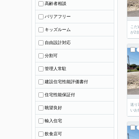
高齢者相談
バリアフリー
こだ
キッズルーム
が2
自由設計対応
分割可
管理人常駐
建設住宅性能評価書付
住宅性能保証付
送り
眺望良好
いお
輸入住宅
飲食店可