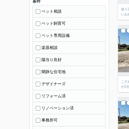
条件
送り
ペット相談
いお
ペット飼育可
ペット専用設備
楽器相談
陽当り良好
閑静な住宅地
こだ
デザイナーズ
が2
リフォーム済
リノベーション済
事務所可