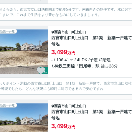
迎えも楽々。西宮市立山口幼稚園まで徒歩5分です。南東向きの物件です。水に関
住まいで、これまで生活をより豊かなものにしていきましょう。
新築一戸建
西宮市
山口町上山口
西宮市山口町上山口 第1期 新築一戸建て 
号地
3,499
万円
- / 106.41㎡ / 4LDK /予定 /2階建
神鉄三田線
「
田尾寺
」駅 徒歩28分
わりポイント満載の西宮市山口町上山口 第1期 新築一戸建て。西宮市立山口幼稚
台可能でしたら、どんな状況にも瞬時に対応できるので安心ですね
新築一戸建
西宮市
山口町上山口
西宮市山口町上山口 第1期 新築一戸建て 
号地
3,499
万円