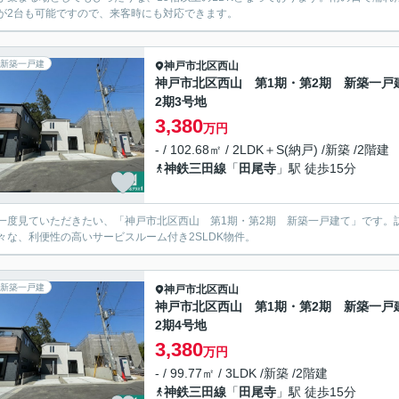
が2台も可能ですので、来客時にも対応できます。
新築一戸建
神戸市北区
西山
神戸市北区西山 第1期・第2期 新築一戸
2期3号地
3,380
万円
- / 102.68㎡ / 2LDK＋S(納戸) /新築 /2階建
神鉄三田線
「
田尾寺
」駅 徒歩15分
一度見ていただきたい、「神戸市北区西山 第1期・第2期 新築一戸建て」です。
々な、利便性の高いサービスルーム付き2SLDK物件。
新築一戸建
神戸市北区
西山
神戸市北区西山 第1期・第2期 新築一戸
2期4号地
3,380
万円
- / 99.77㎡ / 3LDK /新築 /2階建
神鉄三田線
「
田尾寺
」駅 徒歩15分