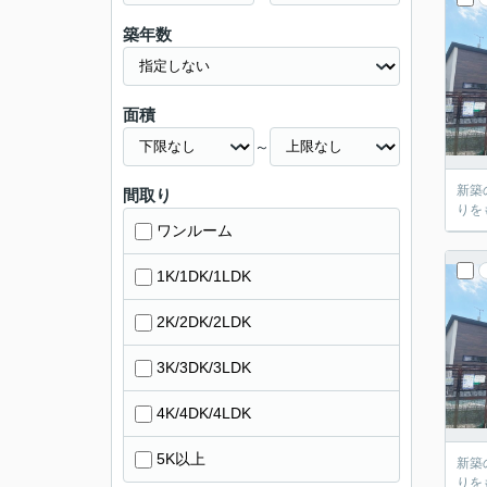
築年数
面積
～
新築
間取り
りを
ワンルーム
1K/1DK/1LDK
2K/2DK/2LDK
3K/3DK/3LDK
4K/4DK/4LDK
5K以上
新築
りを