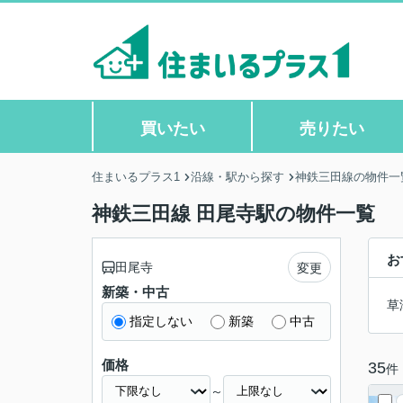
買いたい
売りたい
住まいるプラス1
沿線・駅から探す
神鉄三田線の物件一
神鉄三田線 田尾寺駅の物件一覧
お
田尾寺
変更
新築・中古
草
指定しない
新築
中古
価格
35
件
～