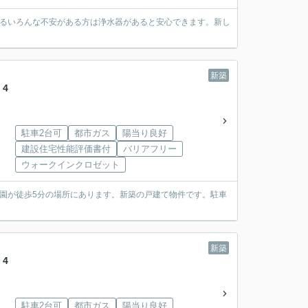
するいろんな不安がある方は浄水器があると安心できます。新し
新築
4
駐車2台可
都市ガス
陽当り良好
建設住宅性能評価書付
バリアフリー
ウォークインクロゼット
園が徒歩5分の場所にあります。新築の戸建て物件です。駐車
新築
4
駐車2台可
都市ガス
陽当り良好