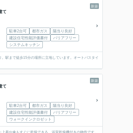
新築
建て
駐車2台可
都市ガス
陽当り良好
建設住宅性能評価書付
バリアフリー
システムキッチン
リ。駅まで徒歩15分の場所に立地しています。オートバスタイ
新築
建て
駐車2台可
都市ガス
陽当り良好
建設住宅性能評価書付
バリアフリー
ウォークインクロゼット
れた上着や傘もすぐに乾燥できる、浴室乾燥機付きの物件です。