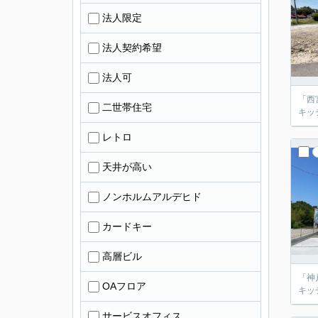
法人限定
法人契約希望
法人可
「西
二世帯住宅
キッ
レトロ
天井が高い
ノンホルムアルデヒド
カードキー
高層ビル
「神
OAフロア
キッ
サービスオフィス