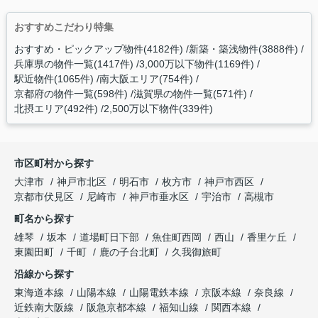
おすすめこだわり特集
おすすめ・ピックアップ物件(4182件)
新築・築浅物件(3888件)
兵庫県の物件一覧(1417件)
3,000万以下物件(1169件)
駅近物件(1065件)
南大阪エリア(754件)
京都府の物件一覧(598件)
滋賀県の物件一覧(571件)
北摂エリア(492件)
2,500万以下物件(339件)
市区町村から探す
大津市
神戸市北区
明石市
枚方市
神戸市西区
京都市伏見区
尼崎市
神戸市垂水区
宇治市
高槻市
町名から探す
雄琴
坂本
道場町日下部
魚住町西岡
西山
香里ケ丘
東園田町
千町
鹿の子台北町
久我御旅町
沿線から探す
東海道本線
山陽本線
山陽電鉄本線
京阪本線
奈良線
近鉄南大阪線
阪急京都本線
福知山線
関西本線