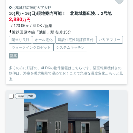
北葛城郡広陵町大字大野
10(月)～16(日)現地案内可能！ 北葛城郡広陵町大野 全5邸
2号地
2,880
万円
- / 120.06㎡ / 4LDK /新築
近鉄田原本線「池部」駅 徒歩15分
陽当り良好
オール電化
建設住宅性能評価書付
バリアフリー
ウォークインクロゼット
システムキッチン
新築
多くの方に好評の、4LDKの物件情報はこちらです。浴室乾燥機付きの
物件は、浴室を暖房機能で温めておくことで急激な温度変化...
もっと見
る
新築一戸建