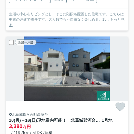
生活の中心をリビングとし、そこに階段も配置した住宅です。こちらは
中古の戸建て物件です。大人数でも不自由なく楽しめる、15...
もっと見
る
新築一戸建
北葛城郡河合町高塚台
10(月)～16(日)現地案内可能！ 北葛城郡河合町高塚台 ラスト1邸
1号地
3,380
万円
- / 116.75㎡ / 5LDK /新築