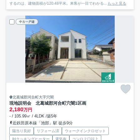
するのは、建物面積が120.48平米。来客が一目でわかる...
もっと見る
中古一戸建
北葛城郡河合町大字穴闇
現地説明会 北葛城郡河合町穴闇
1区画
2,180
万円
- / 105.99㎡ / 4LDK /築5年
近鉄田原本線「池部」駅 徒歩9分
陽当り良好
リフォーム済
ウォークインクロゼット
IHクッキングヒーター
電気有
コンロ２口以上