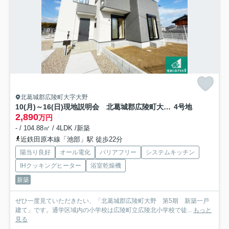
北葛城郡広陵町大字大野
10(月)～16(日)現地説明会 北葛城郡広陵町大野 ラスト1邸
4号地
2,890
万円
- / 104.88㎡ / 4LDK /新築
近鉄田原本線「池部」駅 徒歩22分
陽当り良好
オール電化
バリアフリー
システムキッチン
IHクッキングヒーター
浴室乾燥機
新築
ぜひ一度見ていただきたい、「北葛城郡広陵町大野 第5期 新築一戸
建て」です。通学区域内の小学校は広陵町立広陵北小学校で徒...
もっと
見る