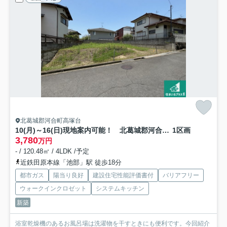
北葛城郡河合町高塚台
10(月)～16(日)現地案内可能！ 北葛城郡河合町高塚台
1区画
3,780
万円
- / 120.48㎡ / 4LDK /予定
近鉄田原本線「池部」駅 徒歩18分
都市ガス
陽当り良好
建設住宅性能評価書付
バリアフリー
ウォークインクロゼット
システムキッチン
新築
浴室乾燥機のあるお風呂場は洗濯物を干すときにも便利です。今回紹介