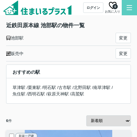
0
ログイン
お気に入り
近鉄田原本線 池部駅の物件一覧
池部駅
変更
販売中
変更
おすすめの駅
草津駅
/
栗東駅
/
明石駅
/
古市駅
/
北野田駅
/
南草津駅
/
魚住駅
/
西明石駅
/
萩原天神駅
/
高鷲駅
6
件
新築一戸建