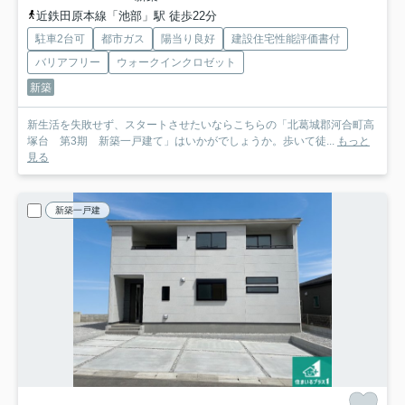
近鉄田原本線「池部」駅 徒歩22分
駐車2台可
都市ガス
陽当り良好
建設住宅性能評価書付
バリアフリー
ウォークインクロゼット
新築
新生活を失敗せず、スタートさせたいならこちらの「北葛城郡河合町高
塚台 第3期 新築一戸建て」はいかがでしょうか。歩いて徒...
もっと
見る
新築一戸建