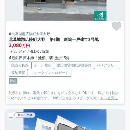
北葛城郡広陵町大字大野
北葛城郡広陵町大野 第6期 新築一戸建て
3号地
3,080
万円
- / 95.64㎡ / 4LDK /新築
近鉄田原本線「池部」駅 徒歩15分
陽当り良好
オール電化
建設住宅性能評価書付
バリアフリー
収納豊富
ウォークインクロゼット
新築
利便性に優れ、家族で暮らすにもピッタリな4LDKです。駅までは徒歩
14分でアクセス可能です。18帖以上もあるリビングで家...
もっと見る
新築一戸建