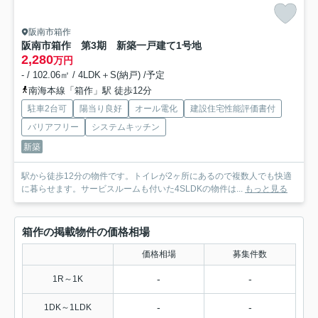
阪南市箱作
阪南市箱作 第3期 新築一戸建て
1号地
2,280
万円
- / 102.06㎡ / 4LDK＋S(納戸) /予定
南海本線「箱作」駅 徒歩12分
駐車2台可
陽当り良好
オール電化
建設住宅性能評価書付
バリアフリー
システムキッチン
新築
駅から徒歩12分の物件です。トイレが2ヶ所にあるので複数人でも快適
に暮らせます。サービスルームも付いた4SLDKの物件は...
もっと見る
箱作の掲載物件の価格相場
価格相場
募集件数
-
-
1R～1K
-
-
1DK～1LDK