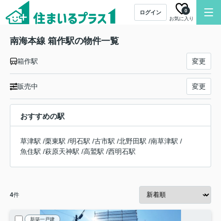
0
ログイン
お気に入り
南海本線 箱作駅の物件一覧
箱作駅
変更
販売中
変更
おすすめの駅
草津駅
/
栗東駅
/
明石駅
/
古市駅
/
北野田駅
/
南草津駅
/
魚住駅
/
萩原天神駅
/
高鷲駅
/
西明石駅
4
件
新築一戸建