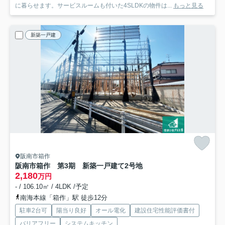
に暮らせます。サービスルームも付いた4SLDKの物件は...
もっと見る
新築一戸建
阪南市箱作
阪南市箱作 第3期 新築一戸建て
2号地
2,180
万円
- / 106.10㎡ / 4LDK /予定
南海本線「箱作」駅 徒歩12分
駐車2台可
陽当り良好
オール電化
建設住宅性能評価書付
バリアフリー
システムキッチン