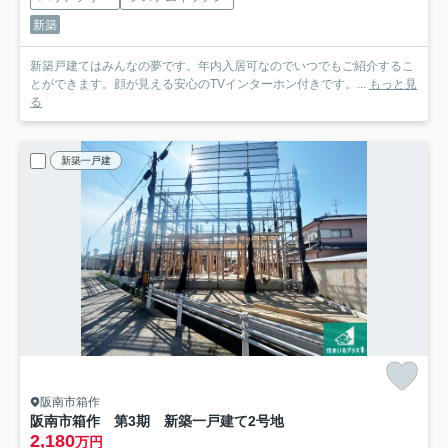
新築
新築戸建てはみんなの夢です。年内入居可なのでいつでもご紹介するこ
とができます。顔が見える安心のTVインターホン付きです。...
もっと見
る
新築一戸建
阪南市箱作
阪南市箱作 第3期 新築一戸建て
2号地
2,180
万円