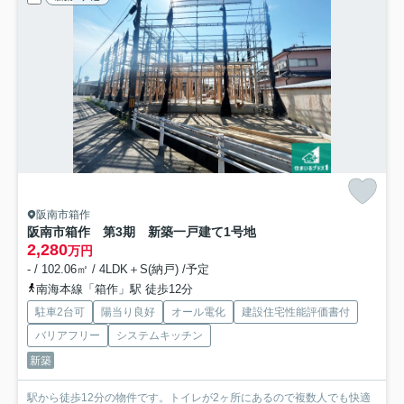
阪南市箱作
阪南市箱作 第3期 新築一戸建て
1号地
2,280
万円
- / 102.06㎡ / 4LDK＋S(納戸) /予定
南海本線「箱作」駅 徒歩12分
駐車2台可
陽当り良好
オール電化
建設住宅性能評価書付
バリアフリー
システムキッチン
新築
駅から徒歩12分の物件です。トイレが2ヶ所にあるので複数人でも快適