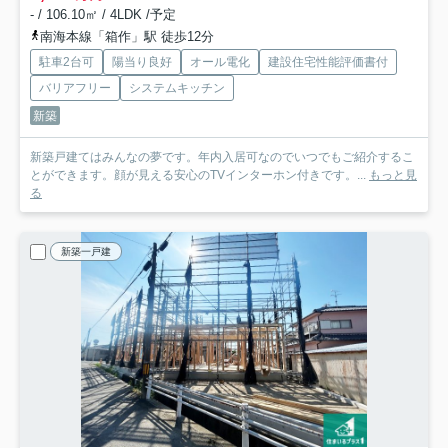
- / 106.10㎡ / 4LDK /予定
南海本線「箱作」駅 徒歩12分
駐車2台可
陽当り良好
オール電化
建設住宅性能評価書付
バリアフリー
システムキッチン
新築
新築戸建てはみんなの夢です。年内入居可なのでいつでもご紹介するこ
とができます。顔が見える安心のTVインターホン付きです。...
もっと見
る
新築一戸建