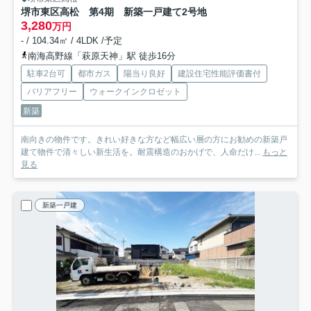
堺市東区高松 第4期 新築一戸建て
2号地
3,280
万円
- / 104.34㎡ / 4LDK /予定
南海高野線「萩原天神」駅 徒歩16分
駐車2台可
都市ガス
陽当り良好
建設住宅性能評価書付
バリアフリー
ウォークインクロゼット
新築
南向きの物件です。きれい好きな方など幅広い層の方にお勧めの新築戸
建て物件で清々しい新生活を。耐震構造のおかげで、人命だけ...
もっと
見る
新築一戸建