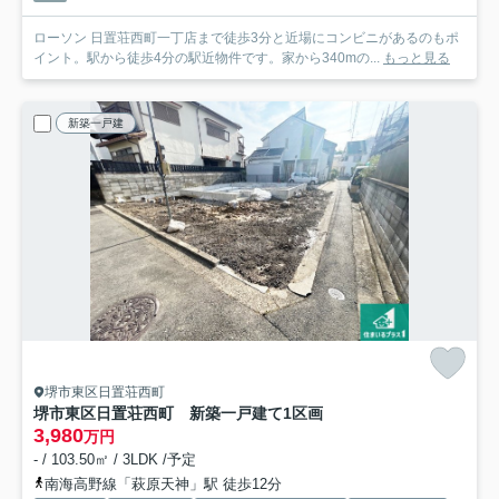
ローソン 日置荘西町一丁店まで徒歩3分と近場にコンビニがあるのもポ
イント。駅から徒歩4分の駅近物件です。家から340mの...
もっと見る
新築一戸建
堺市東区日置荘西町
堺市東区日置荘西町 新築一戸建て
1区画
3,980
万円
- / 103.50㎡ / 3LDK /予定
南海高野線「萩原天神」駅 徒歩12分