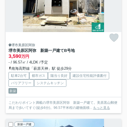
堺市美原区阿弥
堺市美原区阿弥 新築一戸建て
B号地
3,590
万円
- / 96.57㎡ / 4LDK /予定
南海高野線「萩原天神」駅 徒歩29分
駐車2台可
都市ガス
陽当り良好
建設住宅性能評価書付
バリアフリー
システムキッチン
新築
こだわりポイント満載の堺市美原区阿弥 新築一戸建て。美原黒山郵便
局まで歩いてすぐ(徒歩6分)。96.57平米程の建物面積...
もっと見る
新築一戸建