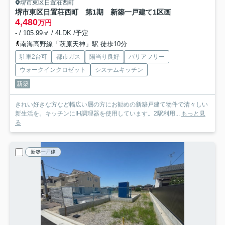
堺市東区日置荘西町
堺市東区日置荘西町 第1期 新築一戸建て
1区画
4,480
万円
- / 105.99㎡ / 4LDK /予定
南海高野線「萩原天神」駅 徒歩10分
駐車2台可
都市ガス
陽当り良好
バリアフリー
ウォークインクロゼット
システムキッチン
新築
きれい好きな方など幅広い層の方にお勧めの新築戸建て物件で清々しい
新生活を。キッチンにIH調理器を使用しています。2駅利用...
もっと見
る
新築一戸建