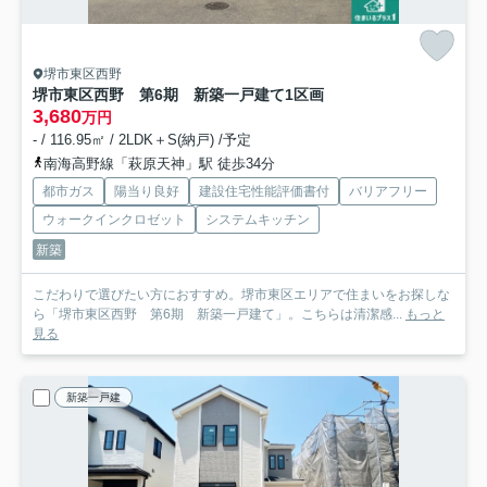
堺市東区西野
堺市東区西野 第6期 新築一戸建て
1区画
3,680
万円
- / 116.95㎡ / 2LDK＋S(納戸) /予定
南海高野線「萩原天神」駅 徒歩34分
都市ガス
陽当り良好
建設住宅性能評価書付
バリアフリー
ウォークインクロゼット
システムキッチン
新築
こだわりで選びたい方におすすめ。堺市東区エリアで住まいをお探しな
ら「堺市東区西野 第6期 新築一戸建て」。こちらは清潔感...
もっと
見る
新築一戸建