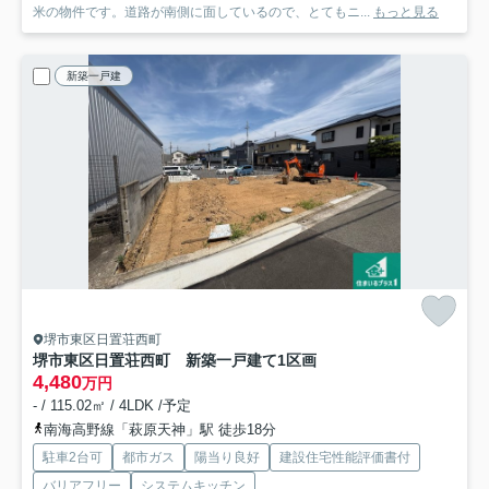
米の物件です。道路が南側に面しているので、とてもニ...
もっと見る
新築一戸建
堺市東区日置荘西町
堺市東区日置荘西町 新築一戸建て
1区画
4,480
万円
- / 115.02㎡ / 4LDK /予定
南海高野線「萩原天神」駅 徒歩18分
駐車2台可
都市ガス
陽当り良好
建設住宅性能評価書付
バリアフリー
システムキッチン