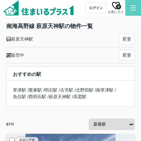
0
ログイン
お気に入り
南海高野線 萩原天神駅の物件一覧
萩原天神駅
変更
販売中
変更
おすすめの駅
草津駅
/
栗東駅
/
明石駅
/
古市駅
/
北野田駅
/
南草津駅
/
魚住駅
/
西明石駅
/
萩原天神駅
/
高鷲駅
67
件
新築一戸建