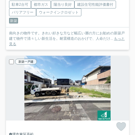
駐車2台可
都市ガス
陽当り良好
建設住宅性能評価書付
バリアフリー
ウォークインクロゼット
新築
南向きの物件です。きれい好きな方など幅広い層の方にお勧めの新築戸
建て物件で清々しい新生活を。耐震構造のおかげで、人命だけ...
もっと
見る
新築一戸建
堺市東区高松