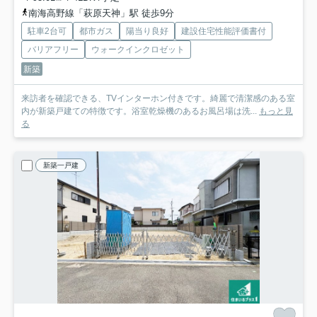
南海高野線「萩原天神」駅 徒歩9分
駐車2台可
都市ガス
陽当り良好
建設住宅性能評価書付
バリアフリー
ウォークインクロゼット
新築
来訪者を確認できる、TVインターホン付きです。綺麗で清潔感のある室
内が新築戸建ての特徴です。浴室乾燥機のあるお風呂場は洗...
もっと見
る
新築一戸建