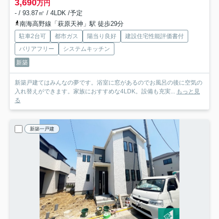
3,690
万円
- / 93.87㎡ / 4LDK /予定
南海高野線「萩原天神」駅 徒歩29分
駐車2台可
都市ガス
陽当り良好
建設住宅性能評価書付
バリアフリー
システムキッチン
新築
新築戸建てはみんなの夢です。浴室に窓があるのでお風呂の後に空気の
入れ替えができます。家族におすすめな4LDK。設備も充実...
もっと見
る
新築一戸建