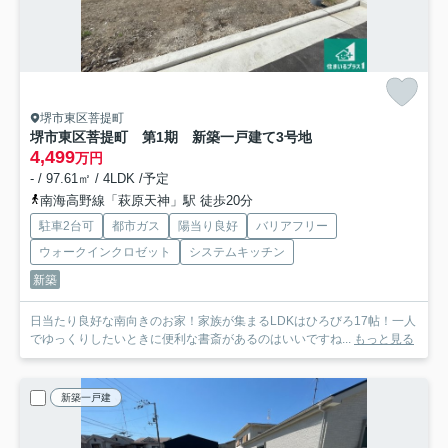
堺市東区菩提町
堺市東区菩提町 第1期 新築一戸建て
3号地
4,499
万円
- / 97.61㎡ / 4LDK /予定
南海高野線「萩原天神」駅 徒歩20分
駐車2台可
都市ガス
陽当り良好
バリアフリー
ウォークインクロゼット
システムキッチン
新築
日当たり良好な南向きのお家！家族が集まるLDKはひろびろ17帖！一人
でゆっくりしたいときに便利な書斎があるのはいいですね...
もっと見る
新築一戸建