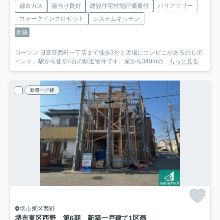
都市ガス
陽当り良好
建設住宅性能評価書付
バリアフリー
ウォークインクロゼット
システムキッチン
新築
ローソン 日置荘西町一丁店まで徒歩3分と近場にコンビニがあるのもポ
イント。駅から徒歩4分の駅近物件です。家から340mの...
もっと見る
新築一戸建
堺市東区西野
堺市東区西野 第6期 新築一戸建て
1区画