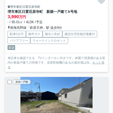
堺市東区日置荘原寺町
堺市東区日置荘原寺町 新築一戸建て
A号地
3,990
万円
- / 95.01㎡ / 4LDK /予定
南海高野線「萩原天神」駅 徒歩9分
駐車2台可
都市ガス
陽当り良好
建設住宅性能評価書付
バリアフリー
ウォークインクロゼット
新築
来訪者を確認できる、TVインターホン付きです。綺麗で清潔感のある室
内が新築戸建ての特徴です。浴室乾燥機のあるお風呂場は洗...
もっと見
る
新築一戸建