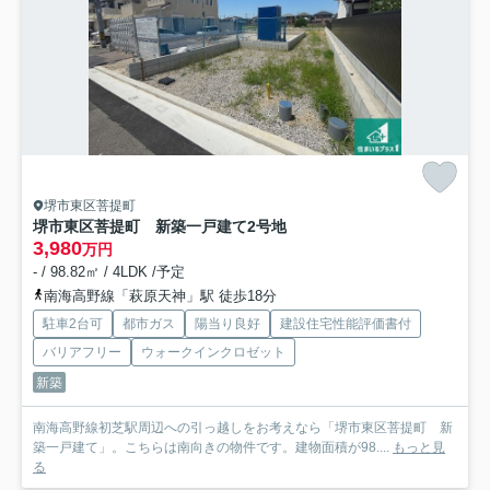
堺市東区菩提町
堺市東区菩提町 新築一戸建て
2号地
3,980
万円
- / 98.82㎡ / 4LDK /予定
南海高野線「萩原天神」駅 徒歩18分
駐車2台可
都市ガス
陽当り良好
建設住宅性能評価書付
バリアフリー
ウォークインクロゼット
新築
南海高野線初芝駅周辺への引っ越しをお考えなら「堺市東区菩提町 新
築一戸建て」。こちらは南向きの物件です。建物面積が98....
もっと見
る