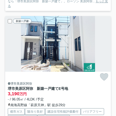
なら「堺市美原区阿弥 新築一戸建て」。ローソン 美原阿弥...
もっと見
る
新築一戸建
堺市美原区阿弥
堺市美原区阿弥 新築一戸建て
E号地
3,190
万円
- / 96.05㎡ / 4LDK /予定
南海高野線「萩原天神」駅 徒歩29分
都市ガス
陽当り良好
建設住宅性能評価書付
バリアフリー