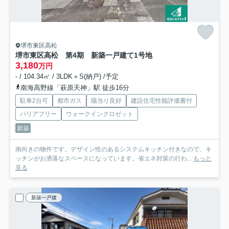
堺市東区高松
堺市東区高松 第4期 新築一戸建て
1号地
3,180
万円
- / 104.34㎡ / 3LDK＋S(納戸) /予定
南海高野線「萩原天神」駅 徒歩16分
駐車2台可
都市ガス
陽当り良好
建設住宅性能評価書付
バリアフリー
ウォークインクロゼット
新築
南向きの物件です。デザイン性のあるシステムキッチン付きなので、キ
ッチンがお洒落なスペースになっています。省エネ対策の行わ...
もっと
見る
新築一戸建