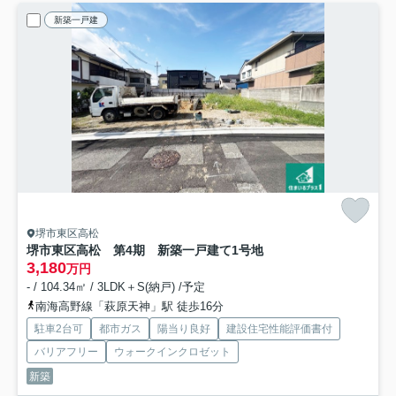
新築一戸建
堺市東区高松
堺市東区高松 第4期 新築一戸建て
1号地
3,180
万円
- / 104.34㎡ / 3LDK＋S(納戸) /予定
南海高野線「萩原天神」駅 徒歩16分
駐車2台可
都市ガス
陽当り良好
建設住宅性能評価書付
バリアフリー
ウォークインクロゼット
新築