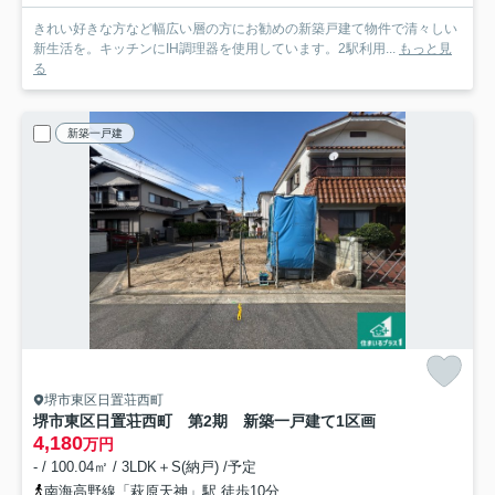
きれい好きな方など幅広い層の方にお勧めの新築戸建て物件で清々しい
新生活を。キッチンにIH調理器を使用しています。2駅利用...
もっと見
る
新築一戸建
堺市東区日置荘西町
堺市東区日置荘西町 第2期 新築一戸建て
1区画
4,180
万円
- / 100.04㎡ / 3LDK＋S(納戸) /予定
南海高野線「萩原天神」駅 徒歩10分