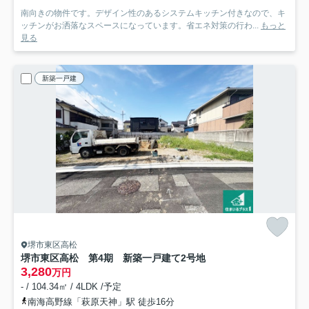
南向きの物件です。デザイン性のあるシステムキッチン付きなので、キ
ッチンがお洒落なスペースになっています。省エネ対策の行わ...
もっと
見る
新築一戸建
堺市東区高松
堺市東区高松 第4期 新築一戸建て
2号地
3,280
万円
- / 104.34㎡ / 4LDK /予定
南海高野線「萩原天神」駅 徒歩16分