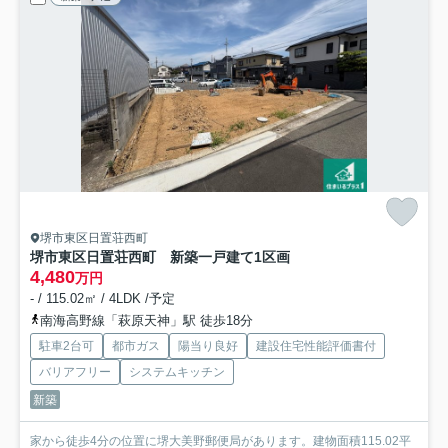
堺市東区日置荘西町
堺市東区日置荘西町 新築一戸建て
1区画
4,480
万円
- / 115.02㎡ / 4LDK /予定
南海高野線「萩原天神」駅 徒歩18分
駐車2台可
都市ガス
陽当り良好
建設住宅性能評価書付
バリアフリー
システムキッチン
新築
家から徒歩4分の位置に堺大美野郵便局があります。建物面積115.02平