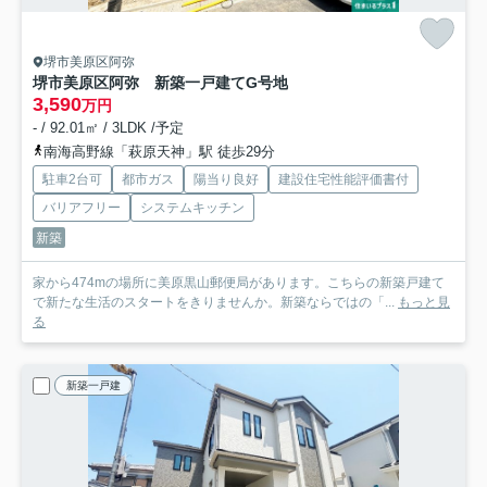
堺市美原区阿弥
堺市美原区阿弥 新築一戸建て
G号地
3,590
万円
- / 92.01㎡ / 3LDK /予定
南海高野線「萩原天神」駅 徒歩29分
駐車2台可
都市ガス
陽当り良好
建設住宅性能評価書付
バリアフリー
システムキッチン
新築
家から474mの場所に美原黒山郵便局があります。こちらの新築戸建て
で新たな生活のスタートをきりませんか。新築ならではの「...
もっと見
る
新築一戸建