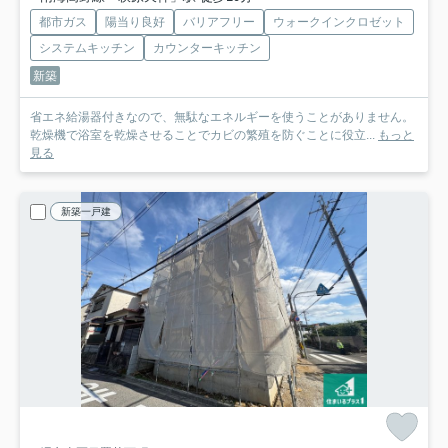
都市ガス
陽当り良好
バリアフリー
ウォークインクロゼット
システムキッチン
カウンターキッチン
新築
省エネ給湯器付きなので、無駄なエネルギーを使うことがありません。
乾燥機で浴室を乾燥させることでカビの繁殖を防ぐことに役立...
もっと
見る
新築一戸建