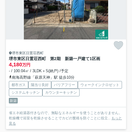
堺市東区日置荘西町
堺市東区日置荘西町 第2期 新築一戸建て
1区画
4,180
万円
- / 100.04㎡ / 3LDK＋S(納戸) /予定
南海高野線「萩原天神」駅 徒歩10分
都市ガス
陽当り良好
バリアフリー
ウォークインクロゼット
システムキッチン
カウンターキッチン
新築
省エネ給湯器付きなので、無駄なエネルギーを使うことがありません。
乾燥機で浴室を乾燥させることでカビの繁殖を防ぐことに役立...
もっと
見る