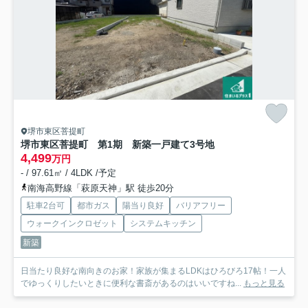
堺市東区菩提町
堺市東区菩提町 第1期 新築一戸建て
3号地
4,499
万円
- / 97.61㎡ / 4LDK /予定
南海高野線「萩原天神」駅 徒歩20分
駐車2台可
都市ガス
陽当り良好
バリアフリー
ウォークインクロゼット
システムキッチン
新築
日当たり良好な南向きのお家！家族が集まるLDKはひろびろ17帖！一人
でゆっくりしたいときに便利な書斎があるのはいいですね...
もっと見る