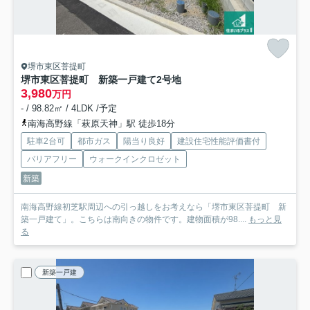
堺市東区菩提町
堺市東区菩提町 新築一戸建て
2号地
3,980
万円
- / 98.82㎡ / 4LDK /予定
南海高野線「萩原天神」駅 徒歩18分
駐車2台可
都市ガス
陽当り良好
建設住宅性能評価書付
バリアフリー
ウォークインクロゼット
新築
南海高野線初芝駅周辺への引っ越しをお考えなら「堺市東区菩提町 新
築一戸建て」。こちらは南向きの物件です。建物面積が98....
もっと見
る
新築一戸建