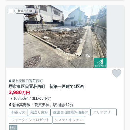
新築一戸建
堺市東区日置荘西町
堺市東区日置荘西町 新築一戸建て
1区画
3,980
万円
- / 103.50㎡ / 3LDK /予定
南海高野線「萩原天神」駅 徒歩12分
都市ガス
陽当り良好
建設住宅性能評価書付
バリアフリー
ウォークインクロゼット
システムキッチン
新築