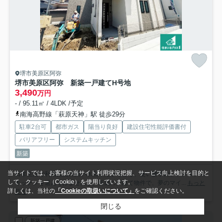
堺市美原区阿弥
堺市美原区阿弥 新築一戸建て
H号地
3,490
万円
- / 95.11㎡ / 4LDK /予定
南海高野線「萩原天神」駅 徒歩29分
駐車2台可
都市ガス
陽当り良好
建設住宅性能評価書付
バリアフリー
システムキッチン
新築
当サイトでは、お客様の当サイト利用状況把握、サービス向上検討を目的と
日常生活で利用頻度の高い水回りだからこそ、使い勝手のいいシステム
して、クッキー（Cookie）を使用しています。
キッチンを選んでみませんか。新築の戸建て物件で、夢のマイ...
もっと
詳しくは、当社の
「Cookieの取扱いについて」
をご確認ください。
見る
閉じる
新築一戸建