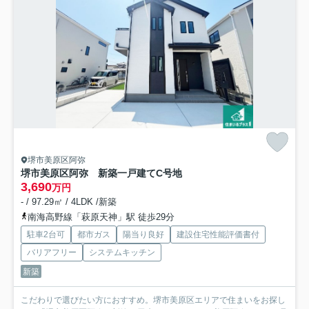
堺市美原区阿弥
堺市美原区阿弥 新築一戸建て
C号地
3,690
万円
- / 97.29㎡ / 4LDK /新築
南海高野線「萩原天神」駅 徒歩29分
駐車2台可
都市ガス
陽当り良好
建設住宅性能評価書付
バリアフリー
システムキッチン
新築
こだわりで選びたい方におすすめ。堺市美原区エリアで住まいをお探し