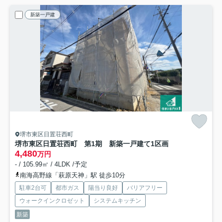
新築一戸建
堺市東区日置荘西町
堺市東区日置荘西町 第1期 新築一戸建て
1区画
4,480
万円
- / 105.99㎡ / 4LDK /予定
南海高野線「萩原天神」駅 徒歩10分
駐車2台可
都市ガス
陽当り良好
バリアフリー
ウォークインクロゼット
システムキッチン
新築