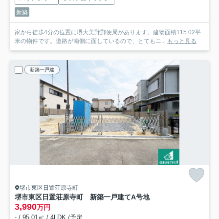
新築
家から徒歩4分の位置に堺大美野郵便局があります。建物面積115.02平
米の物件です。道路が南側に面しているので、とてもニ...
もっと見る
新築一戸建
堺市東区日置荘原寺町
堺市東区日置荘原寺町 新築一戸建て
A号地
3,990
万円
- / 95.01㎡ / 4LDK /予定