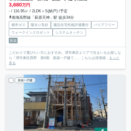
3,680
万円
- / 116.95㎡ / 2LDK＋S(納戸) /予定
南海高野線「萩原天神」駅 徒歩34分
都市ガス
陽当り良好
建設住宅性能評価書付
バリアフリー
ウォークインクロゼット
システムキッチン
新築
こだわりで選びたい方におすすめ。堺市東区エリアで住まいをお探しな
ら「堺市東区西野 第6期 新築一戸建て」。こちらは清潔感...
もっと
見る
新築一戸建