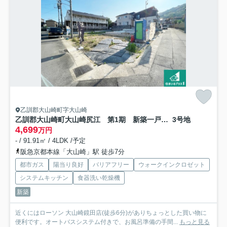
乙訓郡大山崎町字大山崎
乙訓郡大山崎町大山崎尻江 第1期 新築一戸建て
3号地
4,699
万円
- / 91.91㎡ / 4LDK /予定
阪急京都本線「大山崎」駅 徒歩7分
都市ガス
陽当り良好
バリアフリー
ウォークインクロゼット
システムキッチン
食器洗い乾燥機
新築
近くにはローソン 大山崎鏡田店(徒歩6分)がありちょっとした買い物に
便利です。オートバスシステム付きで、お風呂準備の手間...
もっと見る