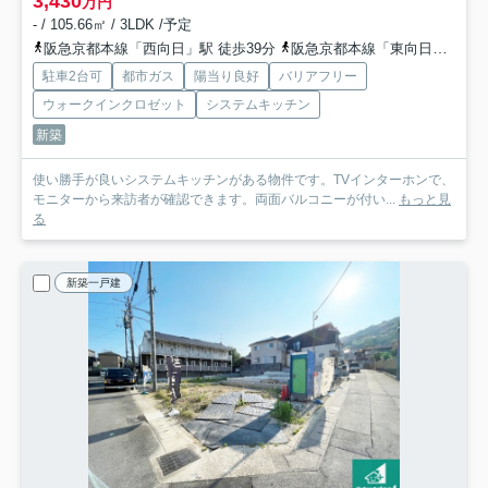
3,430
万円
- / 105.66㎡ / 3LDK /予定
阪急京都本線「西向日」駅 徒歩39分
阪急京都本線「東向日」駅 徒歩42分
駐車2台可
都市ガス
陽当り良好
バリアフリー
ウォークインクロゼット
システムキッチン
新築
使い勝手が良いシステムキッチンがある物件です。TVインターホンで、
モニターから来訪者が確認できます。両面バルコニーが付い...
もっと見
る
新築一戸建