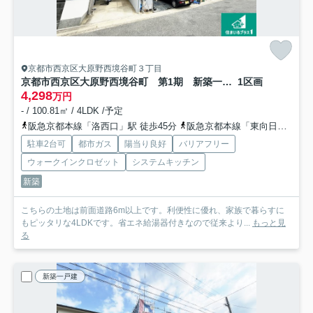
京都市西京区大原野西境谷町３丁目
京都市西京区大原野西境谷町 第1期 新築一戸建て
1区画
4,298
万円
- / 100.81㎡ / 4LDK /予定
阪急京都本線「洛西口」駅 徒歩45分
阪急京都本線「東向日」駅 徒歩49分
駐車2台可
都市ガス
陽当り良好
バリアフリー
ウォークインクロゼット
システムキッチン
新築
こちらの土地は前面道路6m以上です。利便性に優れ、家族で暮らすに
もピッタリな4LDKです。省エネ給湯器付きなので従来より...
もっと見
る
新築一戸建