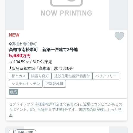
NEW
高槻市南松原町
高槻市南松原町 新築一戸建て
2号地
5,680
万円
- / 104.59㎡ / 3LDK /予定
阪急京都本線「高槻市」駅 徒歩8分
都市ガス
陽当り良好
建設住宅性能評価書付
バリアフリー
システムキッチン
浴室乾燥機
新築
セブンイレブン 高槻南松原町店まで徒歩2分と近場にコンビニがあるの
もポイント。駅から物件まで徒歩8分です。来訪者の顔が確...
もっと見
る
新築一戸建