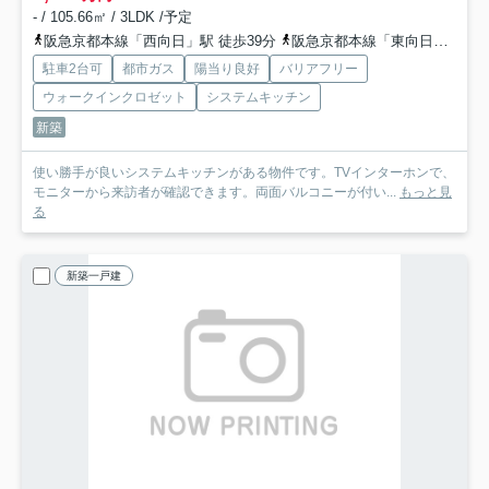
- / 105.66㎡ / 3LDK /予定
阪急京都本線「西向日」駅 徒歩39分
阪急京都本線「東向日」駅 徒歩42分
駐車2台可
都市ガス
陽当り良好
バリアフリー
ウォークインクロゼット
システムキッチン
新築
使い勝手が良いシステムキッチンがある物件です。TVインターホンで、
モニターから来訪者が確認できます。両面バルコニーが付い...
もっと見
る
新築一戸建