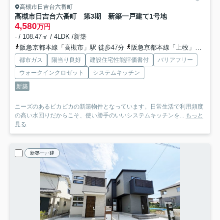
高槻市日吉台六番町
高槻市日吉台六番町 第3期 新築一戸建て
1号地
4,580
万円
- / 108.47㎡ / 4LDK /新築
阪急京都本線「高槻市」駅 徒歩47分
阪急京都本線「上牧」駅 徒歩68分
都市ガス
陽当り良好
建設住宅性能評価書付
バリアフリー
ウォークインクロゼット
システムキッチン
新築
ニーズのあるピカピカの新築物件となっています。日常生活で利用頻度
の高い水回りだからこそ、使い勝手のいいシステムキッチンを...
もっと
見る
新築一戸建