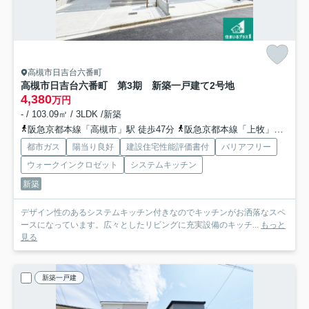
高槻市日吉台六番町
高槻市日吉台六番町 第3期 新築一戸建て
2号地
4,380
万円
- / 103.09㎡ / 3LDK /新築
阪急京都本線「高槻市」駅 徒歩47分
阪急京都本線「上牧」駅 徒歩68分
都市ガス
陽当り良好
建設住宅性能評価書付
バリアフリー
ウォークインクロゼット
システムキッチン
新築
デザイン性のあるシステムキッチン付きなのでキッチンがお洒落なスペ
ースになっています。広々としたリビングに充実設備のキッチ...
もっと
見る
新築一戸建