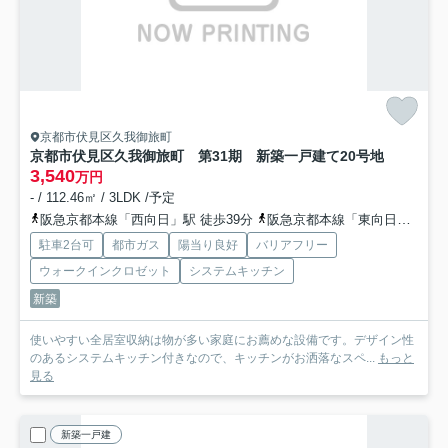
京都市伏見区久我御旅町
京都市伏見区久我御旅町 第31期 新築一戸建て
20号地
3,540
万円
- / 112.46㎡ / 3LDK /予定
阪急京都本線「西向日」駅 徒歩39分
阪急京都本線「東向日」駅 徒歩42分
駐車2台可
都市ガス
陽当り良好
バリアフリー
ウォークインクロゼット
システムキッチン
新築
使いやすい全居室収納は物が多い家庭にお薦めな設備です。デザイン性
のあるシステムキッチン付きなので、キッチンがお洒落なスペ...
もっと
見る
新築一戸建