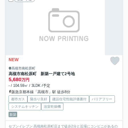
NEW
高槻市南松原町
高槻市南松原町 新築一戸建て
2号地
5,680
万円
- / 104.59㎡ / 3LDK /予定
阪急京都本線「高槻市」駅 徒歩8分
都市ガス
陽当り良好
建設住宅性能評価書付
バリアフリー
システムキッチン
浴室乾燥機
新築
セブンイレブン 高槻南松原町店まで徒歩2分と近場にコンビニがあるの