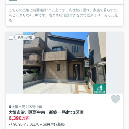
こちらの土地は前面道路6m以上です。利便性に優れ、家族で暮らすに
もピッタリな4LDKです。省エネ給湯器付きなので従来より...
もっと見
る
新築一戸建
大阪市淀川区野中南
大阪市淀川区野中南 新築一戸建て
1区画
6,390
万円
- / 98.95㎡ / 3LDK＋S(納戸) /新築