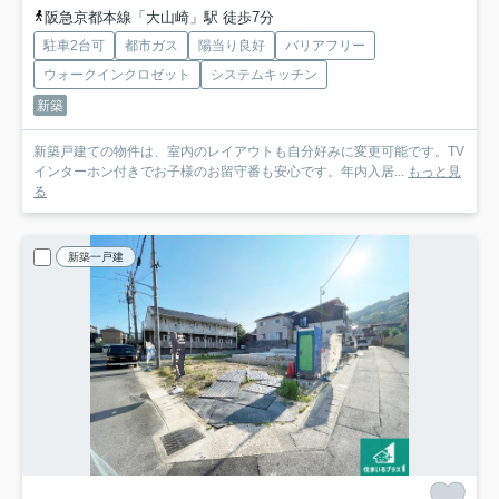
阪急京都本線「大山崎」駅 徒歩7分
駐車2台可
都市ガス
陽当り良好
バリアフリー
ウォークインクロゼット
システムキッチン
新築
新築戸建ての物件は、室内のレイアウトも自分好みに変更可能です。TV
インターホン付きでお子様のお留守番も安心です。年内入居...
もっと見
る
新築一戸建