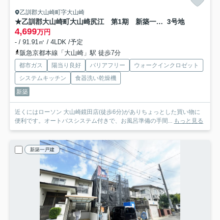
乙訓郡大山崎町字大山崎
★乙訓郡大山崎町大山崎尻江 第1期 新築一戸建て
3号地
4,699
万円
- / 91.91㎡ / 4LDK /予定
阪急京都本線「大山崎」駅 徒歩7分
都市ガス
陽当り良好
バリアフリー
ウォークインクロゼット
システムキッチン
食器洗い乾燥機
新築
近くにはローソン 大山崎鏡田店(徒歩6分)がありちょっとした買い物に
便利です。オートバスシステム付きで、お風呂準備の手間...
もっと見る
新築一戸建