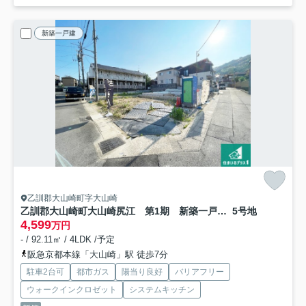
新築一戸建
乙訓郡大山崎町字大山崎
乙訓郡大山崎町大山崎尻江 第1期 新築一戸建て
5号地
4,599
万円
- / 92.11㎡ / 4LDK /予定
阪急京都本線「大山崎」駅 徒歩7分
駐車2台可
都市ガス
陽当り良好
バリアフリー
ウォークインクロゼット
システムキッチン