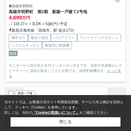
高槻市明野町
高槻市明野町 第2期 新築一戸建て
2号地
4,699
万円
- / 118.27㎡ / 3LDK＋S(納戸) /予定
阪急京都本線「高槻市」駅 徒歩17分
都市ガス
陽当り良好
バリアフリー
ウォークインクロゼット
システムキッチン
食器洗い乾燥機
新築
モニターから顔が見えるTVインターホン付きです。浴室や洗濯物からス
ピーディーに湿気を除去してカビを防げる、浴室乾燥機付き...
もっと見
る
新築一戸建
当サイトでは、お客様の当サイト利用状況把握、サービス向上検討を目的と
して、クッキー（Cookie）を使用しています。
詳しくは、当社の
「Cookieの取扱いについて」
をご確認ください。
閉じる