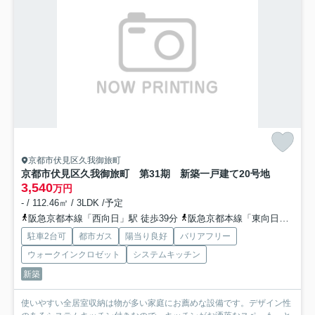
京都市伏見区久我御旅町
京都市伏見区久我御旅町 第31期 新築一戸建て
20号地
3,540
万円
- / 112.46㎡ / 3LDK /予定
阪急京都本線「西向日」駅 徒歩39分
阪急京都本線「東向日」駅 徒歩42分
駐車2台可
都市ガス
陽当り良好
バリアフリー
ウォークインクロゼット
システムキッチン
新築
使いやすい全居室収納は物が多い家庭にお薦めな設備です。デザイン性