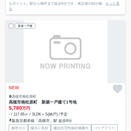
もポイント。駅から物件まで徒歩8分です。来訪者の顔が確...
もっと見
る
新築一戸建
NEW
高槻市南松原町
高槻市南松原町 新築一戸建て
1号地
5,780
万円
- / 117.85㎡ / 3LDK＋S(納戸) /予定
阪急京都本線「高槻市」駅 徒歩8分
都市ガス
陽当り良好
建設住宅性能評価書付
バリアフリー