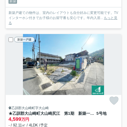
新築
新築戸建ての物件は、室内のレイアウトも自分好みに変更可能です。TV
インターホン付きでお子様のお留守番も安心です。年内入居...
もっと見
る
新築一戸建
乙訓郡大山崎町字大山崎
★乙訓郡大山崎町大山崎尻江 第1期 新築一戸建て
5号地
4,599
万円
- / 92.11㎡ / 4LDK /予定