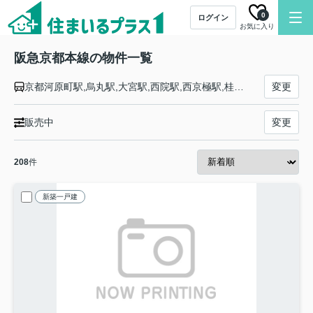
0
ログイン
お気に入り
阪急京都本線の物件一覧
京都河原町駅,烏丸駅,大宮駅,西院駅,西京極駅,桂駅,洛西口駅,東向日駅,西向日駅,長岡天神駅,西山天王山駅,大山崎駅,水無瀬駅,上牧駅,高槻市駅,富田駅,総持寺駅,茨木市駅,南茨木駅,摂津市駅,正雀駅,相川駅,上新庄駅,ＪＲ淡路駅,崇禅寺駅,西中島南方駅,十三駅,大阪駅
変更
販売中
変更
208
件
新築一戸建