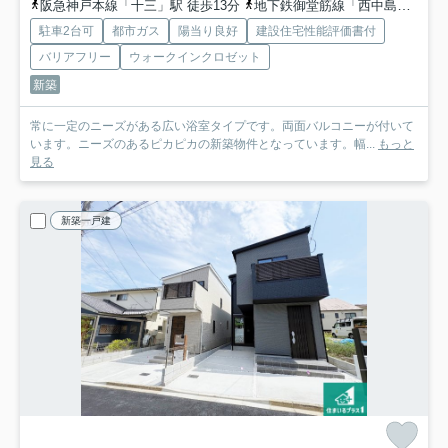
阪急神戸本線「十三」駅 徒歩13分
地下鉄御堂筋線「西中島南方」駅 徒歩19分
駐車2台可
都市ガス
陽当り良好
建設住宅性能評価書付
バリアフリー
ウォークインクロゼット
新築
常に一定のニーズがある広い浴室タイプです。両面バルコニーが付いて
います。ニーズのあるピカピカの新築物件となっています。幅...
もっと
見る
新築一戸建