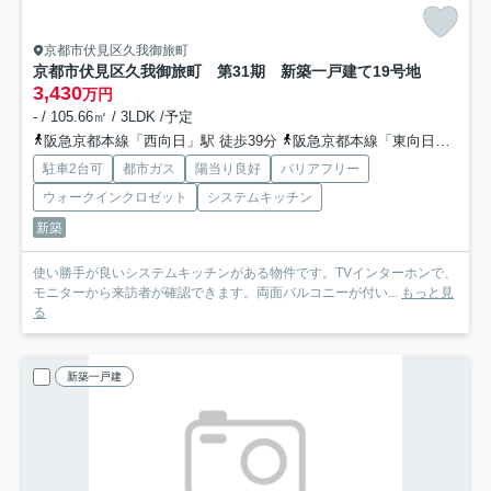
京都市伏見区久我御旅町
京都市伏見区久我御旅町 第31期 新築一戸建て
19号地
3,430
万円
- / 105.66㎡ / 3LDK /予定
阪急京都本線「西向日」駅 徒歩39分
阪急京都本線「東向日」駅 徒歩42分
駐車2台可
都市ガス
陽当り良好
バリアフリー
ウォークインクロゼット
システムキッチン
新築
使い勝手が良いシステムキッチンがある物件です。TVインターホンで、
モニターから来訪者が確認できます。両面バルコニーが付い...
もっと見
る
新築一戸建