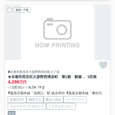
新築一戸建
京都市西京区大原野西境谷町３丁目
★京都市西京区大原野西境谷町 第1期 新築一戸建て
1区画
4,298
万円
- / 100.81㎡ / 4LDK /予定
阪急京都本線「洛西口」駅 徒歩45分
阪急京都本線「東向日」駅 徒歩49分
駐車2台可
都市ガス
陽当り良好
バリアフリー
ウォークインクロゼット
システムキッチン
新築