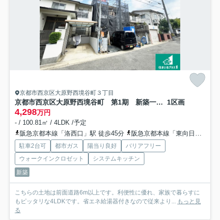
京都市西京区大原野西境谷町３丁目
京都市西京区大原野西境谷町 第1期 新築一戸建て
1区画
4,298
万円
- / 100.81㎡ / 4LDK /予定
阪急京都本線「洛西口」駅 徒歩45分
阪急京都本線「東向日」駅 徒歩49分
駐車2台可
都市ガス
陽当り良好
バリアフリー
ウォークインクロゼット
システムキッチン
新築
こちらの土地は前面道路6m以上です。利便性に優れ、家族で暮らすに
もピッタリな4LDKです。省エネ給湯器付きなので従来より...
もっと見
る