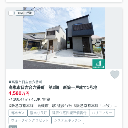
新築一戸建
高槻市日吉台六番町
高槻市日吉台六番町 第3期 新築一戸建て
1号地
4,580
万円
- / 108.47㎡ / 4LDK /新築
阪急京都本線「高槻市」駅 徒歩47分
阪急京都本線「上牧」駅 徒歩68分
都市ガス
陽当り良好
建設住宅性能評価書付
バリアフリー
ウォークインクロゼット
システムキッチン