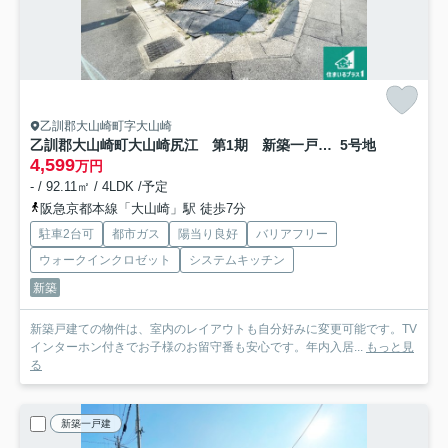
乙訓郡大山崎町字大山崎
乙訓郡大山崎町大山崎尻江 第1期 新築一戸建て
5号地
4,599
万円
- / 92.11㎡ / 4LDK /予定
阪急京都本線「大山崎」駅 徒歩7分
駐車2台可
都市ガス
陽当り良好
バリアフリー
ウォークインクロゼット
システムキッチン
新築
新築戸建ての物件は、室内のレイアウトも自分好みに変更可能です。TV
インターホン付きでお子様のお留守番も安心です。年内入居...
もっと見
る
新築一戸建