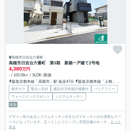
高槻市日吉台六番町
高槻市日吉台六番町 第3期 新築一戸建て
2号地
4,380
万円
- / 103.09㎡ / 3LDK /新築
阪急京都本線「高槻市」駅 徒歩47分
阪急京都本線「上牧」駅 徒歩68分
都市ガス
陽当り良好
建設住宅性能評価書付
バリアフリー
ウォークインクロゼット
システムキッチン
新築
デザイン性のあるシステムキッチン付きなのでキッチンがお洒落なスペ
ースになっています。広々としたリビングに充実設備のキッチ...
もっと
見る