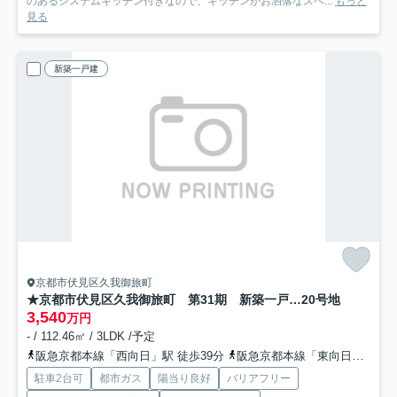
のあるシステムキッチン付きなので、キッチンがお洒落なスペ...
もっと
見る
新築一戸建
京都市伏見区久我御旅町
★京都市伏見区久我御旅町 第31期 新築一戸建て
20号地
3,540
万円
- / 112.46㎡ / 3LDK /予定
阪急京都本線「西向日」駅 徒歩39分
阪急京都本線「東向日」駅 徒歩42分
駐車2台可
都市ガス
陽当り良好
バリアフリー