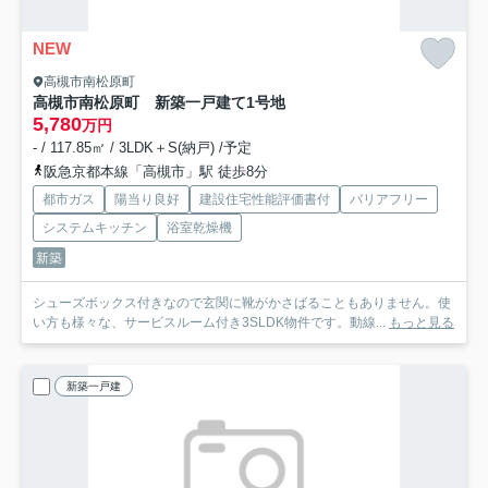
NEW
高槻市南松原町
高槻市南松原町 新築一戸建て
1号地
5,780
万円
- / 117.85㎡ / 3LDK＋S(納戸) /予定
阪急京都本線「高槻市」駅 徒歩8分
都市ガス
陽当り良好
建設住宅性能評価書付
バリアフリー
システムキッチン
浴室乾燥機
新築
シューズボックス付きなので玄関に靴がかさばることもありません。使
い方も様々な、サービスルーム付き3SLDK物件です。動線...
もっと見る
新築一戸建