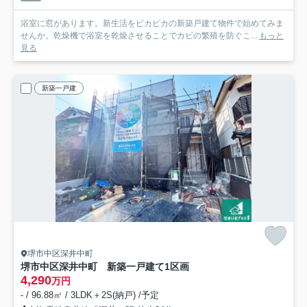
浴室に窓があります。新生活をピカピカの新築戸建て物件で始めてみま
せんか。乾燥機で浴室を乾燥させることでカビの繁殖を防ぐこ...
もっと
見る
新築一戸建
堺市中区深井中町
堺市中区深井中町 新築一戸建て
1区画
4,290
万円
- / 96.88㎡ / 3LDK＋2S(納戸) /予定