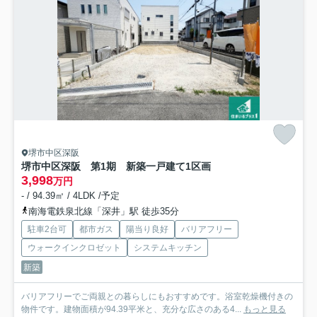
堺市中区深阪
堺市中区深阪 第1期 新築一戸建て
1区画
3,998
万円
- / 94.39㎡ / 4LDK /予定
南海電鉄泉北線「深井」駅 徒歩35分
駐車2台可
都市ガス
陽当り良好
バリアフリー
ウォークインクロゼット
システムキッチン
新築
バリアフリーでご両親との暮らしにもおすすめです。浴室乾燥機付きの
物件です。建物面積が94.39平米と、充分な広さのある4...
もっと見る