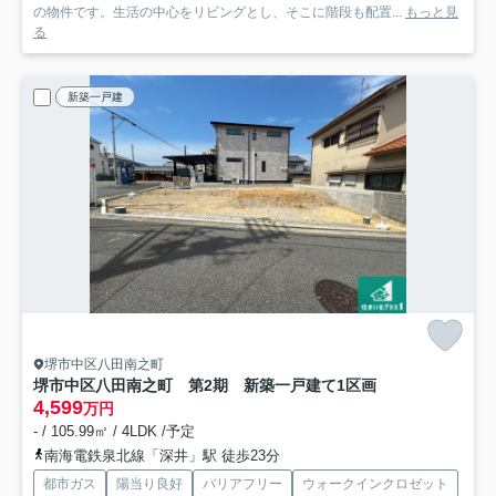
の物件です。生活の中心をリビングとし、そこに階段も配置...
もっと見
る
新築一戸建
堺市中区八田南之町
堺市中区八田南之町 第2期 新築一戸建て
1区画
4,599
万円
- / 105.99㎡ / 4LDK /予定
南海電鉄泉北線「深井」駅 徒歩23分
都市ガス
陽当り良好
バリアフリー
ウォークインクロゼット