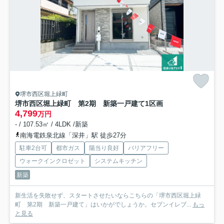
堺市西区堀上緑町
堺市西区堀上緑町 第2期 新築一戸建て
1区画
4,799
万円
- / 107.53㎡ / 4LDK /新築
南海電鉄泉北線「深井」駅 徒歩27分
駐車2台可
都市ガス
陽当り良好
バリアフリー
ウォークインクロゼット
システムキッチン
新築
新生活を失敗せず、スタートさせたいならこちらの「堺市西区堀上緑
町 第2期 新築一戸建て」はいかがでしょうか。セブンイレブ...
もっ
と見る