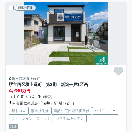
新築一戸建
堺市西区堀上緑町
堺市西区堀上緑町 第3期 新築一戸
1区画
4,280
万円
- / 101.01㎡ / 4LDK /新築
南海電鉄泉北線「深井」駅 徒歩24分
都市ガス
陽当り良好
建設住宅性能評価書付
バリアフリー
ウォークインクロゼット
システムキッチン
新築