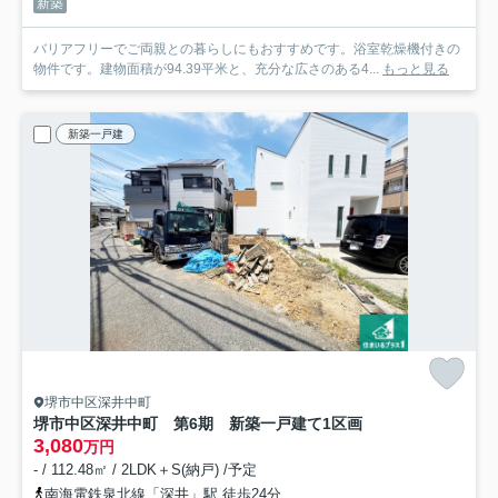
新築
バリアフリーでご両親との暮らしにもおすすめです。浴室乾燥機付きの
物件です。建物面積が94.39平米と、充分な広さのある4...
もっと見る
新築一戸建
堺市中区深井中町
堺市中区深井中町 第6期 新築一戸建て
1区画
3,080
万円
- / 112.48㎡ / 2LDK＋S(納戸) /予定
南海電鉄泉北線「深井」駅 徒歩24分