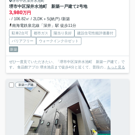
堺市中区深井水池町
堺市中区深井水池町 新築一戸建て
2号地
3,980
万円
- / 106.82㎡ / 2LDK＋S(納戸) /新築
南海電鉄泉北線「深井」駅 徒歩11分
駐車2台可
都市ガス
陽当り良好
建設住宅性能評価書付
バリアフリー
ウォークインクロゼット
新築
ぜひ一度見ていただきたい、「堺市中区深井水池町 新築一戸建て」で
す。 食品館アプロ 堺水池店まで徒歩4分と近くて、普段の...
もっと見る
新築一戸建