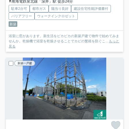
南海電鉄泉北線「深井」駅 徒歩24分
駐車2台可
都市ガス
陽当り良好
建設住宅性能評価書付
バリアフリー
ウォークインクロゼット
新築
浴室に窓があります。新生活をピカピカの新築戸建て物件で始めてみま
せんか。乾燥機で浴室を乾燥させることでカビの繁殖を防ぐこ...
もっと
見る
新築一戸建