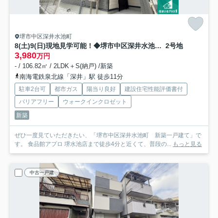
堺市中区深井水池町
8(土)9(日)現地見学可能！◆堺市中区深井水池町 ラスト1邸
2号地
3,980
万円
- / 106.82㎡ / 2LDK＋S(納戸) /新築
南海電鉄泉北線「深井」駅 徒歩11分
駐車2台可
都市ガス
陽当り良好
建設住宅性能評価書付
バリアフリー
ウォークインクロゼット
新築
ぜひ一度見ていただきたい、「堺市中区深井水池町 新築一戸建て」で
す。 食品館アプロ 堺水池店まで徒歩4分と近くて、普段の...
もっと見る
中古一戸建