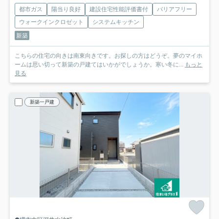
都市ガス
陽当り良好
建設住宅性能評価書付
バリアフリー
ウォークインクロゼット
システムキッチン
新築
こちらの住宅の向きは南東向きです。お探しの方はどうぞ。夢のマイホ
ームは思い切って新築の戸建てはいかがでしょうか。寒い冬に...
もっと
見る
新築一戸建