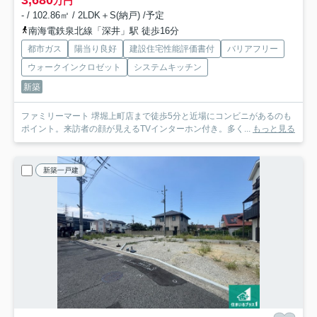
3,680
万円
- / 102.86㎡ / 2LDK＋S(納戸) /予定
南海電鉄泉北線「深井」駅 徒歩16分
都市ガス
陽当り良好
建設住宅性能評価書付
バリアフリー
ウォークインクロゼット
システムキッチン
新築
ファミリーマート 堺堀上町店まで徒歩5分と近場にコンビニがあるのも
ポイント。来訪者の顔が見えるTVインターホン付き。多く...
もっと見る
新築一戸建