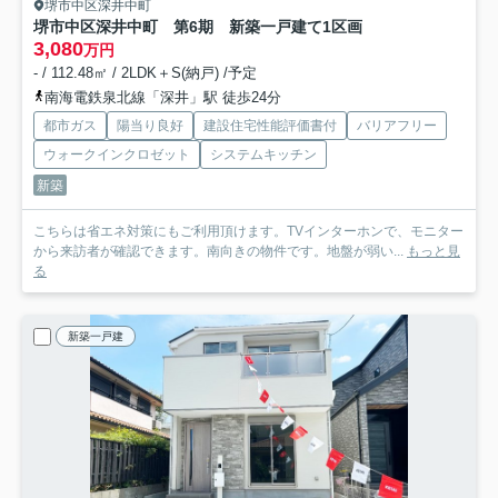
堺市中区深井中町
堺市中区深井中町 第6期 新築一戸建て
1区画
3,080
万円
- / 112.48㎡ / 2LDK＋S(納戸) /予定
南海電鉄泉北線「深井」駅 徒歩24分
都市ガス
陽当り良好
建設住宅性能評価書付
バリアフリー
ウォークインクロゼット
システムキッチン
新築
こちらは省エネ対策にもご利用頂けます。TVインターホンで、モニター
から来訪者が確認できます。南向きの物件です。地盤が弱い...
もっと見
る
新築一戸建