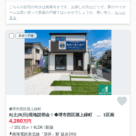
こちらの住宅の向きは南東向きです。お探しの方はどうぞ。夢のマイホ
ームは思い切って新築の戸建てはいかがでしょうか。寒い冬に...
もっと
見る
新築一戸建
堺市西区堀上緑町
8(土)9(日)現地説明会！◆堺市西区堀上緑町 限定1邸
1区画
4,280
万円
- / 101.01㎡ / 4LDK /新築
南海電鉄泉北線「深井」駅 徒歩24分