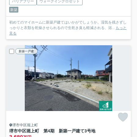
バリアフリー
ウォークインクロゼット
新築
初めてのマイホームに新築戸建てはいかがでしょうか。湿気を残さずし
っかりと衣類を乾燥させられるので生乾き臭も軽減される、浴...
もっと
見る
新築一戸建
堺市中区堀上町
堺市中区堀上町 第4期 新築一戸建て
3号地