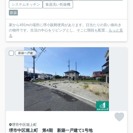
システムキッチン
食器洗い乾燥機
新築
家から491mの場所に堺小阪郵便局があります。日当たりの良い南向き
の物件です。生活の中心をリビングとし、そこに階段も配置...
もっと見
る
新築一戸建
堺市中区堀上町
堺市中区堀上町 第4期 新築一戸建て
1号地