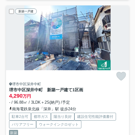
新築一戸建
堺市中区深井中町
堺市中区深井中町 新築一戸建て
1区画
4,290
万円
- / 96.88㎡ / 3LDK＋2S(納戸) /予定
南海電鉄泉北線「深井」駅 徒歩24分
駐車2台可
都市ガス
陽当り良好
建設住宅性能評価書付
バリアフリー
ウォークインクロゼット
新築