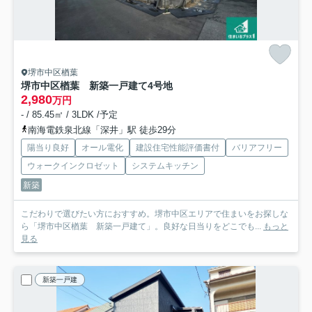
堺市中区楢葉
堺市中区楢葉 新築一戸建て
4号地
2,980
万円
- / 85.45㎡ / 3LDK /予定
南海電鉄泉北線「深井」駅 徒歩29分
陽当り良好
オール電化
建設住宅性能評価書付
バリアフリー
ウォークインクロゼット
システムキッチン
新築
こだわりで選びたい方におすすめ。堺市中区エリアで住まいをお探しな
ら「堺市中区楢葉 新築一戸建て」。良好な日当りをどこでも...
もっと
見る
新築一戸建