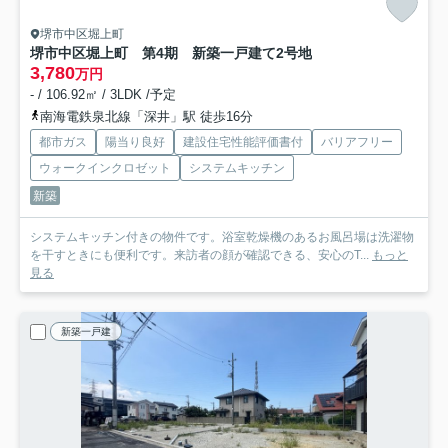
堺市中区堀上町
堺市中区堀上町 第4期 新築一戸建て
2号地
3,780
万円
- / 106.92㎡ / 3LDK /予定
南海電鉄泉北線「深井」駅 徒歩16分
都市ガス
陽当り良好
建設住宅性能評価書付
バリアフリー
ウォークインクロゼット
システムキッチン
新築
システムキッチン付きの物件です。浴室乾燥機のあるお風呂場は洗濯物
を干すときにも便利です。来訪者の顔が確認できる、安心のT...
もっと
見る
新築一戸建