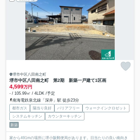
堺市中区八田南之町
堺市中区八田南之町 第2期 新築一戸建て
1区画
4,599
万円
- / 105.99㎡ / 4LDK /予定
南海電鉄泉北線「深井」駅 徒歩23分
都市ガス
陽当り良好
バリアフリー
ウォークインクロゼット
システムキッチン
カウンターキッチン
新築
家から491mの場所に堺小阪郵便局があります。日当たりの良い南向き