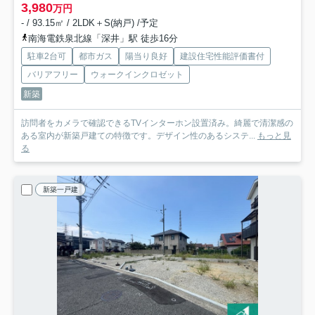
3,980
万円
- / 93.15㎡ / 2LDK＋S(納戸) /予定
南海電鉄泉北線「深井」駅 徒歩16分
駐車2台可
都市ガス
陽当り良好
建設住宅性能評価書付
バリアフリー
ウォークインクロゼット
新築
訪問者をカメラで確認できるTVインターホン設置済み。綺麗で清潔感の
ある室内が新築戸建ての特徴です。デザイン性のあるシステ...
もっと見
る
新築一戸建