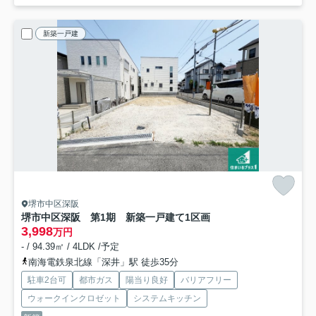
新築一戸建
堺市中区深阪
堺市中区深阪 第1期 新築一戸建て
1区画
3,998
万円
- / 94.39㎡ / 4LDK /予定
南海電鉄泉北線「深井」駅 徒歩35分
駐車2台可
都市ガス
陽当り良好
バリアフリー
ウォークインクロゼット
システムキッチン