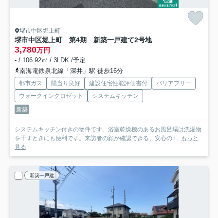
堺市中区堀上町
堺市中区堀上町 第4期 新築一戸建て
2号地
3,780
万円
- / 106.92㎡ / 3LDK /予定
南海電鉄泉北線「深井」駅 徒歩16分
都市ガス
陽当り良好
建設住宅性能評価書付
バリアフリー
ウォークインクロゼット
システムキッチン
新築
システムキッチン付きの物件です。浴室乾燥機のあるお風呂場は洗濯物
を干すときにも便利です。来訪者の顔が確認できる、安心のT...
もっと
見る
新築一戸建