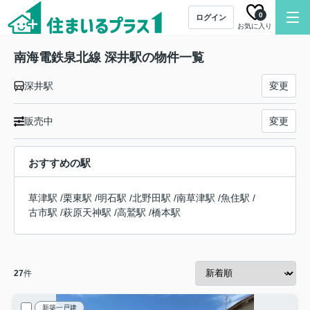
0
ログイン
お気に入り
南海電鉄泉北線 深井駅の物件一覧
深井駅
変更
販売中
変更
おすすめの駅
草津駅
/
栗東駅
/
明石駅
/
北野田駅
/
南草津駅
/
魚住駅
/
古市駅
/
萩原天神駅
/
高鷲駅
/
橋本駅
27
件
新築一戸建