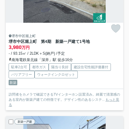
堺市中区堀上町
堺市中区堀上町 第4期 新築一戸建て
1号地
3,980
万円
- / 93.15㎡ / 2LDK＋S(納戸) /予定
南海電鉄泉北線「深井」駅 徒歩16分
駐車2台可
都市ガス
陽当り良好
建設住宅性能評価書付
バリアフリー
ウォークインクロゼット
新築
訪問者をカメラで確認できるTVインターホン設置済み。綺麗で清潔感の
ある室内が新築戸建ての特徴です。デザイン性のあるシステ...
もっと見
る
新築一戸建