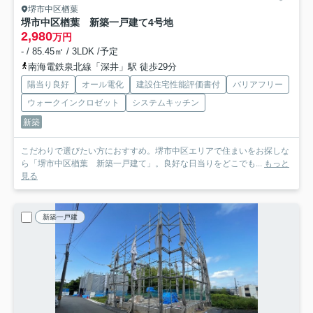
堺市中区楢葉
堺市中区楢葉 新築一戸建て
4号地
2,980
万円
- / 85.45㎡ / 3LDK /予定
南海電鉄泉北線「深井」駅 徒歩29分
陽当り良好
オール電化
建設住宅性能評価書付
バリアフリー
ウォークインクロゼット
システムキッチン
新築
こだわりで選びたい方におすすめ。堺市中区エリアで住まいをお探しな
ら「堺市中区楢葉 新築一戸建て」。良好な日当りをどこでも...
もっと
見る
新築一戸建