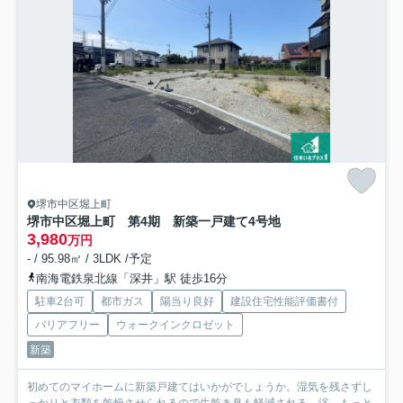
堺市中区堀上町
堺市中区堀上町 第4期 新築一戸建て
4号地
3,980
万円
- / 95.98㎡ / 3LDK /予定
南海電鉄泉北線「深井」駅 徒歩16分
駐車2台可
都市ガス
陽当り良好
建設住宅性能評価書付
バリアフリー
ウォークインクロゼット
新築
初めてのマイホームに新築戸建てはいかがでしょうか。湿気を残さずし