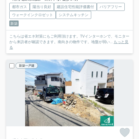
都市ガス
陽当り良好
建設住宅性能評価書付
バリアフリー
ウォークインクロゼット
システムキッチン
新築
こちらは省エネ対策にもご利用頂けます。TVインターホンで、モニター
から来訪者が確認できます。南向きの物件です。地盤が弱い...
もっと見
る
新築一戸建