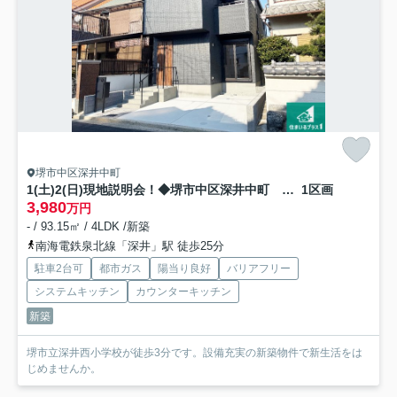
堺市中区深井中町
1(土)2(日)現地説明会！◆堺市中区深井中町 限定1邸
1区画
3,980
万円
- / 93.15㎡ / 4LDK /新築
南海電鉄泉北線「深井」駅 徒歩25分
駐車2台可
都市ガス
陽当り良好
バリアフリー
システムキッチン
カウンターキッチン
新築
堺市立深井西小学校が徒歩3分です。設備充実の新築物件で新生活をは
じめませんか。