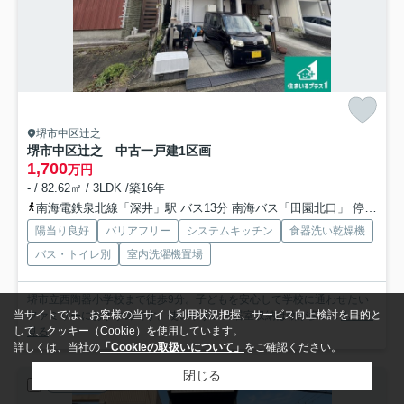
堺市中区辻之
堺市中区辻之 中古一戸建
1区画
1,700
万円
- / 82.62㎡ / 3LDK /築16年
南海電鉄泉北線「深井」駅 バス13分 南海バス「田園北口」 停歩1分
陽当り良好
バリアフリー
システムキッチン
食器洗い乾燥機
バス・トイレ別
室内洗濯機置場
堺市立西陶器小学校まで徒歩9分。子どもを安心して学校に通わせたい
当サイトでは、お客様の当サイト利用状況把握、サービス向上検討を目的と
ファミリーにおすすめです。使いやすい全居室収納は物が多い...
もっと
して、クッキー（Cookie）を使用しています。
見る
詳しくは、当社の
「Cookieの取扱いについて」
をご確認ください。
閉じる
中古一戸建