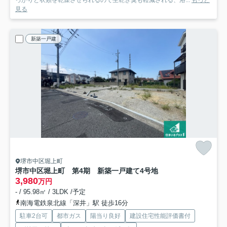
っかりと衣類を乾燥させられるので生乾き臭も軽減される、浴...
もっと
見る
新築一戸建
堺市中区堀上町
堺市中区堀上町 第4期 新築一戸建て
4号地
3,980
万円
- / 95.98㎡ / 3LDK /予定
南海電鉄泉北線「深井」駅 徒歩16分
駐車2台可
都市ガス
陽当り良好
建設住宅性能評価書付