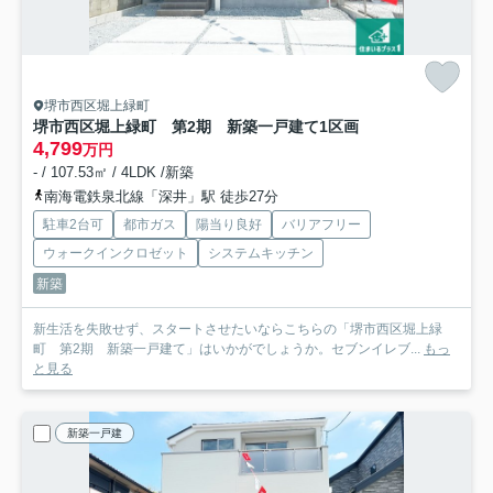
堺市西区堀上緑町
堺市西区堀上緑町 第2期 新築一戸建て
1区画
4,799
万円
- / 107.53㎡ / 4LDK /新築
南海電鉄泉北線「深井」駅 徒歩27分
駐車2台可
都市ガス
陽当り良好
バリアフリー
ウォークインクロゼット
システムキッチン
新築
新生活を失敗せず、スタートさせたいならこちらの「堺市西区堀上緑
町 第2期 新築一戸建て」はいかがでしょうか。セブンイレブ...
もっ
と見る
新築一戸建