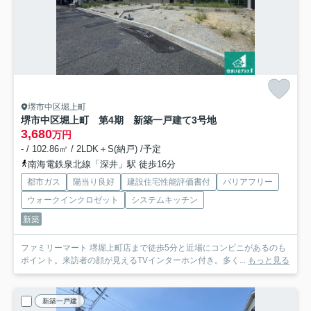
堺市中区堀上町
堺市中区堀上町 第4期 新築一戸建て
3号地
3,680
万円
- / 102.86㎡ / 2LDK＋S(納戸) /予定
南海電鉄泉北線「深井」駅 徒歩16分
都市ガス
陽当り良好
建設住宅性能評価書付
バリアフリー
ウォークインクロゼット
システムキッチン
新築
ファミリーマート 堺堀上町店まで徒歩5分と近場にコンビニがあるのも
ポイント。来訪者の顔が見えるTVインターホン付き。多く...
もっと見る
新築一戸建