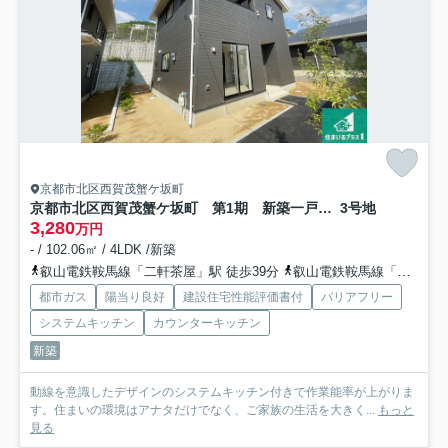
京都市北区西賀茂蟹ケ坂町
京都市北区西賀茂蟹ケ坂町 第1期 新築一戸建て
3号地
3,280
万円
- / 102.06㎡ / 4LDK /新築
叡山電鉄鞍馬線「二軒茶屋」駅 徒歩39分
叡山電鉄鞍馬線「京都精華大前」駅 徒歩43分
都市ガス
陽当り良好
建設住宅性能評価書付
バリアフリー
システムキッチン
カウンターキッチン
新築
動線を意識したデザインのシステムキッチン付きで作業能率が上がりま
す。住まいの環境はアナタだけでなく、ご家族の生活を大きく...
もっと
見る