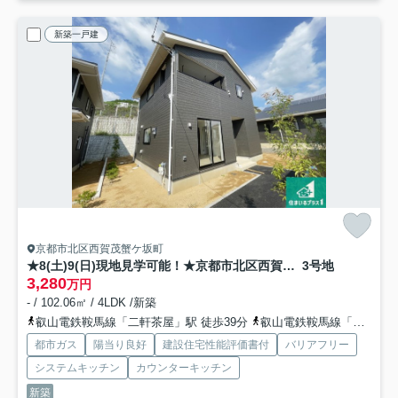
新築一戸建
京都市北区西賀茂蟹ケ坂町
★8(土)9(日)現地見学可能！★京都市北区西賀茂蟹ケ坂町 ラスト1邸
3号地
3,280
万円
- / 102.06㎡ / 4LDK /新築
叡山電鉄鞍馬線「二軒茶屋」駅 徒歩39分
叡山電鉄鞍馬線「京都精華大前」駅 徒歩43分
都市ガス
陽当り良好
建設住宅性能評価書付
バリアフリー
システムキッチン
カウンターキッチン
新築