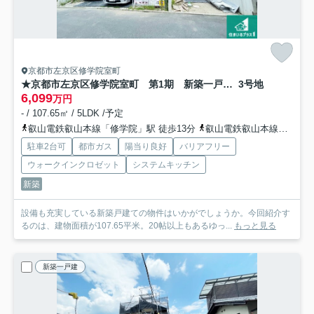
京都市左京区修学院室町
★京都市左京区修学院室町 第1期 新築一戸建て
3号地
6,099
万円
- / 107.65㎡ / 5LDK /予定
叡山電鉄叡山本線「修学院」駅 徒歩13分
叡山電鉄叡山本線「宝ケ池」駅 徒歩13分
駐車2台可
都市ガス
陽当り良好
バリアフリー
ウォークインクロゼット
システムキッチン
新築
設備も充実している新築戸建ての物件はいかがでしょうか。今回紹介す
るのは、建物面積が107.65平米。20帖以上もあるゆっ...
もっと見る
新築一戸建