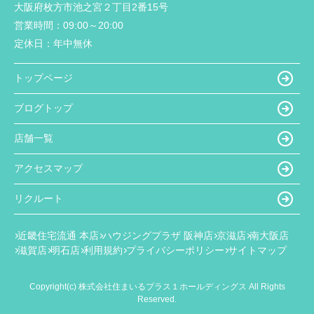
大阪府枚方市池之宮２丁目2番15号
営業時間：
09:00～20:00
定休日：
年中無休
トップページ
ブログトップ
店舗一覧
アクセスマップ
リクルート
近畿住宅流通 本店
ハウジングプラザ 阪神店
京滋店
南大阪店
滋賀店
明石店
利用規約
プライバシーポリシー
サイトマップ
Copyright(c) 株式会社住まいるプラス１ホールディングス All Rights
Reserved.