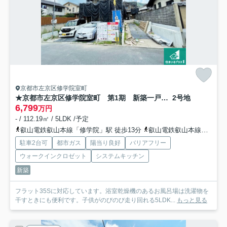
京都市左京区修学院室町
★京都市左京区修学院室町 第1期 新築一戸建て
2号地
6,799
万円
- / 112.19㎡ / 5LDK /予定
叡山電鉄叡山本線「修学院」駅 徒歩13分
叡山電鉄叡山本線「宝ケ池」駅 徒歩13分
駐車2台可
都市ガス
陽当り良好
バリアフリー
ウォークインクロゼット
システムキッチン
新築
フラット35Sに対応しています。浴室乾燥機のあるお風呂場は洗濯物を
干すときにも便利です。子供がのびのび走り回れる5LDK...
もっと見る