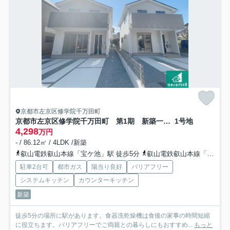
京都市左京区修学院千万田町
京都市左京区修学院千万田町 第1期 新築一戸建て
1号地
4,298
万円
- / 86.12㎡ / 4LDK /新築
叡山電鉄叡山本線「宝ケ池」駅 徒歩5分
叡山電鉄叡山本線「三宅八幡」駅 徒歩13分
駐車2台可
都市ガス
陽当り良好
バリアフリー
システムキッチン
カウンターキッチン
新築
徒歩5分の場所に駅があります。食器洗乾燥機は食後の家事の時間短縮
に役立ちます。バリアフリーでご両親との暮らしにもおすすめ...
もっと