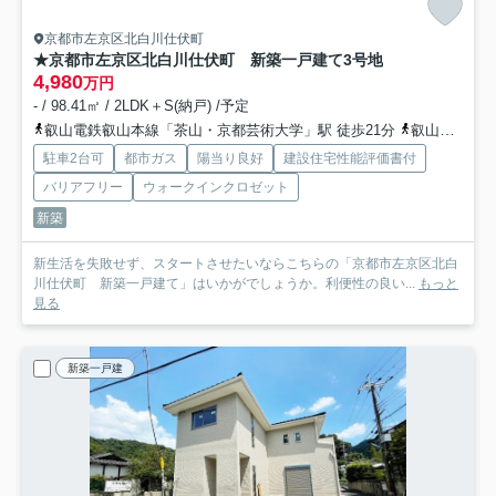
京都市左京区北白川仕伏町
★京都市左京区北白川仕伏町 新築一戸建て
3号地
4,980
万円
- / 98.41㎡ / 2LDK＋S(納戸) /予定
叡山電鉄叡山本線「茶山・京都芸術大学」駅 徒歩21分
叡山電鉄叡山本線「元田中」駅 徒歩22分
駐車2台可
都市ガス
陽当り良好
建設住宅性能評価書付
バリアフリー
ウォークインクロゼット
新築
新生活を失敗せず、スタートさせたいならこちらの「京都市左京区北白
川仕伏町 新築一戸建て」はいかがでしょうか。利便性の良い...
もっと
見る
新築一戸建