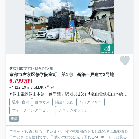
京都市左京区修学院室町
京都市左京区修学院室町 第1期 新築一戸建て
2号地
6,799
万円
- / 112.19㎡ / 5LDK /予定
叡山電鉄叡山本線「修学院」駅 徒歩13分
叡山電鉄叡山本線「宝ケ池」駅 徒歩13分
駐車2台可
都市ガス
陽当り良好
バリアフリー
ウォークインクロゼット
システムキッチン
新築
フラット35Sに対応しています。浴室乾燥機のあるお風呂場は洗濯物を
干すときにも便利です。子供がのびのび走り回れる5LDK...
もっと見る