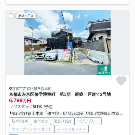
新築一戸建
京都市左京区修学院室町
京都市左京区修学院室町 第1期 新築一戸建て
2号地
6,799
万円
- / 112.19㎡ / 5LDK /予定
叡山電鉄叡山本線「修学院」駅 徒歩13分
叡山電鉄叡山本線「宝ケ池」駅 徒歩13分
駐車2台可
都市ガス
陽当り良好
バリアフリー
ウォークインクロゼット
システムキッチン