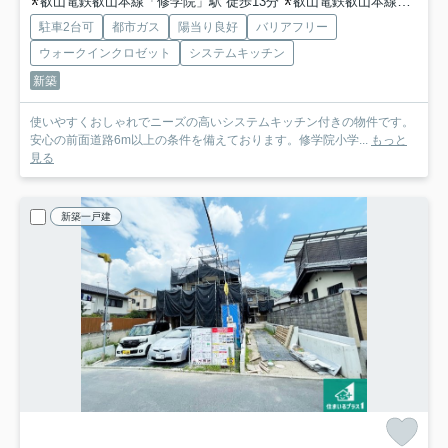
叡山電鉄叡山本線「修学院」駅 徒歩13分
叡山電鉄叡山本線「宝ケ池」駅 徒歩13分
駐車2台可
都市ガス
陽当り良好
バリアフリー
ウォークインクロゼット
システムキッチン
新築
使いやすくおしゃれでニーズの高いシステムキッチン付きの物件です。
安心の前面道路6m以上の条件を備えております。修学院小学...
もっと
見る
新築一戸建