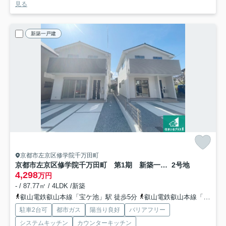
見る
新築一戸建
京都市左京区修学院千万田町
京都市左京区修学院千万田町 第1期 新築一戸建て
2号地
4,298
万円
- / 87.77㎡ / 4LDK /新築
叡山電鉄叡山本線「宝ケ池」駅 徒歩5分
叡山電鉄叡山本線「三宅八幡」駅 徒歩13分
駐車2台可
都市ガス
陽当り良好
バリアフリー
システムキッチン
カウンターキッチン