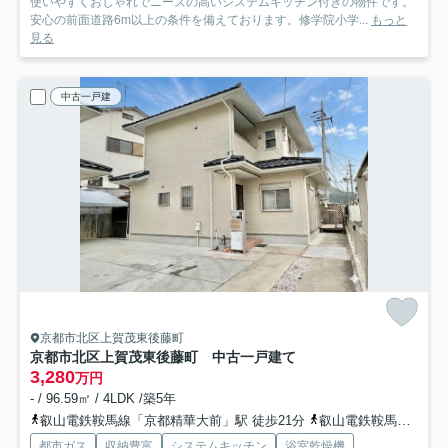
使いやすくおしゃれでニーズの高いシステムキッチン付きの物件です。
安心の前面道路6m以上の条件を備えております。修学院小学...
もっと
見る
中古一戸建
京都市北区上賀茂東後藤町
京都市北区上賀茂東後藤町 中古一戸建て
3,280
万円
- / 96.59㎡ / 4LDK /築5年
叡山電鉄鞍馬線「京都精華大前」駅 徒歩21分
叡山電鉄鞍馬線「二軒茶屋」駅 徒歩24分
都市ガス
収納豊富
システムキッチン
浴室乾燥機