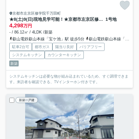
京都市左京区修学院千万田町
★8(土)9(日)現地見学可能！★京都市左京区修学院千万田町 全2邸
1号地
4,298
万円
- / 86.12㎡ / 4LDK /新築
叡山電鉄叡山本線「宝ケ池」駅 徒歩5分
叡山電鉄叡山本線「三宅八幡」駅 徒歩13分
駐車2台可
都市ガス
陽当り良好
バリアフリー
システムキッチン
カウンターキッチン
新築
システムキッチンは必要な物が組み込まれているため、すぐ調理できま
す。来訪者を確認できる、TVインターホン付きです。
新築一戸建