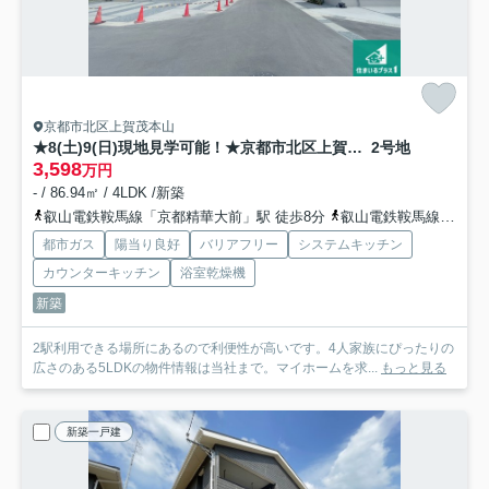
京都市北区上賀茂本山
★8(土)9(日)現地見学可能！★京都市北区上賀茂本山 全11邸
2号地
3,598
万円
- / 86.94㎡ / 4LDK /新築
叡山電鉄鞍馬線「京都精華大前」駅 徒歩8分
叡山電鉄鞍馬線「二軒茶屋」駅 徒歩9分
都市ガス
陽当り良好
バリアフリー
システムキッチン
カウンターキッチン
浴室乾燥機
新築
2駅利用できる場所にあるので利便性が高いです。4人家族にぴったりの
広さのある5LDKの物件情報は当社まで。マイホームを求...
もっと見る
新築一戸建