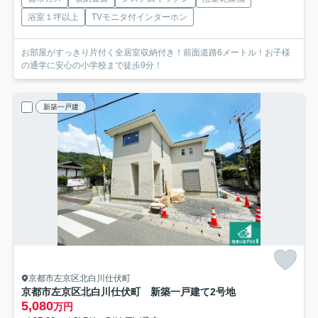
浴室１坪以上
TVモニタ付インターホン
お部屋がすっきり片付く全居室収納付き！前面道路6メートル！お子様
の通学に安心の小学校まで徒歩9分！
新築一戸建
京都市左京区北白川仕伏町
京都市左京区北白川仕伏町 新築一戸建て
2号地
5,080
万円