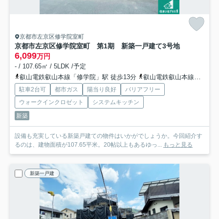
京都市左京区修学院室町
京都市左京区修学院室町 第1期 新築一戸建て
3号地
6,099
万円
- / 107.65㎡ / 5LDK /予定
叡山電鉄叡山本線「修学院」駅 徒歩13分
叡山電鉄叡山本線「宝ケ池」駅 徒歩13分
駐車2台可
都市ガス
陽当り良好
バリアフリー
ウォークインクロゼット
システムキッチン
新築
設備も充実している新築戸建ての物件はいかがでしょうか。今回紹介す
るのは、建物面積が107.65平米。20帖以上もあるゆっ...
もっと見る
新築一戸建