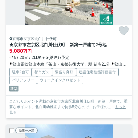
京都市左京区北白川仕伏町
★京都市左京区北白川仕伏町 新築一戸建て
2号地
5,080
万円
- / 97.20㎡ / 2LDK＋S(納戸) /予定
叡山電鉄叡山本線「茶山・京都芸術大学」駅 徒歩21分
叡山電鉄叡山本線「元田中」駅 徒歩22分
駐車2台可
都市ガス
陽当り良好
建設住宅性能評価書付
バリアフリー
ウォークインクロゼット
新築
こだわりポイント満載の京都市左京区北白川仕伏町 新築一戸建て。重
要なポイント。北白川幼稚園まで徒歩5分なので、お子様のこ...
もっと
見る
新築一戸建