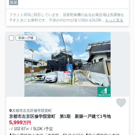
新築
フラット35Sに対応しています。浴室乾燥機のあるお風呂場は洗濯物を
干すときにも便利です。子供がのびのび走り回れる5LDK...
もっと見る
新築一戸建
京都市左京区修学院室町
京都市左京区修学院室町 第1期 新築一戸建て
1号地
5,999
万円
- / 102.67㎡ / 5LDK /予定