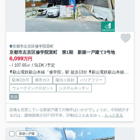
京都市左京区修学院室町
京都市左京区修学院室町 第1期 新築一戸建て
3号地
6,099
万円
- / 107.65㎡ / 5LDK /予定
叡山電鉄叡山本線「修学院」駅 徒歩13分
叡山電鉄叡山本線「宝ケ池」駅 徒歩13分
駐車2台可
都市ガス
陽当り良好
バリアフリー
ウォークインクロゼット
システムキッチン
新築
設備も充実している新築戸建ての物件はいかがでしょうか。今回紹介す
るのは、建物面積が107.65平米。20帖以上もあるゆっ...
もっと見る
新築一戸建