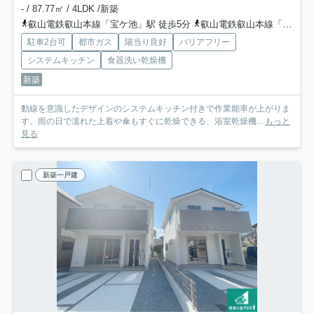
- / 87.77㎡ / 4LDK /新築
叡山電鉄叡山本線「宝ケ池」駅 徒歩5分
叡山電鉄叡山本線「三宅八幡」駅 徒歩13分
駐車2台可
都市ガス
陽当り良好
バリアフリー
システムキッチン
食器洗い乾燥機
新築
動線を意識したデザインのシステムキッチン付きで作業能率が上がりま
す。雨の日で濡れた上着や傘もすぐに乾燥できる、浴室乾燥機...
もっと
見る
新築一戸建