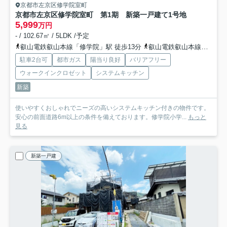
京都市左京区修学院室町
京都市左京区修学院室町 第1期 新築一戸建て
1号地
5,999
万円
- / 102.67㎡ / 5LDK /予定
叡山電鉄叡山本線「修学院」駅 徒歩13分
叡山電鉄叡山本線「宝ケ池」駅 徒歩13分
駐車2台可
都市ガス
陽当り良好
バリアフリー
ウォークインクロゼット
システムキッチン
新築
使いやすくおしゃれでニーズの高いシステムキッチン付きの物件です。
安心の前面道路6m以上の条件を備えております。修学院小学...
もっと
見る
新築一戸建