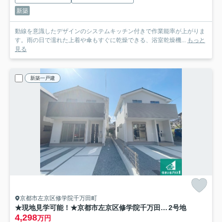
新築
動線を意識したデザインのシステムキッチン付きで作業能率が上がりま
す。雨の日で濡れた上着や傘もすぐに乾燥できる、浴室乾燥機...
もっと
見る
新築一戸建
京都市左京区修学院千万田町
★現地見学可能！★京都市左京区修学院千万田町 第1期 新築一戸建て
2号地
4,298
万円