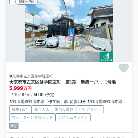
新築一戸建
京都市左京区修学院室町
★京都市左京区修学院室町 第1期 新築一戸建て
1号地
5,999
万円
- / 102.67㎡ / 5LDK /予定
叡山電鉄叡山本線「修学院」駅 徒歩13分
叡山電鉄叡山本線「宝ケ池」駅 徒歩13分
駐車2台可
都市ガス
陽当り良好
バリアフリー
ウォークインクロゼット
システムキッチン
新築