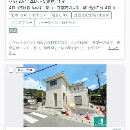
- / 97.20㎡ / 2LDK＋S(納戸) /予定
叡山電鉄叡山本線「茶山・京都芸術大学」駅 徒歩21分
叡山電鉄叡山本線「元田中」駅 徒歩22分
駐車2台可
都市ガス
陽当り良好
建設住宅性能評価書付
バリアフリー
ウォークインクロゼット
新築
こだわりポイント満載の京都市左京区北白川仕伏町 新築一戸建て。重
要なポイント。北白川幼稚園まで徒歩5分なので、お子様のこ...
もっと
見る
新築一戸建