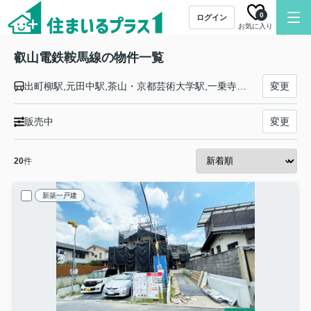
0
ログイン
お気に入り
叡山電鉄鞍馬線の物件一覧
出町柳駅,元田中駅,茶山・京都芸術大学駅,一乗寺駅,修学院駅,宝ケ池駅,八幡前駅,岩倉駅,木野駅,京都精華大前駅,二軒茶屋駅,市原駅,二ノ瀬駅,貴船口駅,鞍馬駅,三宅八幡駅,八瀬比叡山口駅
変更
販売中
変更
20
件
新築一戸建