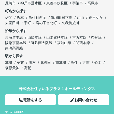
尼崎市
神戸市垂水区
京都市伏見区
宇治市
高槻市
町名から探す
雄琴
坂本
魚住町西岡
道場町日下部
西山
香里ケ丘
東園田町
千町
鹿の子台北町
久我御旅町
沿線から探す
東海道本線
山陽本線
山陽電鉄本線
京阪本線
奈良線
阪急京都本線
近鉄南大阪線
福知山線
関西本線
南海高野線
駅から探す
草津
栗東
明石
北野田
南草津
魚住
古市
橋本
萩原天神
高鷲
株式会社住まいるプラス１ホールディングス
電話をする
お問い合わせ
〒573-0005