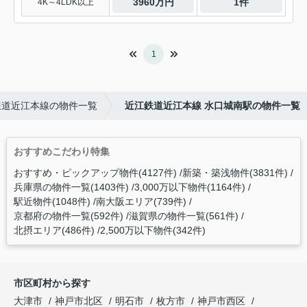
3960万円
1件
4K～4LDK以上
1
鉄道近江本線の物件一覧
近江鉄道近江本線 水口城南駅の物件一覧
おすすめこだわり特集
おすすめ・ピックアップ物件(4127件)
新築・築浅物件(3831件)
兵庫県の物件一覧(1403件)
3,000万以下物件(1164件)
駅近物件(1048件)
南大阪エリア(739件)
京都府の物件一覧(592件)
滋賀県の物件一覧(561件)
北摂エリア(486件)
2,500万以下物件(342件)
市区町村から探す
大津市
神戸市北区
明石市
枚方市
神戸市西区