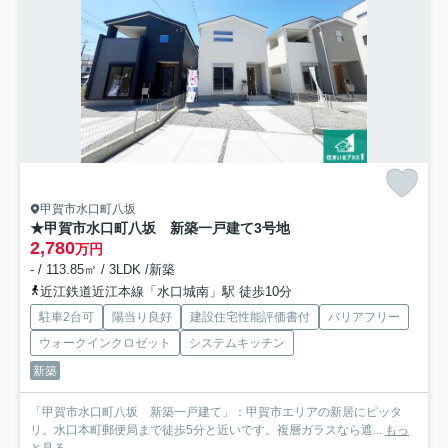
甲賀市水口町八坂
★甲賀市水口町八坂 新築一戸建て
3号地
2,780
万円
- / 113.85㎡ / 3LDK /新築
近江鉄道近江本線「水口城南」駅 徒歩10分
駐車2台可
陽当り良好
建設住宅性能評価書付
バリアフリー
ウォークインクロゼット
システムキッチン
新築
「甲賀市水口町八坂 新築一戸建て」：甲賀市エリアの新居にピッタ
リ。水口本町郵便局まで徒歩5分と近いです。複層ガラスなら遮...
もっ