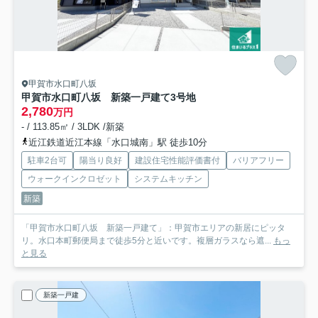
甲賀市水口町八坂
甲賀市水口町八坂 新築一戸建て
3号地
2,780
万円
- / 113.85㎡ / 3LDK /新築
近江鉄道近江本線「水口城南」駅 徒歩10分
駐車2台可
陽当り良好
建設住宅性能評価書付
バリアフリー
ウォークインクロゼット
システムキッチン
新築
「甲賀市水口町八坂 新築一戸建て」：甲賀市エリアの新居にピッタ
リ。水口本町郵便局まで徒歩5分と近いです。複層ガラスなら遮...
もっ
と見る
新築一戸建