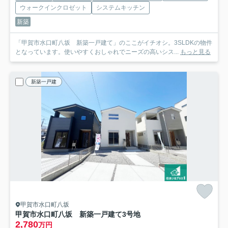
ウォークインクロゼット
システムキッチン
新築
「甲賀市水口町八坂 新築一戸建て」のここがイチオシ。3SLDKの物件
となっています。使いやすくおしゃれでニーズの高いシス...
もっと見る
新築一戸建
甲賀市水口町八坂
甲賀市水口町八坂 新築一戸建て
3号地
2,780
万円