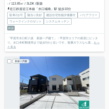
- / 113.85㎡ / 3LDK /新築
近江鉄道近江本線「水口城南」駅 徒歩10分
駐車2台可
陽当り良好
建設住宅性能評価書付
バリアフリー
ウォークインクロゼット
システムキッチン
新築
「甲賀市水口町八坂 新築一戸建て」：甲賀市エリアの新居にピッタ
リ。水口本町郵便局まで徒歩5分と近いです。複層ガラスなら遮...
もっ
と見る
新築一戸建