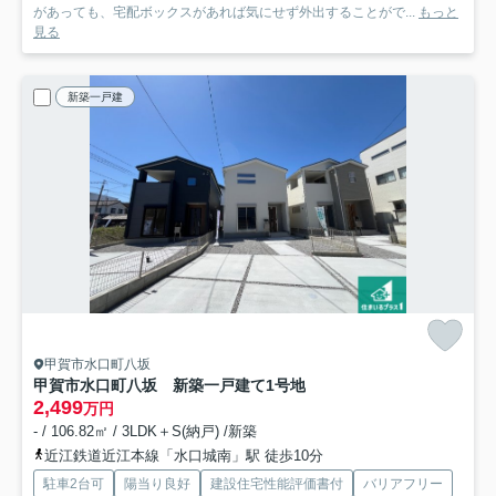
があっても、宅配ボックスがあれば気にせず外出することがで...
もっと
見る
新築一戸建
甲賀市水口町八坂
甲賀市水口町八坂 新築一戸建て
1号地
2,499
万円
- / 106.82㎡ / 3LDK＋S(納戸) /新築
近江鉄道近江本線「水口城南」駅 徒歩10分
駐車2台可
陽当り良好
建設住宅性能評価書付
バリアフリー