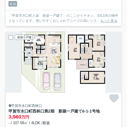
新築
「甲賀市水口町八坂 新築一戸建て」のここがイチオシ。3SLDKの物件
となっています。使いやすくおしゃれでニーズの高いシス...
もっと見る
新築一戸建
甲賀市水口町西林口
甲賀市水口町西林口第2期 新築一戸建て
6-1-1号地
3,960
万円
- / 107.58㎡ / 4LDK /新築