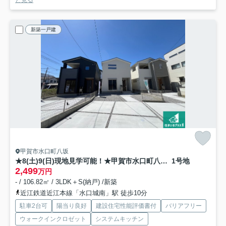
と見る
新築一戸建
甲賀市水口町八坂
★8(土)9(日)現地見学可能！★甲賀市水口町八坂 全3邸
1号地
2,499
万円
- / 106.82㎡ / 3LDK＋S(納戸) /新築
近江鉄道近江本線「水口城南」駅 徒歩10分
駐車2台可
陽当り良好
建設住宅性能評価書付
バリアフリー
ウォークインクロゼット
システムキッチン