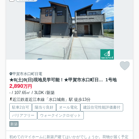
甲賀市水口町日電
★8(土)9(日)現地見学可能！★甲賀市水口町日電 全2邸
1号地
2,890
万円
- / 107.65㎡ / 3LDK /新築
近江鉄道近江本線「水口城南」駅 徒歩13分
駐車2台可
陽当り良好
オール電化
建設住宅性能評価書付
バリアフリー
ウォークインクロゼット
新築
初めてのマイホームに新築戸建てはいかがでしょうか。荷物が届く予定