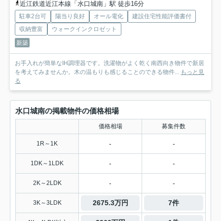
近江鉄道近江本線「水口城南」駅 徒歩16分
駐車2台可
陽当り良好
オール電化
建設住宅性能評価書付
収納豊富
ウォークインクロゼット
新築
お手入れが簡単なIH調理器です。洗濯物がよく乾く南西向き物件で新居
を考えてみませんか。木の温もりも感じることのできる物件...
もっと見
る
水口城南の掲載物件の価格相場
価格相場
募集件数
-
-
1R～1K
-
-
1DK～1LDK
-
-
2K～2LDK
2675.3万円
7件
3K～3LDK