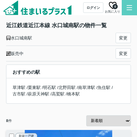
0
ログイン
お気に入り
近江鉄道近江本線 水口城南駅の物件一覧
水口城南駅
変更
販売中
変更
おすすめの駅
草津駅
/
栗東駅
/
明石駅
/
北野田駅
/
南草津駅
/
魚住駅
/
古市駅
/
萩原天神駅
/
高鷲駅
/
橋本駅
8
件
新築一戸建