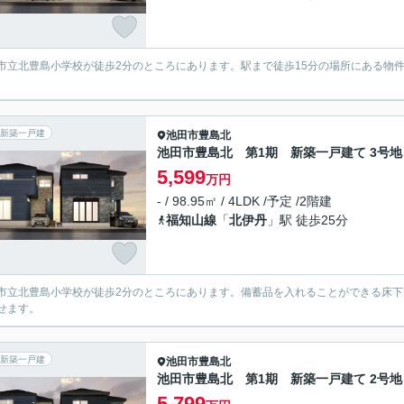
市立北豊島小学校が徒歩2分のところにあります。駅まで徒歩15分の場所にある物
。
新築一戸建
池田市
豊島北
池田市豊島北 第1期 新築一戸建て 3号地
5,599
万円
- / 98.95㎡ / 4LDK /予定 /2階建
福知山線
「
北伊丹
」駅 徒歩25分
市立北豊島小学校が徒歩2分のところにあります。備蓄品を入れることができる床下
せます。
新築一戸建
池田市
豊島北
池田市豊島北 第1期 新築一戸建て 2号地
5,799