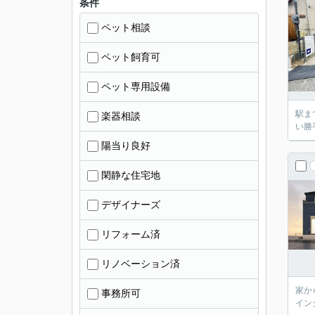
条件
ペット相談
ペット飼育可
ペット専用設備
駅ま
楽器相談
い勝
陽当り良好
閑静な住宅地
デザイナーズ
リフォーム済
リノベーション済
家か
事務所可
イン