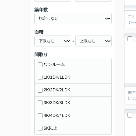
築年数
ファ
はみ
面積
～
間取り
ワンルーム
1K/1DK/1LDK
2K/2DK/2LDK
来訪
しで
3K/3DK/3LDK
4K/4DK/4LDK
5K以上