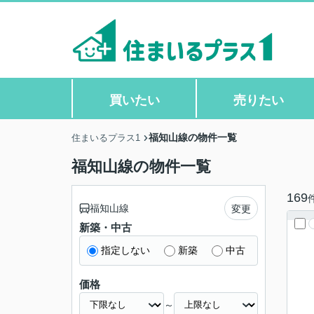
買いたい
売りたい
福知山線の物件一覧
住まいるプラス1
福知山線の物件一覧
169
福知山線
変更
新築・中古
指定しない
新築
中古
価格
～