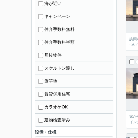
海が近い
キャンペーン
仲介手数料無料
訪問
仲介手数料半額
つい
居抜物件
スケルトン渡し
旗竿地
賃貸併用住宅
カラオケOK
家か
建物検査済み
イン
設備・仕様