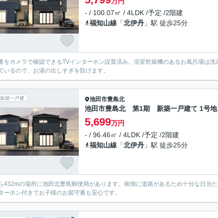
万円
- / 100.07㎡ / 4LDK /予定 /2階建
福知山線
「
北伊丹
」駅 徒歩25分
者をカメラで確認できるTVインターホン設置済み。浴室乾燥機のあるお風呂場は洗
ているので、お湯の出しすぎを防げます。
新築一戸建
池田市
豊島北
池田市豊島北 第1期 新築一戸建て 1号地
5,699
万円
- / 96.46㎡ / 4LDK /予定 /2階建
福知山線
「
北伊丹
」駅 徒歩25分
ら432mの場所に池田北豊島郵便局があります。南側に道路があるため十分な日当た
ターホン付きでお子様のお留守番も安心です。