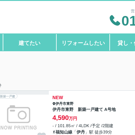
営
0
建てたい
リフォームしたい
貸し・
件
新築一戸建
NEW
伊丹市
東野
伊丹市東野 新築一戸建て A号地
4,590
万円
- / 101.85㎡ / 4LDK /予定 /2階建
福知山線
「
伊丹
」駅 徒歩39分