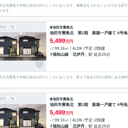
市立北豊島小学校が徒歩2分のところにあります。備蓄品を入れることができる床下
せます。
新築一戸建
池田市
豊島北
池田市豊島北 第1期 新築一戸建て 4号地
5,499
万円
- / 99.16㎡ / 4LDK /予定 /2階建
福知山線
「
北伊丹
」駅 徒歩25分
市立北豊島小学校が徒歩2分のところにあります。駅まで徒歩15分の場所にある物
。
新築一戸建
池田市
豊島北
池田市豊島北 第1期 新築一戸建て 4号地
5,499
万円
- / 99.16㎡ / 4LDK /予定 /2階建
福知山線
「
北伊丹
」駅 徒歩25分