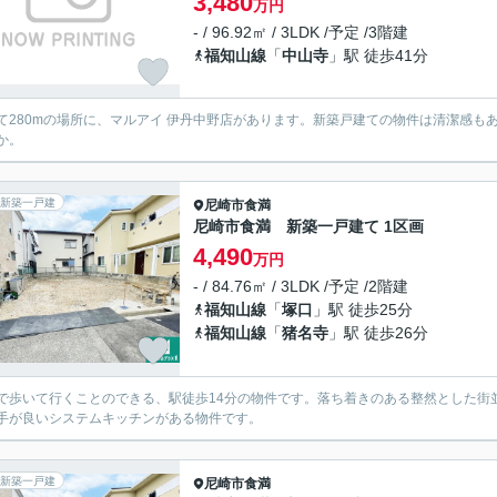
3,480
万円
- / 96.92㎡ / 3LDK /予定 /3階建
福知山線
「
中山寺
」駅 徒歩41分
て280mの場所に、マルアイ 伊丹中野店があります。新築戸建ての物件は清潔感もあ
か。
新築一戸建
尼崎市
食満
尼崎市食満 新築一戸建て 1区画
4,490
万円
- / 84.76㎡ / 3LDK /予定 /2階建
福知山線
「
塚口
」駅 徒歩25分
福知山線
「
猪名寺
」駅 徒歩26分
で歩いて行くことのできる、駅徒歩14分の物件です。落ち着きのある整然とした街並
手が良いシステムキッチンがある物件です。
新築一戸建
尼崎市
食満