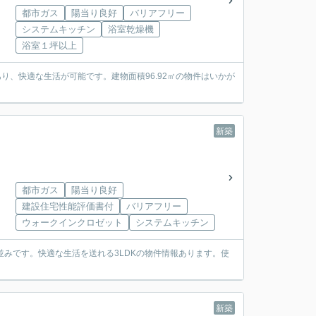
都市ガス
陽当り良好
バリアフリー
システムキッチン
浴室乾燥機
浴室１坪以上
り、快適な生活が可能です。建物面積96.92㎡の物件はいかが
新築
都市ガス
陽当り良好
建設住宅性能評価書付
バリアフリー
ウォークインクロゼット
システムキッチン
みです。快適な生活を送れる3LDKの物件情報あります。使
新築