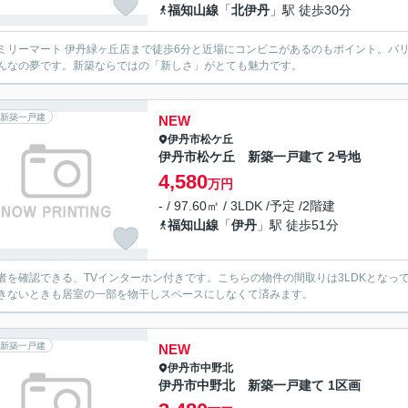
福知山線
「
北伊丹
」駅 徒歩30分
ミリーマート 伊丹緑ヶ丘店まで徒歩6分と近場にコンビニがあるのもポイント。バ
んなの夢です。新築ならではの「新しさ」がとても魅力です。
新築一戸建
NEW
伊丹市
松ケ丘
伊丹市松ケ丘 新築一戸建て 2号地
4,580
万円
- / 97.60㎡ / 3LDK /予定 /2階建
福知山線
「
伊丹
」駅 徒歩51分
者を確認できる、TVインターホン付きです。こちらの物件の間取りは3LDKとな
きないときも居室の一部を物干しスペースにしなくて済みます。
新築一戸建
NEW
伊丹市
中野北
伊丹市中野北 新築一戸建て 1区画