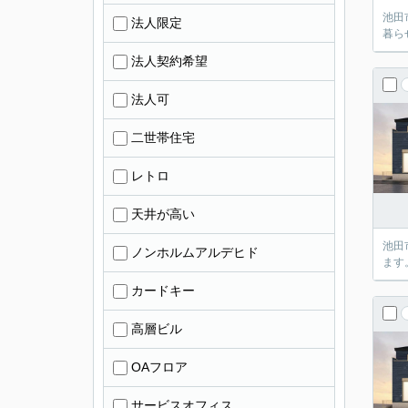
池田
法人限定
暮ら
法人契約希望
法人可
二世帯住宅
レトロ
天井が高い
池田
ノンホルムアルデヒド
ます
カードキー
高層ビル
OAフロア
サービスオフィス