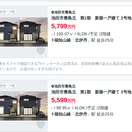
新築一戸建
池田市
豊島北
池田市豊島北 第1期 新築一戸建て 2号地
5,799
万円
- / 100.07㎡ / 4LDK /予定 /2階建
福知山線
「
北伊丹
」駅 徒歩25分
者をカメラで確認できるTVインターホン設置済み。浴室乾燥機のあるお風呂場は洗
ているので、お湯の出しすぎを防げます。
新築一戸建
池田市
豊島北
池田市豊島北 第1期 新築一戸建て 3号地
5,599
万円
- / 98.95㎡ / 4LDK /予定 /2階建
福知山線
「
北伊丹
」駅 徒歩25分