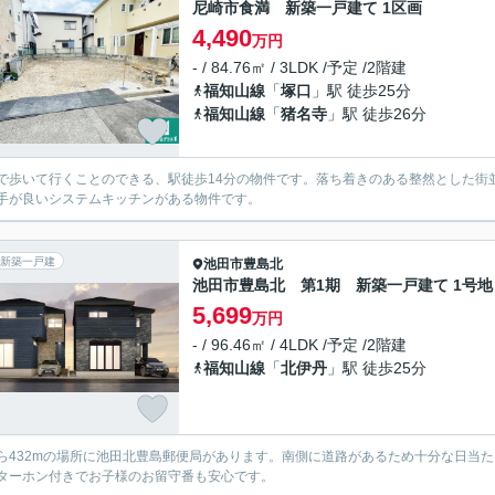
尼崎市食満 新築一戸建て 1区画
4,490
万円
- / 84.76㎡ / 3LDK /予定 /2階建
福知山線
「
塚口
」駅 徒歩25分
福知山線
「
猪名寺
」駅 徒歩26分
で歩いて行くことのできる、駅徒歩14分の物件です。落ち着きのある整然とした街並
手が良いシステムキッチンがある物件です。
新築一戸建
池田市
豊島北
池田市豊島北 第1期 新築一戸建て 1号地
5,699
万円
- / 96.46㎡ / 4LDK /予定 /2階建
福知山線
「
北伊丹
」駅 徒歩25分
ら432mの場所に池田北豊島郵便局があります。南側に道路があるため十分な日当た
ターホン付きでお子様のお留守番も安心です。