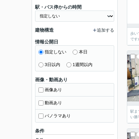
駅・バス停からの時間
建物構造
追加する
歩い
です
情報公開日
指定しない
本日
3日以内
1週間以内
画像・動画あり
画像あり
動画あり
駅ま
パノラマあり
い勝
条件