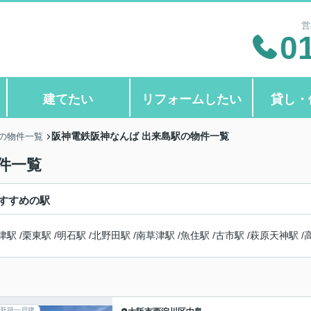
営
0
建てたい
リフォームしたい
貸し・
阪神電鉄阪神なんば 出来島駅の物件一覧
の物件一覧
件一覧
すすめの駅
津駅
/
栗東駅
/
明石駅
/
北野田駅
/
南草津駅
/
魚住駅
/
古市駅
/
萩原天神駅
/
新築一戸建