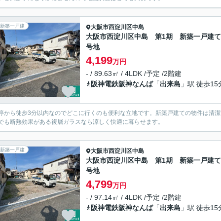
新築一戸建
大阪市西淀川区
中島
大阪市西淀川区中島 第1期 新築一戸建て 
号地
4,199
万円
- / 89.63㎡ / 4LDK /予定 /2階建
阪神電鉄阪神なんば
「
出来島
」駅 徒歩15
停から徒歩3分以内なのでどこに行くのも便利な立地です。新築戸建ての物件は清潔感
でも断熱効果がある複層ガラスなら涼しく快適に暮らせます。
新築一戸建
大阪市西淀川区
中島
大阪市西淀川区中島 第1期 新築一戸建て 
号地
4,799
万円
- / 97.14㎡ / 4LDK /予定 /2階建
阪神電鉄阪神なんば
「
出来島
」駅 徒歩15