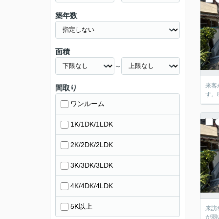
築年数
面積
～
来客
間取り
す。
ワンルーム
1K/1DK/1LDK
2K/2DK/2LDK
3K/3DK/3LDK
4K/4DK/4LDK
5K以上
来訪
が弱