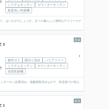
分
システムキッチン
カウンターキッチン
食器洗い乾燥機
建て」はいかがでしょうか。日々の暮らしに便利なデイリーカナ
新築
 2
都市ガス
陽当り良好
バリアフリー
システムキッチン
カウンターキッチン
分
浴室乾燥機
Vインターホン設置済み。地盤調査済みなので、防災面での安心
新築
 1