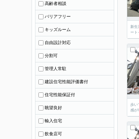
高齢者相談
バリアフリー
新生
キッズルーム
ート
自由設計対応
分割可
管理人常駐
建設住宅性能評価書付
住宅性能保証付
歩い
眺望良好
感が
輸入住宅
飲食店可