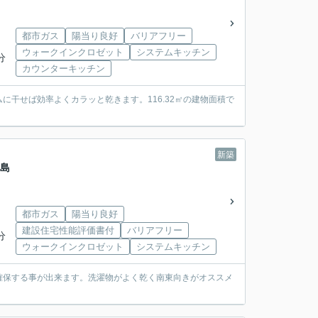
都市ガス
陽当り良好
バリアフリー
ウォークインクロゼット
システムキッチン
分
カウンターキッチン
干せば効率よくカラッと乾きます。116.32㎡の建物面積で
新築
初島
都市ガス
陽当り良好
建設住宅性能評価書付
バリアフリー
分
ウォークインクロゼット
システムキッチン
確保する事が出来ます。洗濯物がよく乾く南東向きがオススメ