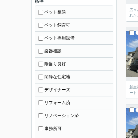
条件
広々
ペット相談
れた
ペット飼育可
ペット専用設備
楽器相談
陽当り良好
閑静な住宅地
新生
デザイナーズ
ート
リフォーム済
リノベーション済
事務所可