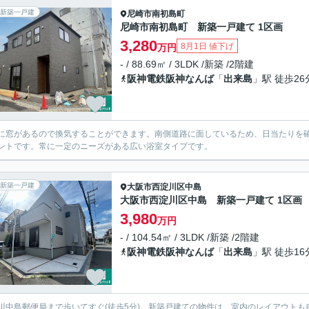
新築一戸建
尼崎市
南初島町
尼崎市南初島町 新築一戸建て 1区画
3,280
8月1日 値下げ
万円
- / 88.69㎡ / 3LDK /新築 /2階建
阪神電鉄阪神なんば
「
出来島
」駅 徒歩26
に窓があるので換気することができます。南側道路に面しているため、日当たりを
ントです。常に一定のニーズがある広い浴室タイプです。
新築一戸建
大阪市西淀川区
中島
大阪市西淀川区中島 新築一戸建て 1区画
3,980
万円
- / 104.54㎡ / 3LDK /新築 /2階建
阪神電鉄阪神なんば
「
出来島
」駅 徒歩16
川中島郵便局まで歩いてすぐ(徒歩5分)。新築戸建ての物件は、室内のレイアウト