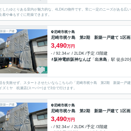
としたゆとりある室内が魅力的な、4LDKの物件です。常に一定のニーズがある広
上着や傘もすぐに乾燥できます。
新築一戸建
尼崎市
梶ケ島
尼崎市梶ケ島 第2期 新築一戸建て 1区画
3,490
万円
- / 92.34㎡ / 2LDK /予定 /3階建
阪神電鉄阪神なんば
「
出来島
」駅 徒歩20
活を失敗せず、スタートさせたいならこちらの「尼崎市梶ケ島 第2期 新築一戸
イズミヤ 杭瀬店(スーパー)まで3分で行けます。
新築一戸建
尼崎市
梶ケ島
尼崎市梶ケ島 第2期 新築一戸建て 1区画
3,490
万円
- / 92.34㎡ / 2LDK /予定 /3階建