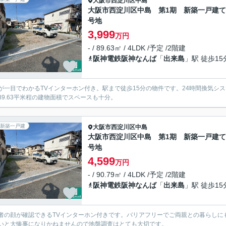
大阪市西淀川区
中島
大阪市西淀川区中島 第1期 新築一戸建て 
号地
3,999
万円
- / 89.63㎡ / 4LDK /予定 /2階建
阪神電鉄阪神なんば
「
出来島
」駅 徒歩15
が一目でわかるTVインターホン付き。駅まで徒歩15分の物件です。24時間換気シ
89.63平米程の建物面積でスペースも十分。
新築一戸建
大阪市西淀川区
中島
大阪市西淀川区中島 第1期 新築一戸建て 
号地
4,599
万円
- / 90.79㎡ / 4LDK /予定 /2階建
阪神電鉄阪神なんば
「
出来島
」駅 徒歩15
者の顔が確認できるTVインターホン付きです。バリアフリーでご両親との暮らしに
いと大惨事になりかねませんので地盤調査はとても大切です。