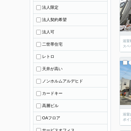
法人限定
法人契約希望
法人可
浴室
二世帯住宅
スペ
レトロ
天井が高い
ノンホルムアルデヒド
カードキー
高層ビル
浴室
OAフロア
ポイ
サービスオフィス