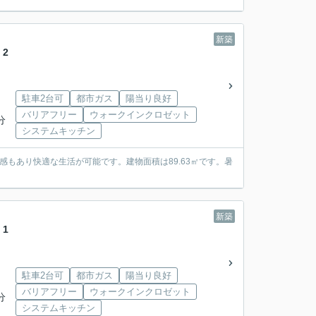
新築
2
駐車2台可
都市ガス
陽当り良好
バリアフリー
ウォークインクロゼット
分
システムキッチン
もあり快適な生活が可能です。建物面積は89.63㎡です。暑
新築
1
駐車2台可
都市ガス
陽当り良好
バリアフリー
ウォークインクロゼット
分
システムキッチン