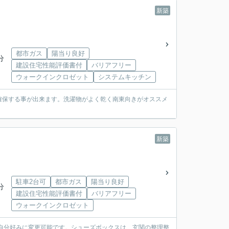
新築
都市ガス
陽当り良好
分
建設住宅性能評価書付
バリアフリー
ウォークインクロゼット
システムキッチン
確保する事が出来ます。洗濯物がよく乾く南東向きがオススメ
新築
駐車2台可
都市ガス
陽当り良好
分
建設住宅性能評価書付
バリアフリー
ウォークインクロゼット
も自分好みに変更可能です。シューズボックスは、玄関の整理整