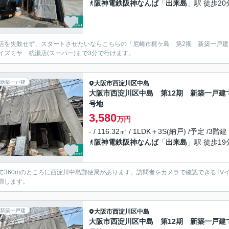
阪神電鉄阪神なんば
「
出来島
」駅 徒歩20
活を失敗せず、スタートさせたいならこちらの「尼崎市梶ケ島 第2期 新築一戸
イズミヤ 杭瀬店(スーパー)まで3分で行けます。
新築一戸建
大阪市西淀川区
中島
大阪市西淀川区中島 第12期 新築一戸建て
号地
3,580
万円
- / 116.32㎡ / 1LDK＋3S(納戸) /予定 /3階建
阪神電鉄阪神なんば
「
出来島
」駅 徒歩19
て360mのところに西淀川中島郵便局があります。訪問者をカメラで確認できるT
増します。
新築一戸建
大阪市西淀川区
中島
大阪市西淀川区中島 第12期 新築一戸建て