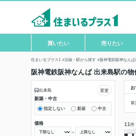
買いたい
売りたい
住まいるプラス1
沿線・駅から探す
阪神電鉄阪神なんば
阪神電鉄阪神なんば 出来島駅の物
お
出来島
変更
新築・中古
草
指定しない
新築
中古
価格
11
件
～