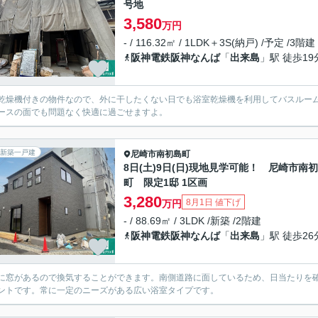
号地
3,580
万円
- / 116.32㎡ / 1LDK＋3S(納戸) /予定 /3階建
阪神電鉄阪神なんば
「
出来島
」駅 徒歩19
乾燥機付きの物件なので、外に干したくない日でも浴室乾燥機を利用してバスルームに
ースの面でも問題なく快適に過ごせますよ。
新築一戸建
尼崎市
南初島町
8日(土)9日(日)現地見学可能！ 尼崎市南
町 限定1邸 1区画
3,280
8月1日 値下げ
万円
- / 88.69㎡ / 3LDK /新築 /2階建
阪神電鉄阪神なんば
「
出来島
」駅 徒歩26
に窓があるので換気することができます。南側道路に面しているため、日当たりを
ントです。常に一定のニーズがある広い浴室タイプです。