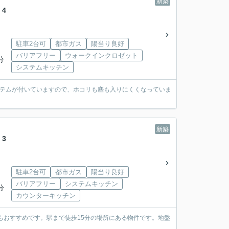
新築
4
駐車2台可
都市ガス
陽当り良好
バリアフリー
ウォークインクロゼット
分
システムキッチン
ステムが付いていますので、ホコリも塵も入りにくくなっていま
新築
3
駐車2台可
都市ガス
陽当り良好
バリアフリー
システムキッチン
分
カウンターキッチン
もおすすめです。駅まで徒歩15分の場所にある物件です。地盤