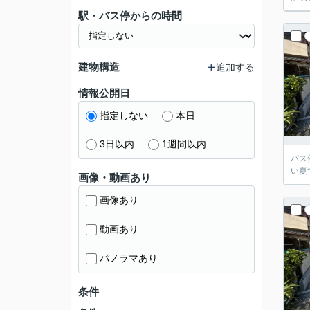
駅・バス停からの時間
建物構造
追加する
情報公開日
指定しない
本日
3日以内
1週間以内
バス
い夏
画像・動画あり
画像あり
動画あり
パノラマあり
条件