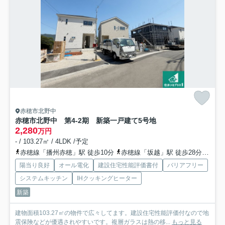
赤穂市北野中
赤穂市北野中 第4-2期 新築一戸建て
5号地
2,280
万円
- / 103.27㎡ / 4LDK /予定
赤穂線「播州赤穂」駅 徒歩10分
赤穂線「坂越」駅 徒歩28分
赤穂
陽当り良好
オール電化
建設住宅性能評価書付
バリアフリー
システムキッチン
IHクッキングヒーター
新築
建物面積103.27㎡の物件で広々してます。建設住宅性能評価付なので地
震保険などが優遇されやすいです。複層ガラスは熱の移...
もっと見る