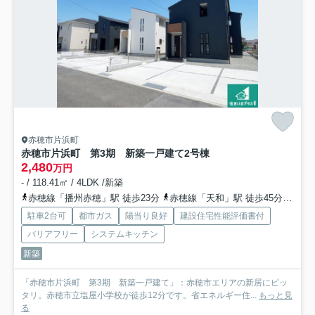
赤穂市片浜町
赤穂市片浜町 第3期 新築一戸建て
2号棟
2,480
万円
- / 118.41㎡ / 4LDK /新築
赤穂線「播州赤穂」駅 徒歩23分
赤穂線「天和」駅 徒歩45分
赤穂
駐車2台可
都市ガス
陽当り良好
建設住宅性能評価書付
バリアフリー
システムキッチン
新築
「赤穂市片浜町 第3期 新築一戸建て」：赤穂市エリアの新居にピッ
タリ。赤穂市立塩屋小学校が徒歩12分です。省エネルギー住...
もっと見
る