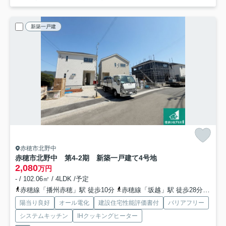
新築一戸建
赤穂市北野中
赤穂市北野中 第4-2期 新築一戸建て
4号地
2,080
万円
- / 102.06㎡ / 4LDK /予定
赤穂線「播州赤穂」駅 徒歩10分
赤穂線「坂越」駅 徒歩28分
赤穂
陽当り良好
オール電化
建設住宅性能評価書付
バリアフリー
システムキッチン
IHクッキングヒーター