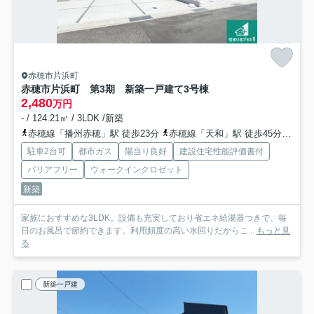
赤穂市片浜町
赤穂市片浜町 第3期 新築一戸建て
3号棟
2,480
万円
- / 124.21㎡ / 3LDK /新築
赤穂線「播州赤穂」駅 徒歩23分
赤穂線「天和」駅 徒歩45分
赤穂
駐車2台可
都市ガス
陽当り良好
建設住宅性能評価書付
バリアフリー
ウォークインクロゼット
新築
家族におすすめな3LDK。設備も充実しており省エネ給湯器つきで、毎
日のお風呂で節約できます。利用頻度の高い水回りだからこ...
もっと見
る
新築一戸建