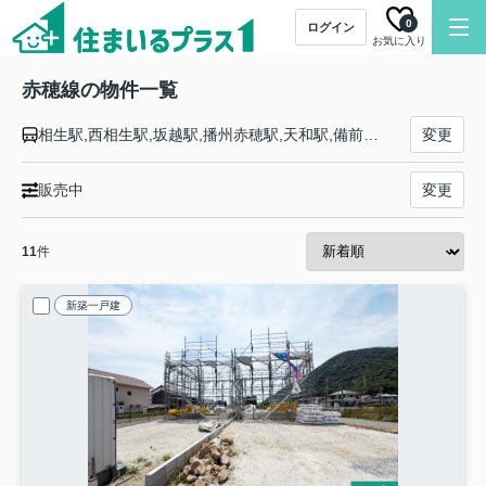
0
ログイン
お気に入り
赤穂線の物件一覧
相生駅,西相生駅,坂越駅,播州赤穂駅,天和駅,備前福河駅,寒河駅,日生駅,伊里駅,備前片上駅,西片上駅,伊部駅,香登駅,長船駅,邑久駅,大富駅,西大寺駅,大多羅駅,東岡山駅,高島駅,西川原駅,岡山駅
変更
販売中
変更
11
件
新築一戸建