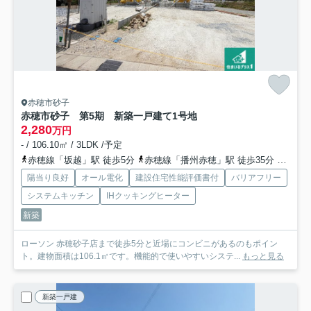
赤穂市砂子
赤穂市砂子 第5期 新築一戸建て
1号地
2,280
万円
- / 106.10㎡ / 3LDK /予定
赤穂線「坂越」駅 徒歩5分
赤穂線「播州赤穂」駅 徒歩35分
赤穂線
陽当り良好
オール電化
建設住宅性能評価書付
バリアフリー
システムキッチン
IHクッキングヒーター
新築
ローソン 赤穂砂子店まで徒歩5分と近場にコンビニがあるのもポイン
ト。建物面積は106.1㎡です。機能的で使いやすいシステ...
もっと見る
新築一戸建