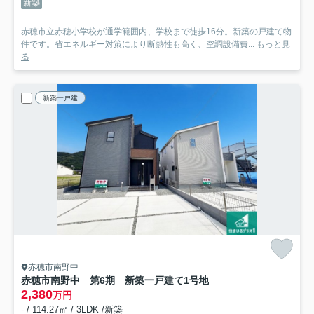
新築
赤穂市立赤穂小学校が通学範囲内、学校まで徒歩16分。新築の戸建て物
件です。省エネルギー対策により断熱性も高く、空調設備費...
もっと見
る
新築一戸建
赤穂市南野中
赤穂市南野中 第6期 新築一戸建て
1号地
2,380
万円
- / 114.27㎡ / 3LDK /新築