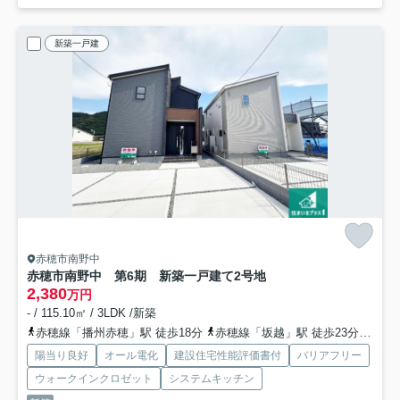
新築一戸建
赤穂市南野中
赤穂市南野中 第6期 新築一戸建て
2号地
2,380
万円
- / 115.10㎡ / 3LDK /新築
赤穂線「播州赤穂」駅 徒歩18分
赤穂線「坂越」駅 徒歩23分
赤穂
陽当り良好
オール電化
建設住宅性能評価書付
バリアフリー
ウォークインクロゼット
システムキッチン