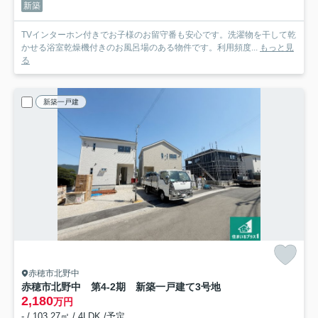
新築
TVインターホン付きでお子様のお留守番も安心です。洗濯物を干して乾
かせる浴室乾燥機付きのお風呂場のある物件です。利用頻度...
もっと見
る
新築一戸建
赤穂市北野中
赤穂市北野中 第4-2期 新築一戸建て
3号地
2,180
万円
- / 103.27㎡ / 4LDK /予定