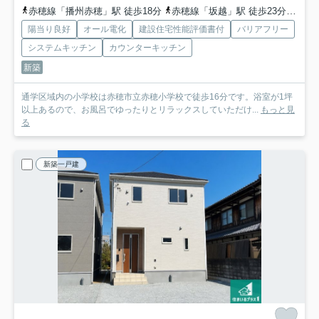
赤穂線「播州赤穂」駅 徒歩18分
赤穂線「坂越」駅 徒歩23分
赤穂
陽当り良好
オール電化
建設住宅性能評価書付
バリアフリー
システムキッチン
カウンターキッチン
新築
通学区域内の小学校は赤穂市立赤穂小学校で徒歩16分です。浴室が1坪
以上あるので、お風呂でゆったりとリラックスしていただけ...
もっと見
る
新築一戸建