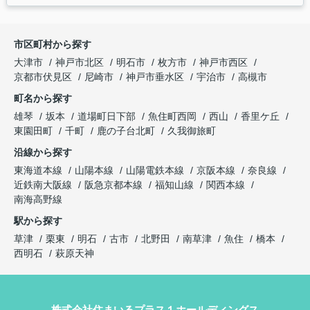
市区町村から探す
大津市
神戸市北区
明石市
枚方市
神戸市西区
京都市伏見区
尼崎市
神戸市垂水区
宇治市
高槻市
町名から探す
雄琴
坂本
道場町日下部
魚住町西岡
西山
香里ケ丘
東園田町
千町
鹿の子台北町
久我御旅町
沿線から探す
東海道本線
山陽本線
山陽電鉄本線
京阪本線
奈良線
近鉄南大阪線
阪急京都本線
福知山線
関西本線
南海高野線
駅から探す
草津
栗東
明石
古市
北野田
南草津
魚住
橋本
西明石
萩原天神
株式会社住まいるプラス１ホールディングス