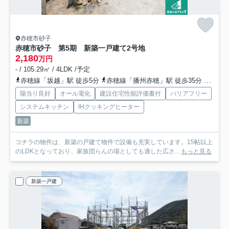
赤穂市砂子
赤穂市砂子 第5期 新築一戸建て
2号地
2,180
万円
- / 105.29㎡ / 4LDK /予定
赤穂線「坂越」駅 徒歩5分
赤穂線「播州赤穂」駅 徒歩35分
赤穂線
陽当り良好
オール電化
建設住宅性能評価書付
バリアフリー
システムキッチン
IHクッキングヒーター
新築
コチラの物件は、新築の戸建て物件で設備も充実しています。15帖以上
のLDKとなっており、家族団らんの場としても適した広さ...
もっと見る
新築一戸建