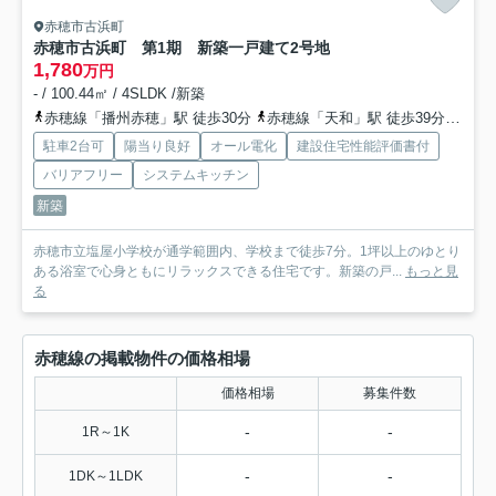
赤穂市古浜町
赤穂市古浜町 第1期 新築一戸建て
2号地
1,780
万円
- / 100.44㎡ / 4SLDK /新築
赤穂線「播州赤穂」駅 徒歩30分
赤穂線「天和」駅 徒歩39分
赤穂
駐車2台可
陽当り良好
オール電化
建設住宅性能評価書付
バリアフリー
システムキッチン
新築
赤穂市立塩屋小学校が通学範囲内、学校まで徒歩7分。1坪以上のゆとり
ある浴室で心身ともにリラックスできる住宅です。新築の戸...
もっと見
る
赤穂線の掲載物件の価格相場
価格相場
募集件数
-
-
1R～1K
-
-
1DK～1LDK