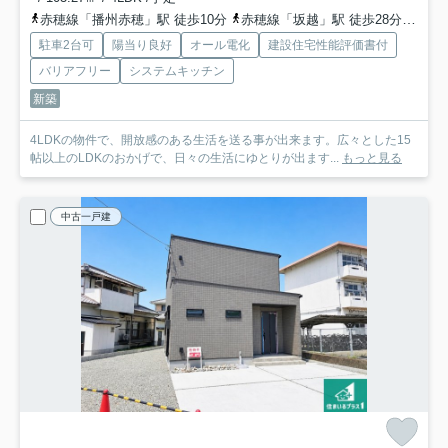
赤穂線「播州赤穂」駅 徒歩10分
赤穂線「坂越」駅 徒歩28分
赤穂
駐車2台可
陽当り良好
オール電化
建設住宅性能評価書付
バリアフリー
システムキッチン
新築
4LDKの物件で、開放感のある生活を送る事が出来ます。広々とした15
帖以上のLDKのおかげで、日々の生活にゆとりが出ます...
もっと見る
中古一戸建