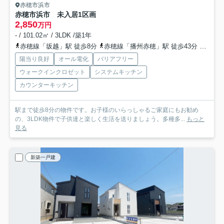
赤穂市浜市
赤穂市浜市 未入居
1区画
2,850
万円
- / 101.02㎡ / 3LDK /築1年
赤穂線「坂越」駅 徒歩8分
赤穂線「播州赤穂」駅 徒歩43分
赤穂線
陽当り良好
オール電化
バリアフリー
ウォークインクロゼット
システムキッチン
カウンターキッチン
駅まで徒歩8分の物件です。お子様のいらっしゃるご家庭にもお勧め
の、3LDK物件で子供達と楽しく生活を送りましょう。多種多...
もっと
見る
新築一戸建