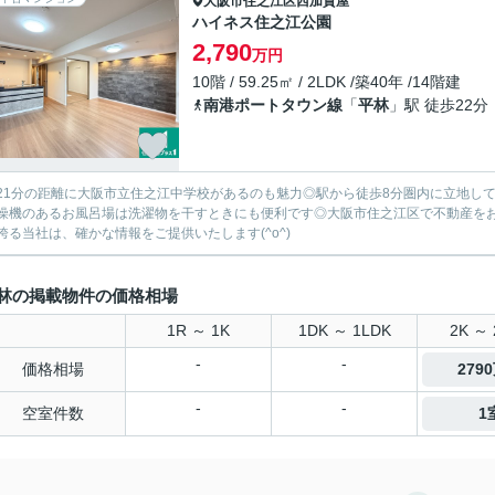
大阪市住之江区
西加賀屋
ハイネス住之江公園
2,790
万円
10階 / 59.25㎡ / 2LDK /築40年 /14階建
南港ポートタウン線
「
平林
」駅 徒歩22分
21分の距離に大阪市立住之江中学校があるのも魅力◎駅から徒歩8分圏内に立地して
燥機のあるお風呂場は洗濯物を干すときにも便利です◎大阪市住之江区で不動産を
誇る当社は、確かな情報をご提供いたします(^o^)
林の掲載物件の価格相場
1R ～ 1K
1DK ～ 1LDK
2K ～ 
-
-
価格相場
279
-
-
空室件数
1