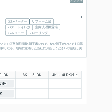
パノラマ
エレベーター
リフォーム済
バス・トイレ別
室内洗濯機置場
バルコニー
フローリング
います◎専有面積59.25平米なので、使い勝手がいいです◎浴
お探しなら、地域に密着した当社にお任せください◎信頼と実
2LDK
3K ～ 3LDK
4K ～ 4LDK以上
0万円
-
-
室
-
-