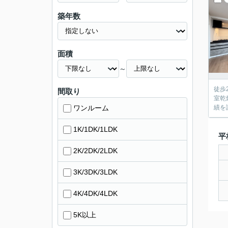
築年数
面積
～
徒歩
間取り
室乾
ワンルーム
績を
1K/1DK/1LDK
平
2K/2DK/2LDK
3K/3DK/3LDK
4K/4DK/4LDK
5K以上