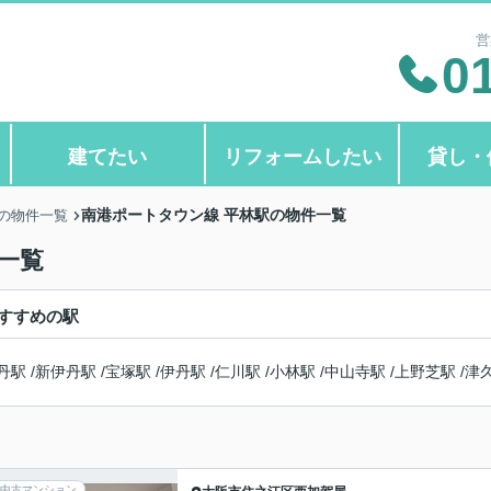
営
0
建てたい
リフォームしたい
貸し・
南港ポートタウン線 平林駅の物件一覧
の物件一覧
一覧
すすめの駅
丹駅
/
新伊丹駅
/
宝塚駅
/
伊丹駅
/
仁川駅
/
小林駅
/
中山寺駅
/
上野芝駅
/
津
中古マンション