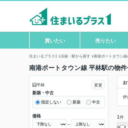
買いたい
売りたい
住まいるプラス1
沿線・駅から探す
南港ポートタウン線
南港ポートタウン線 平林駅の物件
お
平林
変更
新築・中古
伊
指定しない
新築
中古
価格
1
件
～