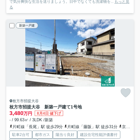
で気分爽快な生活を送りましょう。日中でなくても洗濯物を...
もっと見
る
新築一戸建
枚方市招提大谷
枚方市招提大谷 新築一戸建て
1号地
3,480
万円
8月4日 値下げ
- / 99.63㎡ / 3LDK /新築
片町線「長尾」駅 徒歩29分
片町線「藤阪」駅 徒歩31分
京阪本線「牧野」駅 徒歩47分
駐車2台可
都市ガス
陽当り良好
建設住宅性能評価書付