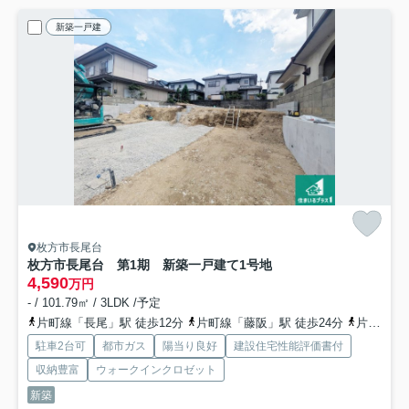
新築一戸建
枚方市長尾台
枚方市長尾台 第1期 新築一戸建て
1号地
4,590
万円
- / 101.79㎡ / 3LDK /予定
片町線「長尾」駅 徒歩12分
片町線「藤阪」駅 徒歩24分
片町線「松井山手」駅 徒歩31分
駐車2台可
都市ガス
陽当り良好
建設住宅性能評価書付
収納豊富
ウォークインクロゼット
新築