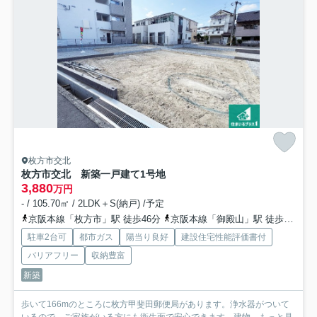
枚方市交北
枚方市交北 新築一戸建て
1号地
3,880
万円
- / 105.70㎡ / 2LDK＋S(納戸) /予定
京阪本線「枚方市」駅 徒歩46分
京阪本線「御殿山」駅 徒歩30分
駐車2台可
都市ガス
陽当り良好
建設住宅性能評価書付
バリアフリー
収納豊富
新築
歩いて166mのところに枚方甲斐田郵便局があります。浄水器がついて