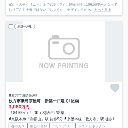
家からのせクリニックまで309mです。建物面積は106.56平米となって
おり広さも十分ではないでしょうか。デザイン性のあ...
もっと見る
新築一戸建
枚方市磯島茶屋町
枚方市磯島茶屋町 新築一戸建て
1区画
3,080
万円
- / 84.58㎡ / 2LDK＋S(納戸) /新築
京阪本線「御殿山」駅 徒歩5分
京阪本線「枚方市」駅 徒歩16分
京
都市ガス
陽当り良好
バリアフリー
システムキッチン