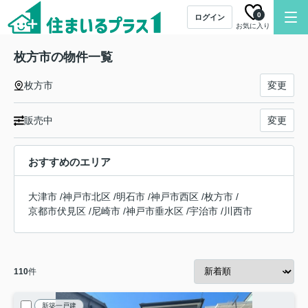
0
ログイン
お気に入り
枚方市の物件一覧
枚方市
変更
販売中
変更
おすすめのエリア
大津市
/
神戸市北区
/
明石市
/
神戸市西区
/
枚方市
/
京都市伏見区
/
尼崎市
/
神戸市垂水区
/
宇治市
/
川西市
110
件
新築一戸建