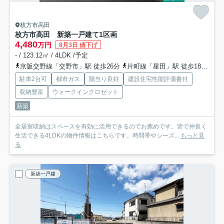
枚方市高田
枚方市高田 新築一戸建て
1区画
4,480
万円
8月3日 値下げ
- / 123.12㎡ / 4LDK /予定
京阪交野線「交野市」駅 徒歩26分
片町線「星田」駅 徒歩18分
京
駐車2台可
都市ガス
陽当り良好
建設住宅性能評価書付
収納豊富
ウォークインクロゼット
新築
全居室収納はスペースを有効に活用できるのでお薦めです。皆で仲良く
生活できる4LDKの物件情報はこちらです。時間帯やシーズ...
もっと見
る
新築一戸建