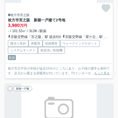
枚方市宮之阪
枚方市宮之阪 新築一戸建て
2号地
3,980
万円
- / 101.53㎡ / 3LDK /新築
京阪交野線「宮之阪」駅 徒歩6分
京阪交野線「星ケ丘」駅 徒歩11分
陽当り良好
床暖房
収納豊富
ウォークインクロゼット
システムキッチン
食器洗い乾燥機
新築
枚方市立中宮小学校が徒歩10分のところにあり、お子様の通学も便利で
す。足元から暖まる床暖房が付いています。TVインターホ...
もっと見る
新築一戸建