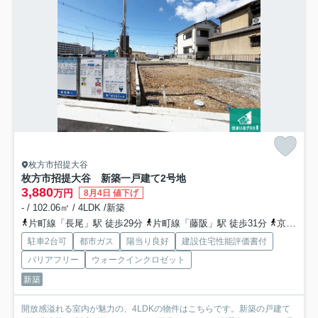
枚方市招提大谷
枚方市招提大谷 新築一戸建て
2号地
3,880
万円
8月4日 値下げ
- / 102.06㎡ / 4LDK /新築
片町線「長尾」駅 徒歩29分
片町線「藤阪」駅 徒歩31分
京阪本線「牧野」駅 徒歩47分
駐車2台可
都市ガス
陽当り良好
建設住宅性能評価書付
バリアフリー
ウォークインクロゼット
新築
開放感溢れる室内が魅力の、4LDKの物件はこちらです。新築の戸建て