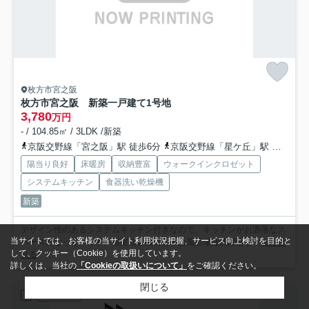
枚方市宮之阪
枚方市宮之阪 新築一戸建て
1号地
3,780
万円
- / 104.85㎡ / 3LDK /新築
京阪交野線「宮之阪」駅 徒歩6分
京阪交野線「星ケ丘」駅 徒歩11分
陽当り良好
床暖房
収納豊富
ウォークインクロゼット
システムキッチン
食器洗い乾燥機
新築
デザイン性のあるシステムキッチン付きなので、キッチンがお洒落なス
当サイトでは、お客様の当サイト利用状況把握、サービス向上検討を目的と
ペースになっています。浴室乾燥機のあるお風呂場は洗濯物を...
もっと
して、クッキー（Cookie）を使用しています。
見る
詳しくは、当社の
「Cookieの取扱いについて」
をご確認ください。
閉じる
新築一戸建