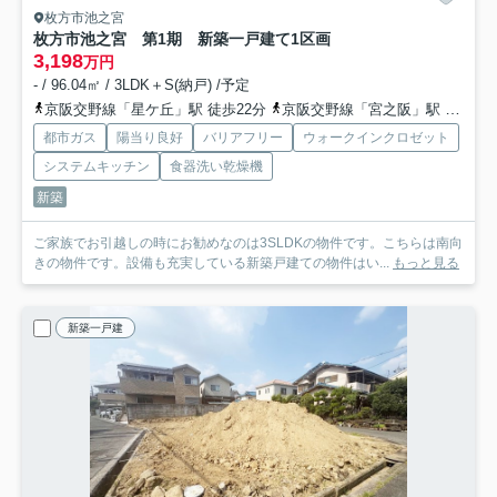
枚方市池之宮
枚方市池之宮 第1期 新築一戸建て
1区画
3,198
万円
- / 96.04㎡ / 3LDK＋S(納戸) /予定
京阪交野線「星ケ丘」駅 徒歩22分
京阪交野線「宮之阪」駅 徒歩22分
都市ガス
陽当り良好
バリアフリー
ウォークインクロゼット
システムキッチン
食器洗い乾燥機
新築
ご家族でお引越しの時にお勧めなのは3SLDKの物件です。こちらは南向
きの物件です。設備も充実している新築戸建ての物件はい...
もっと見る
新築一戸建