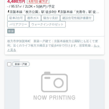
4,480
万円
8月7日 値下げ
- / 95.57㎡ / 2LDK＋S(納戸) /予定
京阪本線「枚方公園」駅 徒歩9分
京阪本線「光善寺」駅 徒歩18分
駐車2台可
都市ガス
陽当り良好
建設住宅性能評価書付
バリアフリー
ウォークインクロゼット
新築
枚方市伊加賀寿町 新築一戸建て：京阪本線枚方公園駅にも近くて便
利。近くのライフ枚方大橋店まで徒歩4分で行けます。浴室乾燥...
もっ
と見る
新築一戸建