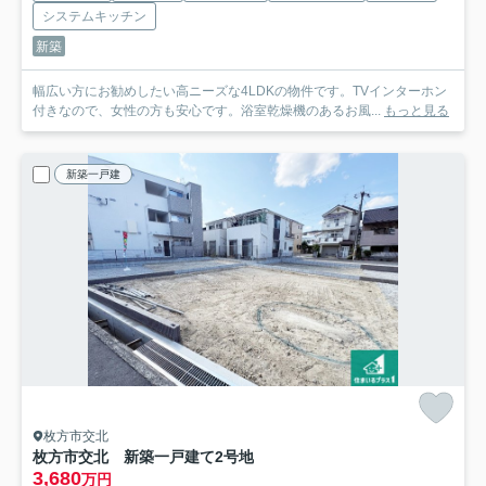
システムキッチン
新築
幅広い方にお勧めしたい高ニーズな4LDKの物件です。TVインターホン
付きなので、女性の方も安心です。浴室乾燥機のあるお風...
もっと見る
新築一戸建
枚方市交北
枚方市交北 新築一戸建て
2号地
3,680
万円