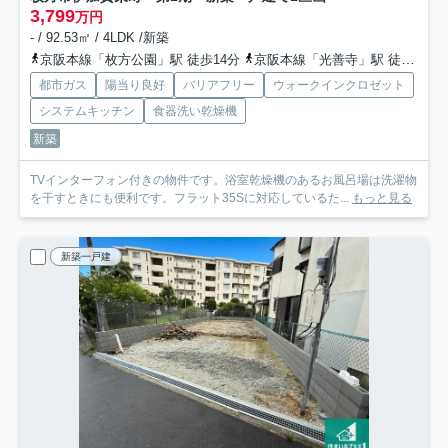
3,799
万円
- / 92.53㎡ / 4LDK /新築
京阪本線「枚方公園」駅 徒歩14分
京阪本線「光善寺」駅 徒歩15分
都市ガス
陽当り良好
バリアフリー
ウォークインクロゼット
システムキッチン
食器洗い乾燥機
新築
TVインターフォン付きの物件です。浴室乾燥機のあるお風呂場は洗濯物
を干すときにも便利です。フラット35Sに対応しているた...
もっと見る
新築一戸建