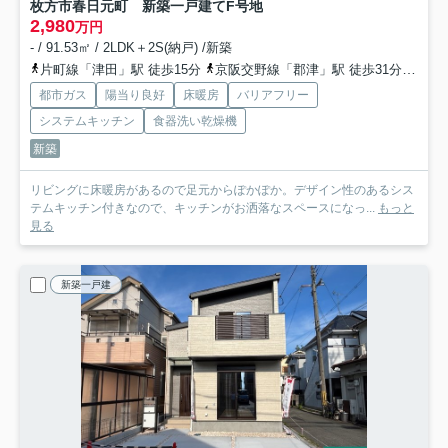
枚方市春日元町 新築一戸建て
F号地
2,980
万円
- / 91.53㎡ / 2LDK＋2S(納戸) /新築
片町線「津田」駅 徒歩15分
京阪交野線「郡津」駅 徒歩31分
京阪
都市ガス
陽当り良好
床暖房
バリアフリー
システムキッチン
食器洗い乾燥機
新築
リビングに床暖房があるので足元からぽかぽか。デザイン性のあるシス
テムキッチン付きなので、キッチンがお洒落なスペースになっ...
もっと
見る
新築一戸建