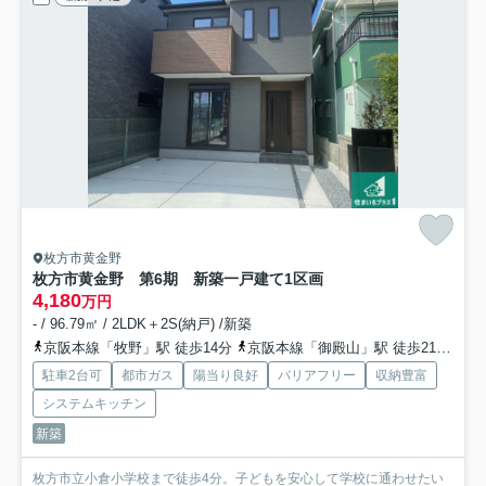
枚方市黄金野
枚方市黄金野 第6期 新築一戸建て
1区画
4,180
万円
- / 96.79㎡ / 2LDK＋2S(納戸) /新築
京阪本線「牧野」駅 徒歩14分
京阪本線「御殿山」駅 徒歩21分
京
駐車2台可
都市ガス
陽当り良好
バリアフリー
収納豊富
システムキッチン
新築
枚方市立小倉小学校まで徒歩4分。子どもを安心して学校に通わせたい