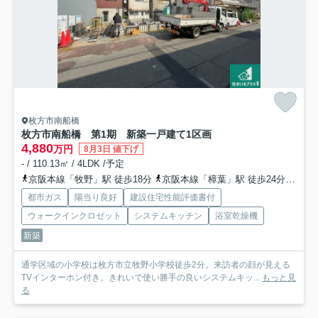
枚方市南船橋
枚方市南船橋 第1期 新築一戸建て
1区画
4,880
万円
8月3日 値下げ
- / 110.13㎡ / 4LDK /予定
京阪本線「牧野」駅 徒歩18分
京阪本線「樟葉」駅 徒歩24分
京阪
都市ガス
陽当り良好
建設住宅性能評価書付
ウォークインクロゼット
システムキッチン
浴室乾燥機
新築
通学区域の小学校は枚方市立牧野小学校徒歩2分。来訪者の顔が見える
TVインターホン付き。きれいで使い勝手の良いシステムキッ...
もっと見
る