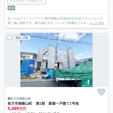
ウォークインクロゼット
新築
近くにはファミリーマート 枚方御殿山店(徒歩3分)がありちょっとした
買い物に便利です。魅力溢れるオートバスで快適なバスタ...
もっと見る
新築一戸建
枚方市御殿山町
枚方市御殿山町 第1期 新築一戸建て
1号地
5,499
万円