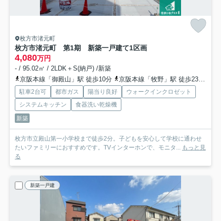
枚方市渚元町
枚方市渚元町 第1期 新築一戸建て
1区画
4,080
万円
- / 95.02㎡ / 2LDK＋S(納戸) /新築
京阪本線「御殿山」駅 徒歩10分
京阪本線「牧野」駅 徒歩23分
京
駐車2台可
都市ガス
陽当り良好
ウォークインクロゼット
システムキッチン
食器洗い乾燥機
新築
枚方市立殿山第一小学校まで徒歩2分。子どもを安心して学校に通わせ
たいファミリーにおすすめです。TVインターホンで、モニタ...
もっと見
る
新築一戸建