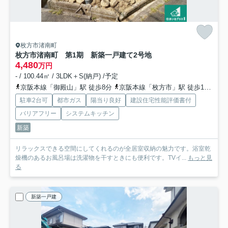
枚方市渚南町
枚方市渚南町 第1期 新築一戸建て
2号地
4,480
万円
- / 100.44㎡ / 3LDK＋S(納戸) /予定
京阪本線「御殿山」駅 徒歩8分
京阪本線「枚方市」駅 徒歩17分
京
駐車2台可
都市ガス
陽当り良好
建設住宅性能評価書付
バリアフリー
システムキッチン
新築
リラックスできる空間にしてくれるのが全居室収納の魅力です。浴室乾
燥機のあるお風呂場は洗濯物を干すときにも便利です。TVイ...
もっと見
る
新築一戸建