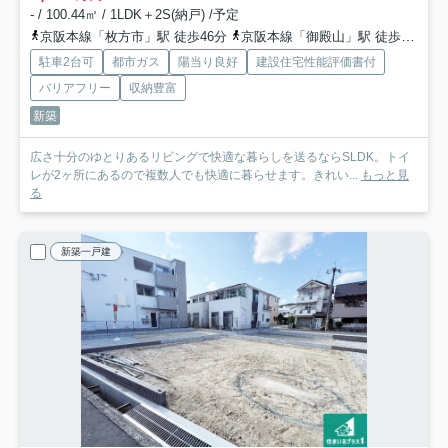
- / 100.44㎡ / 1LDK＋2S(納戸) /予定
京阪本線「枚方市」駅 徒歩46分
京阪本線「御殿山」駅 徒歩30分
駐車2台可
都市ガス
陽当り良好
建設住宅性能評価書付
バリアフリー
収納豊富
新築
広さ十分のゆとりあるリビングで快適な暮らしを送るならSLDK。トイ
レが2ヶ所にあるので複数人でも快適に暮らせます。きれい...
もっと見
る
新築一戸建