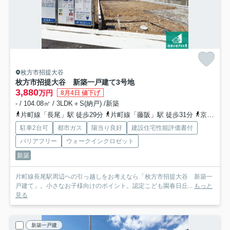
枚方市招提大谷
枚方市招提大谷 新築一戸建て
3号地
3,880
万円
8月4日 値下げ
- / 104.08㎡ / 3LDK＋S(納戸) /新築
片町線「長尾」駅 徒歩29分
片町線「藤阪」駅 徒歩31分
京阪本線「牧野」駅 徒歩47分
駐車2台可
都市ガス
陽当り良好
建設住宅性能評価書付
バリアフリー
ウォークインクロゼット
新築
片町線長尾駅周辺への引っ越しをお考えなら「枚方市招提大谷 新築一
戸建て」。小さなお子様向けのポイント。認定こども園春日丘...
もっと
見る
新築一戸建