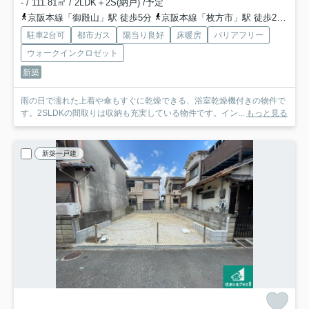
- / 111.81㎡ / 2LDK＋2S(納戸) /予定
京阪本線「御殿山」駅 徒歩5分
京阪本線「枚方市」駅 徒歩26分
京
駐車2台可
都市ガス
陽当り良好
床暖房
バリアフリー
ウォークインクロゼット
新築
雨の日で濡れた上着や傘もすぐに乾燥できる、浴室乾燥機付きの物件で
す。2SLDKの間取りは収納も充実している物件です。イン...
もっと見る
新築一戸建