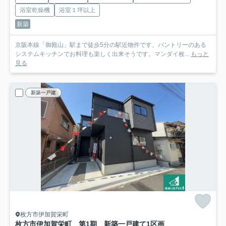
浴室乾燥機
浴室１坪以上
新築
京阪本線「御殿山」駅まで徒歩5分の駅近物件です。パントリーのある
システムキッチンでお料理も楽しく出来そうです。マンダイ枚...
もっと
見る
新築一戸建
枚方市伊加賀栄町
枚方市伊加賀栄町 第1期 新築一戸建て
1区画