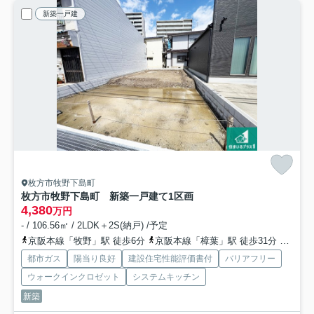
新築一戸建
枚方市牧野下島町
枚方市牧野下島町 新築一戸建て
1区画
4,380
万円
- / 106.56㎡ / 2LDK＋2S(納戸) /予定
京阪本線「牧野」駅 徒歩6分
京阪本線「樟葉」駅 徒歩31分
京阪本
都市ガス
陽当り良好
建設住宅性能評価書付
バリアフリー
ウォークインクロゼット
システムキッチン
新築