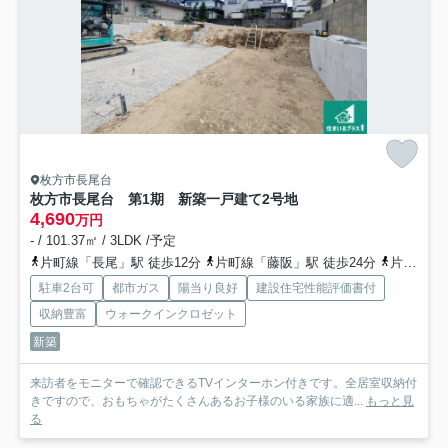
枚方市長尾台
枚方市長尾台 第1期 新築一戸建て
2号地
4,690
万円
- / 101.37㎡ / 3LDK /予定
片町線「長尾」駅 徒歩12分
片町線「藤阪」駅 徒歩24分
片町線「松井山手」駅 徒歩31分
駐車2台可
都市ガス
陽当り良好
建設住宅性能評価書付
収納豊富
ウォークインクロゼット
新築
来訪者をモニターで確認できるTVインターホン付きです。全居室収納付
きですので、おもちゃがたくさんあるお子様のいる家族に適...
もっと見
る