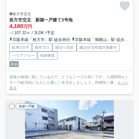
枚方市交北
枚方市交北 新築一戸建て
3号地
4,180
万円
- / 107.32㎡ / 3LDK /予定
京阪本線「枚方市」駅 徒歩46分
京阪本線「御殿山」駅 徒歩30分
駐車2台可
都市ガス
陽当り良好
建設住宅性能評価書付
バリアフリー
収納豊富
新築
道路が南側に面しているので、とてもニーズが高いです。人感照明セン
サーで経済的にも人にも優しい生活をしましょう。利便性に優...
もっと
見る
新築一戸建