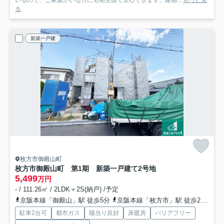
いるので、ご家族がいる方にも衛生面で安心できます。建物...
もっと見
る
新築一戸建
枚方市御殿山町
枚方市御殿山町 第1期 新築一戸建て
2号地
5,499
万円
- / 111.26㎡ / 2LDK＋2S(納戸) /予定
京阪本線「御殿山」駅 徒歩5分
京阪本線「枚方市」駅 徒歩26分
京
駐車2台可
都市ガス
陽当り良好
床暖房
バリアフリー