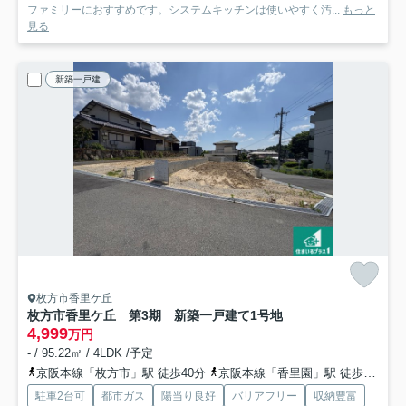
ファミリーにおすすめです。システムキッチンは使いやすく汚...
もっと
見る
新築一戸建
枚方市香里ケ丘
枚方市香里ケ丘 第3期 新築一戸建て
1号地
4,999
万円
- / 95.22㎡ / 4LDK /予定
京阪本線「枚方市」駅 徒歩40分
京阪本線「香里園」駅 徒歩39分
駐車2台可
都市ガス
陽当り良好
バリアフリー
収納豊富