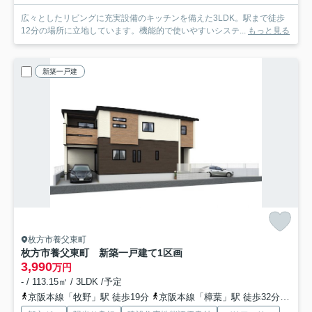
広々としたリビングに充実設備のキッチンを備えた3LDK。駅まで徒歩
12分の場所に立地しています。機能的で使いやすいシステ...
もっと見る
新築一戸建
枚方市養父東町
枚方市養父東町 新築一戸建て
1区画
3,990
万円
- / 113.15㎡ / 3LDK /予定
京阪本線「牧野」駅 徒歩19分
京阪本線「樟葉」駅 徒歩32分
京阪