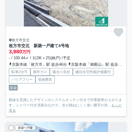
枚方市交北
枚方市交北 新築一戸建て
4号地
3,980
万円
- / 100.44㎡ / 1LDK＋2S(納戸) /予定
京阪本線「枚方市」駅 徒歩46分
京阪本線「御殿山」駅 徒歩30分
駐車2台可
都市ガス
陽当り良好
建設住宅性能評価書付
バリアフリー
収納豊富
新築
動線を意識したデザインのシステムキッチン付きで作業能率が上がりま
す。シャワー付き洗面台なので、水が跳ねにくく使い勝手が良...
もっと
見る
新築一戸建