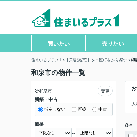
買いたい
売りたい
和
住まいるプラス1
【戸建(売買)】を市区町村から探す
和泉市の物件一覧
お
和泉市
変更
新築・中古
大
指定しない
新築
中古
価格
8
件
～