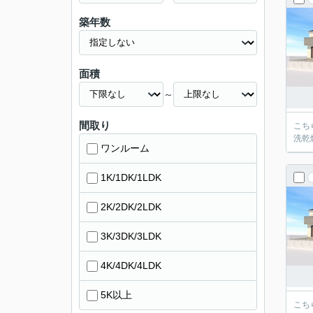
築年数
面積
～
間取り
こち
洗乾
ワンルーム
1K/1DK/1LDK
2K/2DK/2LDK
3K/3DK/3LDK
4K/4DK/4LDK
5K以上
こち