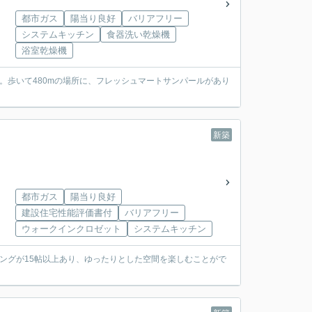
都市ガス
陽当り良好
バリアフリー
システムキッチン
食器洗い乾燥機
浴室乾燥機
。歩いて480mの場所に、フレッシュマートサンパールがあり
新築
都市ガス
陽当り良好
建設住宅性能評価書付
バリアフリー
ウォークインクロゼット
システムキッチン
ングが15帖以上あり、ゆったりとした空間を楽しむことがで