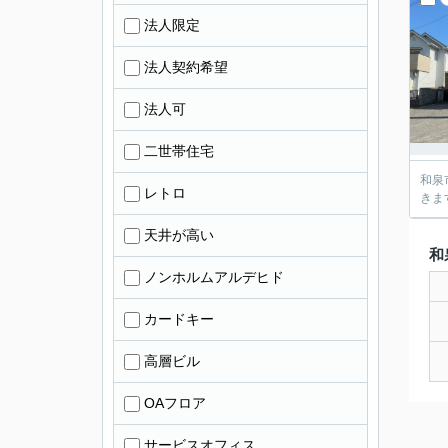
法人限定
法人契約希望
法人可
二世帯住宅
和泉
レトロ
きま
天井が高い
和
ノンホルムアルデヒド
カードキー
高層ビル
OAフロア
サービスオフィス