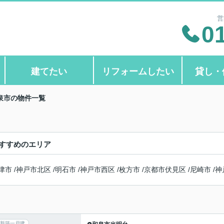
営
0
建てたい
リフォームしたい
貸し・
泉市の物件一覧
すすめのエリア
津市
/
神戸市北区
/
明石市
/
神戸市西区
/
枚方市
/
京都市伏見区
/
尼崎市
/
神
新築一戸建