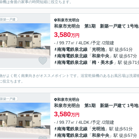
燥機は食後の家事の時間短縮に役立ちます。
新築一戸建
和泉市
光明台
和泉市光明台 第1期 新築一戸建て 1号地
3,580
万円
- / 99.77㎡ / 4LDK /予定 /2階建
南海電鉄泉北線
「
光明池
」駅 徒歩51分
南海電鉄泉北線
「
和泉中央
」駅 徒歩57分
南海電鉄泉北線
「
栂・美木多
」駅 徒歩71
物がよく乾く南東向きがオススメポイントです。浴室乾燥機のあるお風呂場は洗濯
に役立ちます。
新築一戸建
和泉市
光明台
和泉市光明台 第1期 新築一戸建て 1号地
3,580
万円
- / 99.77㎡ / 4LDK /予定 /2階建
南海電鉄泉北線
「
光明池
」駅 徒歩51分
南海電鉄泉北線
「
和泉中央
」駅 徒歩57分