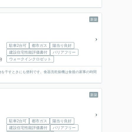
新築
駐車2台可
都市ガス
陽当り良好
建設住宅性能評価書付
バリアフリー
分
ウォークインクロゼット
物を干すときにも便利です。食器洗乾燥機は食後の家事の時間
新築
駐車2台可
都市ガス
陽当り良好
建設住宅性能評価書付
バリアフリー