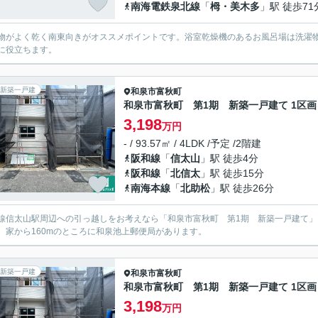
南海電鉄泉北線
「
栂・美木多
」駅 徒歩71
物がよく乾く南東向きがオススメポイントです。浴室乾燥機のあるお風呂場は洗濯
に役立ちます。
新築一戸建
和泉市
富秋町
和泉市富秋町 第1期 新築一戸建て 1区画
3,198
万円
- / 93.57㎡ / 4LDK /予定 /2階建
阪和線
「
信太山
」駅 徒歩4分
阪和線
「
北信太
」駅 徒歩15分
南海本線
「
北助松
」駅 徒歩26分
線信太山駅周辺への引っ越しをお考えなら「和泉市富秋町 第1期 新築一戸建て」
。家から160mのところに和泉池上郵便局があります。
新築一戸建
和泉市
富秋町
和泉市富秋町 第1期 新築一戸建て 1区画
3,198
万円