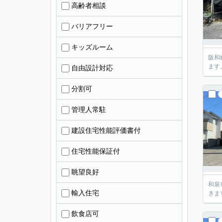
高齢者相談
バリアフリー
キッズルーム
阪和
ます
自由設計対応
分割可
管理人常駐
建設住宅性能評価書付
住宅性能保証付
眺望良好
和泉
輸入住宅
きま
飲食店可