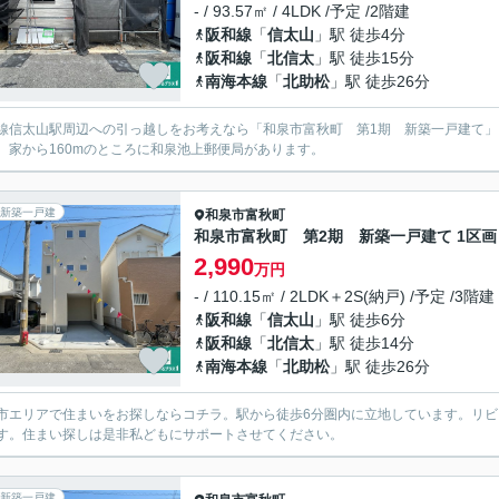
- / 93.57㎡ / 4LDK /予定 /2階建
阪和線
「
信太山
」駅 徒歩4分
阪和線
「
北信太
」駅 徒歩15分
南海本線
「
北助松
」駅 徒歩26分
線信太山駅周辺への引っ越しをお考えなら「和泉市富秋町 第1期 新築一戸建て」
。家から160mのところに和泉池上郵便局があります。
新築一戸建
和泉市
富秋町
和泉市富秋町 第2期 新築一戸建て 1区画
2,990
万円
- / 110.15㎡ / 2LDK＋2S(納戸) /予定 /3階建
阪和線
「
信太山
」駅 徒歩6分
阪和線
「
北信太
」駅 徒歩14分
南海本線
「
北助松
」駅 徒歩26分
市エリアで住まいをお探しならコチラ。駅から徒歩6分圏内に立地しています。リビ
す。住まい探しは是非私どもにサポートさせてください。
新築一戸建