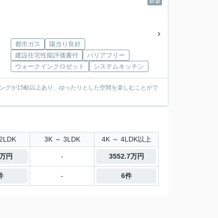
新築
都市ガス
陽当り良好
建設住宅性能評価書付
バリアフリー
ウォークインクロゼット
システムキッチン
ングが15帖以上あり、ゆったりとした空間を楽しむことがで
2LDK
3K ～ 3LDK
4K ～ 4LDK以上
0万円
-
3552.7万円
件
-
6件