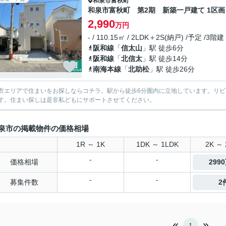
和泉市
富秋町
和泉市富秋町 第2期 新築一戸建て 1区画
2,990
万円
- / 110.15㎡ / 2LDK＋2S(納戸) /予定 /3階建
阪和線
「
信太山
」駅 徒歩6分
阪和線
「
北信太
」駅 徒歩14分
南海本線
「
北助松
」駅 徒歩26分
市エリアで住まいをお探しならコチラ。駅から徒歩6分圏内に立地しています。リビ
す。住まい探しは是非私どもにサポートさせてください。
泉市の掲載物件の価格相場
1R ～ 1K
1DK ～ 1LDK
2K ～ 
-
-
価格相場
299
-
-
募集件数
2
1