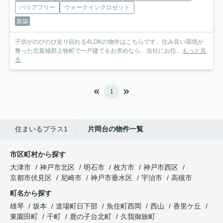
バリアフリー
ウォークインクロゼット
新築
子供がのびのび走り回れる4LDKの物件はこちらです。住み良い環境が
整った北葛城郡上牧町で一戸建てをお求めなら、当社にお任...
もっと見
る
1
住まいるプラス1
片岡台の物件一覧
市区町村から探す
大津市
神戸市北区
明石市
枚方市
神戸市西区
京都市伏見区
尼崎市
神戸市垂水区
宇治市
高槻市
町名から探す
雄琴
坂本
道場町日下部
魚住町西岡
西山
香里ケ丘
東園田町
千町
鹿の子台北町
久我御旅町