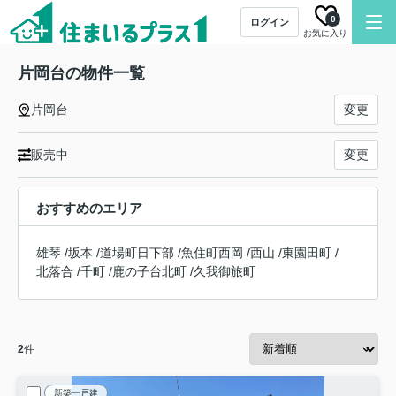
0
ログイン
お気に入り
片岡台の物件一覧
片岡台
変更
販売中
変更
おすすめのエリア
雄琴
/
坂本
/
道場町日下部
/
魚住町西岡
/
西山
/
東園田町
/
北落合
/
千町
/
鹿の子台北町
/
久我御旅町
2
件
新築一戸建