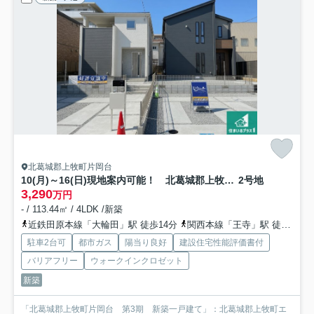
北葛城郡上牧町片岡台
10(月)～16(日)現地案内可能！ 北葛城郡上牧町片岡台 全2邸
2号地
3,290
万円
- / 113.44㎡ / 4LDK /新築
近鉄田原本線「大輪田」駅 徒歩14分
関西本線「王寺」駅 徒歩36分
駐車2台可
都市ガス
陽当り良好
建設住宅性能評価書付
バリアフリー
ウォークインクロゼット
新築
「北葛城郡上牧町片岡台 第3期 新築一戸建て」：北葛城郡上牧町エ