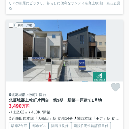
リアの新居にピッタリ。暮らしに便利なサンディ奈良上牧店(...
もっと見
る
新築一戸建
北葛城郡上牧町片岡台
北葛城郡上牧町片岡台 第3期 新築一戸建て
1号地
3,490
万円
- / 112.62㎡ / 4LDK /新築
近鉄田原本線「大輪田」駅 徒歩14分
関西本線「王寺」駅 徒歩36分
駐車2台可
都市ガス
陽当り良好
建設住宅性能評価書付