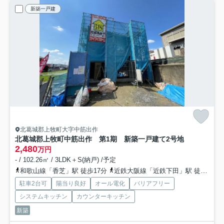
新築一戸建
北葛城郡上牧町大字中筋出作
北葛城郡上牧町中筋出作 第1期 新築一戸建て
2号地
2,480
万円
- / 102.26㎡ / 3LDK＋S(納戸) /予定
和歌山線「香芝」駅 徒歩17分
近鉄大阪線「近鉄下田」駅 徒歩20分
駐車2台可
陽当り良好
オール電化
バリアフリー
システムキッチン
カウンターキッチン
新築