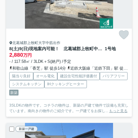
北葛城郡上牧町大字中筋出作
8(土)9(日)現地案内可能！ 北葛城郡上牧町中筋出作 全3邸
1号地
2,880
万円
- / 117.58㎡ / 3LDK＋S(納戸) /予定
和歌山線「香芝」駅 徒歩14分
近鉄大阪線「近鉄下田」駅 徒歩19分
陽当り良好
オール電化
建設住宅性能評価書付
バリアフリー
システムキッチン
IHクッキングヒーター
新築
3SLDKの物件です。コチラの物件は、新築の戸建て物件で設備も充実し
ています。南向きの物件のご紹介です。一戸建てをお探し...
もっと見る
新築一戸建