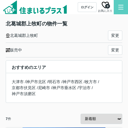
0
ログイン
お気に入り
北葛城郡上牧町の物件一覧
北葛城郡上牧町
変更
販売中
変更
おすすめのエリア
大津市
/
神戸市北区
/
明石市
/
神戸市西区
/
枚方市
/
京都市伏見区
/
尼崎市
/
神戸市垂水区
/
宇治市
/
神戸市須磨区
7
件