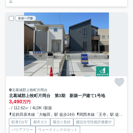
る
新築一戸建
北葛城郡上牧町片岡台
北葛城郡上牧町片岡台 第3期 新築一戸建て
1号地
3,490
万円
- / 112.62㎡ / 4LDK /新築
近鉄田原本線「大輪田」駅 徒歩14分
関西本線「王寺」駅 徒歩36分
駐車2台可
都市ガス
陽当り良好
建設住宅性能評価書付
バリアフリー
ウォークインクロゼット