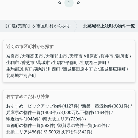
1
【戸建(売買)】を市区町村から探す
北葛城郡上牧町の物件一覧
近くの市区町村から探す
奈良市
大和高田市
大和郡山市
天理市
橿原市
桜井市
御所市
生駒市
香芝市
葛城市
生駒郡平群町
生駒郡三郷町
生駒郡斑鳩町
磯城郡川西町
磯城郡田原本町
北葛城郡広陵町
北葛城郡河合町
おすすめこだわり特集
おすすめ・ピックアップ物件(4127件)
新築・築浅物件(3831件)
兵庫県の物件一覧(1403件)
3,000万以下物件(1164件)
駅近物件(1048件)
南大阪エリア(739件)
京都府の物件一覧(592件)
滋賀県の物件一覧(561件)
北摂エリア(486件)
2,500万以下物件(342件)