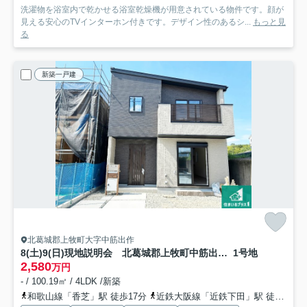
洗濯物を浴室内で乾かせる浴室乾燥機が用意されている物件です。顔が
見える安心のTVインターホン付きです。デザイン性のあるシ...
もっと見
る
新築一戸建
北葛城郡上牧町大字中筋出作
8(土)9(日)現地説明会 北葛城郡上牧町中筋出作 全2邸
1号地
2,580
万円
- / 100.19㎡ / 4LDK /新築
和歌山線「香芝」駅 徒歩17分
近鉄大阪線「近鉄下田」駅 徒歩20分