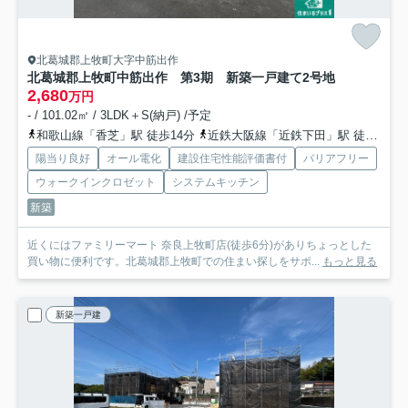
北葛城郡上牧町大字中筋出作
北葛城郡上牧町中筋出作 第3期 新築一戸建て
2号地
2,680
万円
- / 101.02㎡ / 3LDK＋S(納戸) /予定
和歌山線「香芝」駅 徒歩14分
近鉄大阪線「近鉄下田」駅 徒歩19分
陽当り良好
オール電化
建設住宅性能評価書付
バリアフリー
ウォークインクロゼット
システムキッチン
新築
近くにはファミリーマート 奈良上牧町店(徒歩6分)がありちょっとした
買い物に便利です。北葛城郡上牧町での住まい探しをサポ...
もっと見る
新築一戸建