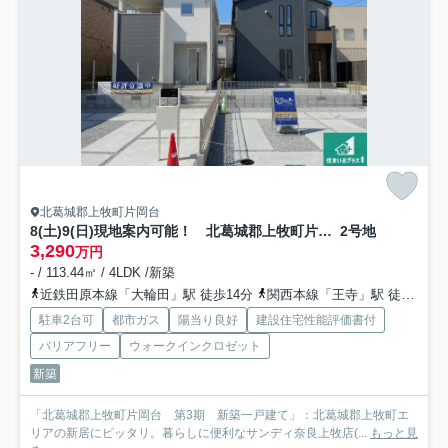
北葛城郡上牧町片岡台
8(土)9(日)現地案内可能！ 北葛城郡上牧町片岡台 全2邸
2号地
3,290
万円
- / 113.44㎡ / 4LDK /新築
近鉄田原本線「大輪田」駅 徒歩14分
関西本線「王寺」駅 徒歩36分
駐車2台可
都市ガス
陽当り良好
建設住宅性能評価書付
バリアフリー
ウォークインクロゼット
新築
「北葛城郡上牧町片岡台 第3期 新築一戸建て」：北葛城郡上牧町エ
リアの新居にピッタリ。暮らしに便利なサンディ奈良上牧店(...
もっと見