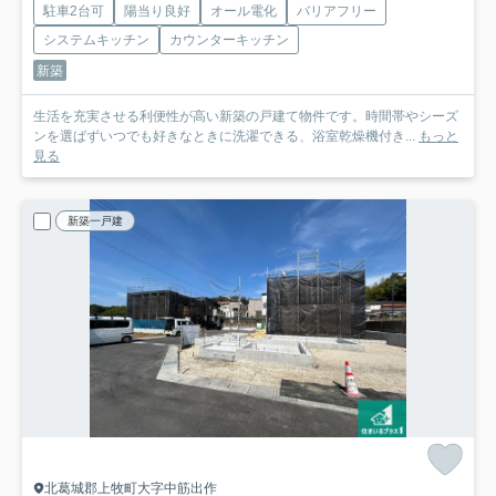
駐車2台可
陽当り良好
オール電化
バリアフリー
システムキッチン
カウンターキッチン
新築
生活を充実させる利便性が高い新築の戸建て物件です。時間帯やシーズ
ンを選ばずいつでも好きなときに洗濯できる、浴室乾燥機付き...
もっと
見る
新築一戸建
北葛城郡上牧町大字中筋出作