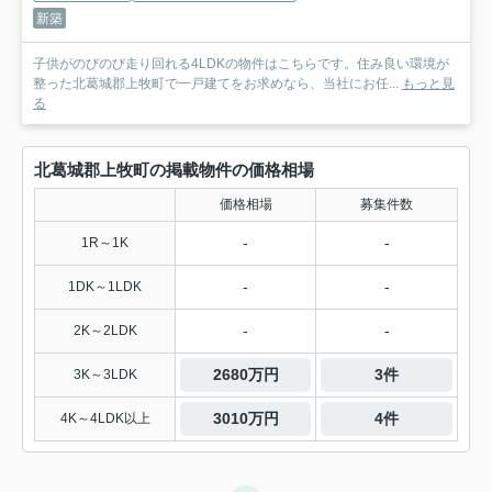
新築
子供がのびのび走り回れる4LDKの物件はこちらです。住み良い環境が
整った北葛城郡上牧町で一戸建てをお求めなら、当社にお任...
もっと見
る
北葛城郡上牧町の掲載物件の価格相場
価格相場
募集件数
-
-
1R～1K
-
-
1DK～1LDK
-
-
2K～2LDK
2680万円
3件
3K～3LDK
3010万円
4件
4K～4LDK以上