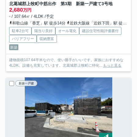
北葛城郡上牧町中筋出作 第3期 新築一戸建て
3号地
2,680
万円
- / 107.64㎡ / 4LDK /予定
和歌山線「香芝」駅 徒歩14分
近鉄大阪線「近鉄下田」駅 徒歩19分
駐車2台可
陽当り良好
オール電化
建設住宅性能評価書付
バリアフリー
収納豊富
新築
建物面積107.64平米なので、使い勝手がいいです。家族におすすめな
4LDK。設備も充実しています。北葛城郡上牧町に特化...
もっと見る
新築一戸建